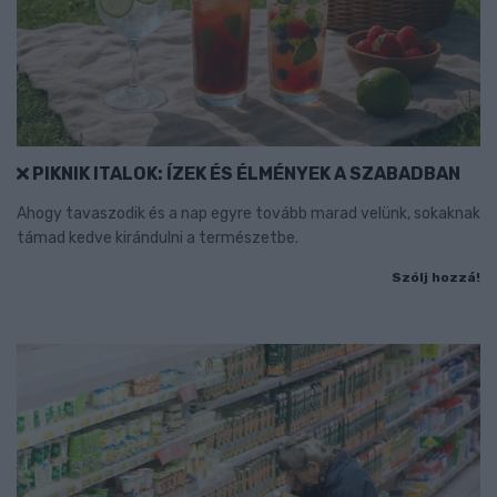
PIKNIK ITALOK: ÍZEK ÉS ÉLMÉNYEK A SZABADBAN
Ahogy tavaszodik és a nap egyre tovább marad velünk, sokaknak
támad kedve kirándulni a természetbe.
Szólj hozzá!