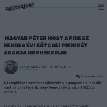
MAGYAR PÉTER MOST A FIDESZ
RENDES ÉVI KÖTCSEI PIKNIKÉT
AKARJA MEGHEKKELNI
Farkas Bazsi
2025-09-02 14:45:58
2 hozzászólás
A településen tart összejövetelt a legnagyobb ellenzéki
párt, ahol azt ígérik, hogy bemutatkoznak a TISZA új
arcai is.
Készüljetek, vasárnap találkozunk Kötcsén! Add tovább!
-