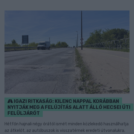
IGAZI RITKASÁG: KILENC NAPPAL KORÁBBAN
NYITJÁK MEG A FELÚJÍTÁS ALATT ÁLLÓ HECSEI ÚTI
FELÜLJÁRÓT
Hétfőn hajnali négy órától ismét minden közlekedő használhatja
az átkelőt, az autóbuszok is visszatérnek eredeti útvonalukra.