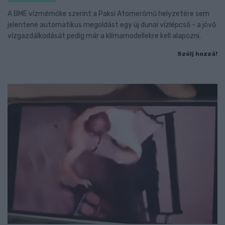
A BME vízmérnöke szerint a Paksi Atomerőmű helyzetére sem
jelentene automatikus megoldást egy új dunai vízlépcső - a jövő
vízgazdálkodását pedig már a klímamodellekre kell alapozni.
Szólj hozzá!