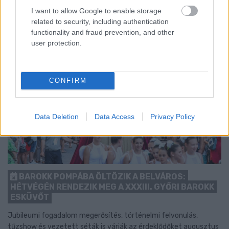
I want to allow Google to enable storage
related to security, including authentication
functionality and fraud prevention, and other
user protection.
CONFIRM
Data Deletion
Data Access
Privacy Policy
BAROKK POMPÁBA ÖLTÖZIK A BELVÁROS:
HÉTVÉGÉN RENDEZIK MEG A XXXIII. GYŐRI BAROKK
ESKÜVŐT
Jubileumi fogadalom megerősítés, történelmi felvonulás,
tűzshow és vezetett séták is várják az érdeklődőket augusztus