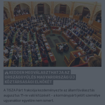
KEDDEN MEGVÁLASZTHATJA AZ
ORSZÁGGYŰLÉS MAGYARORSZÁG ÚJ
KÖZTÁRSASÁGI ELNÖKÉT
A TISZA Párt frakciója kezdeményezte az államfőválasztás
augusztus 11-re való kitűzését - a kormánypárti jelölt személye
ugyanakkor egyelőre nem ismert.