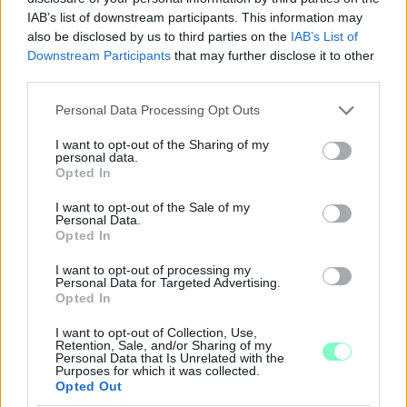
IAB’s list of downstream participants. This information may
also be disclosed by us to third parties on the
IAB’s List of
Downstream Participants
that may further disclose it to other
third parties.
Please note that this website/app uses one or more Google
Personal Data Processing Opt Outs
services and may gather and store information including but
not limited to your visit or usage behaviour. You may click to
I want to opt-out of the Sharing of my
personal data.
grant or deny consent to Google and its third-party tags to
Opted In
use your data for below specified purposes in below Google
A BAROKK ÖSSZES ÁRNYALATA ÉS MÉG EGY SOR
consent section.
KIVÁLÓ PROGRAM VÁR MINDENKIT EZEN A HÉTVÉGÉN
I want to opt-out of the Sale of my
Personal Data.
GYŐRBEN
Opted In
Középpontban a hagyományőrzés, de lesz Pogány Induló és
I want to opt-out of processing my
Majka koncert, jóga szeánsz, “borhajózás” és egy csomó minden
Personal Data for Targeted Advertising.
más.
Opted In
Szólj hozzá!
I want to opt-out of Collection, Use,
Retention, Sale, and/or Sharing of my
Personal Data that Is Unrelated with the
Purposes for which it was collected.
Opted Out