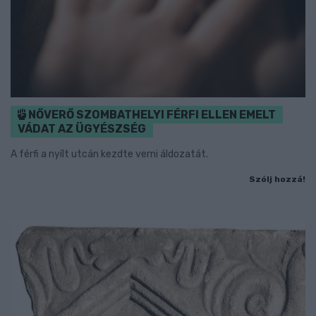
NŐVERŐ SZOMBATHELYI FÉRFI ELLEN EMELT
VÁDAT AZ ÜGYÉSZSÉG
A férfi a nyílt utcán kezdte verni áldozatát.
Szólj hozzá!