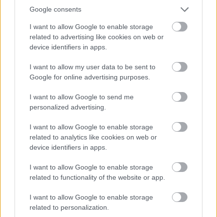
Google consents
I want to allow Google to enable storage
related to advertising like cookies on web or
device identifiers in apps.
I want to allow my user data to be sent to
Google for online advertising purposes.
I want to allow Google to send me
personalized advertising.
I want to allow Google to enable storage
ENERGIATAKARÉKOSSÁG: KORÁBBAN KEZDŐDIK
related to analytics like cookies on web or
A GYŐRI AUDI ETO KC PÉNTEKI FELKÉSZÜLÉSI
device identifiers in apps.
MÉRKŐZÉSE
I want to allow Google to enable storage
Az energiaellátás tehermentesítése érdekében másfél órával
related to functionality of the website or app.
előrébb hozták a Brest Bretagne Handball elleni találkozó
kezdését.
I want to allow Google to enable storage
related to personalization.
1 hozzászólás