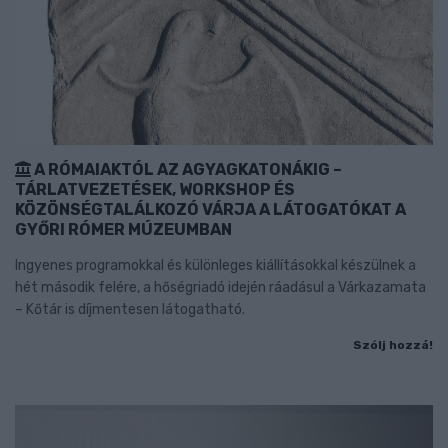
A RÓMAIAKTÓL AZ AGYAGKATONÁKIG –
TÁRLATVEZETÉSEK, WORKSHOP ÉS
KÖZÖNSÉGTALÁLKOZÓ VÁRJA A LÁTOGATÓKAT A
GYŐRI RÓMER MÚZEUMBAN
Ingyenes programokkal és különleges kiállításokkal készülnek a
hét második felére, a hőségriadó idején ráadásul a Várkazamata
– Kőtár is díjmentesen látogatható.
Szólj hozzá!