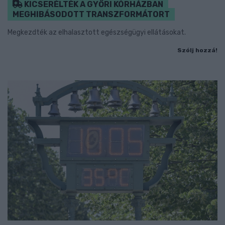
KICSERÉLTÉK A GYŐRI KÓRHÁZBAN
MEGHIBÁSODOTT TRANSZFORMÁTORT
Megkezdték az elhalasztott egészségügyi ellátásokat.
Szólj hozzá!