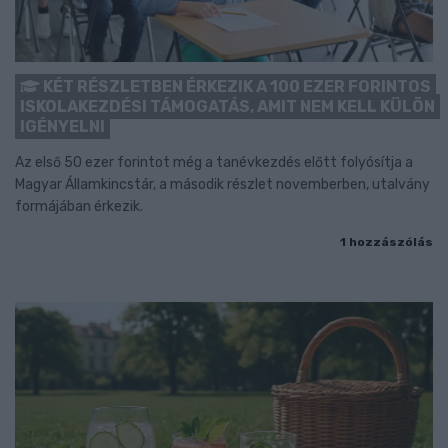
KÉT RÉSZLETBEN ÉRKEZIK A 100 EZER FORINTOS
ISKOLAKEZDÉSI TÁMOGATÁS, AMIT NEM KELL KÜLÖN
IGÉNYELNI
Az első 50 ezer forintot még a tanévkezdés előtt folyósítja a
Magyar Államkincstár, a második részlet novemberben, utalvány
formájában érkezik.
1 hozzászólás