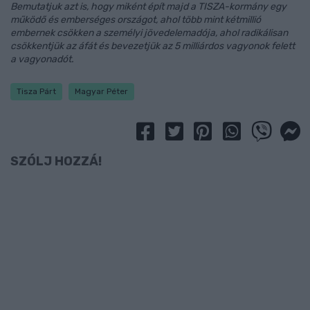
Bemutatjuk azt is, hogy miként épít majd a TISZA-kormány egy
működő és emberséges országot, ahol több mint kétmillió
embernek csökken a személyi jövedelemadója, ahol radikálisan
csökkentjük az áfát és bevezetjük az 5 milliárdos vagyonok felett
a vagyonadót.
Tisza Párt
Magyar Péter
SZÓLJ HOZZÁ!