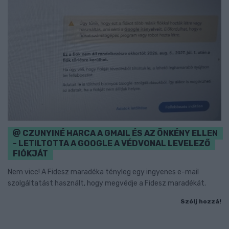
CZUNYINÉ HARCA A GMAIL ÉS AZ ÖNKÉNY ELLEN
- LETILTOTTA A GOOGLE A VÉDVONAL LEVELEZŐ
FIÓKJÁT
Nem vicc! A Fidesz maradéka tényleg egy ingyenes e-mail
szolgáltatást használt, hogy megvédje a Fidesz maradékát.
Szólj hozzá!