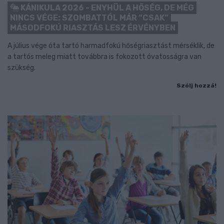
KÁNIKULA 2026 - ENYHÜL A HŐSÉG, DE MÉG
NINCS VÉGE: SZOMBATTÓL MÁR “CSAK”
MÁSODFOKÚ RIASZTÁS LESZ ÉRVÉNYBEN
A július vége óta tartó harmadfokú hőségriasztást mérséklik, de
a tartós meleg miatt továbbra is fokozott óvatosságra van
szükség.
Szólj hozzá!