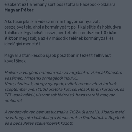
elsőként ezt a néhány sort posztolta ki Facebook-oldalára
Magyar Péter
.
A kötcsei piknik a Fidesz immár hagyománnyá vált
összejövetele, ahol a kormánypárt politikai elitje és holdudvra
találkozik. Egy belsős összejövetel, ahol rendszerint
Orbán
Viktor
megszabja az év második felének kormányzati és
ideológiai menetét.
Magyar aztán később újabb posztban intézett felhívást
követőinek:
Hallom, a vergődő hatalom már zavargásokat vízionál Kötcsére
vasárnap. Mindenki önmagából indul ki…
Nem, elvtársak, mi egy nyugodt, nyitott rendezvényt tartunk
szeptember 7-én 11.00 órától a kötcsei Hősök terén kordonok és
TEK-esek nélkül, viszont sok jóérzésű, hazaszerető magyar
emberrel.
A rendezvényen bemutatkoznak a TISZA új arcai is. Kiderül majd
az is, hogy mi a különbség a Menczerek, a Deutschok, a Rogánok
és a becsületes szakemberek között.