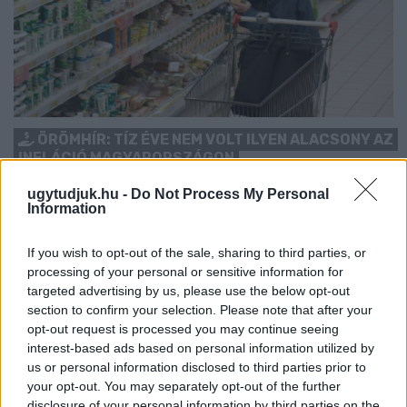
ÖRÖMHÍR: TÍZ ÉVE NEM VOLT ILYEN ALACSONY AZ
INFLÁCIÓ MAGYARORSZÁGON
Júliusban mindössze 1,2 százalékkal emelkedtek éves
ugytudjuk.hu -
Do Not Process My Personal
Information
összevetésben a fogyasztói árak, miközben az élelmiszerek ára
már csökkent.
If you wish to opt-out of the sale, sharing to third parties, or
Szólj hozzá!
processing of your personal or sensitive information for
targeted advertising by us, please use the below opt-out
section to confirm your selection. Please note that after your
opt-out request is processed you may continue seeing
interest-based ads based on personal information utilized by
us or personal information disclosed to third parties prior to
your opt-out. You may separately opt-out of the further
disclosure of your personal information by third parties on the