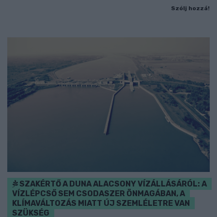
Szólj hozzá!
SZAKÉRTŐ A DUNA ALACSONY VÍZÁLLÁSÁRÓL: A
VÍZLÉPCSŐ SEM CSODASZER ÖNMAGÁBAN, A
KLÍMAVÁLTOZÁS MIATT ÚJ SZEMLÉLETRE VAN
SZÜKSÉG