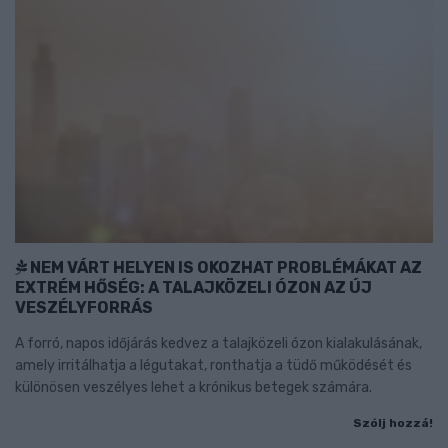
NEM VÁRT HELYEN IS OKOZHAT PROBLÉMÁKAT AZ
EXTRÉM HŐSÉG: A TALAJKÖZELI ÓZON AZ ÚJ
VESZÉLYFORRÁS
A forró, napos időjárás kedvez a talajközeli ózon kialakulásának,
amely irritálhatja a légutakat, ronthatja a tüdő működését és
különösen veszélyes lehet a krónikus betegek számára.
Szólj hozzá!