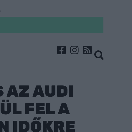
 AZ AUDI
ÜL FEL A
N IDŐKRE