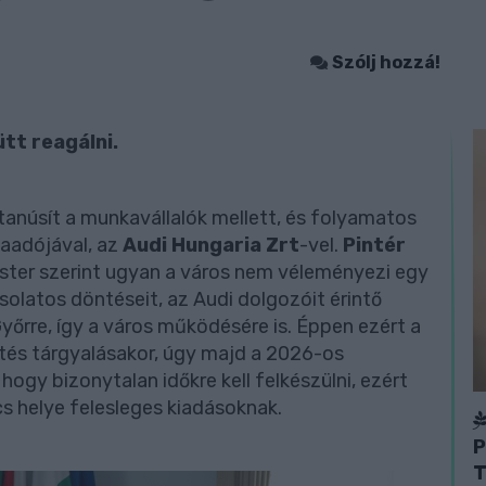
2
Szólj hozzá!
tt reagálni.
tanúsít a munkavállalók mellett, és folyamatos
aadójával, az
Audi Hungaria Zrt
-vel.
Pintér
r szerint ugyan a város nem véleményezi egy
latos döntéseit, az Audi dolgozóit érintő
yőrre, így a város működésére is. Éppen ezért a
tés tárgyalásakor, úgy majd a 2026-os
 hogy bizonytalan időkre kell felkészülni, ezért
cs helye felesleges kiadásoknak.
P
T