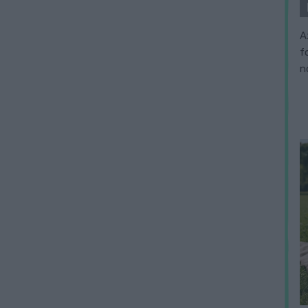
A
f
n