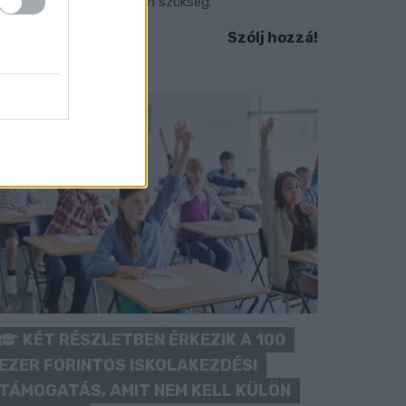
okozott óvatosságra van szükség.
Szólj hozzá!
KÉT RÉSZLETBEN ÉRKEZIK A 100
EZER FORINTOS ISKOLAKEZDÉSI
TÁMOGATÁS, AMIT NEM KELL KÜLÖN