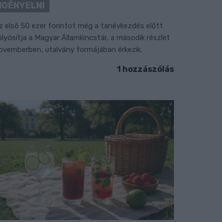
IGÉNYELNI
z első 50 ezer forintot még a tanévkezdés előtt
olyósítja a Magyar Államkincstár, a második részlet
ovemberben, utalvány formájában érkezik.
1 hozzászólás