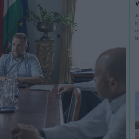
V
A
k
r
l