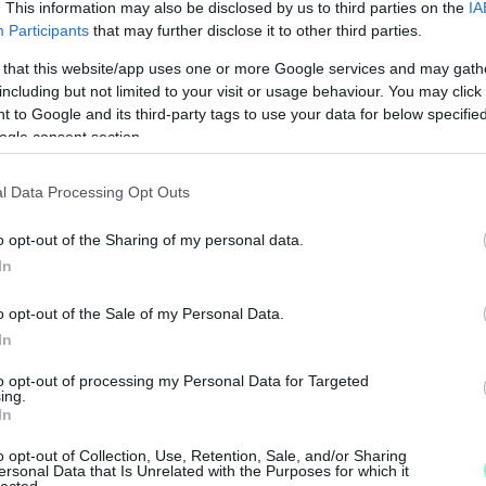
. This information may also be disclosed by us to third parties on the
IA
tt az
Audi Hungaria Független
Participants
that may further disclose it to other third parties.
tük
Zsidi Dávid
elnökkel,
Fekete Róbert
 that this website/app uses one or more Google services and may gath
i és
Ruff Péter
járműgyári elnökhelyettessel –,
including but not limited to your visit or usage behaviour. You may click 
t, az autóipar átalakulásának irányait és a
 to Google and its third-party tags to use your data for below specifi
rült az is, miként kapcsolódhat be az ország
ogle consent section.
i érdekképviseleti rendszerbe.
l Data Processing Opt Outs
yártási költségeket emeli, hanem a tengerentúli
termelés volumenére és a munkahelyek
o opt-out of the Sharing of my personal data.
In
ezetés ezért hangsúlyozta, hogy a költségvetési
m csupán pénzügyi kérdés, hanem közvetett
o opt-out of the Sale of my Personal Data.
In
M
 legnagyobb munkaadó nem különálló szereplők,
to opt-out of processing my Personal Data for Targeted
e
ing.
ösen keresnek megoldást a globális autóiparban
In
el a jövő bizonytalanságaira.
o opt-out of Collection, Use, Retention, Sale, and/or Sharing
ersonal Data that Is Unrelated with the Purposes for which it
lected.