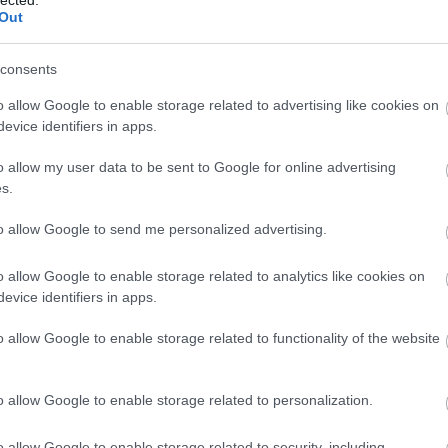
ágírást!
Out
, hogy a tőlük független szerkesztőségek
consents
o allow Google to enable storage related to advertising like cookies on
evice identifiers in apps.
legyen még a hatalmat ellenőrző hang, akkor
o allow my user data to be sent to Google for online advertising
segítő Nemzeti Újságírók Demokratikus
s.
to allow Google to send me personalized advertising.
01-00000113-44920004.
o allow Google to enable storage related to analytics like cookies on
evice identifiers in apps.
Köszönjük!
o allow Google to enable storage related to functionality of the website
szervezet
o allow Google to enable storage related to personalization.
A
m
o allow Google to enable storage related to security, including