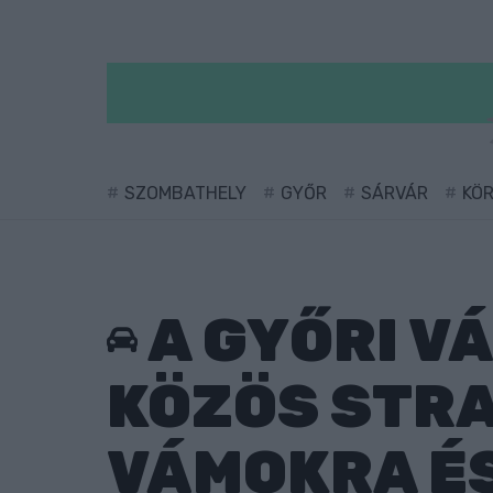
SZOMBATHELY
GYŐR
SÁRVÁR
KÖ
A GYŐRI V
KÖZÖS STRA
VÁMOKRA ÉS