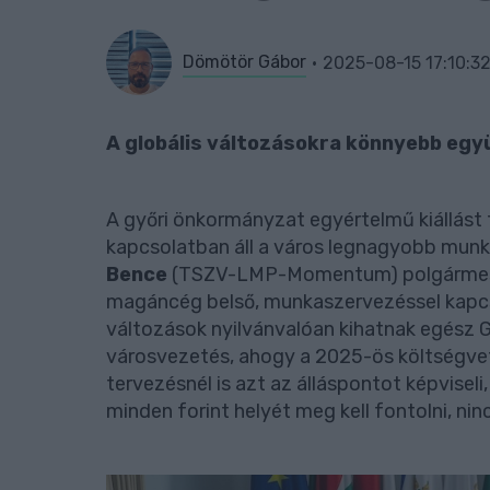
Dömötör Gábor
2025-08-15 17:10:3
A globális változásokra könnyebb együ
A győri önkormányzat egyértelmű kiállást 
kapcsolatban áll a város legnagyobb munk
Bence
(TSZV-LMP-Momentum) polgármeste
magáncég belső, munkaszervezéssel kapcso
változások nyilvánvalóan kihatnak egész G
városvezetés, ahogy a 2025-ös költségve
tervezésnél is azt az álláspontot képviseli,
minden forint helyét meg kell fontolni, nin