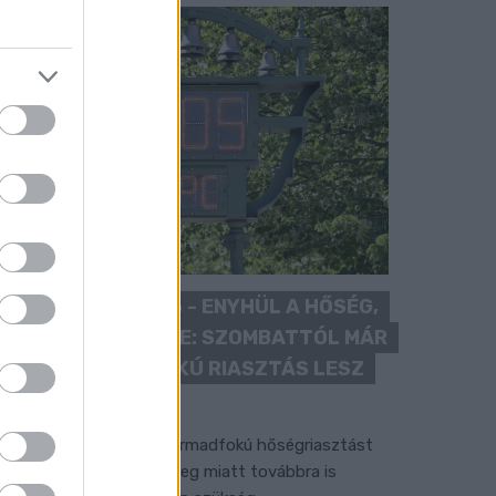
KÁNIKULA 2026 - ENYHÜL A HŐSÉG,
DE MÉG NINCS VÉGE: SZOMBATTÓL MÁR
“CSAK” MÁSODFOKÚ RIASZTÁS LESZ
ÉRVÉNYBEN
 július vége óta tartó harmadfokú hőségriasztást
érséklik, de a tartós meleg miatt továbbra is