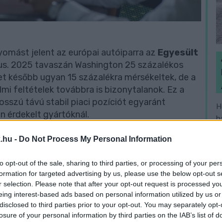
yomást jelent az európai autóiparra az
Egyesült
ktus. 2025 tavaszán Washington 25 százalékos
et később ugyan 15 százalékra mérsékeltek, de a
mi feltételek továbbra is bizonytalanok. Ez a
osszú távú stabil piaci pozíciót egyaránt
H
n érdekelt gyártóknál.
h
v
.hu -
Do Not Process My Personal Information
zlopa, a városban készülnek a világ számos
 több mint százezer autó gördül le a
to opt-out of the sale, sharing to third parties, or processing of your per
acitásban, hanem a foglalkoztatásban, az
formation for targeted advertising by us, please use the below opt-out s
ógiai beruházásokban is kulcsszerepet jelent.
r selection. Please note that after your opt-out request is processed y
zetése is – közvetlen hatással van a győri
eing interest-based ads based on personal information utilized by us or
disclosed to third parties prior to your opt-out. You may separately opt-
losure of your personal information by third parties on the IAB’s list of