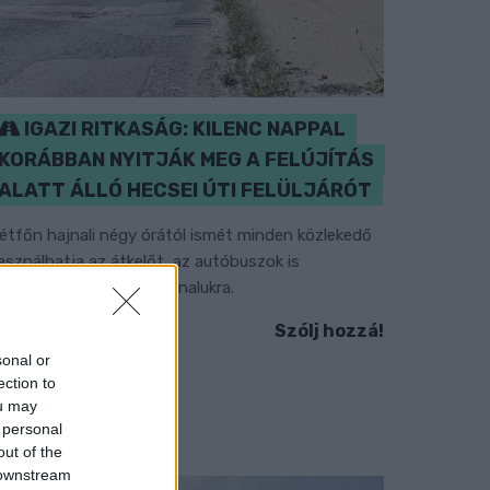
IGAZI RITKASÁG: KILENC NAPPAL
KORÁBBAN NYITJÁK MEG A FELÚJÍTÁS
ALATT ÁLLÓ HECSEI ÚTI FELÜLJÁRÓT
étfőn hajnali négy órától ismét minden közlekedő
asználhatja az átkelőt, az autóbuszok is
isszatérnek eredeti útvonalukra.
Szólj hozzá!
sonal or
ection to
ou may
 personal
out of the
 downstream