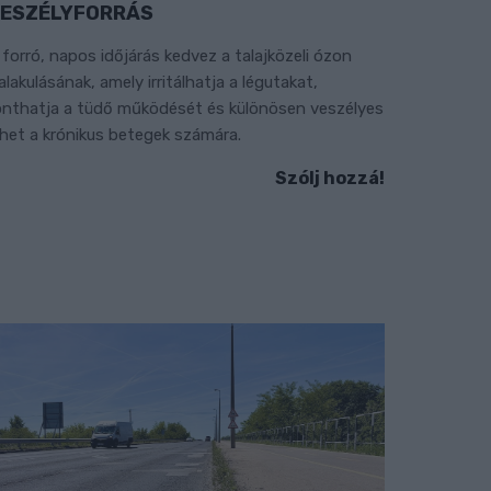
ESZÉLYFORRÁS
 forró, napos időjárás kedvez a talajközeli ózon
ialakulásának, amely irritálhatja a légutakat,
onthatja a tüdő működését és különösen veszélyes
ehet a krónikus betegek számára.
Szólj hozzá!