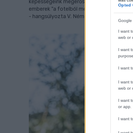
képességeink megerősítésére, ennek tudha
Opted 
emberek "a fotelból megnézik a levonuló 
- hangsúlyozta V. Németh Zsolt.
Google 
I want t
web or d
I want t
purpose
I want 
I want t
web or d
I want t
or app.
I want t
I want t