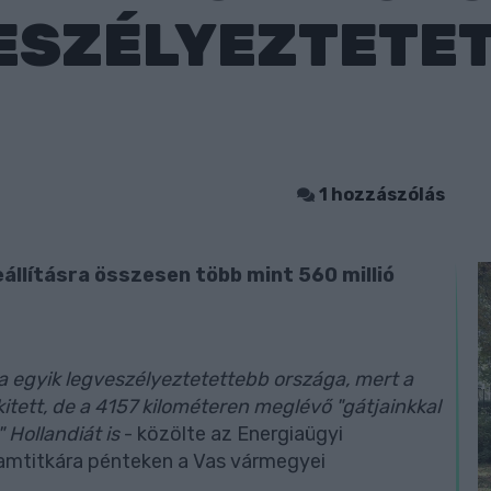
VESZÉLYEZTETE
N
1 hozzászólás
állításra összesen több mint 560 millió
 egyik legveszélyeztetettebb országa, mert a
itett, de a 4157 kilométeren meglévő "gátjainkkal
Hollandiát is
- közölte az Energiaügyi
lamtitkára pénteken a Vas vármegyei