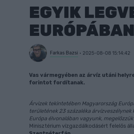
EGYIK LEG
EURÓPÁBA
Farkas Bazsi
2025-08-08 15:14:42
Vas vármegyében az árvíz utáni helyre
forintot fordítanak.
Árvizek tekintetében Magyarország Európa
területének 23 százaléka árvízveszélynek k
Európa élvonalában vagyunk, megelőzzük" 
Minisztérium vízgazdálkodásért felelős ál
Szentpéterfán
.