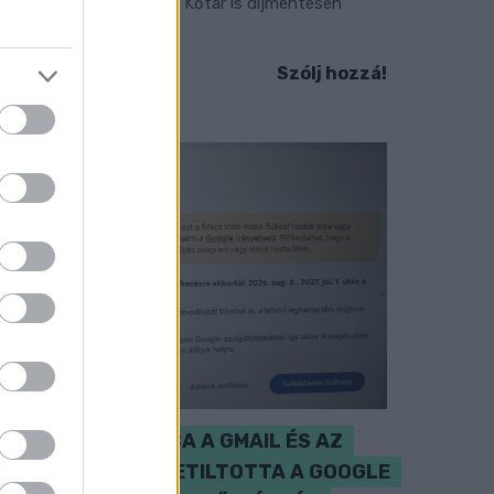
áadásul a Várkazamata – Kőtár is díjmentesen
átogatható.
Szólj hozzá!
CZUNYINÉ HARCA A GMAIL ÉS AZ
ÖNKÉNY ELLEN - LETILTOTTA A GOOGLE