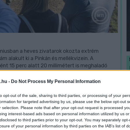
úniusban a heves zivatarok okozta extrém
m alakult ki a Pinkán és mellékvizein. A
ént 15 perc alatt 20 millimétert is meghaladó
rábbi rekordot meghaladó, 506 centiméteres
vízhozamot ért el. Hidak és töltések
A
.hu -
Do Not Process My Personal Information
 torlaszok alakultak ki, veszélyeztetve a
rtékeket.
to opt-out of the sale, sharing to third parties, or processing of your per
formation for targeted advertising by us, please use the below opt-out s
r selection. Please note that after your opt-out request is processed y
ízügyi Igazgatóság irányításával négy nagyobb
eing interest-based ads based on personal information utilized by us or
 munkálatok, Szentpéterfán a töltéskorona
disclosed to third parties prior to your opt-out. You may separately opt-
zon, és várhatóan szeptember 30-ra befejeződnek
losure of your personal information by third parties on the IAB’s list of