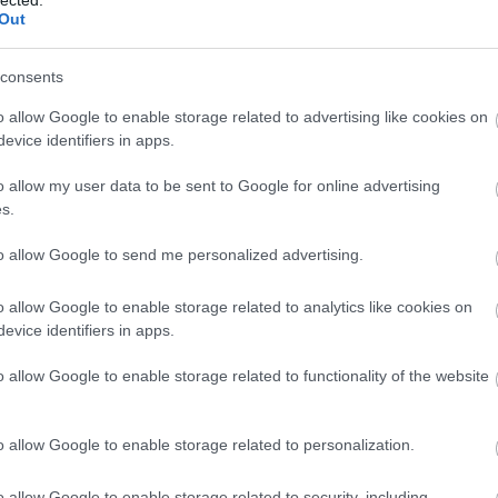
r
tó be, hogy az ország jelentős részén az
Out
l
árhullámot", bár Pinkamindszenten nem ez történt
consents
o allow Google to enable storage related to advertising like cookies on
evice identifiers in apps.
o allow my user data to be sent to Google for online advertising
s.
to allow Google to send me personalized advertising.
o allow Google to enable storage related to analytics like cookies on
evice identifiers in apps.
o allow Google to enable storage related to functionality of the website
o allow Google to enable storage related to personalization.
o allow Google to enable storage related to security, including