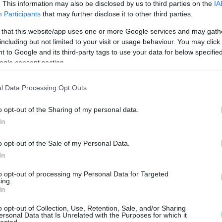
. This information may also be disclosed by us to third parties on the
IA
Participants
that may further disclose it to other third parties.
t jelentős hordaléklerakódás, a mintegy 2500
 that this website/app uses one or more Google services and may gath
including but not limited to your visit or usage behaviour. You may click 
t költöttek.
 to Google and its third-party tags to use your data for below specifi
ogle consent section.
fa eltávolítását is elvégezték
Felsőcsatár
,
terfa
térségében, amire csaknem 20 millió
l Data Processing Opt Outs
 végén záruló feladatokra még 56 millió forintot
ás helyreállítása, Felsőcsatáron a partfal
o opt-out of the Sharing of my personal data.
vízmérce környezetének rendezése, továbbá az
In
 rendezése Felsőcsatáron, Vaskeresztesen és
–
o opt-out of the Sale of my Personal Data.
In
K
L
össég biztonságát szolgáló, megelőzést és
to opt-out of processing my Personal Data for Targeted
ing.
In
I
o opt-out of Collection, Use, Retention, Sale, and/or Sharing
ordított a kormányzat az árvízvédelmi
k
ersonal Data that Is Unrelated with the Purposes for which it
lected.