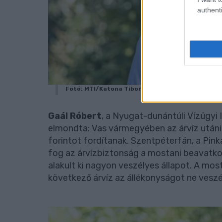
authenti
Fotó: MTI/Katona Tibor
Gaál Róbert
, a Nyugat-dunántúli Vízügyi
elmondta: Vas vármegyében az árvíz utáni 
forintot fordítanak. Szentpéterfán, a Pink
fog az árvízbiztonság a mostani beavatkoz
alakult ki nagyon veszélyes állapot. A most
következő árvíz az állékonyságot ne vesz