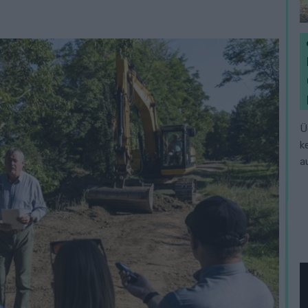
Ü
k
a