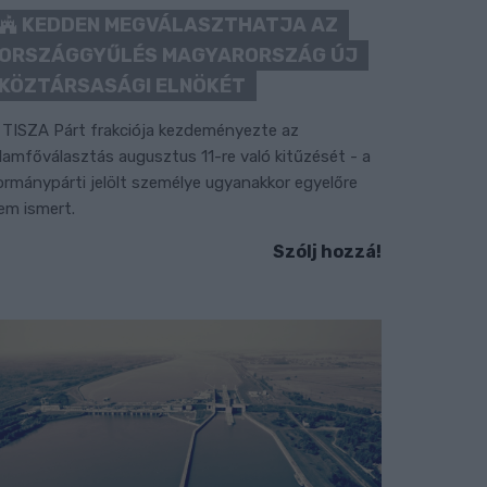
KEDDEN MEGVÁLASZTHATJA AZ
ORSZÁGGYŰLÉS MAGYARORSZÁG ÚJ
KÖZTÁRSASÁGI ELNÖKÉT
 TISZA Párt frakciója kezdeményezte az
llamfőválasztás augusztus 11-re való kitűzését - a
ormánypárti jelölt személye ugyanakkor egyelőre
em ismert.
Szólj hozzá!