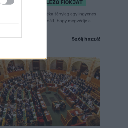
A VÉDVONAL LEVELEZŐ FIÓKJÁT
em vicc! A Fidesz maradéka tényleg egy ingyenes
-mail szolgáltatást használt, hogy megvédje a
idesz maradékát.
Szólj hozzá!