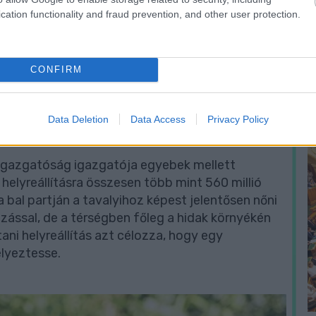
cation functionality and fraud prevention, and other user protection.
N
e
F
CONFIRM
Data Deletion
Data Access
Privacy Policy
 Igazgatóság igazgatója egyebek mellett
helyreállításra összesen több mint 560 millió
a bal partján a tavalyihoz képest jelentősen nőni
ással, de a térségben főleg a hidak környékén
ani helyreállítás azt célozza, hogy egy
élyeztesse.