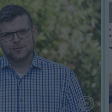
A
á
k
n