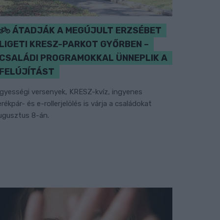
ÁTADJÁK A MEGÚJULT ERZSÉBET
LIGETI KRESZ-PARKOT GYŐRBEN –
CSALÁDI PROGRAMOKKAL ÜNNEPLIK A
FELÚJÍTÁST
gyességi versenyek, KRESZ-kvíz, ingyenes
erékpár- és e-rollerjelölés is várja a családokat
ugusztus 8-án.