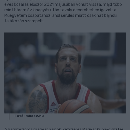
éves kosaras először 2021 májusában vonult vissza, majd több
mint három év kihagyás után tavaly decemberben igazolt a
Műegyetem csapatához, ahol sérülés miatt csak hat bajnoki
találkozón szerepelt.
Fotó: mkosz.hu
A háromszoros magyar bajnok, kétszeres Magyar Kupa-győztes,