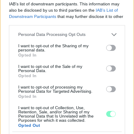
IAB’s list of downstream participants. This information may
also be disclosed by us to third parties on the
IAB’s List of
Downstream Participants
that may further disclose it to other
third parties.
Please note that this website/app uses one or more Google
Personal Data Processing Opt Outs
services and may gather and store information including but
not limited to your visit or usage behaviour. You may click to
I want to opt-out of the Sharing of my
personal data.
grant or deny consent to Google and its third-party tags to
Opted In
use your data for below specified purposes in below Google
consent section.
I want to opt-out of the Sale of my
Personal Data.
Opted In
A RÓMAIAKTÓL AZ AGYAGKATONÁKIG –
TÁRLATVEZETÉSEK, WORKSHOP ÉS
I want to opt-out of processing my
KÖZÖNSÉGTALÁLKOZÓ VÁRJA A LÁTOGATÓKAT A
Personal Data for Targeted Advertising.
GYŐRI RÓMER MÚZEUMBAN
Opted In
Ingyenes programokkal és különleges kiállításokkal készülnek a
I want to opt-out of Collection, Use,
Retention, Sale, and/or Sharing of my
hét második felére, a hőségriadó idején ráadásul a Várkazamata
Personal Data that Is Unrelated with the
– Kőtár is díjmentesen látogatható.
Purposes for which it was collected.
Opted Out
Szólj hozzá!