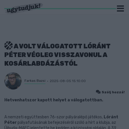
A VOLT VÁLOGATOTT LÓRÁNT
PÉTER VÉGLEG VISSZAVONUL A
KOSÁRLABDÁZÁSTÓL
Farkas Bazsi
2025-08-05 15:10:00
Szólj hozzá!
Hetvenhatszor kapott helyet a válogatottban.
A nemzeti együttesben 76-szor pályáralépő játékos,
Lóránt
Péter
pályafutásának befejezéséről szóló a hírt a klubja, az
Újbuda-MAFC jelentette be kedden a közösségi oldalán. A 39