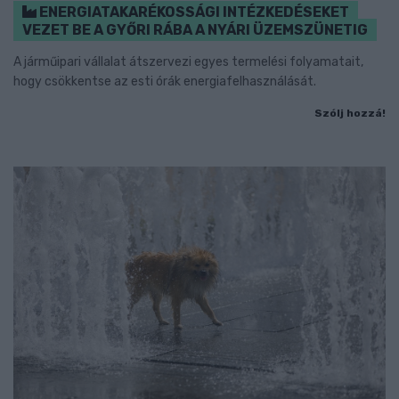
ENERGIATAKARÉKOSSÁGI INTÉZKEDÉSEKET
VEZET BE A GYŐRI RÁBA A NYÁRI ÜZEMSZÜNETIG
A járműipari vállalat átszervezi egyes termelési folyamatait,
hogy csökkentse az esti órák energiafelhasználását.
Szólj hozzá!