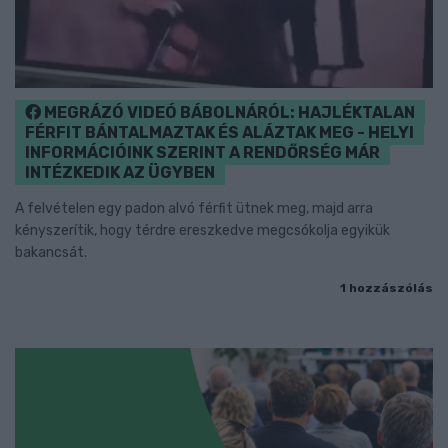
MEGRÁZÓ VIDEÓ BÁBOLNÁRÓL: HAJLÉKTALAN
FÉRFIT BÁNTALMAZTAK ÉS ALÁZTAK MEG - HELYI
INFORMÁCIÓINK SZERINT A RENDŐRSÉG MÁR
INTÉZKEDIK AZ ÜGYBEN
A felvételen egy padon alvó férfit ütnek meg, majd arra
kényszerítik, hogy térdre ereszkedve megcsókolja egyikük
bakancsát.
1 hozzászólás