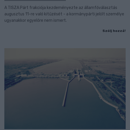
A TISZA Párt frakciója kezdeményezte az államfőválasztás
augusztus 11-re való kitűzését - a kormánypárti jelölt személye
ugyanakkor egyelőre nem ismert.
Szólj hozzá!