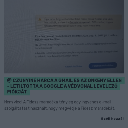
CZUNYINÉ HARCA A GMAIL ÉS AZ ÖNKÉNY ELLEN
- LETILTOTTA A GOOGLE A VÉDVONAL LEVELEZŐ
FIÓKJÁT
Nem vicc! A Fidesz maradéka tényleg egy ingyenes e-mail
szolgáltatást használt, hogy megvédje a Fidesz maradékát.
Szólj hozzá!