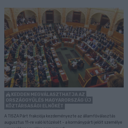
KEDDEN MEGVÁLASZTHATJA AZ
ORSZÁGGYŰLÉS MAGYARORSZÁG ÚJ
KÖZTÁRSASÁGI ELNÖKÉT
A TISZA Párt frakciója kezdeményezte az államfőválasztás
augusztus 11-re való kitűzését - a kormánypárti jelölt személye