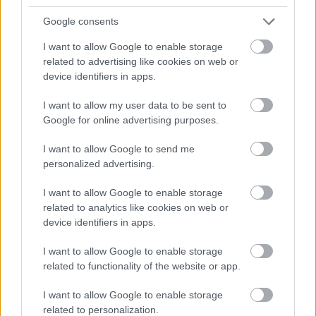
Google consents
I want to allow Google to enable storage
related to advertising like cookies on web or
device identifiers in apps.
I want to allow my user data to be sent to
Google for online advertising purposes.
I want to allow Google to send me
personalized advertising.
I want to allow Google to enable storage
related to analytics like cookies on web or
ENERGIATAKARÉKOSSÁG: KORÁBBAN KEZDŐDIK
A GYŐRI AUDI ETO KC PÉNTEKI FELKÉSZÜLÉSI
device identifiers in apps.
MÉRKŐZÉSE
I want to allow Google to enable storage
Az energiaellátás tehermentesítése érdekében másfél órával
related to functionality of the website or app.
előrébb hozták a Brest Bretagne Handball elleni találkozó
kezdését.
I want to allow Google to enable storage
related to personalization.