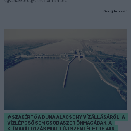
ugyanakkor egyelőre nem ismert.
Szólj hozzá!
SZAKÉRTŐ A DUNA ALACSONY VÍZÁLLÁSÁRÓL: A
VÍZLÉPCSŐ SEM CSODASZER ÖNMAGÁBAN, A
KLÍMAVÁLTOZÁS MIATT ÚJ SZEMLÉLETRE VAN