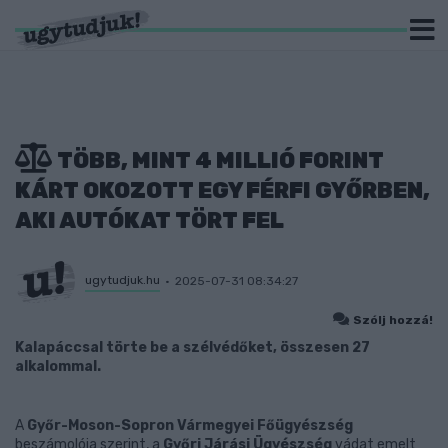
TÖBB, MINT 4 MILLIÓ FORINT
KÁRT OKOZOTT EGY FÉRFI GYŐRBEN,
AKI AUTÓKAT TÖRT FEL
ugytudjuk.hu
2025-07-31 08:34:27
Szólj hozzá!
Kalapáccsal törte be a szélvédőket, összesen 27
alkalommal.
A
Győr-Moson-Sopron Vármegyei Főügyészség
beszámolója szerint, a
Győri Járási Ügyészség
vádat emelt