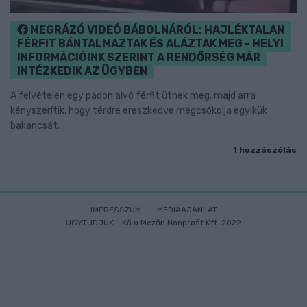
MEGRÁZÓ VIDEÓ BÁBOLNÁRÓL: HAJLÉKTALAN
FÉRFIT BÁNTALMAZTAK ÉS ALÁZTAK MEG - HELYI
INFORMÁCIÓINK SZERINT A RENDŐRSÉG MÁR
INTÉZKEDIK AZ ÜGYBEN
A felvételen egy padon alvó férfit ütnek meg, majd arra
kényszerítik, hogy térdre ereszkedve megcsókolja egyikük
bakancsát.
1 hozzászólás
IMPRESSZUM
MÉDIAAJÁNLAT
UGYTUDJUK - Kő a Mezőn Nonprofit Kft. 2022