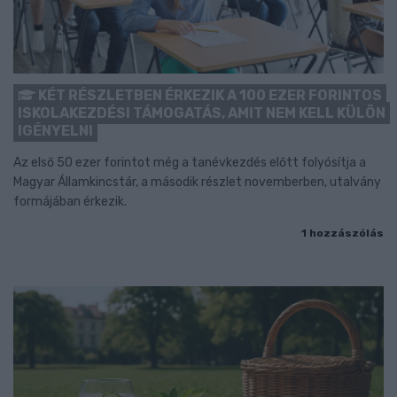
KÉT RÉSZLETBEN ÉRKEZIK A 100 EZER FORINTOS
ISKOLAKEZDÉSI TÁMOGATÁS, AMIT NEM KELL KÜLÖN
IGÉNYELNI
Az első 50 ezer forintot még a tanévkezdés előtt folyósítja a
Magyar Államkincstár, a második részlet novemberben, utalvány
formájában érkezik.
1 hozzászólás