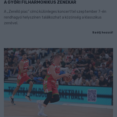
A GYŐRI FILHARMONIKUS ZENEKAR
A „Zenélő piac” című különleges koncerttel szeptember 7-én
rendhagyó helyszínen találkozhat a közönség a klasszikus
zenével.
Szólj hozzá!