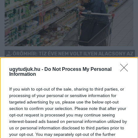
ÖRÖMHÍR: TÍZ ÉVE NEM VOLT ILYEN ALACSONY AZ
INFLÁCIÓ MAGYARORSZÁGON
ugytudjuk.hu -
Do Not Process My Personal
Júliusban mindössze 1,2 százalékkal emelkedtek éves
Information
összevetésben a fogyasztói árak, miközben az élelmiszerek ára
már csökkent.
If you wish to opt-out of the sale, sharing to third parties, or
processing of your personal or sensitive information for
Szólj hozzá!
targeted advertising by us, please use the below opt-out
section to confirm your selection. Please note that after your
opt-out request is processed you may continue seeing
interest-based ads based on personal information utilized by
us or personal information disclosed to third parties prior to
your opt-out. You may separately opt-out of the further