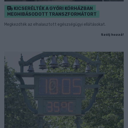
KICSERÉLTÉK A GYŐRI KÓRHÁZBAN
MEGHIBÁSODOTT TRANSZFORMÁTORT
Megkezdték az elhalasztott egészségügyi ellátásokat.
Szólj hozzá!