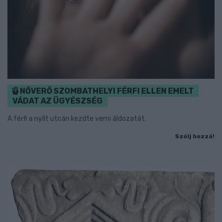
NŐVERŐ SZOMBATHELYI FÉRFI ELLEN EMELT
VÁDAT AZ ÜGYÉSZSÉG
A férfi a nyílt utcán kezdte verni áldozatát.
Szólj hozzá!