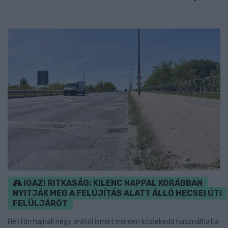
IGAZI RITKASÁG: KILENC NAPPAL KORÁBBAN
NYITJÁK MEG A FELÚJÍTÁS ALATT ÁLLÓ HECSEI ÚTI
FELÜLJÁRÓT
Hétfőn hajnali négy órától ismét minden közlekedő használhatja