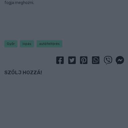
fogja meghozni.
Győr
lopás
autófeltörés
SZÓLJ HOZZÁ!