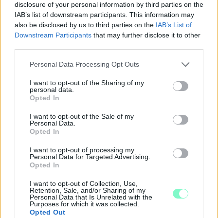
disclosure of your personal information by third parties on the
IAB’s list of downstream participants. This information may
also be disclosed by us to third parties on the
IAB’s List of
Downstream Participants
that may further disclose it to other
third parties.
Please note that this website/app uses one or more Google
Personal Data Processing Opt Outs
services and may gather and store information including but
not limited to your visit or usage behaviour. You may click to
I want to opt-out of the Sharing of my
personal data.
grant or deny consent to Google and its third-party tags to
Opted In
use your data for below specified purposes in below Google
A BAROKK ÖSSZES ÁRNYALATA ÉS MÉG EGY SOR
consent section.
I want to opt-out of the Sale of my
KIVÁLÓ PROGRAM VÁR MINDENKIT EZEN A HÉTVÉGÉN
Personal Data.
GYŐRBEN
Opted In
Középpontban a hagyományőrzés, de lesz Pogány Induló és
I want to opt-out of processing my
Personal Data for Targeted Advertising.
Majka koncert, jóga szeánsz, “borhajózás” és egy csomó minden
Opted In
más.
I want to opt-out of Collection, Use,
Szólj hozzá!
Retention, Sale, and/or Sharing of my
Personal Data that Is Unrelated with the
Purposes for which it was collected.
Opted Out