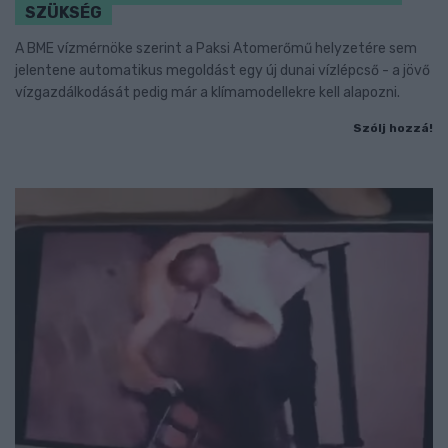
SZÜKSÉG
A BME vízmérnöke szerint a Paksi Atomerőmű helyzetére sem
jelentene automatikus megoldást egy új dunai vízlépcső - a jövő
vízgazdálkodását pedig már a klímamodellekre kell alapozni.
Szólj hozzá!