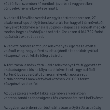
két férfival szemben 41 rendbeli, javarészt vagyon elleni
bűncselekmény elkövetése miatt.
A vádirati tényállás szerint az egyik férfi rendszeresen, 27
alkalommal lopott Győrben, közterületen hagyott járművekből,
melyeket többnyire a nála lévő piros kalapáccsal rongált meg oly
módon, hogy szélvédőjüket betörte. Összesen 4.164.722 forint
lopási kárt okozott ezzel.
A vádlott terhére rótt bűncselekmények egy része azáltal
valósult meg, hogy a férfi az eltulajdonított bankkártyákkal
készpénzt vett fel, illetőleg vásárolt.
A férfi társa, a másik férfi – aki cselekményét felfüggesztett
szabadságvesztés hatálya alatt követte el - egy autóból
történő lopást valósított meg, melynek kapcsán egy
eltulajdonított bankkártyával közösen 210.000 forint
készpénzt vettek fel.
Az ügyészség a vádlottakkal szemben a vádiratban
végrehajtandó szabadságvesztés kiszabására tett indítványt.
Az ügyben az érdemi döntést várhatóan a Győri Járásbíróság