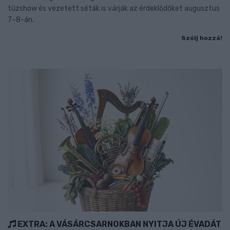
tűzshow és vezetett séták is várják az érdeklődőket augusztus
7–8-án.
Szólj hozzá!
EXTRA: A VÁSÁRCSARNOKBAN NYITJA ÚJ ÉVADÁT