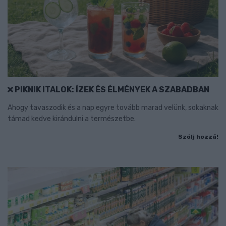
PIKNIK ITALOK: ÍZEK ÉS ÉLMÉNYEK A SZABADBAN
Ahogy tavaszodik és a nap egyre tovább marad velünk, sokaknak
támad kedve kirándulni a természetbe.
Szólj hozzá!