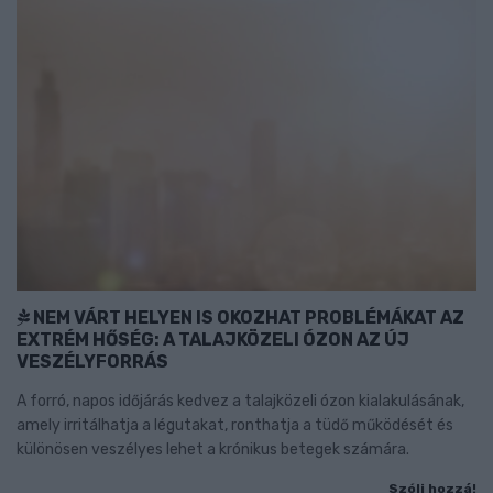
NEM VÁRT HELYEN IS OKOZHAT PROBLÉMÁKAT AZ
EXTRÉM HŐSÉG: A TALAJKÖZELI ÓZON AZ ÚJ
VESZÉLYFORRÁS
A forró, napos időjárás kedvez a talajközeli ózon kialakulásának,
amely irritálhatja a légutakat, ronthatja a tüdő működését és
különösen veszélyes lehet a krónikus betegek számára.
Szólj hozzá!