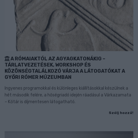
A RÓMAIAKTÓL AZ AGYAGKATONÁKIG –
TÁRLATVEZETÉSEK, WORKSHOP ÉS
KÖZÖNSÉGTALÁLKOZÓ VÁRJA A LÁTOGATÓKAT A
GYŐRI RÓMER MÚZEUMBAN
Ingyenes programokkal és különleges kiállításokkal készülnek a
hét második felére, a hőségriadó idején ráadásul a Várkazamata
– Kőtár is díjmentesen látogatható.
Szólj hozzá!