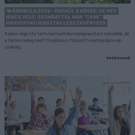
KÁNIKULA 2026 - ENYHÜL A HŐSÉG, DE MÉG
NINCS VÉGE: SZOMBATTÓL MÁR “CSAK”
MÁSODFOKÚ RIASZTÁS LESZ ÉRVÉNYBEN
A július vége óta tartó harmadfokú hőségriasztást mérséklik, de
a tartós meleg miatt továbbra is fokozott óvatosságra van
szükség.
Szólj hozzá!