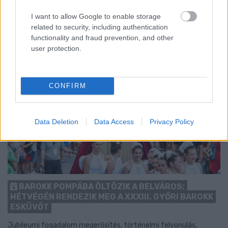
1 hozzászólás
I want to allow Google to enable storage
related to security, including authentication
functionality and fraud prevention, and other
user protection.
CONFIRM
Data Deletion
Data Access
Privacy Policy
BAROKK POMPÁBA ÖLTÖZIK A BELVÁROS:
HÉTVÉGÉN RENDEZIK MEG A XXXIII. GYŐRI BAROKK
ESKÜVŐT
Jubileumi fogadalom megerősítés, történelmi felvonulás,