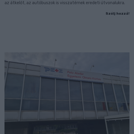
az átkelőt, az autóbuszok is visszatérnek eredeti útvonalukra.
Szólj hozzá!