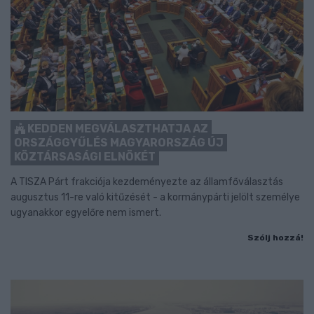
KEDDEN MEGVÁLASZTHATJA AZ
ORSZÁGGYŰLÉS MAGYARORSZÁG ÚJ
KÖZTÁRSASÁGI ELNÖKÉT
A TISZA Párt frakciója kezdeményezte az államfőválasztás
augusztus 11-re való kitűzését - a kormánypárti jelölt személye
ugyanakkor egyelőre nem ismert.
Szólj hozzá!