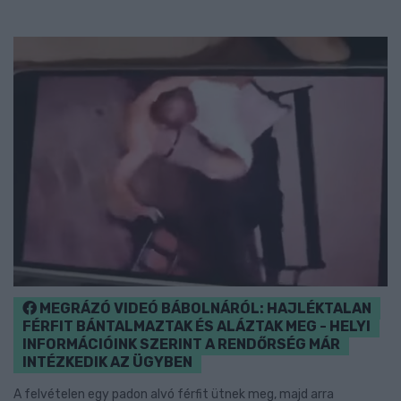
MEGRÁZÓ VIDEÓ BÁBOLNÁRÓL: HAJLÉKTALAN
FÉRFIT BÁNTALMAZTAK ÉS ALÁZTAK MEG - HELYI
INFORMÁCIÓINK SZERINT A RENDŐRSÉG MÁR
INTÉZKEDIK AZ ÜGYBEN
A felvételen egy padon alvó férfit ütnek meg, majd arra