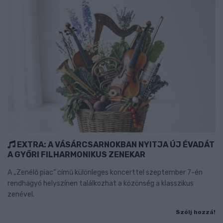
EXTRA: A VÁSÁRCSARNOKBAN NYITJA ÚJ ÉVADÁT
A GYŐRI FILHARMONIKUS ZENEKAR
A „Zenélő piac” című különleges koncerttel szeptember 7-én
rendhagyó helyszínen találkozhat a közönség a klasszikus
zenével.
Szólj hozzá!