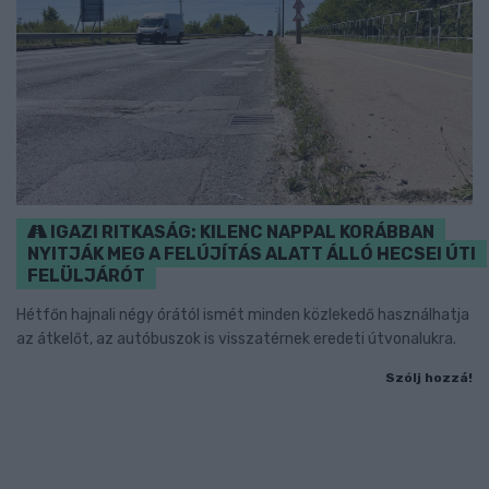
IGAZI RITKASÁG: KILENC NAPPAL KORÁBBAN
NYITJÁK MEG A FELÚJÍTÁS ALATT ÁLLÓ HECSEI ÚTI
FELÜLJÁRÓT
Hétfőn hajnali négy órától ismét minden közlekedő használhatja
az átkelőt, az autóbuszok is visszatérnek eredeti útvonalukra.
Szólj hozzá!