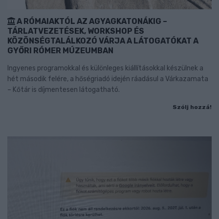
A RÓMAIAKTÓL AZ AGYAGKATONÁKIG –
TÁRLATVEZETÉSEK, WORKSHOP ÉS
KÖZÖNSÉGTALÁLKOZÓ VÁRJA A LÁTOGATÓKAT A
GYŐRI RÓMER MÚZEUMBAN
Ingyenes programokkal és különleges kiállításokkal készülnek a
hét második felére, a hőségriadó idején ráadásul a Várkazamata
– Kőtár is díjmentesen látogatható.
Szólj hozzá!