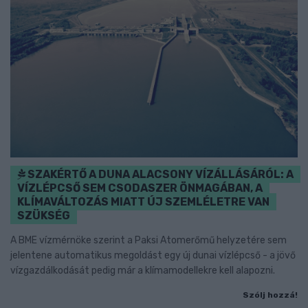
SZAKÉRTŐ A DUNA ALACSONY VÍZÁLLÁSÁRÓL: A
VÍZLÉPCSŐ SEM CSODASZER ÖNMAGÁBAN, A
KLÍMAVÁLTOZÁS MIATT ÚJ SZEMLÉLETRE VAN
SZÜKSÉG
A BME vízmérnöke szerint a Paksi Atomerőmű helyzetére sem
jelentene automatikus megoldást egy új dunai vízlépcső - a jövő
vízgazdálkodását pedig már a klímamodellekre kell alapozni.
Szólj hozzá!