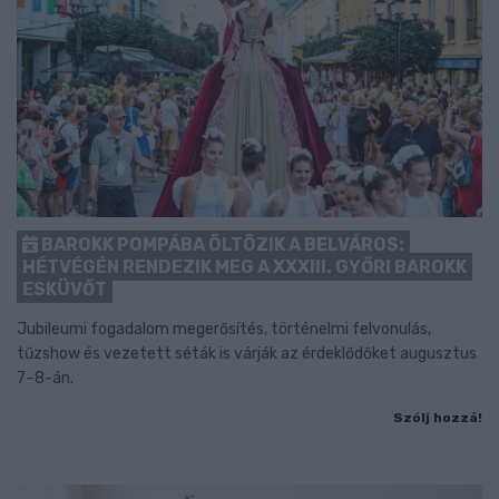
BAROKK POMPÁBA ÖLTÖZIK A BELVÁROS:
HÉTVÉGÉN RENDEZIK MEG A XXXIII. GYŐRI BAROKK
ESKÜVŐT
Jubileumi fogadalom megerősítés, történelmi felvonulás,
tűzshow és vezetett séták is várják az érdeklődőket augusztus
7–8-án.
Szólj hozzá!