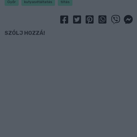
Győr
kutyasétáltatás
tiltás
SZÓLJ HOZZÁ!