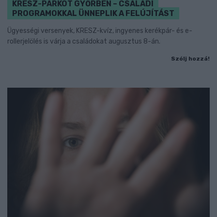
KRESZ-PARKOT GYŐRBEN – CSALÁDI
PROGRAMOKKAL ÜNNEPLIK A FELÚJÍTÁST
Ügyességi versenyek, KRESZ-kvíz, ingyenes kerékpár- és e-
rollerjelölés is várja a családokat augusztus 8-án.
Szólj hozzá!