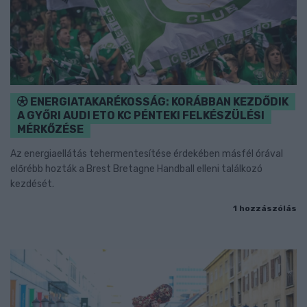
ENERGIATAKARÉKOSSÁG: KORÁBBAN KEZDŐDIK
A GYŐRI AUDI ETO KC PÉNTEKI FELKÉSZÜLÉSI
MÉRKŐZÉSE
Az energiaellátás tehermentesítése érdekében másfél órával
előrébb hozták a Brest Bretagne Handball elleni találkozó
kezdését.
1 hozzászólás