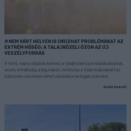
NEM VÁRT HELYEN IS OKOZHAT PROBLÉMÁKAT AZ
EXTRÉM HŐSÉG: A TALAJKÖZELI ÓZON AZ ÚJ
VESZÉLYFORRÁS
A forró, napos időjárás kedvez a talajközeli ózon kialakulásának,
amely irritálhatja a légutakat, ronthatja a tüdő működését és
különösen veszélyes lehet a krónikus betegek számára.
Szólj hozzá!