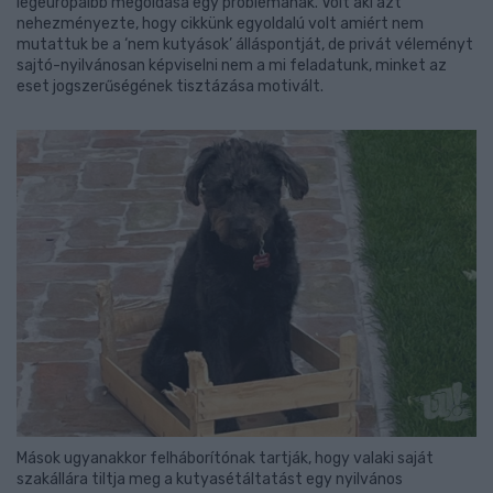
legeurópaibb megoldása egy problémának. Volt aki azt
nehezményezte, hogy cikkünk egyoldalú volt amiért nem
mutattuk be a ‘nem kutyások’ álláspontját, de privát véleményt
sajtó-nyilvánosan képviselni nem a mi feladatunk, minket az
eset jogszerűségének tisztázása motivált.
Mások ugyanakkor felháborítónak tartják, hogy valaki saját
szakállára tiltja meg a kutyasétáltatást egy nyilvános