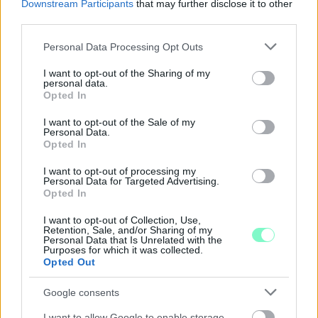
Downstream Participants
that may further disclose it to other
third parties.
PIKNIK ITALOK: ÍZEK ÉS ÉLMÉNYEK A SZABADBAN
Please note that this website/app uses one or more Google
Personal Data Processing Opt Outs
Ahogy tavaszodik és a nap egyre tovább marad velünk, sokaknak
services and may gather and store information including but
támad kedve kirándulni a természetbe.
not limited to your visit or usage behaviour. You may click to
I want to opt-out of the Sharing of my
personal data.
grant or deny consent to Google and its third-party tags to
Szólj hozzá!
Opted In
use your data for below specified purposes in below Google
consent section.
I want to opt-out of the Sale of my
Personal Data.
Opted In
I want to opt-out of processing my
Personal Data for Targeted Advertising.
Opted In
I want to opt-out of Collection, Use,
Retention, Sale, and/or Sharing of my
Personal Data that Is Unrelated with the
Purposes for which it was collected.
Opted Out
Google consents
I want to allow Google to enable storage