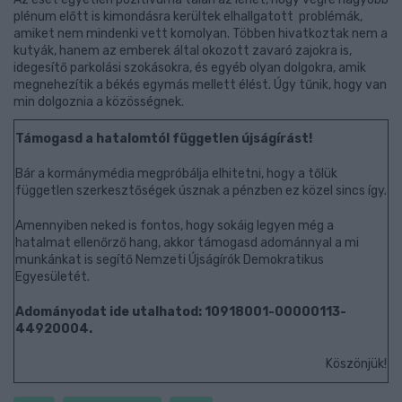
plénum előtt is kimondásra kerültek elhallgatott problémák,
amiket nem mindenki vett komolyan. Többen hivatkoztak nem a
kutyák, hanem az emberek által okozott zavaró zajokra is,
idegesítő parkolási szokásokra, és egyéb olyan dolgokra, amik
megnehezítik a békés egymás mellett élést. Úgy tűnik, hogy van
min dolgoznia a közösségnek.
Támogasd a hatalomtól független újságírást!
Bár a kormánymédia megpróbálja elhitetni, hogy a tőlük
független szerkesztőségek úsznak a pénzben ez közel sincs így.
Amennyiben neked is fontos, hogy sokáig legyen még a
hatalmat ellenőrző hang, akkor támogasd adománnyal a mi
munkánkat is segítő Nemzeti Újságírók Demokratikus
Egyesületét.
Adományodat ide utalhatod: 10918001-00000113-
44920004.
Köszönjük!