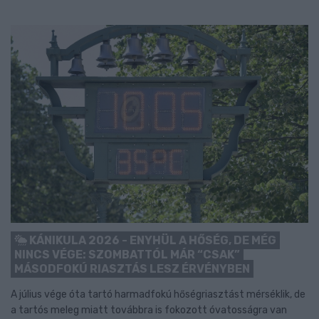
KÁNIKULA 2026 - ENYHÜL A HŐSÉG, DE MÉG
NINCS VÉGE: SZOMBATTÓL MÁR “CSAK”
MÁSODFOKÚ RIASZTÁS LESZ ÉRVÉNYBEN
A július vége óta tartó harmadfokú hőségriasztást mérséklik, de
a tartós meleg miatt továbbra is fokozott óvatosságra van