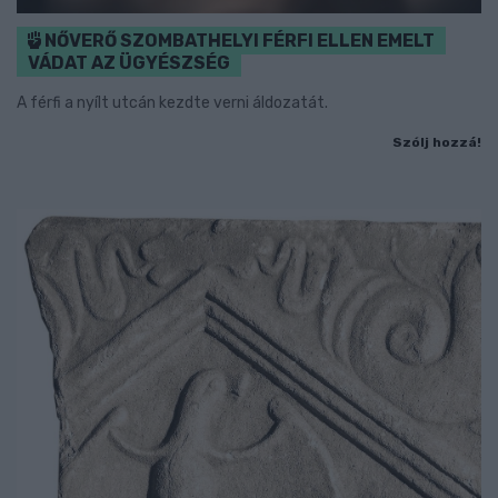
NŐVERŐ SZOMBATHELYI FÉRFI ELLEN EMELT
VÁDAT AZ ÜGYÉSZSÉG
A férfi a nyílt utcán kezdte verni áldozatát.
Szólj hozzá!