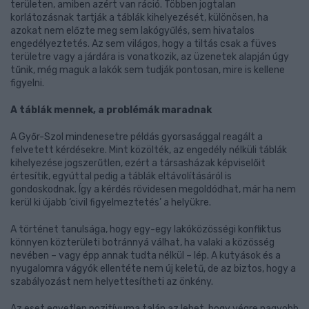
területen, amiben azért van ráció. Többen jogtalan
korlátozásnak tartják a táblák kihelyezését, különösen, ha
azokat nem előzte meg sem lakógyűlés, sem hivatalos
engedélyeztetés. Az sem világos, hogy a tiltás csak a füves
területre vagy a járdára is vonatkozik, az üzenetek alapján úgy
tűnik, még maguk a lakók sem tudják pontosan, mire is kellene
figyelni.
A táblák mennek, a problémák maradnak
A Győr-Szol mindenesetre példás gyorsasággal reagált a
felvetett kérdésekre. Mint közölték, az engedély nélküli táblák
kihelyezése jogszerűtlen, ezért a társasházak képviselőit
értesítik, egyúttal pedig a táblák eltávolításáról is
gondoskodnak. Így a kérdés rövidesen megoldódhat, már ha nem
kerül ki újabb ‘civil figyelmeztetés’ a helyükre.
A történet tanulsága, hogy egy-egy lakóközösségi konfliktus
könnyen közterületi botránnyá válhat, ha valaki a közösség
nevében – vagy épp annak tudta nélkül – lép. A kutyások és a
nyugalomra vágyók ellentéte nem új keletű, de az biztos, hogy a
szabályozást nem helyettesítheti az önkény.
Az eset egyetlen pozitívuma talán az lehet, hogy végre nagyobb