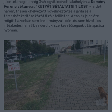
jelentek meg nemrég Győr egyik kedvelt lakóhelyén, a
Kemény
Ferenc sétány
on.
“KUTYÁT SÉTÁLTATNI TILOS!”
- hirdeti
három, frissen kihelyezett figyelmeztetés a járda és a
társasház kerítése közötti zöldfelületen. A táblák jelenléte
mögött azonban sem önkormányzati döntés, sem hivatalos
intézkedés nem áll, ez derült ki szerkesztőségünk utánajárása
nyomán.