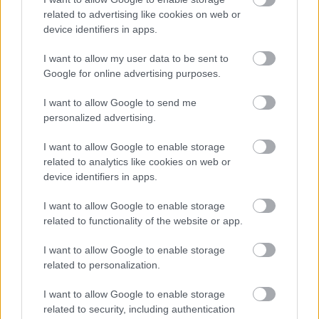
related to advertising like cookies on web or
ÖRÖMHÍR: TÍZ ÉVE NEM VOLT ILYEN ALACSONY AZ
device identifiers in apps.
INFLÁCIÓ MAGYARORSZÁGON
I want to allow my user data to be sent to
Júliusban mindössze 1,2 százalékkal emelkedtek éves
Google for online advertising purposes.
összevetésben a fogyasztói árak, miközben az élelmiszerek ára
már csökkent.
I want to allow Google to send me
Szólj hozzá!
personalized advertising.
I want to allow Google to enable storage
related to analytics like cookies on web or
device identifiers in apps.
I want to allow Google to enable storage
related to functionality of the website or app.
I want to allow Google to enable storage
related to personalization.
I want to allow Google to enable storage
related to security, including authentication