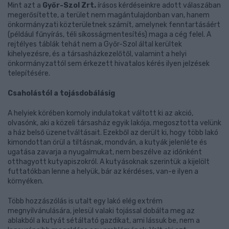
Mint azt a
Győr-Szol Zrt.
írásos kérdéseinkre adott válaszában
megerősítette, a terület nem magántulajdonban van, hanem
önkormányzati közterületnek számít, amelynek fenntartásáért
(például fűnyírás, téli síkosságmentesítés) maga a cég felel. A
rejtélyes táblák tehát nem a Győr-Szol által kerültek
kihelyezésre, és a társasházkezelőtől, valamint a helyi
önkormányzattól sem érkezett hivatalos kérés ilyen jelzések
telepítésére.
Csaholástól a tojásdobálásig
A helyiek körében komoly indulatokat váltott ki az akció,
olvasónk, aki a közeli társasház egyik lakója, megosztotta velünk
a ház belső üzenetváltásait. Ezekből az derült ki, hogy több lakó
kimondottan örül a tiltásnak, mondván, a kutyák jelenléte és
ugatása zavarja a nyugalmukat, nem beszélve az időnként
otthagyott kutyapiszokról. A kutyásoknak szerintük a kijelölt
futtatókban lenne a helyük, bár az kérdéses, van-e ilyen a
környéken.
Több hozzászólás is utalt egy lakó elég extrém
megnyilvánulására, jelesül valaki tojással dobálta meg az
ablakból a kutyát sétáltató gazdikat, ami lássuk be, nem a