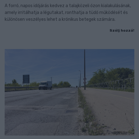
A forró, napos időjárás kedvez a talajközeli ózon kialakulásának,
amely irritálhatja a légutakat, ronthatja a tüdő működését és
különösen veszélyes lehet a krónikus betegek számára.
Szólj hozzá!