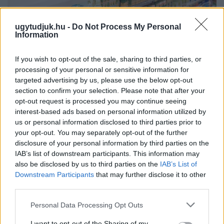
ugytudjuk.hu -
Do Not Process My Personal
Information
If you wish to opt-out of the sale, sharing to third parties, or
processing of your personal or sensitive information for
targeted advertising by us, please use the below opt-out
section to confirm your selection. Please note that after your
opt-out request is processed you may continue seeing
interest-based ads based on personal information utilized by
us or personal information disclosed to third parties prior to
your opt-out. You may separately opt-out of the further
ÖRÖMHÍR: TÍZ ÉVE NEM VOLT ILYEN ALACSONY AZ
disclosure of your personal information by third parties on the
INFLÁCIÓ MAGYARORSZÁGON
IAB’s list of downstream participants. This information may
also be disclosed by us to third parties on the
IAB’s List of
Júliusban mindössze 1,2 százalékkal emelkedtek éves
Downstream Participants
that may further disclose it to other
összevetésben a fogyasztói árak, miközben az élelmiszerek ára
third parties.
már csökkent.
Please note that this website/app uses one or more Google
Personal Data Processing Opt Outs
Szólj hozzá!
services and may gather and store information including but
not limited to your visit or usage behaviour. You may click to
I want to opt-out of the Sharing of my