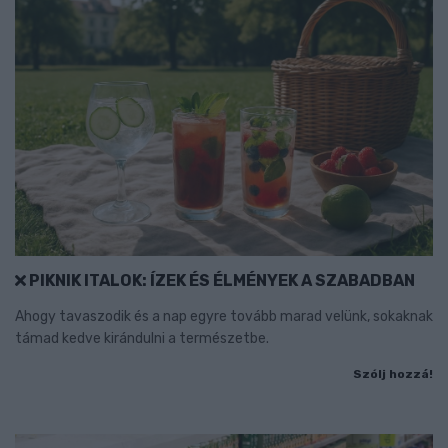
PIKNIK ITALOK: ÍZEK ÉS ÉLMÉNYEK A SZABADBAN
Ahogy tavaszodik és a nap egyre tovább marad velünk, sokaknak
támad kedve kirándulni a természetbe.
Szólj hozzá!