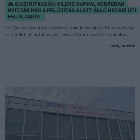
IGAZI RITKASÁG: KILENC NAPPAL KORÁBBAN
NYITJÁK MEG A FELÚJÍTÁS ALATT ÁLLÓ HECSEI ÚTI
FELÜLJÁRÓT
Hétfőn hajnali négy órától ismét minden közlekedő használhatja
az átkelőt, az autóbuszok is visszatérnek eredeti útvonalukra.
Szólj hozzá!