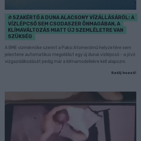
SZAKÉRTŐ A DUNA ALACSONY VÍZÁLLÁSÁRÓL: A
VÍZLÉPCSŐ SEM CSODASZER ÖNMAGÁBAN, A
KLÍMAVÁLTOZÁS MIATT ÚJ SZEMLÉLETRE VAN
SZÜKSÉG
A BME vízmérnöke szerint a Paksi Atomerőmű helyzetére sem
jelentene automatikus megoldást egy új dunai vízlépcső - a jövő
vízgazdálkodását pedig már a klímamodellekre kell alapozni.
Szólj hozzá!