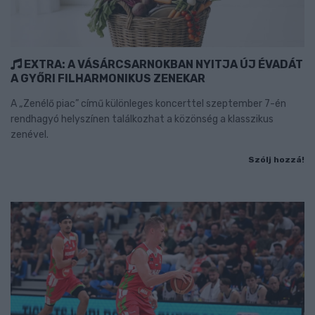
EXTRA: A VÁSÁRCSARNOKBAN NYITJA ÚJ ÉVADÁT
A GYŐRI FILHARMONIKUS ZENEKAR
A „Zenélő piac” című különleges koncerttel szeptember 7-én
rendhagyó helyszínen találkozhat a közönség a klasszikus
zenével.
Szólj hozzá!