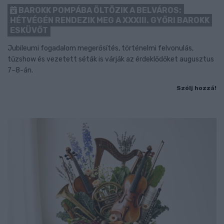
BAROKK POMPÁBA ÖLTÖZIK A BELVÁROS:
HÉTVÉGÉN RENDEZIK MEG A XXXIII. GYŐRI BAROKK
ESKÜVŐT
Jubileumi fogadalom megerősítés, történelmi felvonulás,
tűzshow és vezetett séták is várják az érdeklődőket augusztus
7–8-án.
Szólj hozzá!