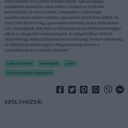
ereje teljében lévő játékosról beszélünk. Egészségügyi,
esetekben személyes okok miatt a múltban is történtek
lemondások, be nem hívások, amelyeket a szövetségi
kapitányokkal minden esetben egyeztetni lehetett és kellett. Ez
most nem történt meg, ugyanakkor kizárólag olyan játékosokra
van szükségünk, akik teljes erőbedobással és elkötelezettséggel
állnak a válogatott rendelkezésére. A válogatottban történő
részvétel egy fiatal játékosnak nem szívesség, hanem kötelesség
és felelősség kellene legyen Magyarország címere, a
csapattársak és a hazánk irányába."
Lukács Norbert
kosárlabda
sport
férfi kosárlabda-válogatott
SZÓLJ HOZZÁ!