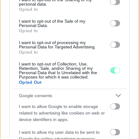
personal data.
grant or deny consent to Google and its third-party tags to
Opted In
use your data for below specified purposes in below Google
consent section.
I want to opt-out of the Sale of my
Personal Data.
Opted In
I want to opt-out of processing my
Personal Data for Targeted Advertising.
Opted In
I want to opt-out of Collection, Use,
Retention, Sale, and/or Sharing of my
Personal Data that Is Unrelated with the
Purposes for which it was collected.
Opted Out
Google consents
A BAROKK ÖSSZES ÁRNYALATA ÉS MÉG EGY SOR
I want to allow Google to enable storage
KIVÁLÓ PROGRAM VÁR MINDENKIT EZEN A HÉTVÉGÉN
related to advertising like cookies on web or
GYŐRBEN
device identifiers in apps.
Középpontban a hagyományőrzés, de lesz Pogány Induló és
Majka koncert, jóga szeánsz, “borhajózás” és egy csomó minden
I want to allow my user data to be sent to
más.
Google for online advertising purposes.