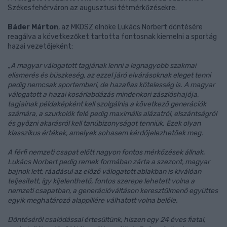
Székesfehérváron az augusztusi tétmérkőzésekre.
Báder Márton
, az MKOSZ elnöke Lukács Norbert döntésére
reagálva a következőket tartotta fontosnak kiemelni a sportág
hazai vezetőjeként:
„A magyar válogatott tagjának lenni a legnagyobb szakmai
elismerés és büszkeség, az ezzel járó elvárásoknak eleget tenni
pedig nemcsak sportemberi, de hazafias kötelesség is. A magyar
válogatott a hazai kosárlabdázás mindenkori zászlóshajója,
tagjainak példaképként kell szolgálnia a következő generációk
számára, a szurkolók felé pedig maximális alázatról, elszántságról
és győzni akarásról kell tanúbizonyságot tenniük. Ezek olyan
klasszikus értékek, amelyek sohasem kérdőjelezhetőek meg.
A férfi nemzeti csapat előtt nagyon fontos mérkőzések állnak,
Lukács Norbert pedig remek formában zárta a szezont, magyar
bajnok lett, ráadásul az előző válogatott ablakban is kiválóan
teljesített, így kijelenthető, fontos szerepe lehetett volna a
nemzeti csapatban, a generációváltáson keresztülmenő együttes
egyik meghatározó alappillére válhatott volna belőle.
Döntéséről csalódással értesültünk, hiszen egy 24 éves fiatal,