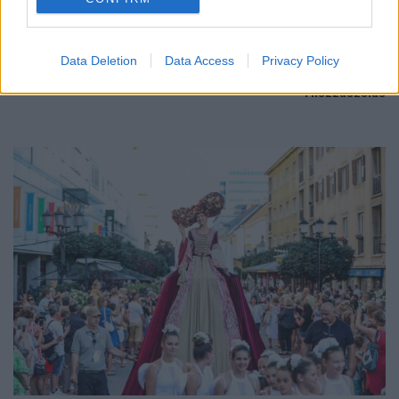
Az energiaellátás tehermentesítése érdekében másfél órával
előrébb hozták a Brest Bretagne Handball elleni találkozó
Data Deletion
Data Access
Privacy Policy
kezdését.
1 hozzászólás