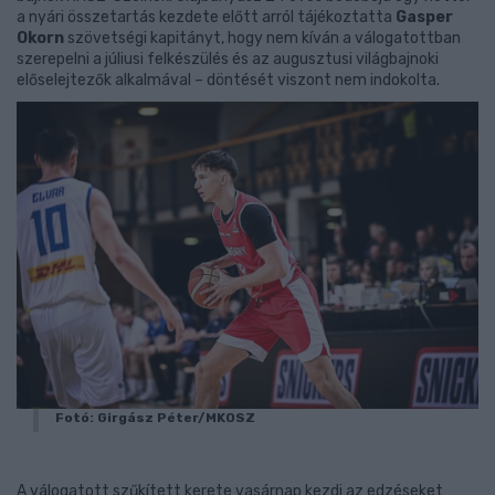
a nyári összetartás kezdete előtt arról tájékoztatta
Gasper
Okorn
szövetségi kapitányt, hogy nem kíván a válogatottban
szerepelni a júliusi felkészülés és az augusztusi világbajnoki
előselejtezők alkalmával – döntését viszont nem indokolta.
Fotó: Girgász Péter/MKOSZ
A válogatott szűkített kerete vasárnap kezdi az edzéseket