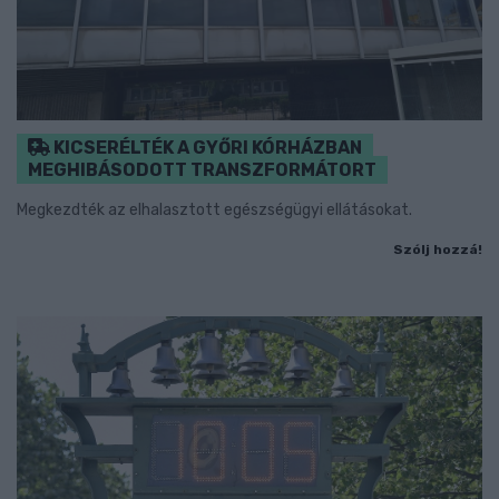
KICSERÉLTÉK A GYŐRI KÓRHÁZBAN
MEGHIBÁSODOTT TRANSZFORMÁTORT
Megkezdték az elhalasztott egészségügyi ellátásokat.
Szólj hozzá!