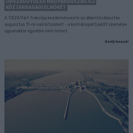
ORSZÁGGYŰLÉS MAGYARORSZÁG ÚJ
KÖZTÁRSASÁGI ELNÖKÉT
A TISZA Párt frakciója kezdeményezte az államfőválasztás
augusztus 11-re való kitűzését - a kormánypárti jelölt személye
ugyanakkor egyelőre nem ismert.
Szólj hozzá!