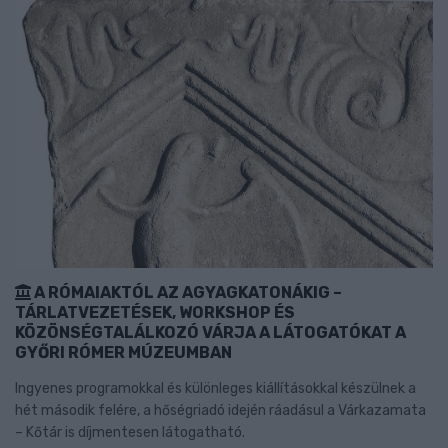
A RÓMAIAKTÓL AZ AGYAGKATONÁKIG –
TÁRLATVEZETÉSEK, WORKSHOP ÉS
KÖZÖNSÉGTALÁLKOZÓ VÁRJA A LÁTOGATÓKAT A
GYŐRI RÓMER MÚZEUMBAN
Ingyenes programokkal és különleges kiállításokkal készülnek a
hét második felére, a hőségriadó idején ráadásul a Várkazamata
– Kőtár is díjmentesen látogatható.