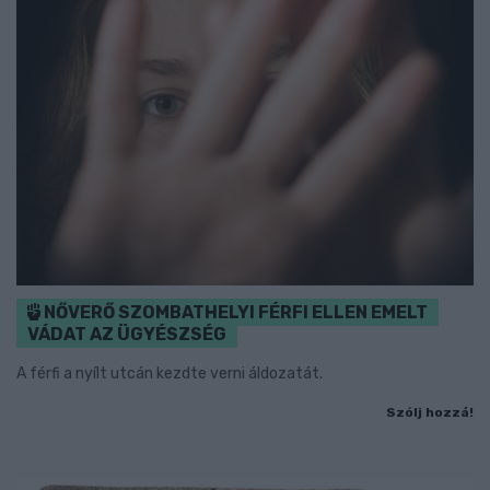
NŐVERŐ SZOMBATHELYI FÉRFI ELLEN EMELT
VÁDAT AZ ÜGYÉSZSÉG
A férfi a nyílt utcán kezdte verni áldozatát.
Szólj hozzá!