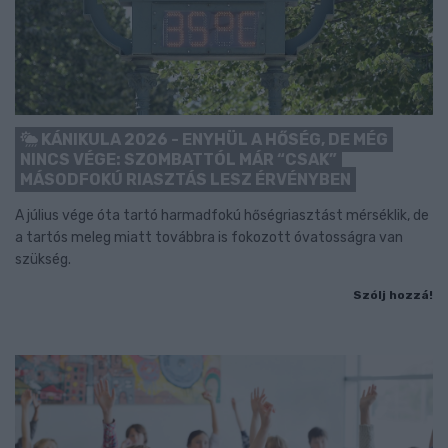
KÁNIKULA 2026 - ENYHÜL A HŐSÉG, DE MÉG
NINCS VÉGE: SZOMBATTÓL MÁR “CSAK”
MÁSODFOKÚ RIASZTÁS LESZ ÉRVÉNYBEN
A július vége óta tartó harmadfokú hőségriasztást mérséklik, de
a tartós meleg miatt továbbra is fokozott óvatosságra van
szükség.
Szólj hozzá!