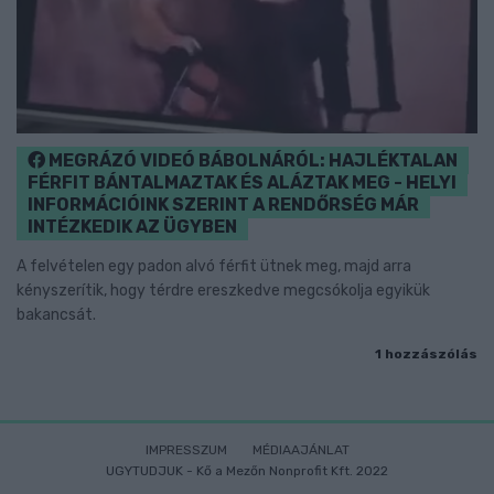
MEGRÁZÓ VIDEÓ BÁBOLNÁRÓL: HAJLÉKTALAN
FÉRFIT BÁNTALMAZTAK ÉS ALÁZTAK MEG - HELYI
INFORMÁCIÓINK SZERINT A RENDŐRSÉG MÁR
INTÉZKEDIK AZ ÜGYBEN
A felvételen egy padon alvó férfit ütnek meg, majd arra
kényszerítik, hogy térdre ereszkedve megcsókolja egyikük
bakancsát.
1 hozzászólás
IMPRESSZUM
MÉDIAAJÁNLAT
UGYTUDJUK - Kő a Mezőn Nonprofit Kft. 2022