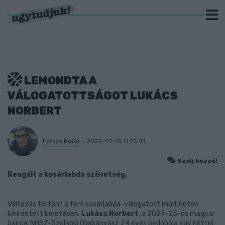
LEMONDTA A
VÁLOGATOTTSÁGOT LUKÁCS
NORBERT
Farkas Bazsi
2025-07-15 11:23:41
Szólj hozzá!
Reagált a kosárlabda szövetség.
Változás történt a férfi kosárlabda-válogatott múlt héten
kihirdetett keretében.
Lukács Norbert
, a 2024-25-ös magyar
bajnok NHSZ-Szolnoki Olajbányász 24 éves bedobója egy héttel