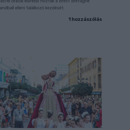
ásfél órával előrébb hozták a Brest Bretagne
andball elleni találkozó kezdését.
1 hozzászólás