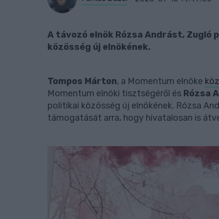
A távozó elnök Rózsa Andrást, Zugló p
közösség új elnökének.
Tompos Márton
, a Momentum elnöke
köz
Momentum elnöki tisztségéről és
Rózsa 
politikai közösség új elnökének. Rózsa Andr
támogatását arra, hogy hivatalosan is át