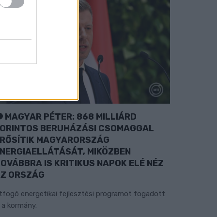
MAGYAR PÉTER: 868 MILLIÁRD
ORINTOS BERUHÁZÁSI CSOMAGGAL
RŐSÍTIK MAGYARORSZÁG
NERGIAELLÁTÁSÁT, MIKÖZBEN
OVÁBBRA IS KRITIKUS NAPOK ELÉ NÉZ
Z ORSZÁG
tfogó energetikai fejlesztési programot fogadott
l a kormány.