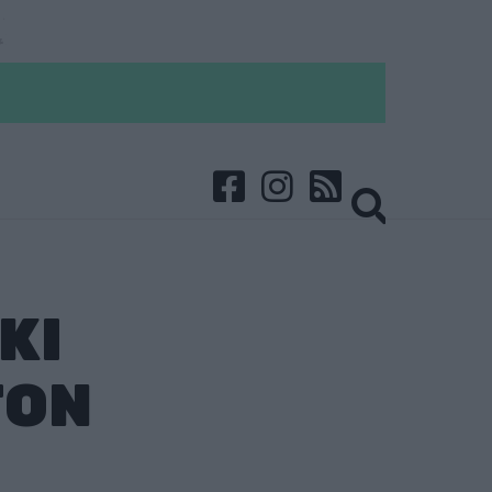
KI
TON