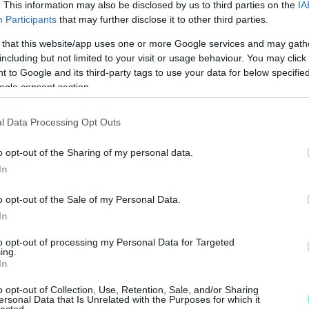
. This information may also be disclosed by us to third parties on the
IA
günk döntése mellett, hiszen ez ugyanaz, amit én
Participants
that may further disclose it to other third parties.
ciónkat, hátrébb kell lépni, hogy a végső cél, egy
 that this website/app uses one or more Google services and may gath
ximálisan hiszek, de a kormányváltó kampányban
including but not limited to your visit or usage behaviour. You may click 
ényelnie"
– áll a bejegyzésben.
 to Google and its third-party tags to use your data for below specifi
ogle consent section.
r vezetőként, aki jól lát a pályán és megvan benne
l Data Processing Opt Outs
N
t jól mutatja, hogy van olyan ember, akit
F
 Tompos.
o opt-out of the Sharing of my personal data.
In
A
legtöbbet tud tenni a rendszerváltásért: az
s
z, a - főleg EU-n kívüli - külügyi témákhoz, és
o opt-out of the Sale of my Personal Data.
a
ggyűlési képviselője és frakcióvezető-helyettese
In
to opt-out of processing my Personal Data for Targeted
ing.
In
o opt-out of Collection, Use, Retention, Sale, and/or Sharing
ersonal Data that Is Unrelated with the Purposes for which it
lected.