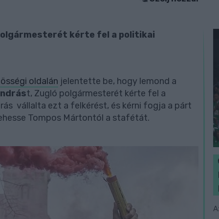
olgármesterét kérte fel a politikai
össégi oldalán
jelentette be, hogy lemond a
András
t, Zugló polgármesterét kérte fel a
ás vállalta ezt a felkérést, és kérni fogja a párt
vehesse Tompos Mártontól a stafétát.
A