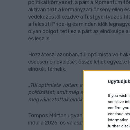
politikai környezet, a párt a Momentum t
aktívan tett a kormányzati önkény ellen és
védekezéstől kezdve a füstgyertyázós tilt
a felcsúti Pride-ig és minden idők legnag
olyan dolgot tett ez a párt az elnöksége 
és lesz is.
Hozzáteszi azonban, túl optimista volt ak
csecsemő nevelését össze lehet egyeztetn
elnökét terhelik.
ugytudjuk
„Túl optimista voltam akkor is, amikor azt 
politizálást, amit még elnökségem előtt vit
If you wish 
megválasztottak elnöknek -, utána is fol
sensitive in
confirm you
continue se
Tompos Márton ugyanakkor hangsúlyozza
information 
indul a 2026-os választáson.
further disc