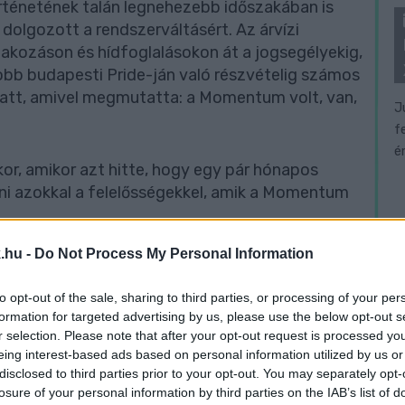
örténetének talán legnehezebb időszakában is
 dolgozott a rendszerváltásért. Az árvízi
akozáson és hídfoglalásokon át a jogsegélyekig,
yobb budapesti Pride-ján való részvételig számos
alatt, amivel megmutatta: a Momentum volt, van,
J
f
é
kor, amikor azt hitte, hogy egy pár hónapos
i azokkal a felelősségekkel, amik a Momentum
.hu -
Do Not Process My Personal Information
hittem, hogy azt a tényfeltáró és országjáró
tem - és, mások mellett, ami miatt
to opt-out of the sale, sharing to third parties, or processing of your per
ytatni tudom. Nem tudtam"
– írja.
formation for targeted advertising by us, please use the below opt-out s
r selection. Please note that after your opt-out request is processed y
eing interest-based ads based on personal information utilized by us or
, nem azért mond le, mert a Momentum nem
disclosed to third parties prior to your opt-out. You may separately opt-
losure of your personal information by third parties on the IAB’s list of