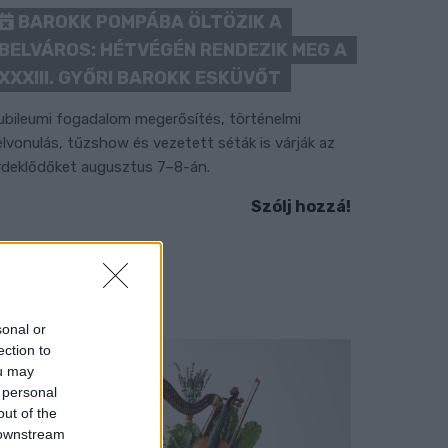
BAROKK POMPÁBA ÖLTÖZIK A
BELVÁROS: HÉTVÉGÉN RENDEZIK MEG A
XXXIII. GYŐRI BAROKK ESKÜVŐT
ubileumi fogadalom megerősítés, történelmi
elvonulás, tűzshow és vezetett séták is várják az
rdeklődőket augusztus 7–8-án.
Szólj hozzá!
sonal or
ection to
ou may
 personal
out of the
 downstream