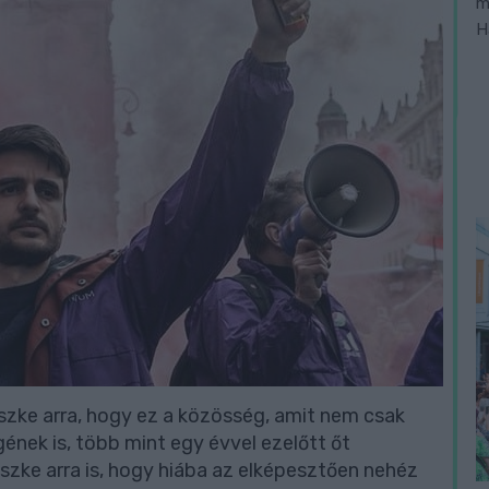
m
H
ke arra, hogy ez a közösség, amit nem csak
gének is, több mint egy évvel ezelőtt őt
zke arra is, hogy hiába az elképesztően nehéz