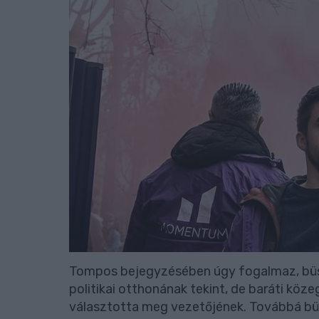
Tompos bejegyzésében úgy fogalmaz, büsz
politikai otthonának tekint, de baráti köze
választotta meg vezetőjének. Továbbá büs