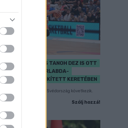
PERL, VÁRADI ÉS TANOH DEZ IS OTT
VAN A FÉRFI KOSÁRLABDA-
VÁLOGATOTT SZŰKÍTETT KERETÉBEN
sztország, Szlovénia és Svédország következik.
Szólj hozzá!