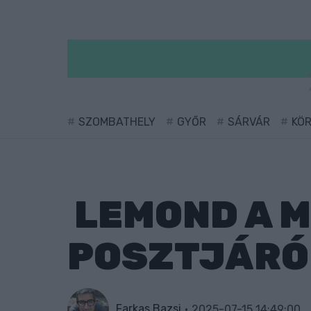
SZOMBATHELY
GYŐR
SÁRVÁR
KÖ
LEMOND A 
POSZTJÁRÓ
Farkas Bazsi
2025-07-15 14:49:00