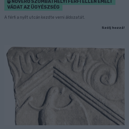
NŐVERŐ SZOMBATHELYI FÉRFI ELLEN EMELT
VÁDAT AZ ÜGYÉSZSÉG
A férfi a nyílt utcán kezdte verni áldozatát.
Szólj hozzá!