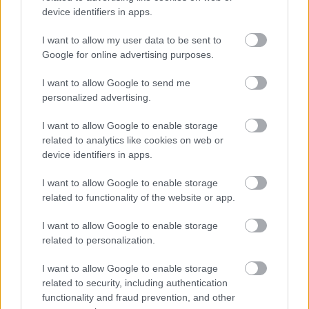
device identifiers in apps.
I want to allow my user data to be sent to
Google for online advertising purposes.
ENERGIATAKARÉKOSSÁG: KORÁBBAN KEZDŐDIK
I want to allow Google to send me
A GYŐRI AUDI ETO KC PÉNTEKI FELKÉSZÜLÉSI
personalized advertising.
MÉRKŐZÉSE
I want to allow Google to enable storage
Az energiaellátás tehermentesítése érdekében másfél órával
related to analytics like cookies on web or
előrébb hozták a Brest Bretagne Handball elleni találkozó
device identifiers in apps.
kezdését.
I want to allow Google to enable storage
1 hozzászólás
related to functionality of the website or app.
I want to allow Google to enable storage
related to personalization.
I want to allow Google to enable storage
related to security, including authentication
functionality and fraud prevention, and other