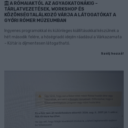
A RÓMAIAKTÓL AZ AGYAGKATONÁKIG –
TÁRLATVEZETÉSEK, WORKSHOP ÉS
KÖZÖNSÉGTALÁLKOZÓ VÁRJA A LÁTOGATÓKAT A
GYŐRI RÓMER MÚZEUMBAN
Ingyenes programokkal és különleges kiállításokkal készülnek a
hét második felére, a hőségriadó idején ráadásul a Várkazamata
– Kőtár is díjmentesen látogatható.
Szólj hozzá!