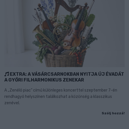
EXTRA: A VÁSÁRCSARNOKBAN NYITJA ÚJ ÉVADÁT
A GYŐRI FILHARMONIKUS ZENEKAR
A „Zenélő piac” című különleges koncerttel szeptember 7-én
rendhagyó helyszínen találkozhat a közönség a klasszikus
zenével.
Szólj hozzá!