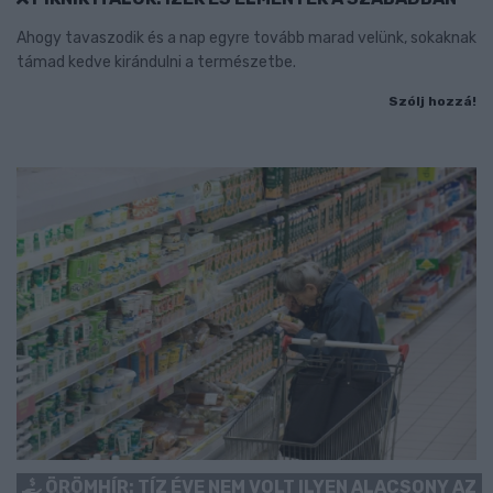
Ahogy tavaszodik és a nap egyre tovább marad velünk, sokaknak
támad kedve kirándulni a természetbe.
Szólj hozzá!
ÖRÖMHÍR: TÍZ ÉVE NEM VOLT ILYEN ALACSONY AZ