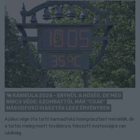
KÁNIKULA 2026 - ENYHÜL A HŐSÉG, DE MÉG
NINCS VÉGE: SZOMBATTÓL MÁR “CSAK”
MÁSODFOKÚ RIASZTÁS LESZ ÉRVÉNYBEN
A július vége óta tartó harmadfokú hőségriasztást mérséklik, de
a tartós meleg miatt továbbra is fokozott óvatosságra van
szükség.