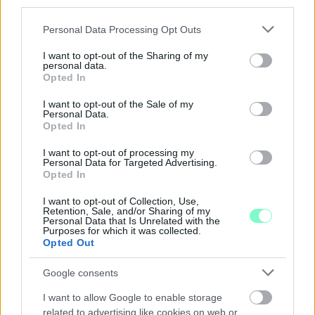
third parties.
Please note that this website/app uses one or more Google
Personal Data Processing Opt Outs
A BAROKK ÖSSZES ÁRNYALATA ÉS MÉG EGY SOR
services and may gather and store information including but
KIVÁLÓ PROGRAM VÁR MINDENKIT EZEN A HÉTVÉGÉN
not limited to your visit or usage behaviour. You may click to
I want to opt-out of the Sharing of my
GYŐRBEN
personal data.
grant or deny consent to Google and its third-party tags to
Opted In
use your data for below specified purposes in below Google
Középpontban a hagyományőrzés, de lesz Pogány Induló és
consent section.
Majka koncert, jóga szeánsz, “borhajózás” és egy csomó minden
I want to opt-out of the Sale of my
Personal Data.
más.
Opted In
Szólj hozzá!
I want to opt-out of processing my
Personal Data for Targeted Advertising.
Opted In
I want to opt-out of Collection, Use,
Retention, Sale, and/or Sharing of my
Personal Data that Is Unrelated with the
Purposes for which it was collected.
Opted Out
Google consents
I want to allow Google to enable storage
related to advertising like cookies on web or