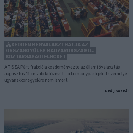
KEDDEN MEGVÁLASZTHATJA AZ
ORSZÁGGYŰLÉS MAGYARORSZÁG ÚJ
KÖZTÁRSASÁGI ELNÖKÉT
A TISZA Párt frakciója kezdeményezte az államfőválasztás
augusztus 11-re való kitűzését - a kormánypárti jelölt személye
ugyanakkor egyelőre nem ismert.
Szólj hozzá!