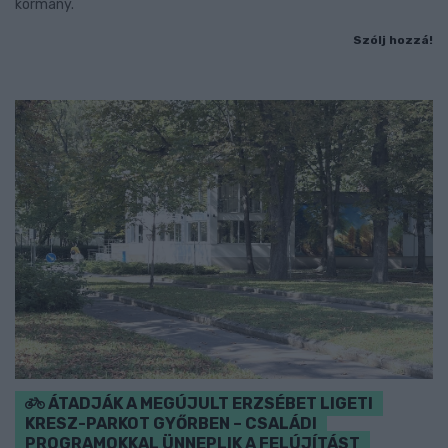
kormány.
Szólj hozzá!
ÁTADJÁK A MEGÚJULT ERZSÉBET LIGETI
KRESZ-PARKOT GYŐRBEN – CSALÁDI
PROGRAMOKKAL ÜNNEPLIK A FELÚJÍTÁST