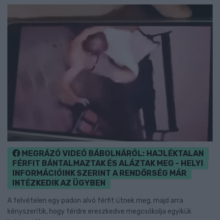
MEGRÁZÓ VIDEÓ BÁBOLNÁRÓL: HAJLÉKTALAN
FÉRFIT BÁNTALMAZTAK ÉS ALÁZTAK MEG - HELYI
INFORMÁCIÓINK SZERINT A RENDŐRSÉG MÁR
INTÉZKEDIK AZ ÜGYBEN
A felvételen egy padon alvó férfit ütnek meg, majd arra
kényszerítik, hogy térdre ereszkedve megcsókolja egyikük