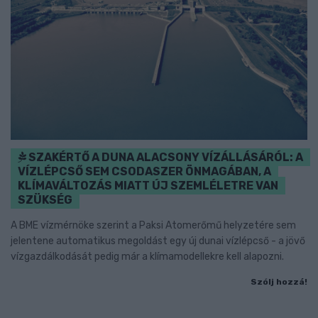
SZAKÉRTŐ A DUNA ALACSONY VÍZÁLLÁSÁRÓL: A
VÍZLÉPCSŐ SEM CSODASZER ÖNMAGÁBAN, A
KLÍMAVÁLTOZÁS MIATT ÚJ SZEMLÉLETRE VAN
SZÜKSÉG
A BME vízmérnöke szerint a Paksi Atomerőmű helyzetére sem
jelentene automatikus megoldást egy új dunai vízlépcső - a jövő
vízgazdálkodását pedig már a klímamodellekre kell alapozni.
Szólj hozzá!