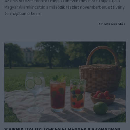
Az első 50 ezer forintot még a tanévkezdés előtt folyósítja a
Magyar Államkincstár, a második részlet novemberben, utalvány
formájában érkezik.
1 hozzászólás
PIKNIK ITALOK: ÍZEK ÉS ÉLMÉNYEK A SZABADBAN