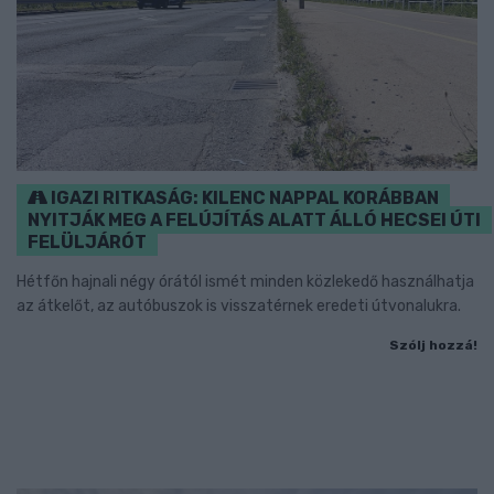
IGAZI RITKASÁG: KILENC NAPPAL KORÁBBAN
NYITJÁK MEG A FELÚJÍTÁS ALATT ÁLLÓ HECSEI ÚTI
FELÜLJÁRÓT
Hétfőn hajnali négy órától ismét minden közlekedő használhatja
az átkelőt, az autóbuszok is visszatérnek eredeti útvonalukra.
Szólj hozzá!