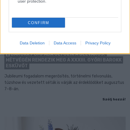
user protection.
CONFIRM
Data Deletion
Data Access
Privacy Policy
BAROKK POMPÁBA ÖLTÖZIK A BELVÁROS:
HÉTVÉGÉN RENDEZIK MEG A XXXIII. GYŐRI BAROKK
ESKÜVŐT
Jubileumi fogadalom megerősítés, történelmi felvonulás,
tűzshow és vezetett séták is várják az érdeklődőket augusztus
7–8-án.
Szólj hozzá!