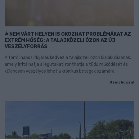
NEM VÁRT HELYEN IS OKOZHAT PROBLÉMÁKAT AZ
EXTRÉM HŐSÉG: A TALAJKÖZELI ÓZON AZ ÚJ
VESZÉLYFORRÁS
A forró, napos időjárás kedvez a talajközeli ózon kialakulásának,
amely irritálhatja a légutakat, ronthatja a tüdő működését és
különösen veszélyes lehet a krónikus betegek számára.
Szólj hozzá!