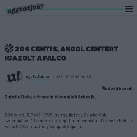
204 CENTIS, ANGOL CENTERT
IGAZOLT A FALCO
ugytudjuk.hu
2025-07-15 15:00:35
Szólj hozzá!
Jubrile Belo, a francia élvonalból érkezik.
206 centi, 109 kiló, 1998-ban született, és a korábbi
szezonjában 10.5 pontot átlagolt meccsenként. Ő Jubrile Belo, a
Falco KC Szombathely legújabb légiósa.