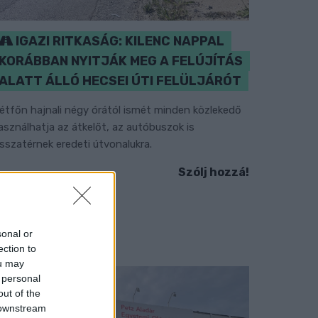
IGAZI RITKASÁG: KILENC NAPPAL
KORÁBBAN NYITJÁK MEG A FELÚJÍTÁS
ALATT ÁLLÓ HECSEI ÚTI FELÜLJÁRÓT
étfőn hajnali négy órától ismét minden közlekedő
asználhatja az átkelőt, az autóbuszok is
isszatérnek eredeti útvonalukra.
Szólj hozzá!
sonal or
ection to
ou may
 personal
out of the
 downstream