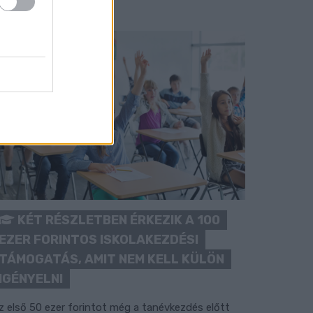
KÉT RÉSZLETBEN ÉRKEZIK A 100
EZER FORINTOS ISKOLAKEZDÉSI
TÁMOGATÁS, AMIT NEM KELL KÜLÖN
IGÉNYELNI
z első 50 ezer forintot még a tanévkezdés előtt