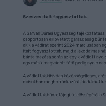
Szeszes italt fogyasztottak.
A Sárvári Járási Ügyészség tájékoztatása
csoportosan elkövetett garázdaság bűntet
akik a vádirat szerint 2024 márciusában e
italt fogyasztottak, majd a lakodalmas h
bántalmazása során az egyik vádlott nyolc
egy másik megvádolt férfi pedig nyolc na
A vádlottak kihívóan közösségellenes, erő
másokban megbotránkozást, riadalmat kel
A vádlottak büntetőjogi felelősségéről a S