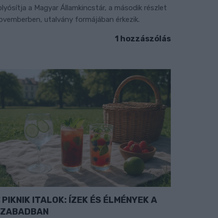
olyósítja a Magyar Államkincstár, a második részlet
ovemberben, utalvány formájában érkezik.
1 hozzászólás
PIKNIK ITALOK: ÍZEK ÉS ÉLMÉNYEK A
SZABADBAN