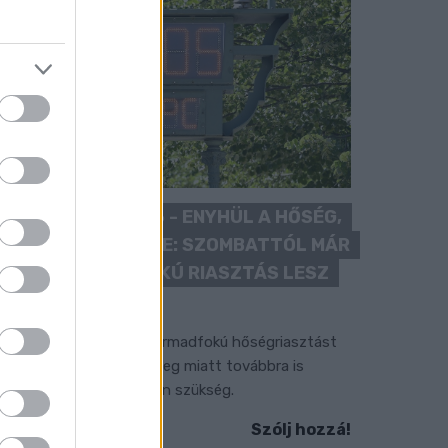
KÁNIKULA 2026 - ENYHÜL A HŐSÉG,
DE MÉG NINCS VÉGE: SZOMBATTÓL MÁR
“CSAK” MÁSODFOKÚ RIASZTÁS LESZ
ÉRVÉNYBEN
 július vége óta tartó harmadfokú hőségriasztást
érséklik, de a tartós meleg miatt továbbra is
okozott óvatosságra van szükség.
Szólj hozzá!