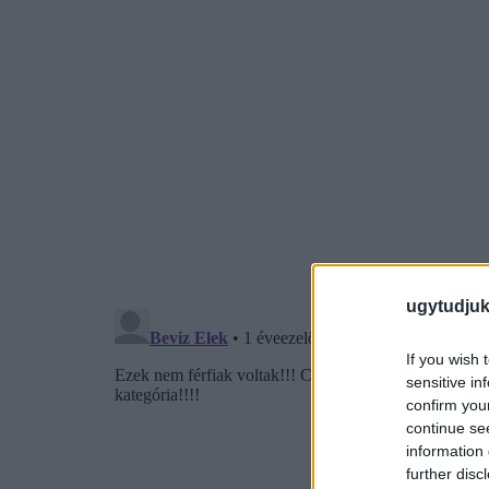
ugytudjuk
If you wish 
sensitive in
confirm you
continue se
information 
further disc