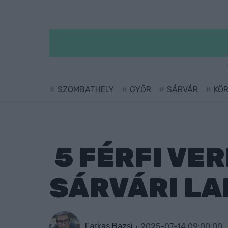
SZOMBATHELY
GYŐR
SÁRVÁR
KÖ
5 FÉRFI VE
SÁRVÁRI L
Farkas Bazsi
2025-07-14 09:00:00