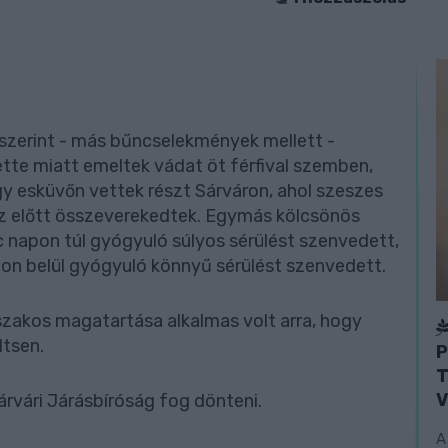
 szerint - más bűncselekmények mellett -
te miatt emeltek vádat öt férfival szemben,
gy esküvőn vettek részt Sárváron, ahol szeszes
áz előtt összeverekedtek. Egymás kölcsönös
 napon túl gyógyuló súlyos sérülést szenvedett,
pon belül gyógyuló könnyű sérülést szenvedett.
szakos magatartása alkalmas volt arra, hogy
tsen.
P
T
V
árvári Járásbíróság fog dönteni.
A