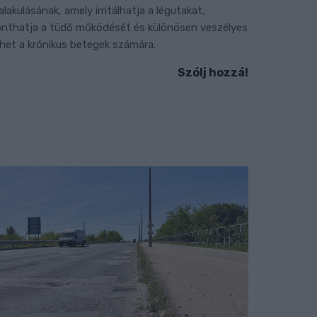
ialakulásának, amely irritálhatja a légutakat,
onthatja a tüdő működését és különösen veszélyes
ehet a krónikus betegek számára.
Szólj hozzá!