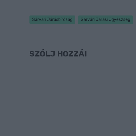
Sárvári Járásbíróság
Sárvári Járási Ügyészség
SZÓLJ HOZZÁ!