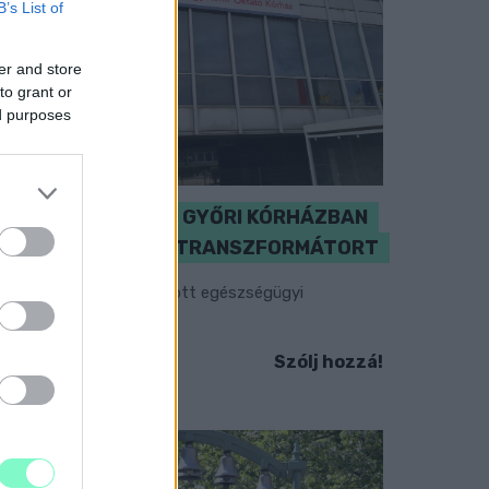
B’s List of
er and store
to grant or
ed purposes
KICSERÉLTÉK A GYŐRI KÓRHÁZBAN
MEGHIBÁSODOTT TRANSZFORMÁTORT
egkezdték az elhalasztott egészségügyi
llátásokat.
Szólj hozzá!