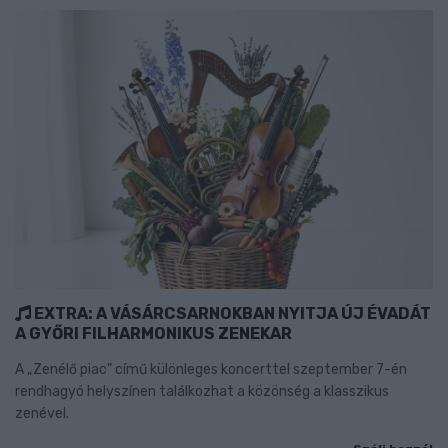
EXTRA: A VÁSÁRCSARNOKBAN NYITJA ÚJ ÉVADÁT
A GYŐRI FILHARMONIKUS ZENEKAR
A „Zenélő piac” című különleges koncerttel szeptember 7-én
rendhagyó helyszínen találkozhat a közönség a klasszikus
zenével.