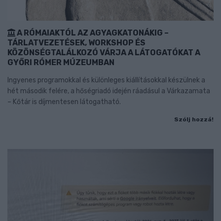
A RÓMAIAKTÓL AZ AGYAGKATONÁKIG –
TÁRLATVEZETÉSEK, WORKSHOP ÉS
KÖZÖNSÉGTALÁLKOZÓ VÁRJA A LÁTOGATÓKAT A
GYŐRI RÓMER MÚZEUMBAN
Ingyenes programokkal és különleges kiállításokkal készülnek a
hét második felére, a hőségriadó idején ráadásul a Várkazamata
– Kőtár is díjmentesen látogatható.
Szólj hozzá!