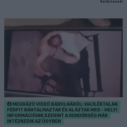
Szólj hozzá!
MEGRÁZÓ VIDEÓ BÁBOLNÁRÓL: HAJLÉKTALAN
FÉRFIT BÁNTALMAZTAK ÉS ALÁZTAK MEG - HELYI
INFORMÁCIÓINK SZERINT A RENDŐRSÉG MÁR
INTÉZKEDIK AZ ÜGYBEN