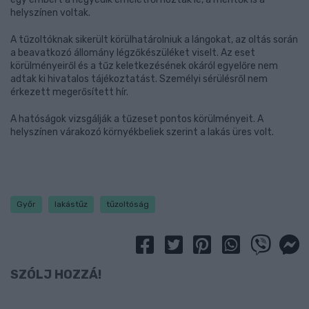
helyszínen voltak.
A tűzoltóknak sikerült körülhatárolniuk a lángokat, az oltás során
a beavatkozó állomány légzőkészüléket viselt. Az eset
körülményeiről és a tűz keletkezésének okáról egyelőre nem
adtak ki hivatalos tájékoztatást. Személyi sérülésről nem
érkezett megerősített hír.
A hatóságok vizsgálják a tűzeset pontos körülményeit. A
helyszínen várakozó környékbeliek szerint a lakás üres volt.
Győr
lakástűz
tűzoltóság
SZÓLJ HOZZÁ!