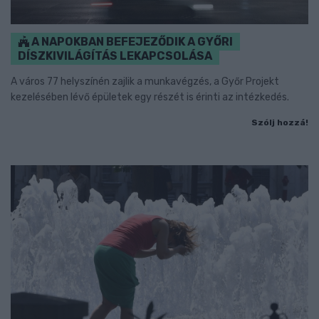
A NAPOKBAN BEFEJEZŐDIK A GYŐRI
DÍSZKIVILÁGÍTÁS LEKAPCSOLÁSA
A város 77 helyszínén zajlik a munkavégzés, a Győr Projekt
kezelésében lévő épületek egy részét is érinti az intézkedés.
Szólj hozzá!