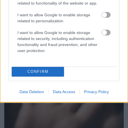
ÁTADJÁK A MEGÚJULT ERZSÉBET LIGETI
related to functionality of the website or app.
KRESZ-PARKOT GYŐRBEN – CSALÁDI
PROGRAMOKKAL ÜNNEPLIK A FELÚJÍTÁST
I want to allow Google to enable storage
related to personalization.
Ügyességi versenyek, KRESZ-kvíz, ingyenes kerékpár- és e-
rollerjelölés is várja a családokat augusztus 8-án.
I want to allow Google to enable storage
related to security, including authentication
Szólj hozzá!
functionality and fraud prevention, and other
user protection.
CONFIRM
Data Deletion
Data Access
Privacy Policy