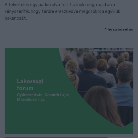
A felvételen egy padon alvó férfit ütnek meg, majd arra
kényszerítik, hogy térdre ereszkedve megcsókolja egyikük
bakancsát.
1 hozzászólás