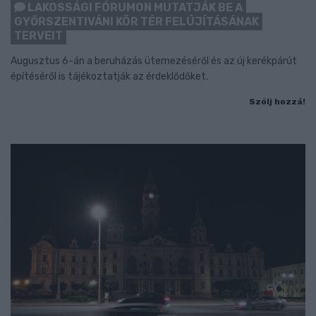
LAKOSSÁGI FÓRUMON MUTATJÁK BE A
GYŐRSZENTIVÁNI KÖR TÉR FELÚJÍTÁSÁNAK
TERVEIT
Augusztus 6-án a beruházás ütemezéséről és az új kerékpárút
építéséről is tájékoztatják az érdeklődőket.
Szólj hozzá!