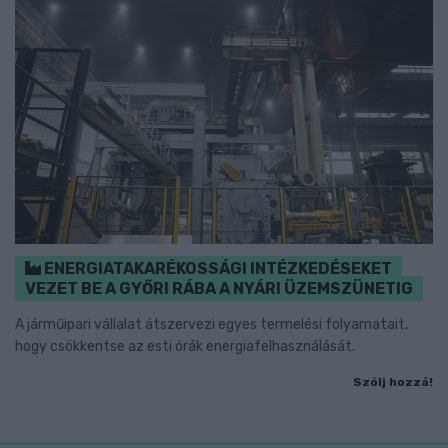
ENERGIATAKARÉKOSSÁGI INTÉZKEDÉSEKET
VEZET BE A GYŐRI RÁBA A NYÁRI ÜZEMSZÜNETIG
A járműipari vállalat átszervezi egyes termelési folyamatait,
hogy csökkentse az esti órák energiafelhasználását.
Szólj hozzá!