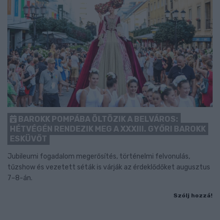
BAROKK POMPÁBA ÖLTÖZIK A BELVÁROS:
HÉTVÉGÉN RENDEZIK MEG A XXXIII. GYŐRI BAROKK
ESKÜVŐT
Jubileumi fogadalom megerősítés, történelmi felvonulás,
tűzshow és vezetett séták is várják az érdeklődőket augusztus
7–8-án.
Szólj hozzá!