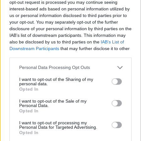
opt-out request is processed you may continue seeing
interest-based ads based on personal information utilized by
Szólj hozzá!
us or personal information disclosed to third parties prior to
your opt-out. You may separately opt-out of the further
disclosure of your personal information by third parties on the
IAB’s list of downstream participants. This information may
also be disclosed by us to third parties on the
IAB’s List of
Downstream Participants
that may further disclose it to other
third parties.
Please note that this website/app uses one or more Google
Personal Data Processing Opt Outs
services and may gather and store information including but
not limited to your visit or usage behaviour. You may click to
I want to opt-out of the Sharing of my
personal data.
grant or deny consent to Google and its third-party tags to
Opted In
use your data for below specified purposes in below Google
consent section.
I want to opt-out of the Sale of my
Personal Data.
Opted In
MAGYAR PÉTER: 868 MILLIÁRD FORINTOS
I want to opt-out of processing my
Personal Data for Targeted Advertising.
BERUHÁZÁSI CSOMAGGAL ERŐSÍTIK
Opted In
MAGYARORSZÁG ENERGIAELLÁTÁSÁT, MIKÖZBEN