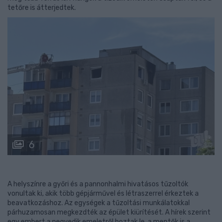
tetőre is átterjedtek.
6
A helyszínre a győri és a pannonhalmi hivatásos tűzoltók
vonultak ki, akik több gépjárművel és létraszerrel érkeztek a
beavatkozáshoz. Az egységek a tűzoltási munkálatokkal
párhuzamosan megkezdték az épület kiürítését. A hírek szerint
egy embert a negyedik emeletről hoztak le, a mentők is a