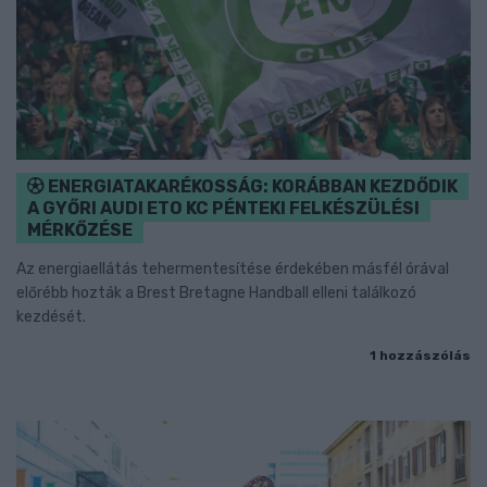
ENERGIATAKARÉKOSSÁG: KORÁBBAN KEZDŐDIK
A GYŐRI AUDI ETO KC PÉNTEKI FELKÉSZÜLÉSI
MÉRKŐZÉSE
Az energiaellátás tehermentesítése érdekében másfél órával
előrébb hozták a Brest Bretagne Handball elleni találkozó
kezdését.
1 hozzászólás