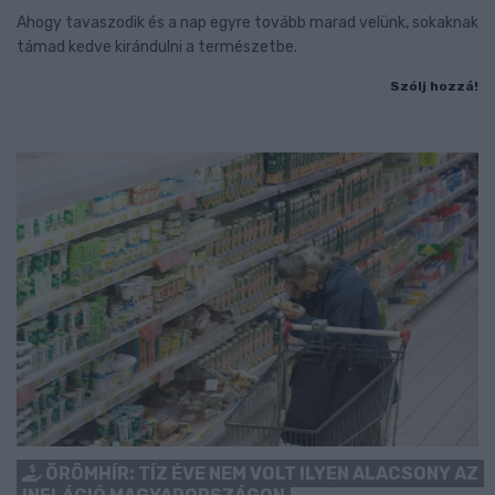
Ahogy tavaszodik és a nap egyre tovább marad velünk, sokaknak
támad kedve kirándulni a természetbe.
Szólj hozzá!
ÖRÖMHÍR: TÍZ ÉVE NEM VOLT ILYEN ALACSONY AZ