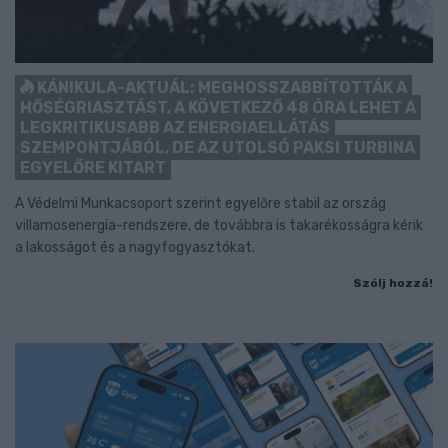
KÁNIKULA-AKTUÁL: MEGHOSSZABBÍTOTTÁK A
HŐSÉGRIASZTÁST, A KÖVETKEZŐ 48 ÓRA LEHET A
LEGKRITIKUSABB AZ ENERGIAELLÁTÁS
SZEMPONTJÁBÓL, DE AZ UTOLSÓ PAKSI TURBINA
EGYELŐRE KITART
A Védelmi Munkacsoport szerint egyelőre stabil az ország
villamosenergia-rendszere, de továbbra is takarékosságra kérik
a lakosságot és a nagyfogyasztókat.
Szólj hozzá!