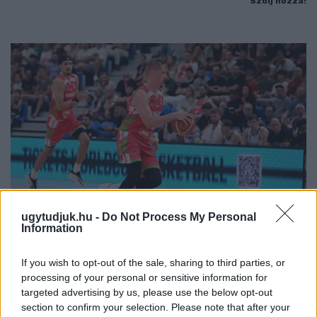
Szólj hozzá!
ugytudjuk.hu -
Do Not Process My Personal
Information
PERL, VÁRADI ÉS TANOH DEZ IS OTT VAN A FÉRFI
If you wish to opt-out of the sale, sharing to third parties, or
KOSÁRLABDA-VÁLOGATOTT SZŰKÍTETT
processing of your personal or sensitive information for
KERETÉBEN
targeted advertising by us, please use the below opt-out
section to confirm your selection. Please note that after your
Észtország, Szlovénia és Svédország következik.