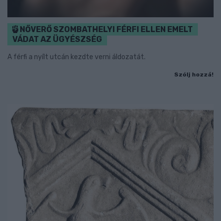
NŐVERŐ SZOMBATHELYI FÉRFI ELLEN EMELT
VÁDAT AZ ÜGYÉSZSÉG
A férfi a nyílt utcán kezdte verni áldozatát.
Szólj hozzá!