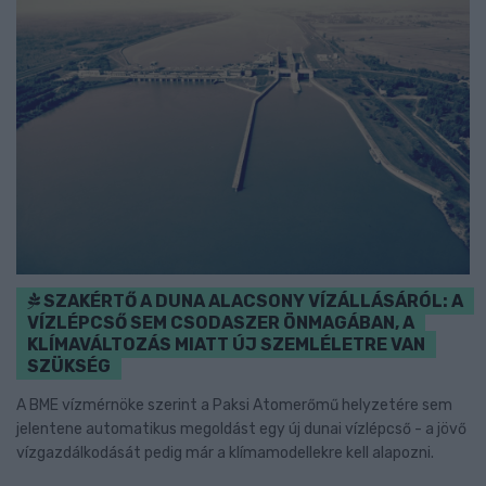
SZAKÉRTŐ A DUNA ALACSONY VÍZÁLLÁSÁRÓL: A
VÍZLÉPCSŐ SEM CSODASZER ÖNMAGÁBAN, A
KLÍMAVÁLTOZÁS MIATT ÚJ SZEMLÉLETRE VAN
SZÜKSÉG
A BME vízmérnöke szerint a Paksi Atomerőmű helyzetére sem
jelentene automatikus megoldást egy új dunai vízlépcső - a jövő
vízgazdálkodását pedig már a klímamodellekre kell alapozni.