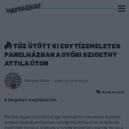
TŰZ ÜTÖTT KI EGY TÍZEMELETES
PANELHÁZBAN A GYŐRI SZIGETHY
ATTILA ÚTON
Dömötör Gábor
2025-07-11 10:00:23
Szólj hozzá!
A lángokat megfékezték.
Péntek reggel tűz ütött ki egy tízemeletes társasház legfelső
emeleti lakásában Győrben, a Szigethy Attila úton, erősítette
meg több forrás is. A lángok a tízedik emeleten csaptak fel, és a