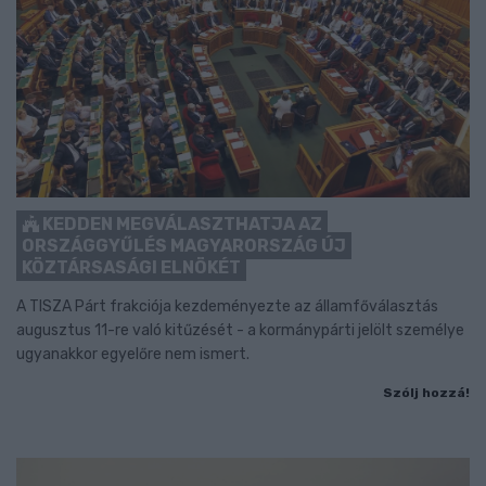
KEDDEN MEGVÁLASZTHATJA AZ
ORSZÁGGYŰLÉS MAGYARORSZÁG ÚJ
KÖZTÁRSASÁGI ELNÖKÉT
A TISZA Párt frakciója kezdeményezte az államfőválasztás
augusztus 11-re való kitűzését - a kormánypárti jelölt személye
ugyanakkor egyelőre nem ismert.
Szólj hozzá!