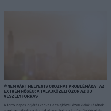
NEM VÁRT HELYEN IS OKOZHAT PROBLÉMÁKAT AZ
EXTRÉM HŐSÉG: A TALAJKÖZELI ÓZON AZ ÚJ
VESZÉLYFORRÁS
A forró, napos időjárás kedvez a talajközeli ózon kialakulásának,
amely irritálhatja a légutakat, ronthatja a tüdő működését és