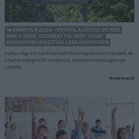
KÁNIKULA 2026 - ENYHÜL A HŐSÉG, DE MÉG
NINCS VÉGE: SZOMBATTÓL MÁR “CSAK”
MÁSODFOKÚ RIASZTÁS LESZ ÉRVÉNYBEN
A július vége óta tartó harmadfokú hőségriasztást mérséklik, de
a tartós meleg miatt továbbra is fokozott óvatosságra van
szükség.
Szólj hozzá!