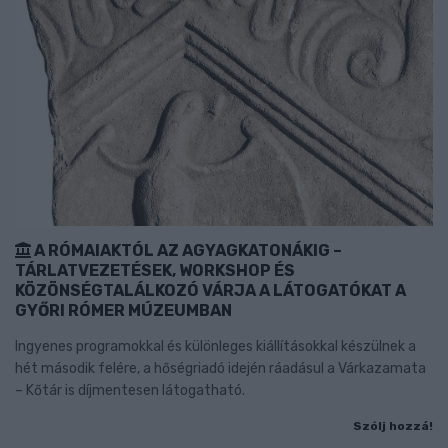
A RÓMAIAKTÓL AZ AGYAGKATONÁKIG –
TÁRLATVEZETÉSEK, WORKSHOP ÉS
KÖZÖNSÉGTALÁLKOZÓ VÁRJA A LÁTOGATÓKAT A
GYŐRI RÓMER MÚZEUMBAN
Ingyenes programokkal és különleges kiállításokkal készülnek a
hét második felére, a hőségriadó idején ráadásul a Várkazamata
– Kőtár is díjmentesen látogatható.
Szólj hozzá!