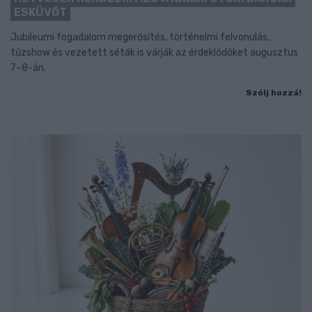
ESKÜVŐT
Jubileumi fogadalom megerősítés, történelmi felvonulás,
tűzshow és vezetett séták is várják az érdeklődőket augusztus
7–8-án.
Szólj hozzá!