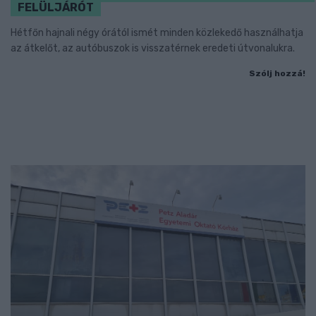
FELÜLJÁRÓT
Hétfőn hajnali négy órától ismét minden közlekedő használhatja
az átkelőt, az autóbuszok is visszatérnek eredeti útvonalukra.
Szólj hozzá!