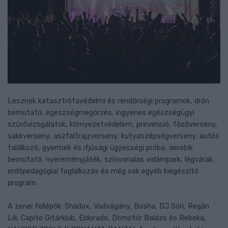
Lesznek katasztrófavédelmi és rendőrségi programok, drón
bemutató, egészségmegőrzés, ingyenes egészségügyi
szűrővizsgálatok, környezetvédelem, prevenció, főzőverseny,
sakkverseny, aszfaltrajzverseny, kutyaszépségverseny, autós
találkozó, gyermek és ifjúsági ügyességi próba, aerobik
bemutató, nyereményjáték, színvonalas vidámpark, légvárak,
erdőpedagógiai foglalkozás és még sok egyéb kiegészítő
program.
A zenei fellépők: Shadox, Vadvágány, Bosha, DJ Söri, Regán
Lili, Capito Gitárklub, Eldorado, Dömötör Balázs és Rebeka,