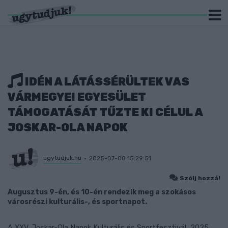
IDÉN A LÁTÁSSÉRÜLTEK VAS
VÁRMEGYEI EGYESÜLET
TÁMOGATÁSÁT TŰZTE KI CÉLUL A
JOSKAR-OLA NAPOK
ugytudjuk.hu
2025-07-08 15:29:51
Szólj hozzá!
Augusztus 9-én, és 10-én rendezik meg a szokásos
városrészi kulturális-, és sportnapot.
A XXV. Joskar-Ola Napok Kulturális és Sportfesztivál, 2025.