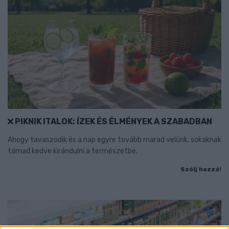
PIKNIK ITALOK: ÍZEK ÉS ÉLMÉNYEK A SZABADBAN
Ahogy tavaszodik és a nap egyre tovább marad velünk, sokaknak
támad kedve kirándulni a természetbe.
Szólj hozzá!