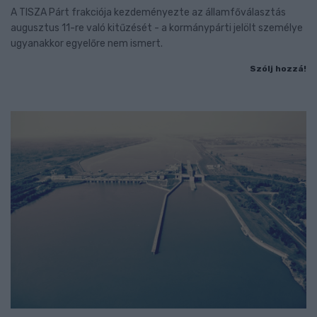
A TISZA Párt frakciója kezdeményezte az államfőválasztás
augusztus 11-re való kitűzését - a kormánypárti jelölt személye
ugyanakkor egyelőre nem ismert.
Szólj hozzá!