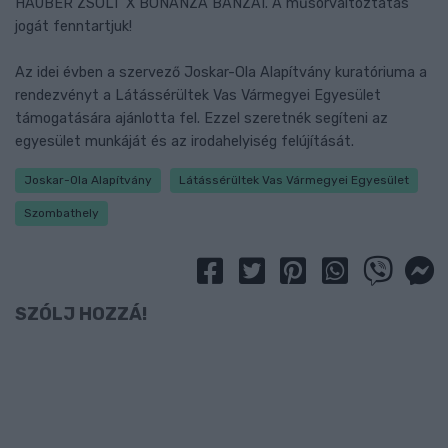
HAUBER ZSOLT X BONANZA BANZAI. A műsorváltoztatás
jogát fenntartjuk!
Az idei évben a szervező Joskar-Ola Alapítvány kuratóriuma a
rendezvényt a Látássérültek Vas Vármegyei Egyesület
támogatására ajánlotta fel. Ezzel szeretnék segíteni az
egyesület munkáját és az irodahelyiség felújítását.
Joskar-Ola Alapítvány
Látássérültek Vas Vármegyei Egyesület
Szombathely
SZÓLJ HOZZÁ!