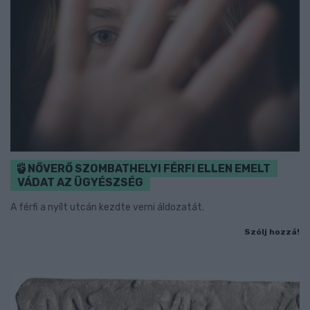
NŐVERŐ SZOMBATHELYI FÉRFI ELLEN EMELT
VÁDAT AZ ÜGYÉSZSÉG
A férfi a nyílt utcán kezdte verni áldozatát.
Szólj hozzá!