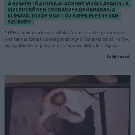
SZAKÉRTŐ A DUNA ALACSONY VÍZÁLLÁSÁRÓL: A
VÍZLÉPCSŐ SEM CSODASZER ÖNMAGÁBAN, A
KLÍMAVÁLTOZÁS MIATT ÚJ SZEMLÉLETRE VAN
SZÜKSÉG
A BME vízmérnöke szerint a Paksi Atomerőmű helyzetére sem
jelentene automatikus megoldást egy új dunai vízlépcső - a jövő
vízgazdálkodását pedig már a klímamodellekre kell alapozni.
Szólj hozzá!