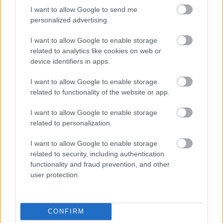
I want to allow Google to send me
personalized advertising.
I want to allow Google to enable storage
related to analytics like cookies on web or
device identifiers in apps.
I want to allow Google to enable storage
related to functionality of the website or app.
I want to allow Google to enable storage
related to personalization.
I want to allow Google to enable storage
related to security, including authentication
functionality and fraud prevention, and other
user protection.
ENERGIATAKARÉKOSSÁG: KORÁBBAN KEZDŐDIK
A GYŐRI AUDI ETO KC PÉNTEKI FELKÉSZÜLÉSI
MÉRKŐZÉSE
CONFIRM
Az energiaellátás tehermentesítése érdekében másfél órával