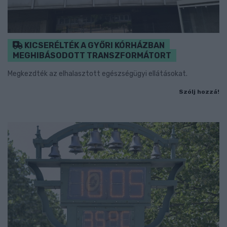
KICSERÉLTÉK A GYŐRI KÓRHÁZBAN
MEGHIBÁSODOTT TRANSZFORMÁTORT
Megkezdték az elhalasztott egészségügyi ellátásokat.
Szólj hozzá!