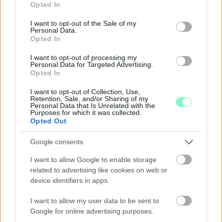
Opted In
use your data for below specified purposes in below Google
consent section.
I want to opt-out of the Sale of my
Personal Data.
Opted In
I want to opt-out of processing my
Personal Data for Targeted Advertising.
Opted In
I want to opt-out of Collection, Use,
Retention, Sale, and/or Sharing of my
Personal Data that Is Unrelated with the
Purposes for which it was collected.
Opted Out
A BAROKK ÖSSZES ÁRNYALATA ÉS MÉG EGY SOR
Google consents
KIVÁLÓ PROGRAM VÁR MINDENKIT EZEN A HÉTVÉGÉN
I want to allow Google to enable storage
GYŐRBEN
related to advertising like cookies on web or
Középpontban a hagyományőrzés, de lesz Pogány Induló és
device identifiers in apps.
Majka koncert, jóga szeánsz, “borhajózás” és egy csomó minden
más.
I want to allow my user data to be sent to
Google for online advertising purposes.
Szólj hozzá!