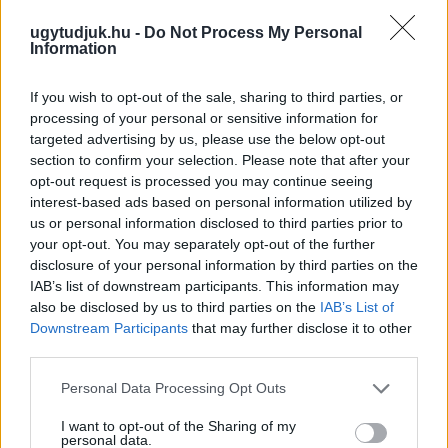
ugytudjuk.hu -
Do Not Process My Personal
Information
If you wish to opt-out of the sale, sharing to third parties, or
processing of your personal or sensitive information for
targeted advertising by us, please use the below opt-out
section to confirm your selection. Please note that after your
opt-out request is processed you may continue seeing
interest-based ads based on personal information utilized by
us or personal information disclosed to third parties prior to
ÖRÖMHÍR: TÍZ ÉVE NEM VOLT ILYEN ALACSONY AZ
your opt-out. You may separately opt-out of the further
INFLÁCIÓ MAGYARORSZÁGON
disclosure of your personal information by third parties on the
IAB’s list of downstream participants. This information may
Júliusban mindössze 1,2 százalékkal emelkedtek éves
also be disclosed by us to third parties on the
IAB’s List of
összevetésben a fogyasztói árak, miközben az élelmiszerek ára
Downstream Participants
that may further disclose it to other
már csökkent.
third parties.
Szólj hozzá!
Please note that this website/app uses one or more Google
Personal Data Processing Opt Outs
services and may gather and store information including but
not limited to your visit or usage behaviour. You may click to
I want to opt-out of the Sharing of my
personal data.
grant or deny consent to Google and its third-party tags to