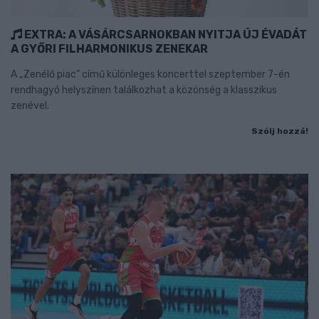
EXTRA: A VÁSÁRCSARNOKBAN NYITJA ÚJ ÉVADÁT
A GYŐRI FILHARMONIKUS ZENEKAR
A „Zenélő piac” című különleges koncerttel szeptember 7-én
rendhagyó helyszínen találkozhat a közönség a klasszikus
zenével.
Szólj hozzá!