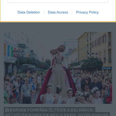
előrébb hozták a Brest Bretagne Handball elleni találkozó
kezdését.
Data Deletion
Data Access
Privacy Policy
1 hozzászólás
BAROKK POMPÁBA ÖLTÖZIK A BELVÁROS:
HÉTVÉGÉN RENDEZIK MEG A XXXIII. GYŐRI BAROKK