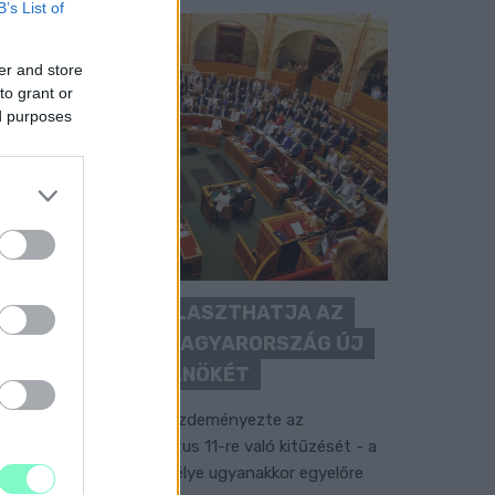
B’s List of
er and store
to grant or
ed purposes
KEDDEN MEGVÁLASZTHATJA AZ
ORSZÁGGYŰLÉS MAGYARORSZÁG ÚJ
KÖZTÁRSASÁGI ELNÖKÉT
 TISZA Párt frakciója kezdeményezte az
llamfőválasztás augusztus 11-re való kitűzését - a
ormánypárti jelölt személye ugyanakkor egyelőre