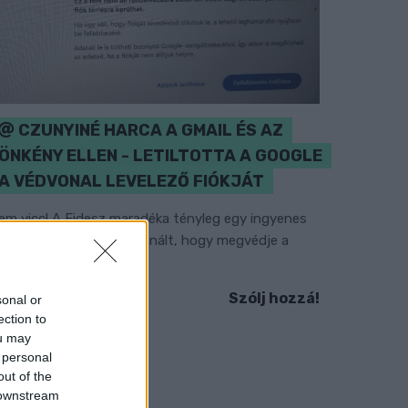
CZUNYINÉ HARCA A GMAIL ÉS AZ
ÖNKÉNY ELLEN - LETILTOTTA A GOOGLE
A VÉDVONAL LEVELEZŐ FIÓKJÁT
em vicc! A Fidesz maradéka tényleg egy ingyenes
-mail szolgáltatást használt, hogy megvédje a
idesz maradékát.
Szólj hozzá!
sonal or
ection to
ou may
 personal
out of the
 downstream