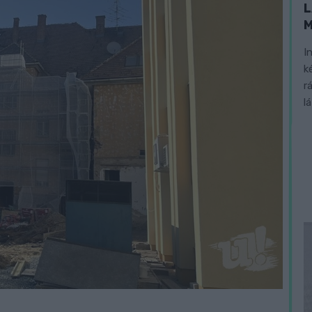
L
I
k
r
l