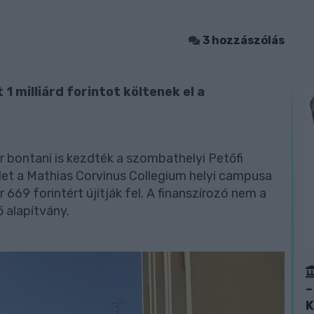
3 hozzászólás
1 milliárd forintot költenek el a
r bontani is kezdték a szombathelyi Petőfi
let a Mathias Corvinus Collegium helyi campusa
r 669 forintért újítják fel. A finanszírozó nem a
alapítvány.
–
K