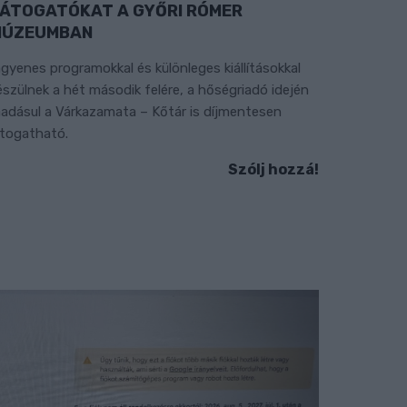
ÁTOGATÓKAT A GYŐRI RÓMER
MÚZEUMBAN
ngyenes programokkal és különleges kiállításokkal
észülnek a hét második felére, a hőségriadó idején
áadásul a Várkazamata – Kőtár is díjmentesen
átogatható.
Szólj hozzá!