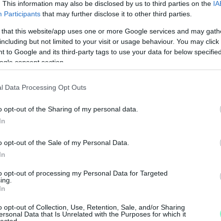
. This information may also be disclosed by us to third parties on the
IA
Participants
that may further disclose it to other third parties.
 that this website/app uses one or more Google services and may gath
including but not limited to your visit or usage behaviour. You may click 
 to Google and its third-party tags to use your data for below specifi
ogle consent section.
l Data Processing Opt Outs
o opt-out of the Sharing of my personal data.
In
ágírást!
o opt-out of the Sale of my Personal Data.
In
, hogy a tőlük független szerkesztőségek
to opt-out of processing my Personal Data for Targeted
ing.
A
In
á
o opt-out of Collection, Use, Retention, Sale, and/or Sharing
legyen még a hatalmat ellenőrző hang, akkor
k
ersonal Data that Is Unrelated with the Purposes for which it
segítő Nemzeti Újságírók Demokratikus
lected.