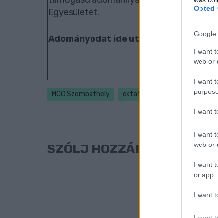
Opted 
Egyesületét.
Google 
Adományodat ide utalhatod: 109180
I want t
web or d
I want t
purpose
MCC Szombathely
oktatás
Petőfi Sándor utc
I want 
I want t
web or d
SZÓLJ HOZZÁ!
I want t
or app.
I want t
I want t