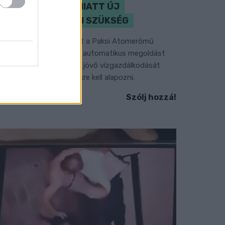
KLÍMAVÁLTOZÁS MIATT ÚJ
SZEMLÉLETRE VAN SZÜKSÉG
 BME vízmérnöke szerint a Paksi Atomerőmű
elyzetére sem jelentene automatikus megoldást
gy új dunai vízlépcső - a jövő vízgazdálkodását
edig már a klímamodellekre kell alapozni.
Szólj hozzá!