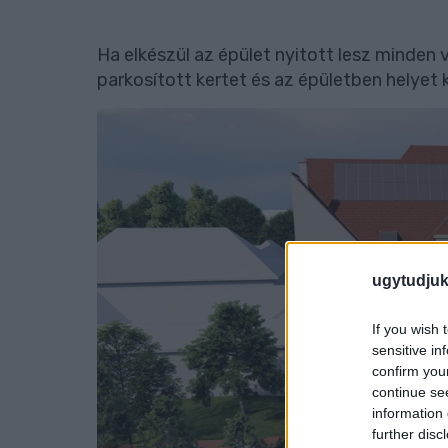
Ha elkészül az épület nyitott lesz minden 
parkosított kertet és az épületben helyet 
ugytudjuk
If you wish 
sensitive in
confirm you
continue se
information 
further disc