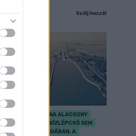
em ismert.
Szólj hozzá!
SZAKÉRTŐ A DUNA ALACSONY
VÍZÁLLÁSÁRÓL: A VÍZLÉPCSŐ SEM
CSODASZER ÖNMAGÁBAN, A