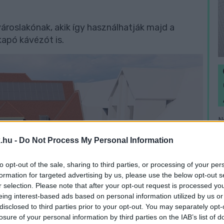
városlakónak, akik így használhatják majd a
kapó kávézót is.
N
e
.hu -
Do Not Process My Personal Information
F
to opt-out of the sale, sharing to third parties, or processing of your per
formation for targeted advertising by us, please use the below opt-out s
r selection. Please note that after your opt-out request is processed y
eing interest-based ads based on personal information utilized by us or
disclosed to third parties prior to your opt-out. You may separately opt-
losure of your personal information by third parties on the IAB’s list of