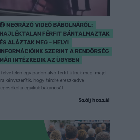
MEGRÁZÓ VIDEÓ BÁBOLNÁRÓL:
HAJLÉKTALAN FÉRFIT BÁNTALMAZTAK
ÉS ALÁZTAK MEG - HELYI
INFORMÁCIÓINK SZERINT A RENDŐRSÉG
MÁR INTÉZKEDIK AZ ÜGYBEN
 felvételen egy padon alvó férfit ütnek meg, majd
rra kényszerítik, hogy térdre ereszkedve
egcsókolja egyikük bakancsát.
Szólj hozzá!