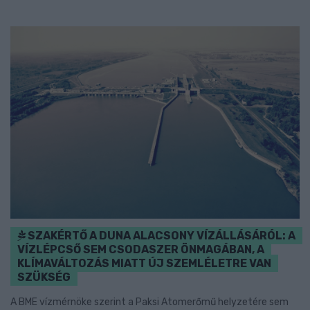
SZAKÉRTŐ A DUNA ALACSONY VÍZÁLLÁSÁRÓL: A
VÍZLÉPCSŐ SEM CSODASZER ÖNMAGÁBAN, A
KLÍMAVÁLTOZÁS MIATT ÚJ SZEMLÉLETRE VAN
SZÜKSÉG
A BME vízmérnöke szerint a Paksi Atomerőmű helyzetére sem