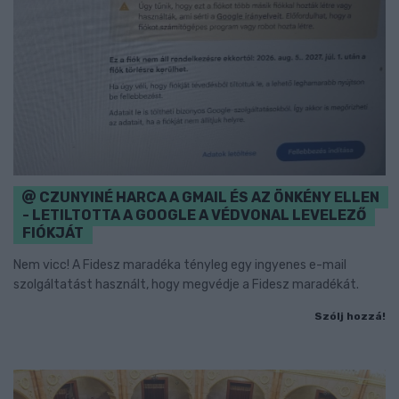
CZUNYINÉ HARCA A GMAIL ÉS AZ ÖNKÉNY ELLEN
- LETILTOTTA A GOOGLE A VÉDVONAL LEVELEZŐ
FIÓKJÁT
Nem vicc! A Fidesz maradéka tényleg egy ingyenes e-mail
szolgáltatást használt, hogy megvédje a Fidesz maradékát.
Szólj hozzá!