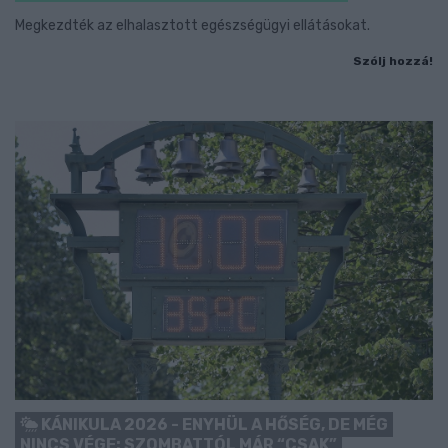
Megkezdték az elhalasztott egészségügyi ellátásokat.
Szólj hozzá!
KÁNIKULA 2026 - ENYHÜL A HŐSÉG, DE MÉG
NINCS VÉGE: SZOMBATTÓL MÁR “CSAK”