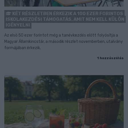
KÉT RÉSZLETBEN ÉRKEZIK A 100 EZER FORINTOS
ISKOLAKEZDÉSI TÁMOGATÁS, AMIT NEM KELL KÜLÖN
IGÉNYELNI
Az első 50 ezer forintot még a tanévkezdés előtt folyósítja a
Magyar Államkincstár, a második részlet novemberben, utalvány
formájában érkezik.
1 hozzászólás