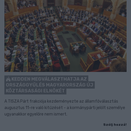
KEDDEN MEGVÁLASZTHATJA AZ
ORSZÁGGYŰLÉS MAGYARORSZÁG ÚJ
KÖZTÁRSASÁGI ELNÖKÉT
A TISZA Párt frakciója kezdeményezte az államfőválasztás
augusztus 11-re való kitűzését - a kormánypárti jelölt személye
ugyanakkor egyelőre nem ismert.
Szólj hozzá!