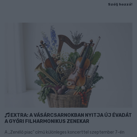
Szólj hozzá!
EXTRA: A VÁSÁRCSARNOKBAN NYITJA ÚJ ÉVADÁT
A GYŐRI FILHARMONIKUS ZENEKAR
A „Zenélő piac” című különleges koncerttel szeptember 7-én