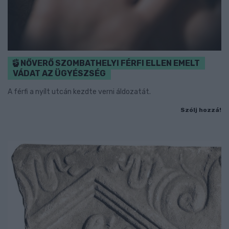
NŐVERŐ SZOMBATHELYI FÉRFI ELLEN EMELT
VÁDAT AZ ÜGYÉSZSÉG
A férfi a nyílt utcán kezdte verni áldozatát.
Szólj hozzá!