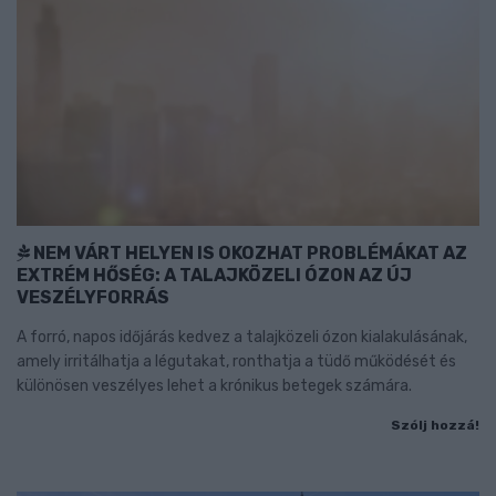
NEM VÁRT HELYEN IS OKOZHAT PROBLÉMÁKAT AZ
EXTRÉM HŐSÉG: A TALAJKÖZELI ÓZON AZ ÚJ
VESZÉLYFORRÁS
A forró, napos időjárás kedvez a talajközeli ózon kialakulásának,
amely irritálhatja a légutakat, ronthatja a tüdő működését és
különösen veszélyes lehet a krónikus betegek számára.
Szólj hozzá!