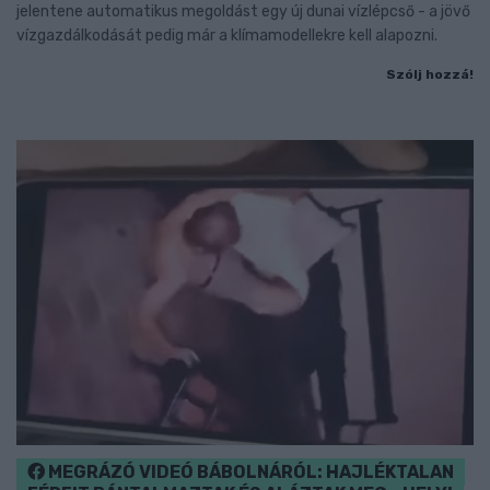
jelentene automatikus megoldást egy új dunai vízlépcső - a jövő
vízgazdálkodását pedig már a klímamodellekre kell alapozni.
Szólj hozzá!
MEGRÁZÓ VIDEÓ BÁBOLNÁRÓL: HAJLÉKTALAN