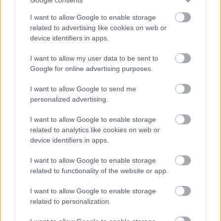
I want to allow Google to enable storage
related to advertising like cookies on web or
device identifiers in apps.
I want to allow my user data to be sent to
Google for online advertising purposes.
I want to allow Google to send me
personalized advertising.
ENERGIATAKARÉKOSSÁG: KORÁBBAN KEZDŐDIK
I want to allow Google to enable storage
A GYŐRI AUDI ETO KC PÉNTEKI FELKÉSZÜLÉSI
related to analytics like cookies on web or
MÉRKŐZÉSE
device identifiers in apps.
Az energiaellátás tehermentesítése érdekében másfél órával
I want to allow Google to enable storage
előrébb hozták a Brest Bretagne Handball elleni találkozó
related to functionality of the website or app.
kezdését.
I want to allow Google to enable storage
1 hozzászólás
related to personalization.