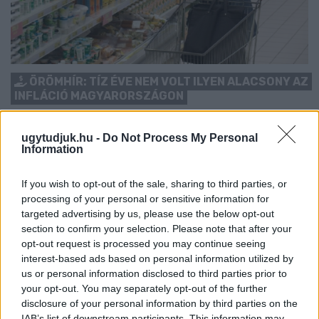
ÖRÖMHÍR: TÍZ ÉVE NEM VOLT ILYEN ALACSONY AZ
INFLÁCIÓ MAGYARORSZÁGON
Júliusban mindössze 1,2 százalékkal emelkedtek éves
összevetésben a fogyasztói árak, miközben az élelmiszerek ára
ugytudjuk.hu -
Do Not Process My Personal
Information
már csökkent.
Szólj hozzá!
If you wish to opt-out of the sale, sharing to third parties, or
processing of your personal or sensitive information for
targeted advertising by us, please use the below opt-out
section to confirm your selection. Please note that after your
opt-out request is processed you may continue seeing
interest-based ads based on personal information utilized by
us or personal information disclosed to third parties prior to
your opt-out. You may separately opt-out of the further
disclosure of your personal information by third parties on the
IAB’s list of downstream participants. This information may