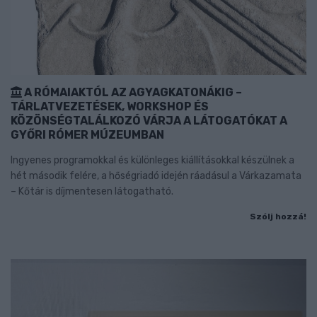
A RÓMAIAKTÓL AZ AGYAGKATONÁKIG –
TÁRLATVEZETÉSEK, WORKSHOP ÉS
KÖZÖNSÉGTALÁLKOZÓ VÁRJA A LÁTOGATÓKAT A
GYŐRI RÓMER MÚZEUMBAN
Ingyenes programokkal és különleges kiállításokkal készülnek a
hét második felére, a hőségriadó idején ráadásul a Várkazamata
– Kőtár is díjmentesen látogatható.
Szólj hozzá!