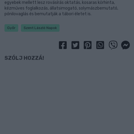
egyebek mellett lesz rovásírás oktatás, kosaras körhinta,
kézműves foglalkozás, állatsimogató, solymászbemutató,
pónilovaglás és bemutatják a tábori életet is.
Győr
Szent László Napok
SZÓLJ HOZZÁ!