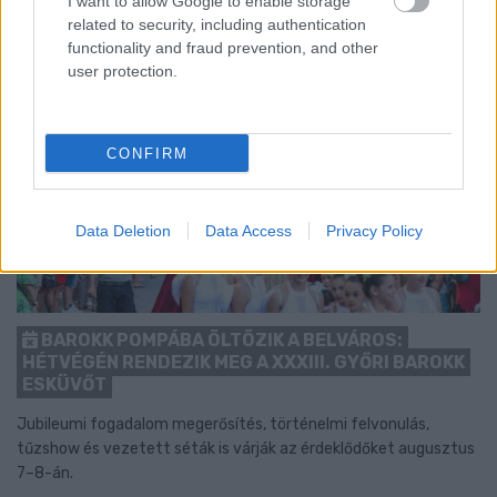
I want to allow Google to enable storage
related to security, including authentication
functionality and fraud prevention, and other
user protection.
CONFIRM
Data Deletion
Data Access
Privacy Policy
BAROKK POMPÁBA ÖLTÖZIK A BELVÁROS:
HÉTVÉGÉN RENDEZIK MEG A XXXIII. GYŐRI BAROKK
ESKÜVŐT
Jubileumi fogadalom megerősítés, történelmi felvonulás,
tűzshow és vezetett séták is várják az érdeklődőket augusztus
7–8-án.