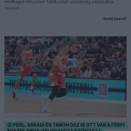
rendhagyó helyszínen találkozhat a közönség a klasszikus
zenével.
Szólj hozzá!
PERL, VÁRADI ÉS TANOH DEZ IS OTT VAN A FÉRFI
KOSÁRLABDA-VÁLOGATOTT SZŰKÍTETT