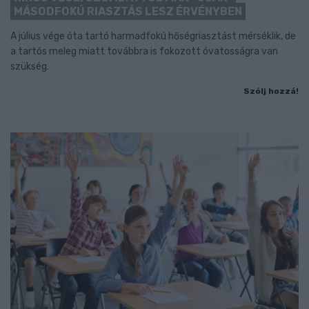
MÁSODFOKÚ RIASZTÁS LESZ ÉRVÉNYBEN
A július vége óta tartó harmadfokú hőségriasztást mérséklik, de
a tartós meleg miatt továbbra is fokozott óvatosságra van
szükség.
Szólj hozzá!