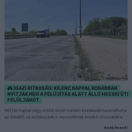
IGAZI RITKASÁG: KILENC NAPPAL KORÁBBAN
NYITJÁK MEG A FELÚJÍTÁS ALATT ÁLLÓ HECSEI ÚTI
FELÜLJÁRÓT
Hétfőn hajnali négy órától ismét minden közlekedő használhatja
az átkelőt, az autóbuszok is visszatérnek eredeti útvonalukra.
Szólj hozzá!