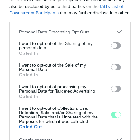
also be disclosed by us to third parties on the
IAB’s List of
Downstream Participants
that may further disclose it to other
third parties.
Please note that this website/app uses one or more Google
Personal Data Processing Opt Outs
services and may gather and store information including but
not limited to your visit or usage behaviour. You may click to
I want to opt-out of the Sharing of my
personal data.
grant or deny consent to Google and its third-party tags to
A BAROKK ÖSSZES ÁRNYALATA ÉS MÉG EGY SOR
Opted In
use your data for below specified purposes in below Google
KIVÁLÓ PROGRAM VÁR MINDENKIT EZEN A HÉTVÉGÉN
consent section.
GYŐRBEN
I want to opt-out of the Sale of my
Personal Data.
Opted In
Középpontban a hagyományőrzés, de lesz Pogány Induló és
Majka koncert, jóga szeánsz, “borhajózás” és egy csomó minden
I want to opt-out of processing my
más.
Personal Data for Targeted Advertising.
Opted In
Szólj hozzá!
I want to opt-out of Collection, Use,
Retention, Sale, and/or Sharing of my
Personal Data that Is Unrelated with the
Purposes for which it was collected.
Opted Out
Google consents