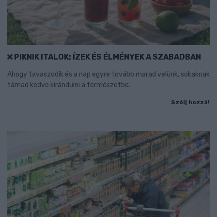
PIKNIK ITALOK: ÍZEK ÉS ÉLMÉNYEK A SZABADBAN
Ahogy tavaszodik és a nap egyre tovább marad velünk, sokaknak
támad kedve kirándulni a természetbe.
Szólj hozzá!