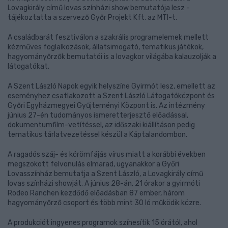
Lovagkirály című lovas színházi show bemutatója lesz -
tájékoztatta a szervező Győr Projekt Kft. az MTI-t.
A családbarát fesztiválon a szakrális programelemek mellett
kézműves foglalkozások, állatsimogató, tematikus játékok,
hagyományőrzők bemutatói is a lovagkor világába kalauzolják a
látogatókat.
A Szent László Napok egyik helyszíne Gyirmót lesz, emellett az
eseményhez csatlakozott a Szent László Látogatóközpont és
Győri Egyházmegyei Gyűjteményi Központ is. Az intézmény
június 27-én tudományos ismeretterjesztő előadással,
dokumentumfilm-vetítéssel, az időszaki kiállításon pedig
tematikus tárlatvezetéssel készül a Káptalandombon.
A ragadós száj- és körömfájás vírus miatt a korábbi években
megszokott felvonulás elmarad, ugyanakkor a Győri
Lovasszínház bemutatja a Szent László, a Lovagkirály című
lovas színházi showját. A június 28-án, 21 órakor a gyirmóti
Rodeo Ranchen kezdődő előadásban 87 ember, három
hagyományőrző csoport és több mint 30 ló működik közre.
A produkciót ingyenes programok színesítik 15 órától, ahol