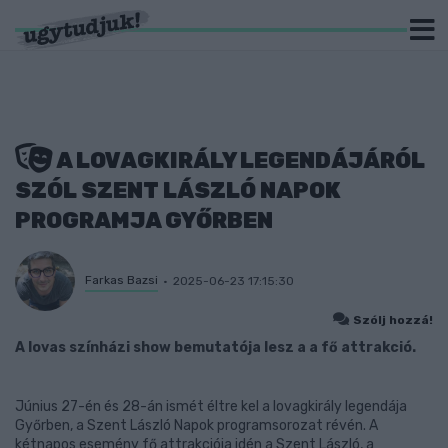
A LOVAGKIRÁLY LEGENDÁJÁRÓL
SZÓL SZENT LÁSZLÓ NAPOK
PROGRAMJA GYŐRBEN
Farkas Bazsi
2025-06-23 17:15:30
Szólj hozzá!
A lovas színházi show bemutatója lesz a a fő attrakció.
Június 27-én és 28-án ismét éltre kel a lovagkirály legendája
Győrben, a Szent László Napok programsorozat révén. A
kétnapos esemény fő attrakciója idén a Szent László, a