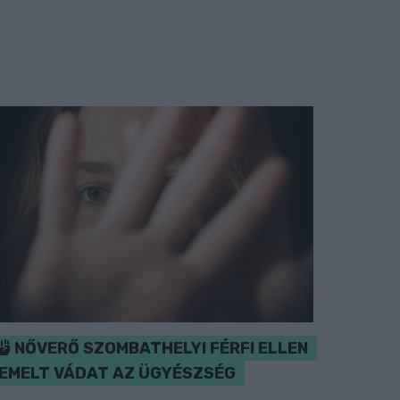
NŐVERŐ SZOMBATHELYI FÉRFI ELLEN
EMELT VÁDAT AZ ÜGYÉSZSÉG