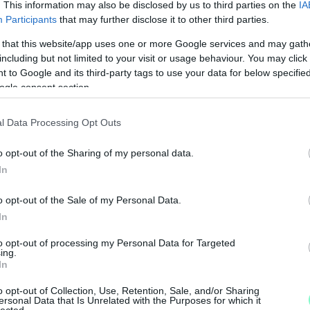
. This information may also be disclosed by us to third parties on the
IA
, hogy a tőlük független szerkesztőségek
Participants
that may further disclose it to other third parties.
 that this website/app uses one or more Google services and may gath
including but not limited to your visit or usage behaviour. You may click 
legyen még a hatalmat ellenőrző hang, akkor
 to Google and its third-party tags to use your data for below specifi
segítő Nemzeti Újságírók Demokratikus
ogle consent section.
l Data Processing Opt Outs
01-00000113-44920004.
o opt-out of the Sharing of my personal data.
In
Köszönjük!
o opt-out of the Sale of my Personal Data.
N
foci
Haladás 1919 Labdarúgó Kft.
Simon Ádám
In
e
to opt-out of processing my Personal Data for Targeted
F
ing.
In
o opt-out of Collection, Use, Retention, Sale, and/or Sharing
ersonal Data that Is Unrelated with the Purposes for which it
lected.