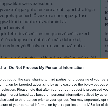
logisztikai szervezésében.
–
gyvezető igazgató részére a klub sportstratégia
K
 végrehajtásáért. Ő vezeti a sportigazgatási
L
gisztikai feladatokat, valamint az
partnereivel.
égek felfedezéséért és megszerzéséért, ezért
I
l és a kapcsolatépítésről más klubokkal,
k
r
ek eredményéről folyamatosan beszámol az
l
igazgató képviseli a klubot a nyilvánosság előtt,
mázsának és kommunikációjának fenntartására és
.hu -
Do Not Process My Personal Information
to opt-out of the sale, sharing to third parties, or processing of your per
dám
fogja betölteni.
formation for targeted advertising by us, please use the below opt-out s
r selection. Please note that after your opt-out request is processed y
eing interest-based ads based on personal information utilized by us or
ágírást!
disclosed to third parties prior to your opt-out. You may separately opt-
losure of your personal information by third parties on the IAB’s list of