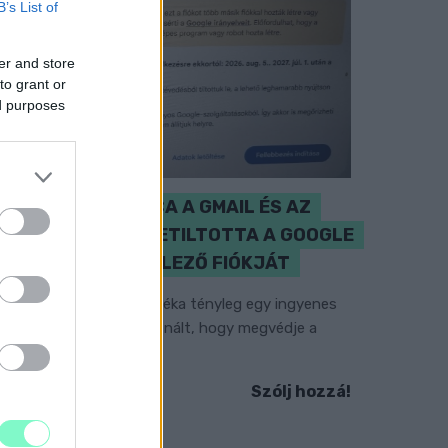
B’s List of
er and store
to grant or
ed purposes
CZUNYINÉ HARCA A GMAIL ÉS AZ
ÖNKÉNY ELLEN - LETILTOTTA A GOOGLE
A VÉDVONAL LEVELEZŐ FIÓKJÁT
em vicc! A Fidesz maradéka tényleg egy ingyenes
-mail szolgáltatást használt, hogy megvédje a
idesz maradékát.
Szólj hozzá!