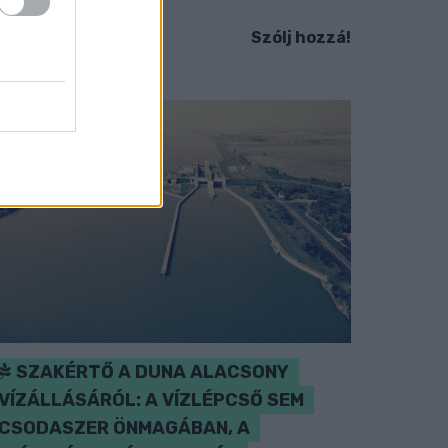
Szólj hozzá!
SZAKÉRTŐ A DUNA ALACSONY
VÍZÁLLÁSÁRÓL: A VÍZLÉPCSŐ SEM
CSODASZER ÖNMAGÁBAN, A