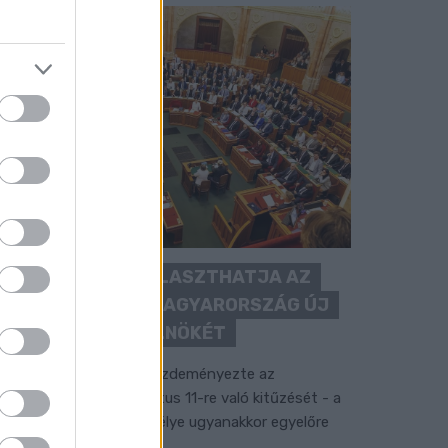
KEDDEN MEGVÁLASZTHATJA AZ
ORSZÁGGYŰLÉS MAGYARORSZÁG ÚJ
KÖZTÁRSASÁGI ELNÖKÉT
 TISZA Párt frakciója kezdeményezte az
llamfőválasztás augusztus 11-re való kitűzését - a
ormánypárti jelölt személye ugyanakkor egyelőre
em ismert.