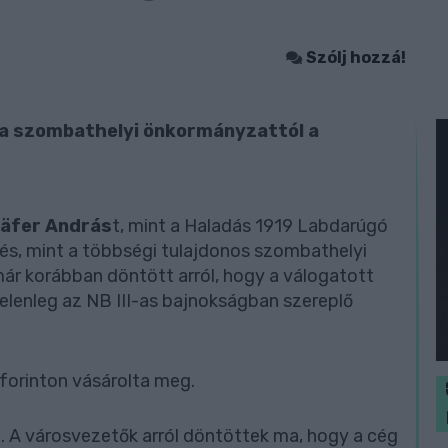
Szólj hozzá!
p a szombathelyi önkormányzattól a
äfer András
t, mint a Haladás 1919 Labdarúgó
és, mint a többségi tulajdonos szombathelyi
ár korábban döntött arról, hogy a válogatott
elenleg az NB III-as bajnokságban szereplő
 forinton vásárolta meg.
n. A városvezetők arról döntöttek ma, hogy a cég