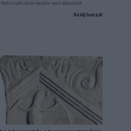
 férfi a nyílt utcán kezdte verni áldozatát.
Szólj hozzá!