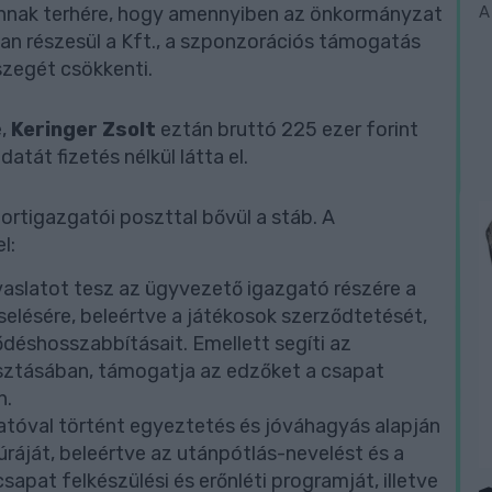
 annak terhére, hogy amennyiben az önkormányzat
A
 részesül a Kft., a szponzorációs támogatás
zegét csökkenti.
e,
Keringer Zsolt
eztán bruttó 225 ezer forint
atát fizetés nélkül látta el.
rtigazgatói poszttal bővül a stáb. A
l:
vaslatot tesz az ügyvezető igazgató részére a
selésére, beleértve a játékosok szerződtetését,
ődéshosszabbításait. Emellett segíti az
sztásában, támogatja az edzőket a csapat
n.
atóval történt egyeztetés és jóváhagyás alapján
túráját, beleértve az utánpótlás-nevelést és a
apat felkészülési és erőnléti programját, illetve