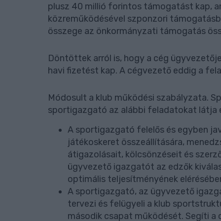
plusz 40 millió forintos támogatást kap,
közreműködésével szponzori támogatásban
összege az önkormányzati támogatás öss
Döntöttek arról is, hogy a cég ügyvezetőj
havi fizetést kap. A cégvezető eddig a felad
Módosult a klub működési szabályzata. Spo
sportigazgató az alábbi feladatokat látja e
A sportigazgató felelős és egyben ja
játékoskeret összeállítására, menedz
átigazolásait, kölcsönzéseit és szerz
ügyvezető igazgatót az edzők kivála
optimális teljesítményének elérésébe
A sportigazgató, az ügyvezető igazg
tervezi és felügyeli a klub sportstruk
második csapat működését. Segíti a cs