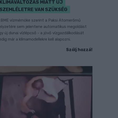
KLÍMAVÁLTOZÁS MIATT ÚJ
SZEMLÉLETRE VAN SZÜKSÉG
 BME vízmérnöke szerint a Paksi Atomerőmű
elyzetére sem jelentene automatikus megoldást
gy új dunai vízlépcső - a jövő vízgazdálkodását
edig már a klímamodellekre kell alapozni.
Szólj hozzá!