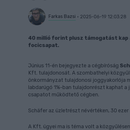
Farkas Bazsi
2025-06-19 12:03:28
40 millió forint plusz támogatást ka
focicsapat.
Június 11-én bejegyezte a cégbíróság
Sch
Kft. tulajdonosát. A szombathelyi közgyűl
önkormányzat tulajdonosi joggyakorlója m
labdarúgó 1%-ban tulajdonrészt kaphat a j
csapatot működtető cégben.
Schäfer az üzletrészt névértéken, 30 ezer
A Kft. ügyei ma is téma volt a közgyűlése