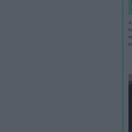
A
h
e
p