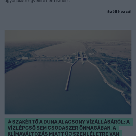
ugyanakkor egyelőre nem ismert.
Szólj hozzá!
SZAKÉRTŐ A DUNA ALACSONY VÍZÁLLÁSÁRÓL: A
VÍZLÉPCSŐ SEM CSODASZER ÖNMAGÁBAN, A
KLÍMAVÁLTOZÁS MIATT ÚJ SZEMLÉLETRE VAN