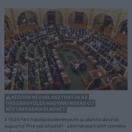
KEDDEN MEGVÁLASZTHATJA AZ
ORSZÁGGYŰLÉS MAGYARORSZÁG ÚJ
KÖZTÁRSASÁGI ELNÖKÉT
A TISZA Párt frakciója kezdeményezte az államfőválasztás
augusztus 11-re való kitűzését - a kormánypárti jelölt személye