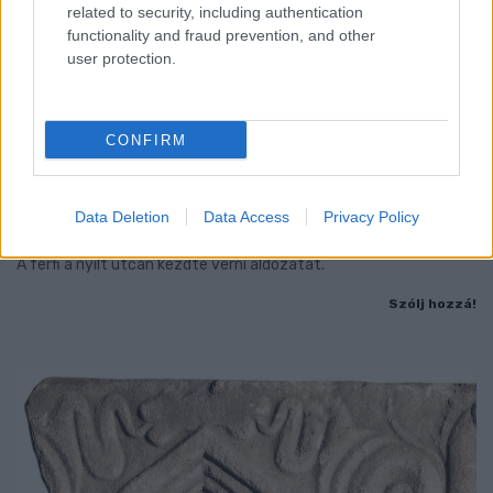
related to security, including authentication
functionality and fraud prevention, and other
user protection.
CONFIRM
NŐVERŐ SZOMBATHELYI FÉRFI ELLEN EMELT
Data Deletion
Data Access
Privacy Policy
VÁDAT AZ ÜGYÉSZSÉG
A férfi a nyílt utcán kezdte verni áldozatát.
Szólj hozzá!