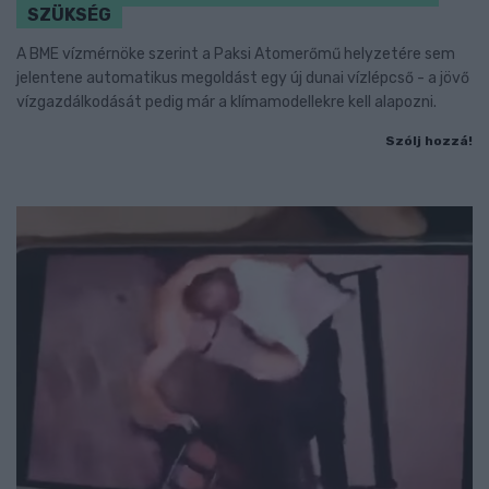
SZÜKSÉG
A BME vízmérnöke szerint a Paksi Atomerőmű helyzetére sem
jelentene automatikus megoldást egy új dunai vízlépcső - a jövő
vízgazdálkodását pedig már a klímamodellekre kell alapozni.
Szólj hozzá!