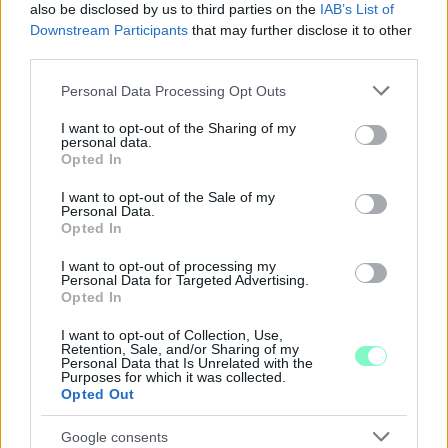
also be disclosed by us to third parties on the
IAB’s List of
Downstream Participants
that may further disclose it to other
third parties.
MAGYAR PÉTER: 868 MILLIÁRD FORINTOS
BERUHÁZÁSI CSOMAGGAL ERŐSÍTIK
Please note that this website/app uses one or more Google
Personal Data Processing Opt Outs
MAGYARORSZÁG ENERGIAELLÁTÁSÁT, MIKÖZBEN
services and may gather and store information including but
TOVÁBBRA IS KRITIKUS NAPOK ELÉ NÉZ AZ ORSZÁG
not limited to your visit or usage behaviour. You may click to
I want to opt-out of the Sharing of my
personal data.
grant or deny consent to Google and its third-party tags to
Opted In
Átfogó energetikai fejlesztési programot fogadott el a
use your data for below specified purposes in below Google
kormány.
consent section.
I want to opt-out of the Sale of my
Personal Data.
Szólj hozzá!
Opted In
I want to opt-out of processing my
Personal Data for Targeted Advertising.
Opted In
I want to opt-out of Collection, Use,
Retention, Sale, and/or Sharing of my
Personal Data that Is Unrelated with the
Purposes for which it was collected.
Opted Out
Google consents