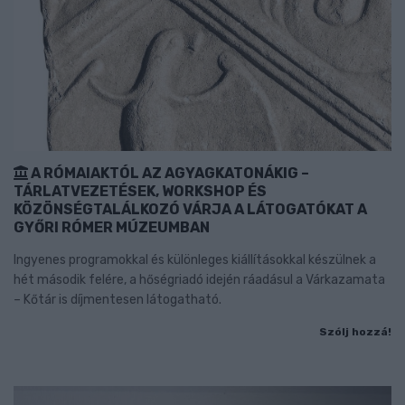
A RÓMAIAKTÓL AZ AGYAGKATONÁKIG –
TÁRLATVEZETÉSEK, WORKSHOP ÉS
KÖZÖNSÉGTALÁLKOZÓ VÁRJA A LÁTOGATÓKAT A
GYŐRI RÓMER MÚZEUMBAN
Ingyenes programokkal és különleges kiállításokkal készülnek a
hét második felére, a hőségriadó idején ráadásul a Várkazamata
– Kőtár is díjmentesen látogatható.
Szólj hozzá!