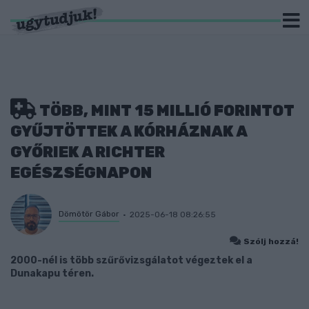
TÖBB, MINT 15 MILLIÓ FORINTOT
GYŰJTÖTTEK A KÓRHÁZNAK A
GYŐRIEK A RICHTER
EGÉSZSÉGNAPON
Dömötör Gábor
2025-06-18 08:26:55
Szólj hozzá!
2000-nél is több szűrővizsgálatot végeztek el a
Dunakapu téren.