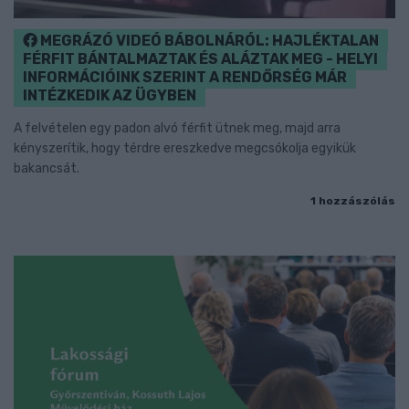
MEGRÁZÓ VIDEÓ BÁBOLNÁRÓL: HAJLÉKTALAN
FÉRFIT BÁNTALMAZTAK ÉS ALÁZTAK MEG - HELYI
INFORMÁCIÓINK SZERINT A RENDŐRSÉG MÁR
INTÉZKEDIK AZ ÜGYBEN
A felvételen egy padon alvó férfit ütnek meg, majd arra
kényszerítik, hogy térdre ereszkedve megcsókolja egyikük
bakancsát.
1 hozzászólás