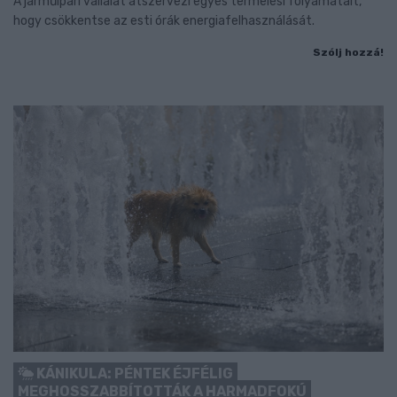
A járműipari vállalat átszervezi egyes termelési folyamatait,
hogy csökkentse az esti órák energiafelhasználását.
Szólj hozzá!
KÁNIKULA: PÉNTEK ÉJFÉLIG
MEGHOSSZABBÍTOTTÁK A HARMADFOKÚ