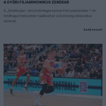
A GYŐRI FILHARMONIKUS ZENEKAR
A „Zenélő piac” című különleges koncerttel szeptember 7-én
rendhagyó helyszínen találkozhat a közönség a klasszikus
zenével.
Szólj hozzá!