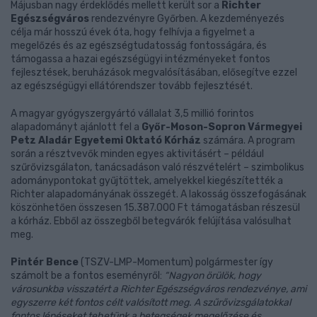
Májusban nagy érdeklődés mellett került sor a
Richter
Egészségváros
rendezvényre Győrben. A kezdeményezés
célja már hosszú évek óta, hogy felhívja a figyelmet a
megelőzés és az egészségtudatosság fontosságára, és
támogassa a hazai egészségügyi intézményeket fontos
fejlesztések, beruházások megvalósításában, elősegítve ezzel
az egészségügyi ellátórendszer tovább fejlesztését.
A magyar gyógyszergyártó vállalat 3,5 millió forintos
alapadományt ajánlott fel a
Győr-Moson-Sopron Vármegyei
Petz Aladár Egyetemi Oktató Kórház
számára. A program
során a résztvevők minden egyes aktivitásért – például
szűrővizsgálaton, tanácsadáson való részvételért – szimbolikus
adománypontokat gyűjtöttek, amelyekkel kiegészítették a
Richter alapadományának összegét. A lakosság összefogásának
köszönhetően összesen 15.387.000 Ft támogatásban részesül
a kórház. Ebből az összegből betegvárók felújítása valósulhat
meg.
Pintér Bence
(TSZV-LMP-Momentum) polgármester így
számolt be a fontos eseményről:
“Nagyon örülök, hogy
városunkba visszatért a Richter Egészségváros rendezvénye, ami
egyszerre két fontos célt valósított meg. A szűrővizsgálatokkal
fontos lépéseket tehetünk a betegségek megelőzése és