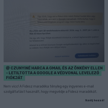
CZUNYINÉ HARCA A GMAIL ÉS AZ ÖNKÉNY ELLEN
- LETILTOTTA A GOOGLE A VÉDVONAL LEVELEZŐ
FIÓKJÁT
Nem vicc! A Fidesz maradéka tényleg egy ingyenes e-mail
szolgáltatást használt, hogy megvédje a Fidesz maradékát.
Szólj hozzá!