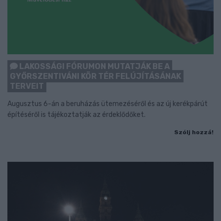
LAKOSSÁGI FÓRUMON MUTATJÁK BE A
GYŐRSZENTIVÁNI KÖR TÉR FELÚJÍTÁSÁNAK
TERVEIT
Augusztus 6-án a beruházás ütemezéséről és az új kerékpárút
építéséről is tájékoztatják az érdeklődőket.
Szólj hozzá!