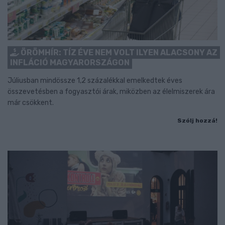
ÖRÖMHÍR: TÍZ ÉVE NEM VOLT ILYEN ALACSONY AZ
INFLÁCIÓ MAGYARORSZÁGON
Júliusban mindössze 1,2 százalékkal emelkedtek éves
összevetésben a fogyasztói árak, miközben az élelmiszerek ára
már csökkent.
Szólj hozzá!