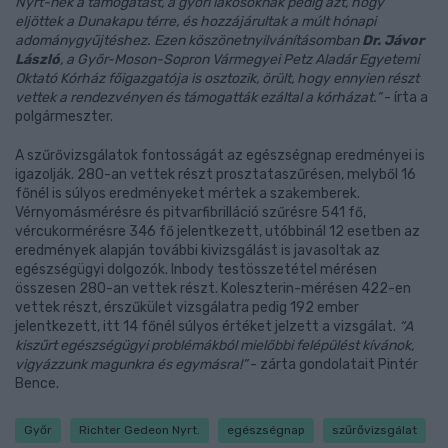
Nyrt-nek a támogatást, a győri lakosoknak pedig azt, hogy
eljöttek a Dunakapu térre, és hozzájárultak a múlt hónapi
adománygyűjtéshez. Ezen köszönetnyilvánításomban
Dr. Jávor
László
, a Győr-Moson-Sopron Vármegyei Petz Aladár Egyetemi
Oktató Kórház főigazgatója is osztozik, örült, hogy ennyien részt
vettek a rendezvényen és támogatták ezáltal a kórházat.”
- írta a
polgármeszter.
A szűrővizsgálatok fontosságát az egészségnap eredményei is
igazolják. 280-an vettek részt prosztataszűrésen, melyből 16
főnél is súlyos eredményeket mértek a szakemberek.
Vérnyomásmérésre és pitvarfibrilláció szűrésre 541 fő,
vércukormérésre 346 fő jelentkezett, utóbbinál 12 esetben az
eredmények alapján további kivizsgálást is javasoltak az
egészségügyi dolgozók. Inbody testösszetétel mérésen
összesen 280-an vettek részt. Koleszterin-mérésen 422-en
vettek részt, érszűkület vizsgálatra pedig 192 ember
jelentkezett, itt 14 főnél súlyos értéket jelzett a vizsgálat.
“A
kiszűrt egészségügyi problémákból mielőbbi felépülést kívánok,
vigyázzunk magunkra és egymásra!”
- zárta gondolatait Pintér
Bence.
Győr
Richter Gedeon Nyrt.
egészségnap
szűrővizsgálat