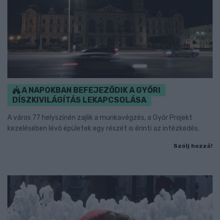
A NAPOKBAN BEFEJEZŐDIK A GYŐRI
DÍSZKIVILÁGÍTÁS LEKAPCSOLÁSA
A város 77 helyszínén zajlik a munkavégzés, a Győr Projekt
kezelésében lévő épületek egy részét is érinti az intézkedés.
Szólj hozzá!