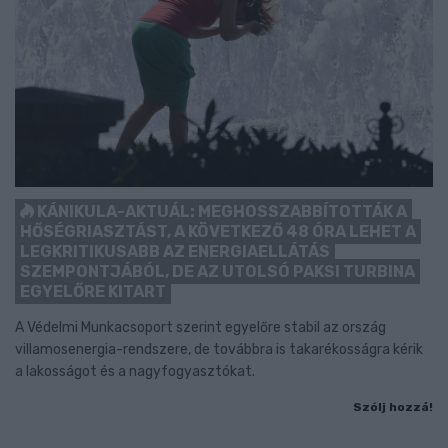
KÁNIKULA-AKTUÁL: MEGHOSSZABBÍTOTTÁK A
HŐSÉGRIASZTÁST, A KÖVETKEZŐ 48 ÓRA LEHET A
LEGKRITIKUSABB AZ ENERGIAELLÁTÁS
SZEMPONTJÁBÓL, DE AZ UTOLSÓ PAKSI TURBINA
EGYELŐRE KITART
A Védelmi Munkacsoport szerint egyelőre stabil az ország
villamosenergia-rendszere, de továbbra is takarékosságra kérik
a lakosságot és a nagyfogyasztókat.
Szólj hozzá!