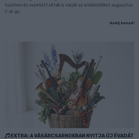
tűzshow és vezetett séták is várják az érdeklődőket augusztus
7–8-án.
Szólj hozzá!
EXTRA: A VÁSÁRCSARNOKBAN NYITJA ÚJ ÉVADÁT