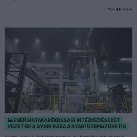
Szólj hozzá!
ENERGIATAKARÉKOSSÁGI INTÉZKEDÉSEKET
VEZET BE A GYŐRI RÁBA A NYÁRI ÜZEMSZÜNETIG