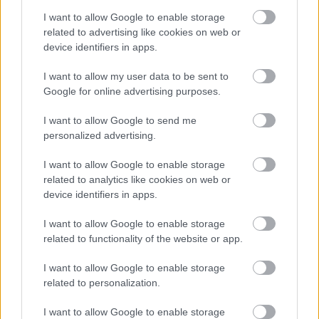
I want to allow Google to enable storage
related to advertising like cookies on web or
device identifiers in apps.
I want to allow my user data to be sent to
Google for online advertising purposes.
ÁTADJÁK A MEGÚJULT ERZSÉBET LIGETI
KRESZ-PARKOT GYŐRBEN – CSALÁDI
I want to allow Google to send me
PROGRAMOKKAL ÜNNEPLIK A FELÚJÍTÁST
personalized advertising.
Ügyességi versenyek, KRESZ-kvíz, ingyenes kerékpár- és e-
I want to allow Google to enable storage
rollerjelölés is várja a családokat augusztus 8-án.
related to analytics like cookies on web or
Szólj hozzá!
device identifiers in apps.
I want to allow Google to enable storage
related to functionality of the website or app.
I want to allow Google to enable storage
related to personalization.
I want to allow Google to enable storage