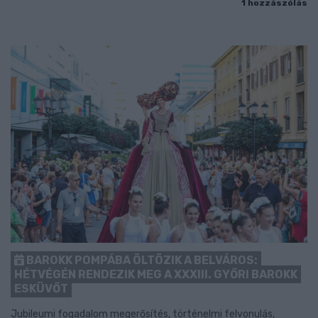
1 hozzászólás
BAROKK POMPÁBA ÖLTÖZIK A BELVÁROS:
HÉTVÉGÉN RENDEZIK MEG A XXXIII. GYŐRI BAROKK
ESKÜVŐT
Jubileumi fogadalom megerősítés, történelmi felvonulás,