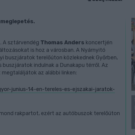
n meglepetés.
n. A sztárvendég
Thomas Anders
koncertjén
változásokat is hoz a városban.
A Nyárnyitó
lyi buszjáratok terelőúton közlekednek Győrben,
buszjáratok indulnak a Dunakapu térről. Az
megtaláljátok az alábbi linken:
r-junius-14-en-tereles-es-ejszakai-jaratok-
gmond rakpartot, ezért az autóbuszok terelőúton