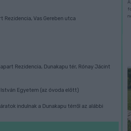
A
f
n
t Rezidencia, Vas Gereben utca
apart Rezidencia, Dunakapu tér, Rónay Jácint
 István Egyetem (az óvoda előtt)
áratok indulnak a Dunakapu térről az alábbi