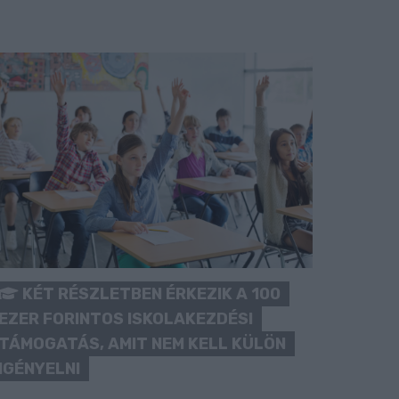
KÉT RÉSZLETBEN ÉRKEZIK A 100
EZER FORINTOS ISKOLAKEZDÉSI
TÁMOGATÁS, AMIT NEM KELL KÜLÖN
IGÉNYELNI