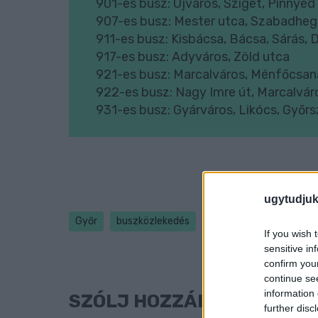
901-es busz: Újváros, Sziget, Pinnyéd
907-es busz: Mester utca, Szabadheg
911-es busz: Kisbácsa, Bácsa, Sárás, 
917-es busz: Adyváros, Zöld utca
921-es busz: Marcalváros, Ménfőcsan
922-es busz: Nagy Imre út, Marcalvár
931-es busz: Gyárváros, Likócs, Győr
ugytudjuk
Győr
buszközlekedés
változás
If you wish 
sensitive in
confirm you
continue se
information 
SZÓLJ HOZZÁ!
further disc