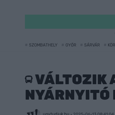
SZOMBATHELY
GYŐR
SÁRVÁR
KÖ
VÁLTOZIK 
NYÁRNYITÓ 
ugytudjuk.hu
2025-06-13 08:41:04