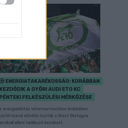
ENERGIATAKARÉKOSSÁG: KORÁBBAN
KEZDŐDIK A GYŐRI AUDI ETO KC
PÉNTEKI FELKÉSZÜLÉSI MÉRKŐZÉSE
z energiaellátás tehermentesítése érdekében
ásfél órával előrébb hozták a Brest Bretagne
andball elleni találkozó kezdését.