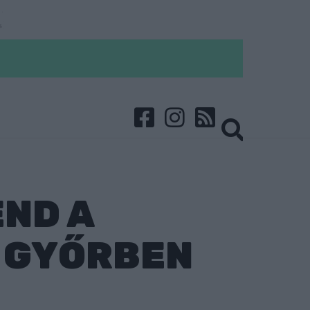
ND A
T GYŐRBEN