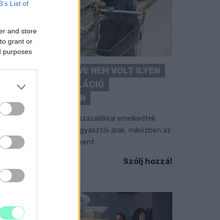
B’s List of
er and store
to grant or
ed purposes
ÖRÖMHÍR: TÍZ ÉVE NEM VOLT ILYEN
ALACSONY AZ INFLÁCIÓ
MAGYARORSZÁGON
úliusban mindössze 1,2 százalékkal emelkedtek
ves összevetésben a fogyasztói árak, miközben az
lelmiszerek ára már csökkent.
Szólj hozzá!