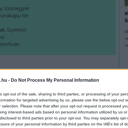
y, Kismegyer
Dunakapu tér
ak, Gyirmót
A
os
v
szentiván
t
.hu -
Do Not Process My Personal Information
to opt-out of the sale, sharing to third parties, or processing of your per
formation for targeted advertising by us, please use the below opt-out s
r selection. Please note that after your opt-out request is processed y
eing interest-based ads based on personal information utilized by us or
disclosed to third parties prior to your opt-out. You may separately opt-
losure of your personal information by third parties on the IAB’s list of