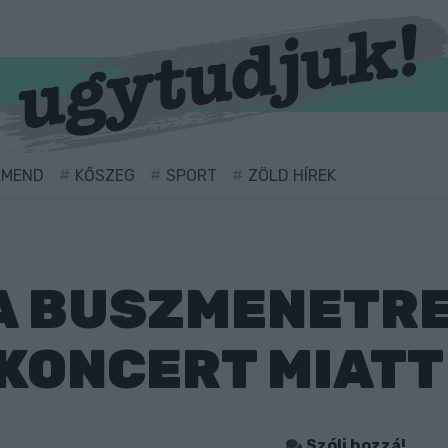
RMEND
KŐSZEG
SPORT
ZÖLD HÍREK
A BUSZMENETRE
KONCERT MIAT
Szólj hozzá!