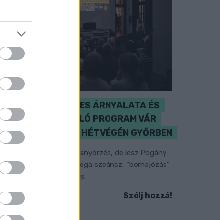
A BAROKK ÖSSZES ÁRNYALATA ÉS
MÉG EGY SOR KIVÁLÓ PROGRAM VÁR
MINDENKIT EZEN A HÉTVÉGÉN GYŐRBEN
özéppontban a hagyományőrzés, de lesz Pogány
nduló és Majka koncert, jóga szeánsz, “borhajózás”
s egy csomó minden más.
Szólj hozzá!