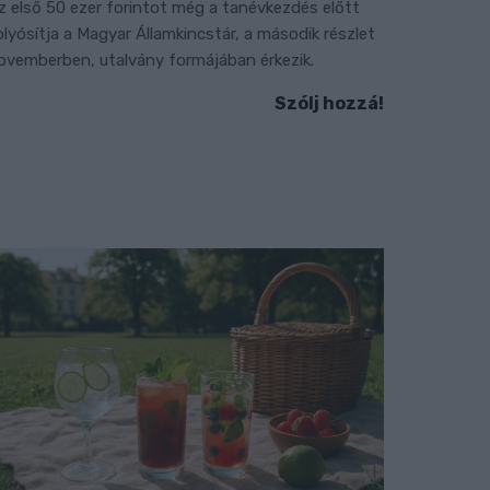
z első 50 ezer forintot még a tanévkezdés előtt
olyósítja a Magyar Államkincstár, a második részlet
ovemberben, utalvány formájában érkezik.
Szólj hozzá!