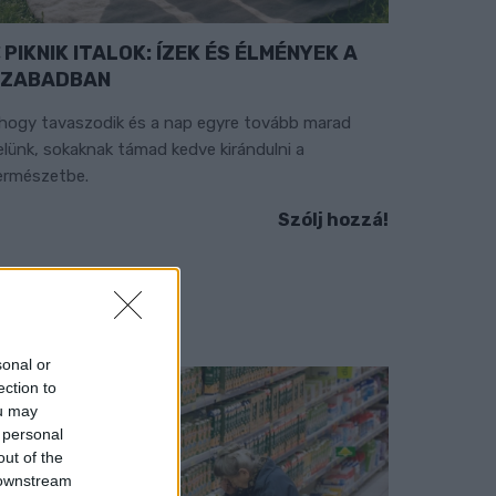
PIKNIK ITALOK: ÍZEK ÉS ÉLMÉNYEK A
SZABADBAN
hogy tavaszodik és a nap egyre tovább marad
elünk, sokaknak támad kedve kirándulni a
ermészetbe.
Szólj hozzá!
sonal or
ection to
ou may
 personal
out of the
 downstream