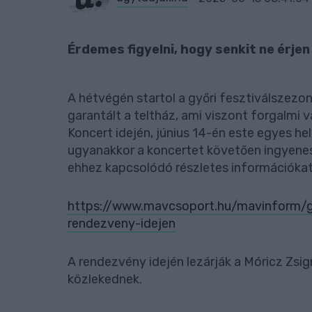
Érdemes figyelni, hogy senkit ne érje
A hétvégén startol a győri fesztiválszezo
garantált a teltház, ami viszont forgalmi 
Koncert idején, június 14-én este egyes he
ugyanakkor a koncertet követően ingyenes 
ehhez kapcsolódó részletes információkat 
https://www.mavcsoport.hu/mavinform/gyo
rendezveny-idejen
A rendezvény idején lezárják a Móricz Zsi
közlekednek.