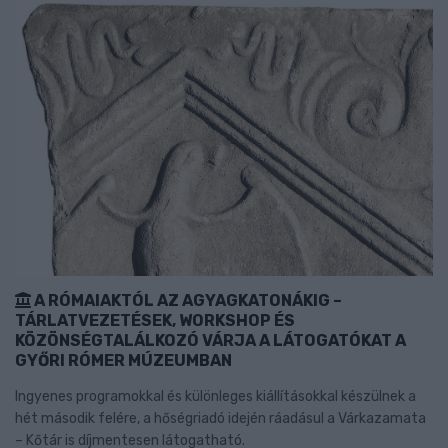
A RÓMAIAKTÓL AZ AGYAGKATONÁKIG –
TÁRLATVEZETÉSEK, WORKSHOP ÉS
KÖZÖNSÉGTALÁLKOZÓ VÁRJA A LÁTOGATÓKAT A
GYŐRI RÓMER MÚZEUMBAN
Ingyenes programokkal és különleges kiállításokkal készülnek a
hét második felére, a hőségriadó idején ráadásul a Várkazamata
– Kőtár is díjmentesen látogatható.