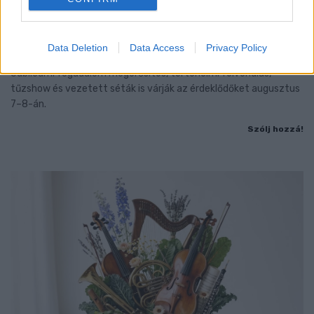
BAROKK POMPÁBA ÖLTÖZIK A BELVÁROS:
HÉTVÉGÉN RENDEZIK MEG A XXXIII. GYŐRI BAROKK
ESKÜVŐT
Data Deletion
Data Access
Privacy Policy
Jubileumi fogadalom megerősítés, történelmi felvonulás,
tűzshow és vezetett séták is várják az érdeklődőket augusztus
7–8-án.
Szólj hozzá!