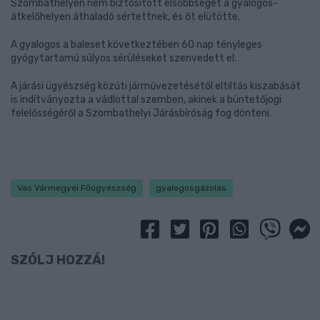
Szombathelyen nem biztosított elsőbbséget a gyalogos-
átkelőhelyen áthaladó sértettnek, és őt elütötte.
A gyalogos a baleset következtében 60 nap tényleges
gyógytartamú súlyos sérüléseket szenvedett el.
A járási ügyészség közúti járművezetésétől eltiltás kiszabását
is indítványozta a vádlottal szemben, akinek a büntetőjogi
felelősségéről a Szombathelyi Járásbíróság fog dönteni.
Vas Vármegyei Főügyészség
gyalogosgázolás
SZÓLJ HOZZÁ!