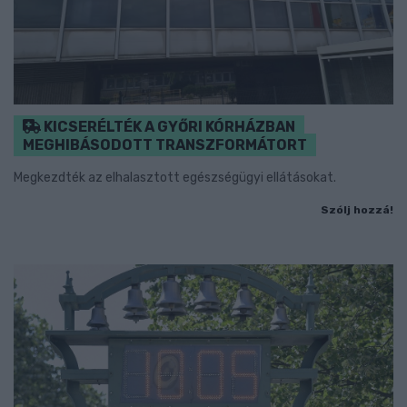
KICSERÉLTÉK A GYŐRI KÓRHÁZBAN
MEGHIBÁSODOTT TRANSZFORMÁTORT
Megkezdték az elhalasztott egészségügyi ellátásokat.
Szólj hozzá!