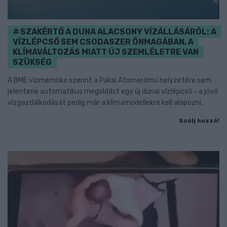
SZAKÉRTŐ A DUNA ALACSONY VÍZÁLLÁSÁRÓL: A
VÍZLÉPCSŐ SEM CSODASZER ÖNMAGÁBAN, A
KLÍMAVÁLTOZÁS MIATT ÚJ SZEMLÉLETRE VAN
SZÜKSÉG
A BME vízmérnöke szerint a Paksi Atomerőmű helyzetére sem
jelentene automatikus megoldást egy új dunai vízlépcső - a jövő
vízgazdálkodását pedig már a klímamodellekre kell alapozni.
Szólj hozzá!