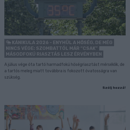
KÁNIKULA 2026 - ENYHÜL A HŐSÉG, DE MÉG
NINCS VÉGE: SZOMBATTÓL MÁR “CSAK”
MÁSODFOKÚ RIASZTÁS LESZ ÉRVÉNYBEN
A július vége óta tartó harmadfokú hőségriasztást mérséklik, de
a tartós meleg miatt továbbra is fokozott óvatosságra van
szükség.
Szólj hozzá!