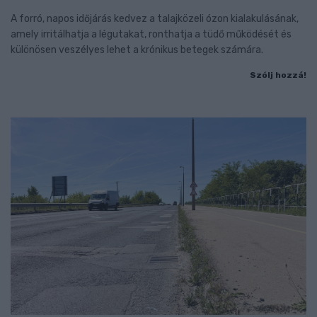
A forró, napos időjárás kedvez a talajközeli ózon kialakulásának,
amely irritálhatja a légutakat, ronthatja a tüdő működését és
különösen veszélyes lehet a krónikus betegek számára.
Szólj hozzá!