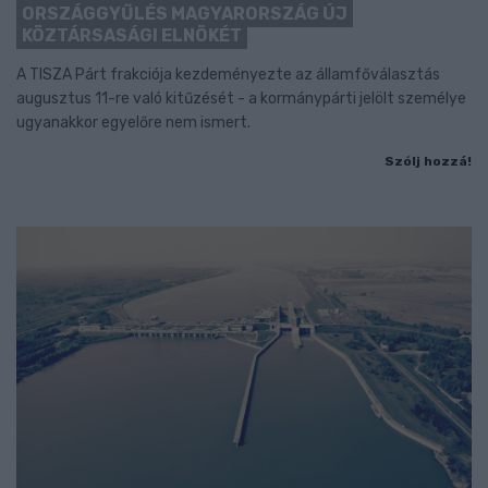
ORSZÁGGYŰLÉS MAGYARORSZÁG ÚJ
KÖZTÁRSASÁGI ELNÖKÉT
A TISZA Párt frakciója kezdeményezte az államfőválasztás
augusztus 11-re való kitűzését - a kormánypárti jelölt személye
ugyanakkor egyelőre nem ismert.
Szólj hozzá!