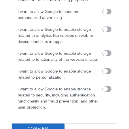
Az energiaellátás tehermentesítése érdekében másfél órával
I want to allow Google to send me
előrébb hozták a Brest Bretagne Handball elleni találkozó
personalized advertising.
kezdését.
I want to allow Google to enable storage
1 hozzászólás
related to analytics like cookies on web or
device identifiers in apps.
I want to allow Google to enable storage
related to functionality of the website or app.
I want to allow Google to enable storage
related to personalization.
I want to allow Google to enable storage
related to security, including authentication
functionality and fraud prevention, and other
user protection.
CONFIRM