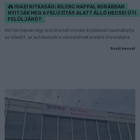
IGAZI RITKASÁG: KILENC NAPPAL KORÁBBAN
NYITJÁK MEG A FELÚJÍTÁS ALATT ÁLLÓ HECSEI ÚTI
FELÜLJÁRÓT
Hétfőn hajnali négy órától ismét minden közlekedő használhatja
az átkelőt, az autóbuszok is visszatérnek eredeti útvonalukra.
Szólj hozzá!