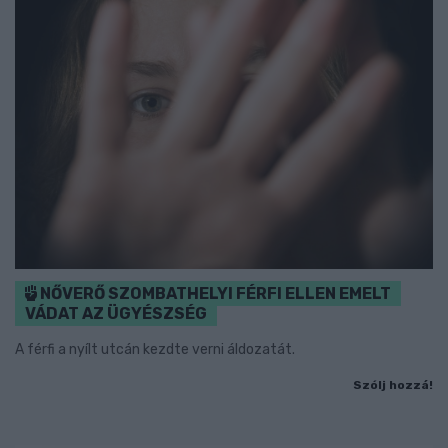
NŐVERŐ SZOMBATHELYI FÉRFI ELLEN EMELT
VÁDAT AZ ÜGYÉSZSÉG
A férfi a nyílt utcán kezdte verni áldozatát.
Szólj hozzá!