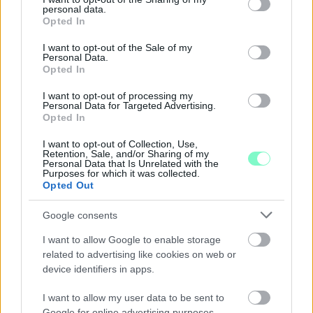
más.
personal data.
grant or deny consent to Google and its third-party tags to
Opted In
use your data for below specified purposes in below Google
Szólj hozzá!
consent section.
I want to opt-out of the Sale of my
Personal Data.
Opted In
I want to opt-out of processing my
Personal Data for Targeted Advertising.
Opted In
I want to opt-out of Collection, Use,
Retention, Sale, and/or Sharing of my
Personal Data that Is Unrelated with the
Purposes for which it was collected.
Opted Out
Google consents
I want to allow Google to enable storage
related to advertising like cookies on web or
device identifiers in apps.
ENERGIATAKARÉKOSSÁG: KORÁBBAN KEZDŐDIK
A GYŐRI AUDI ETO KC PÉNTEKI FELKÉSZÜLÉSI
I want to allow my user data to be sent to
MÉRKŐZÉSE
Google for online advertising purposes.