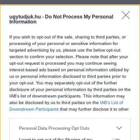
ugytudjuk.hu -
Do Not Process My Personal
Information
If you wish to opt-out of the sale, sharing to third parties, or
processing of your personal or sensitive information for
targeted advertising by us, please use the below opt-out
section to confirm your selection. Please note that after your
opt-out request is processed you may continue seeing
interest-based ads based on personal information utilized by
us or personal information disclosed to third parties prior to
your opt-out. You may separately opt-out of the further
disclosure of your personal information by third parties on the
IAB’s list of downstream participants. This information may
also be disclosed by us to third parties on the
IAB’s List of
A BAROKK ÖSSZES ÁRNYALATA ÉS MÉG EGY SOR
Downstream Participants
that may further disclose it to other
KIVÁLÓ PROGRAM VÁR MINDENKIT EZEN A HÉTVÉGÉN
third parties.
GYŐRBEN
Please note that this website/app uses one or more Google
Personal Data Processing Opt Outs
Középpontban a hagyományőrzés, de lesz Pogány Induló és
services and may gather and store information including but
Majka koncert, jóga szeánsz, “borhajózás” és egy csomó minden
not limited to your visit or usage behaviour. You may click to
I want to opt-out of the Sharing of my