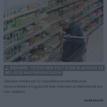
ÖRÖMHÍR: TÍZ ÉVE NEM VOLT ILYEN ALACSONY AZ
INFLÁCIÓ MAGYARORSZÁGON
Júliusban mindössze 1,2 százalékkal emelkedtek éves
összevetésben a fogyasztói árak, miközben az élelmiszerek ára
már csökkent.
Szólj hozzá!