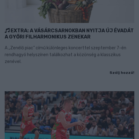
EXTRA: A VÁSÁRCSARNOKBAN NYITJA ÚJ ÉVADÁT
A GYŐRI FILHARMONIKUS ZENEKAR
A „Zenélő piac” című különleges koncerttel szeptember 7-én
rendhagyó helyszínen találkozhat a közönség a klasszikus
zenével.
Szólj hozzá!