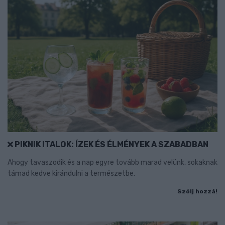
PIKNIK ITALOK: ÍZEK ÉS ÉLMÉNYEK A SZABADBAN
Ahogy tavaszodik és a nap egyre tovább marad velünk, sokaknak
támad kedve kirándulni a természetbe.
Szólj hozzá!