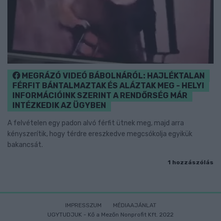
MEGRÁZÓ VIDEÓ BÁBOLNÁRÓL: HAJLÉKTALAN
FÉRFIT BÁNTALMAZTAK ÉS ALÁZTAK MEG - HELYI
INFORMÁCIÓINK SZERINT A RENDŐRSÉG MÁR
INTÉZKEDIK AZ ÜGYBEN
A felvételen egy padon alvó férfit ütnek meg, majd arra
kényszerítik, hogy térdre ereszkedve megcsókolja egyikük
bakancsát.
1 hozzászólás
IMPRESSZUM
MÉDIAAJÁNLAT
UGYTUDJUK - Kő a Mezőn Nonprofit Kft. 2022