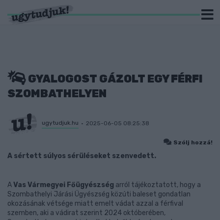
GYALOGOST GÁZOLT EGY FÉRFI
SZOMBATHELYEN
ugytudjuk.hu
2025-06-05 08:25:38
Szólj hozzá!
A sértett súlyos sérüléseket szenvedett.
A
Vas Vármegyei Főügyészség
arról tájékoztatott, hogy a
Szombathelyi Járási Ügyészség közúti baleset gondatlan
okozásának vétsége miatt emelt vádat azzal a férfival
szemben, aki a vádirat szerint 2024 októberében,