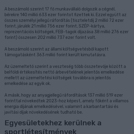
A beszámoló szerint 17 fő munkavállaló dolgozik a cégnél,
bérekre 140 millió 633 ezer forintot fizettek ki. Ezzel együtt az
összes személyi jellegű ráfordítás (tiszteletdíj 2 millió 72 ezer
forint, járulék 21 millió 756 ezer forint, SZÉP-kártya,
reprezentációs költségek, FEB-tagok díjazása 38 millió 276 ezer
forint) összesen 202 millió 737 ezer forint volt.
A beszámoló szerint az állami költségvetésből kapott
támogatásként 363 millió forint került kimutatásra.
Az üzemeltető szerint a veszteség több összetevője között a
belföldi értékesítés nettó árbevételének jelentős emelkedése
mellett az üzemeltetési költségek továbbra is jelentős
emelkedése az egyik ok.
A másik, hogy az anyagjellegű ráfordítások 137 millió 519 ezer
forinttal növekedtek 2023-hoz képest, amely főként a villamos
energia díjának emelkedésével, valamint a karbantartási és
javítási díjak növekedésének tudható be.
Egyesületekhez kerülnek a
sportlétesítmények