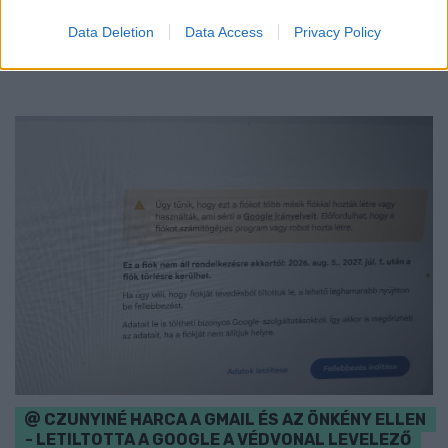
– Kőtár is díjmentesen látogatható.
Data Deletion
Data Access
Privacy Policy
Szólj hozzá!
CZUNYINÉ HARCA A GMAIL ÉS AZ ÖNKÉNY ELLEN
- LETILTOTTA A GOOGLE A VÉDVONAL LEVELEZŐ