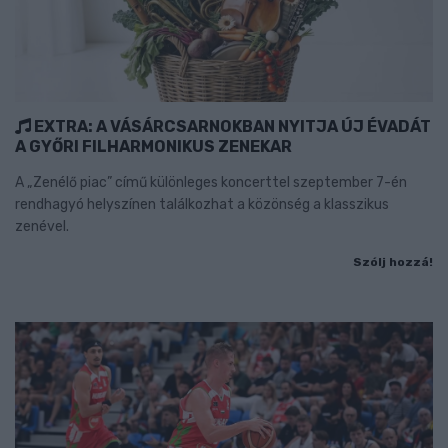
EXTRA: A VÁSÁRCSARNOKBAN NYITJA ÚJ ÉVADÁT
A GYŐRI FILHARMONIKUS ZENEKAR
A „Zenélő piac” című különleges koncerttel szeptember 7-én
rendhagyó helyszínen találkozhat a közönség a klasszikus
zenével.
Szólj hozzá!