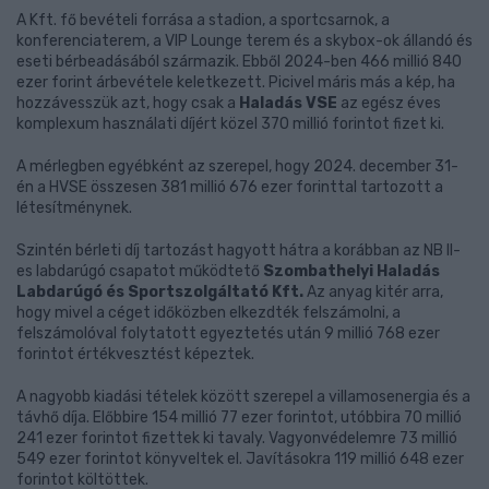
A Kft. fő bevételi forrása a stadion, a sportcsarnok, a
konferenciaterem, a VIP Lounge terem és a skybox-ok állandó és
eseti bérbeadásából származik. Ebből 2024-ben 466 millió 840
ezer forint árbevétele keletkezett. Picivel máris más a kép, ha
hozzávesszük azt, hogy csak a
Haladás VSE
az egész éves
komplexum használati díjért közel 370 millió forintot fizet ki.
A mérlegben egyébként az szerepel, hogy 2024. december 31-
én a HVSE összesen 381 millió 676 ezer forinttal tartozott a
létesítménynek.
Szintén bérleti díj tartozást hagyott hátra a korábban az NB II-
es labdarúgó csapatot működtető
Szombathelyi Haladás
Labdarúgó és Sportszolgáltató Kft.
Az anyag kitér arra,
hogy mivel a céget időközben elkezdték felszámolni, a
felszámolóval folytatott egyeztetés után 9 millió 768 ezer
forintot értékvesztést képeztek.
A nagyobb kiadási tételek között szerepel a villamosenergia és a
távhő díja. Előbbire 154 millió 77 ezer forintot, utóbbira 70 millió
241 ezer forintot fizettek ki tavaly. Vagyonvédelemre 73 millió
549 ezer forintot könyveltek el. Javításokra 119 millió 648 ezer
forintot költöttek.