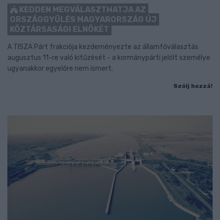
KEDDEN MEGVÁLASZTHATJA AZ
ORSZÁGGYŰLÉS MAGYARORSZÁG ÚJ
KÖZTÁRSASÁGI ELNÖKÉT
A TISZA Párt frakciója kezdeményezte az államfőválasztás
augusztus 11-re való kitűzését - a kormánypárti jelölt személye
ugyanakkor egyelőre nem ismert.
Szólj hozzá!