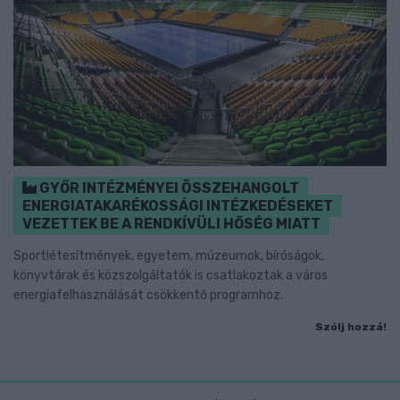
GYŐR INTÉZMÉNYEI ÖSSZEHANGOLT
ENERGIATAKARÉKOSSÁGI INTÉZKEDÉSEKET
VEZETTEK BE A RENDKÍVÜLI HŐSÉG MIATT
Sportlétesítmények, egyetem, múzeumok, bíróságok,
könyvtárak és közszolgáltatók is csatlakoztak a város
energiafelhasználását csökkentő programhoz.
Szólj hozzá!