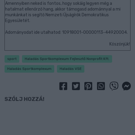
Amennyiben neked is fontos, hogy sokáig legyen még a
hatalmat ellenőrző hang, akkor támogasd adománnyal a mi
munkánkat is segítő Nemzeti Újságírók Demokratikus
Egyesületét.
Adományodat ide utalhatod: 10918001-00000113-44920004.
Köszönjük!
sport
Haladás Sportkomplexum Fejlesztő Nonprofit Kft.
Haladás Sportkomplexum
Haladás VSE
SZÓLJ HOZZÁ!