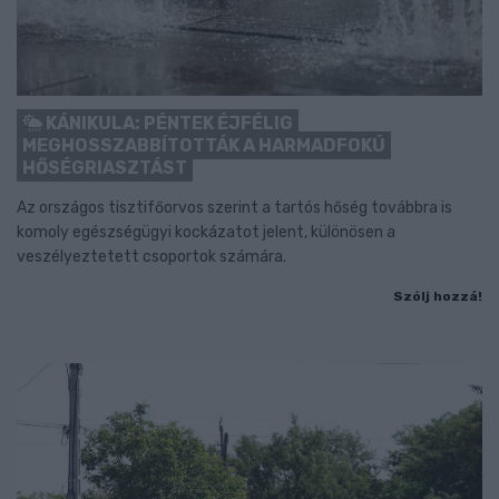
KÁNIKULA: PÉNTEK ÉJFÉLIG
MEGHOSSZABBÍTOTTÁK A HARMADFOKÚ
HŐSÉGRIASZTÁST
Az országos tisztifőorvos szerint a tartós hőség továbbra is
komoly egészségügyi kockázatot jelent, különösen a
veszélyeztetett csoportok számára.
Szólj hozzá!