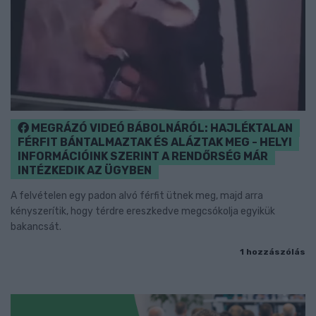
MEGRÁZÓ VIDEÓ BÁBOLNÁRÓL: HAJLÉKTALAN
FÉRFIT BÁNTALMAZTAK ÉS ALÁZTAK MEG - HELYI
INFORMÁCIÓINK SZERINT A RENDŐRSÉG MÁR
INTÉZKEDIK AZ ÜGYBEN
A felvételen egy padon alvó férfit ütnek meg, majd arra
kényszerítik, hogy térdre ereszkedve megcsókolja egyikük
bakancsát.
1 hozzászólás