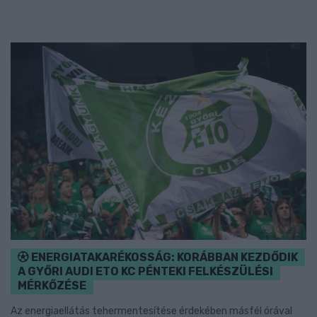
ENERGIATAKARÉKOSSÁG: KORÁBBAN KEZDŐDIK
A GYŐRI AUDI ETO KC PÉNTEKI FELKÉSZÜLÉSI
MÉRKŐZÉSE
Az energiaellátás tehermentesítése érdekében másfél órával