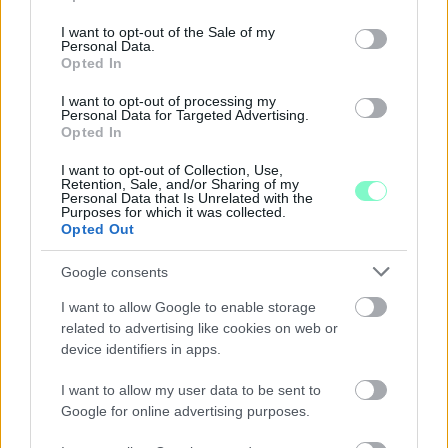
use your data for below specified purposes in below Google
consent section.
I want to opt-out of the Sale of my
Personal Data.
Opted In
I want to opt-out of processing my
Personal Data for Targeted Advertising.
Opted In
I want to opt-out of Collection, Use,
Retention, Sale, and/or Sharing of my
Personal Data that Is Unrelated with the
Purposes for which it was collected.
Opted Out
Google consents
I want to allow Google to enable storage
NŐVERŐ SZOMBATHELYI FÉRFI ELLEN EMELT
related to advertising like cookies on web or
VÁDAT AZ ÜGYÉSZSÉG
device identifiers in apps.
A férfi a nyílt utcán kezdte verni áldozatát.
I want to allow my user data to be sent to
Google for online advertising purposes.
Szólj hozzá!