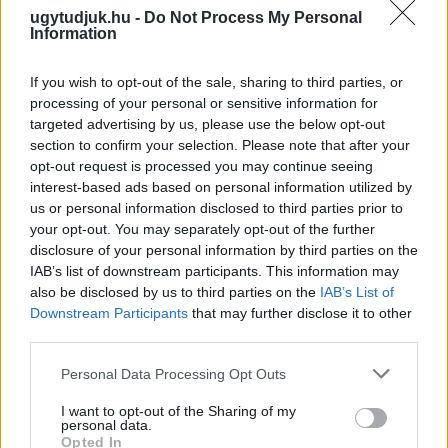
ugytudjuk.hu -
Do Not Process My Personal
Information
If you wish to opt-out of the sale, sharing to third parties, or
processing of your personal or sensitive information for
targeted advertising by us, please use the below opt-out
section to confirm your selection. Please note that after your
opt-out request is processed you may continue seeing
interest-based ads based on personal information utilized by
us or personal information disclosed to third parties prior to
your opt-out. You may separately opt-out of the further
disclosure of your personal information by third parties on the
IAB’s list of downstream participants. This information may
ÁTADJÁK A MEGÚJULT ERZSÉBET LIGETI
KRESZ-PARKOT GYŐRBEN – CSALÁDI
also be disclosed by us to third parties on the
IAB’s List of
PROGRAMOKKAL ÜNNEPLIK A FELÚJÍTÁST
Downstream Participants
that may further disclose it to other
third parties.
Ügyességi versenyek, KRESZ-kvíz, ingyenes kerékpár- és e-
Please note that this website/app uses one or more Google
rollerjelölés is várja a családokat augusztus 8-án.
Personal Data Processing Opt Outs
services and may gather and store information including but
Szólj hozzá!
not limited to your visit or usage behaviour. You may click to
I want to opt-out of the Sharing of my
personal data.
grant or deny consent to Google and its third-party tags to
Opted In