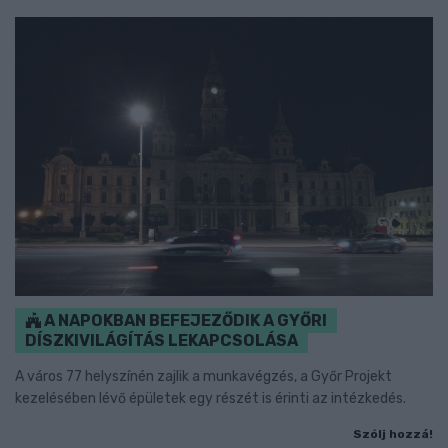
A NAPOKBAN BEFEJEZŐDIK A GYŐRI
DÍSZKIVILÁGÍTÁS LEKAPCSOLÁSA
A város 77 helyszínén zajlik a munkavégzés, a Győr Projekt
kezelésében lévő épületek egy részét is érinti az intézkedés.
Szólj hozzá!