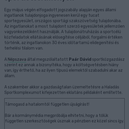
Egy május végén elfogadott jogszabály alapján egyes állami
ingatlanok tulajdonjoga ingyenesen kerül egy tucat
sportegyesület, országos sportági szakszövetség tulajdonába.
Az ingatlanokat a most tulajdont szerző egyesületek jellemzően
vagyonkezelőként használják. A tulajdonátruházás a sportcélú
közfeladatok ellátásának elősegítése céljából, forgalmi értéken
történik, az ingatlanokon 30 éves időtartamú elidegenítési és
terhelési tilalom van.
A
Népszava
által megszólaltatott
Paár Dávid
sportközgazdász
szerint ez annak a bizonyítéka, hogy a költségvetésben hiány
van, így érthető, ha az ilyen típusú elemektől szabadulni akar az
állam.
A szakember akkor a gazdaságtalan üzemeltetésre a Haladás
Sportkomplexumot kifejezetten eklatáns példaként említette.
Támogasd a hatalomtól független újságírást!
Bár a kormánymédia megpróbálja elhitetni, hogy a tőlük
független szerkesztőségek úsznak a pénzben ez közel sincs így.