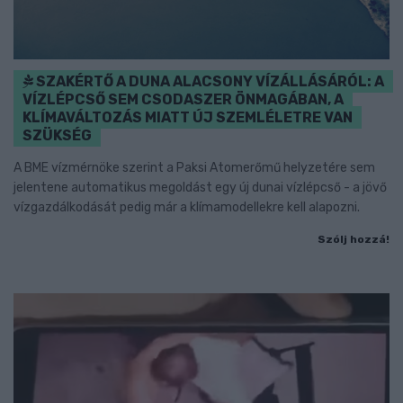
SZAKÉRTŐ A DUNA ALACSONY VÍZÁLLÁSÁRÓL: A
VÍZLÉPCSŐ SEM CSODASZER ÖNMAGÁBAN, A
KLÍMAVÁLTOZÁS MIATT ÚJ SZEMLÉLETRE VAN
SZÜKSÉG
A BME vízmérnöke szerint a Paksi Atomerőmű helyzetére sem
jelentene automatikus megoldást egy új dunai vízlépcső - a jövő
vízgazdálkodását pedig már a klímamodellekre kell alapozni.
Szólj hozzá!