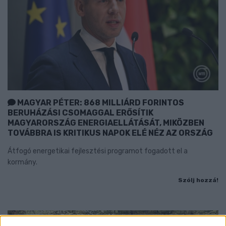
MAGYAR PÉTER: 868 MILLIÁRD FORINTOS
BERUHÁZÁSI CSOMAGGAL ERŐSÍTIK
MAGYARORSZÁG ENERGIAELLÁTÁSÁT, MIKÖZBEN
TOVÁBBRA IS KRITIKUS NAPOK ELÉ NÉZ AZ ORSZÁG
Átfogó energetikai fejlesztési programot fogadott el a
kormány.
Szólj hozzá!