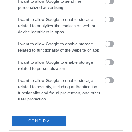
I want to allow Google to send me
personalized advertising.
I want to allow Google to enable storage
related to analytics like cookies on web or
device identifiers in apps.
I want to allow Google to enable storage
related to functionality of the website or app.
I want to allow Google to enable storage
related to personalization.
I want to allow Google to enable storage
related to security, including authentication
functionality and fraud prevention, and other
A RÓMAIAKTÓL AZ AGYAGKATONÁKIG –
user protection.
TÁRLATVEZETÉSEK, WORKSHOP ÉS
KÖZÖNSÉGTALÁLKOZÓ VÁRJA A LÁTOGATÓKAT A
GYŐRI RÓMER MÚZEUMBAN
CONFIRM
Ingyenes programokkal és különleges kiállításokkal készülnek a
hét második felére, a hőségriadó idején ráadásul a Várkazamata