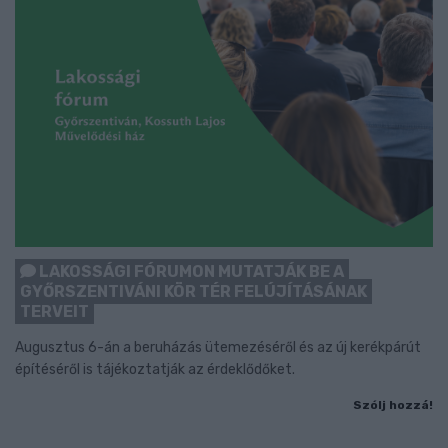
LAKOSSÁGI FÓRUMON MUTATJÁK BE A
GYŐRSZENTIVÁNI KÖR TÉR FELÚJÍTÁSÁNAK
TERVEIT
Augusztus 6-án a beruházás ütemezéséről és az új kerékpárút
építéséről is tájékoztatják az érdeklődőket.
Szólj hozzá!