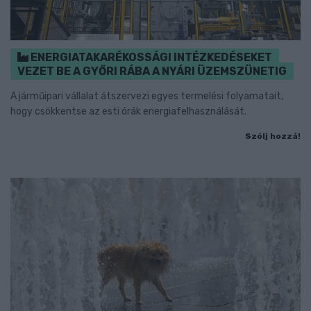
ENERGIATAKARÉKOSSÁGI INTÉZKEDÉSEKET
VEZET BE A GYŐRI RÁBA A NYÁRI ÜZEMSZÜNETIG
A járműipari vállalat átszervezi egyes termelési folyamatait,
hogy csökkentse az esti órák energiafelhasználását.
Szólj hozzá!