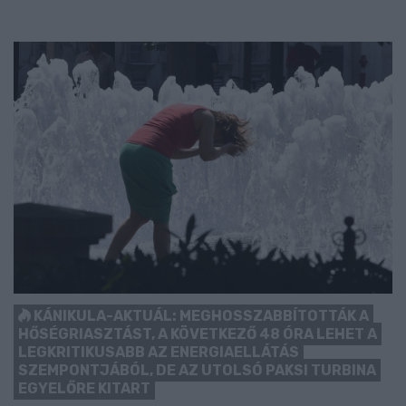
KÁNIKULA-AKTUÁL: MEGHOSSZABBÍTOTTÁK A
HŐSÉGRIASZTÁST, A KÖVETKEZŐ 48 ÓRA LEHET A
LEGKRITIKUSABB AZ ENERGIAELLÁTÁS
SZEMPONTJÁBÓL, DE AZ UTOLSÓ PAKSI TURBINA
EGYELŐRE KITART