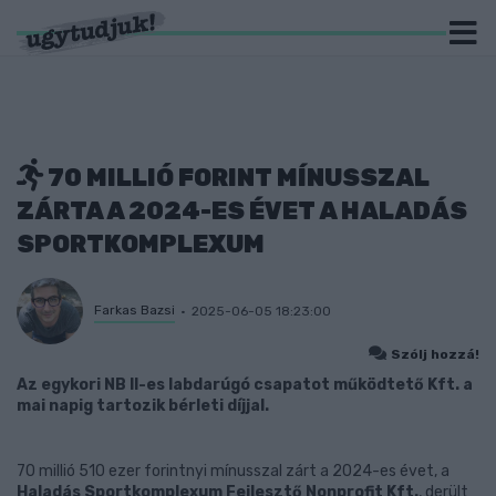
70 MILLIÓ FORINT MÍNUSSZAL
ZÁRTA A 2024-ES ÉVET A HALADÁS
SPORTKOMPLEXUM
Farkas Bazsi
2025-06-05 18:23:00
Szólj hozzá!
Az egykori NB II-es labdarúgó csapatot működtető Kft. a
mai napig tartozik bérleti díjjal.
70 millió 510 ezer forintnyi mínusszal zárt a 2024-es évet, a
Haladás Sportkomplexum Fejlesztő Nonprofit Kft.
, derült