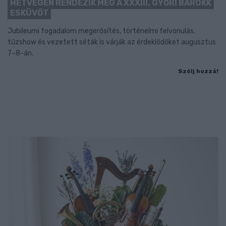
HÉTVÉGÉN RENDEZIK MEG A XXXIII. GYŐRI BAROKK
ESKÜVŐT
Jubileumi fogadalom megerősítés, történelmi felvonulás,
tűzshow és vezetett séták is várják az érdeklődőket augusztus
7–8-án.
Szólj hozzá!