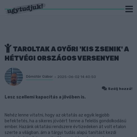
TAROLTAK A GYŐRI 'KIS ZSENIK' A
HÉTVÉGI ORSZÁGOS VERSENYEN
Dömötör Gábor
2025-06-02 14:40:50
Szólj hozzá!
Lesz szellemi kapacitás a jövőben is.
Nehéz lenne vitatni, hogy az oktatás az egyik legjobb
befektetés, ha a sikeres jövőért tenne a felelős gondolkodású
ember. Hazánk oktatási rendszere évtizedeken át volt etalon
szerte a világban, ám a tárgyi tudás alapú tanítást kezdi