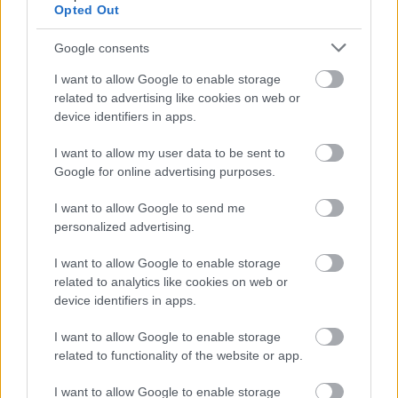
Opted Out
Google consents
I want to allow Google to enable storage
related to advertising like cookies on web or
device identifiers in apps.
I want to allow my user data to be sent to
Google for online advertising purposes.
I want to allow Google to send me
personalized advertising.
A BAROKK ÖSSZES ÁRNYALATA ÉS MÉG EGY SOR
KIVÁLÓ PROGRAM VÁR MINDENKIT EZEN A HÉTVÉGÉN
I want to allow Google to enable storage
GYŐRBEN
related to analytics like cookies on web or
device identifiers in apps.
Középpontban a hagyományőrzés, de lesz Pogány Induló és
Majka koncert, jóga szeánsz, “borhajózás” és egy csomó minden
I want to allow Google to enable storage
más.
related to functionality of the website or app.
Szólj hozzá!
I want to allow Google to enable storage