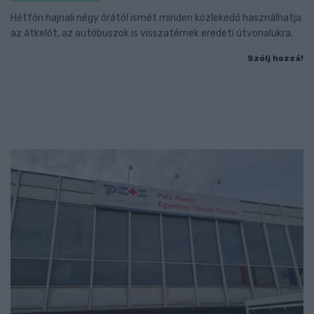
Hétfőn hajnali négy órától ismét minden közlekedő használhatja
az átkelőt, az autóbuszok is visszatérnek eredeti útvonalukra.
Szólj hozzá!