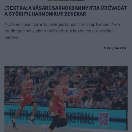
EXTRA: A VÁSÁRCSARNOKBAN NYITJA ÚJ ÉVADÁT
A GYŐRI FILHARMONIKUS ZENEKAR
A „Zenélő piac” című különleges koncerttel szeptember 7-én
rendhagyó helyszínen találkozhat a közönség a klasszikus
zenével.
Szólj hozzá!