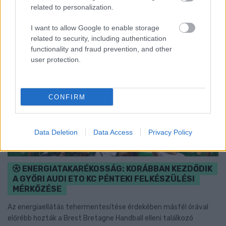
related to personalization.
I want to allow Google to enable storage
related to security, including authentication
functionality and fraud prevention, and other
user protection.
CONFIRM
Data Deletion
Data Access
Privacy Policy
ENERGIATAKARÉKOSSÁG: KORÁBBAN KEZDŐDIK
A GYŐRI AUDI ETO KC PÉNTEKI FELKÉSZÜLÉSI
MÉRKŐZÉSE
Az energiaellátás tehermentesítése érdekében másfél órával
előrébb hozták a Brest Bretagne Handball elleni találkozó