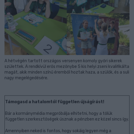
A hétvégén tartott országos versenyen komoly győri sikerek
születtek. A rendkívül erős mezőnybe 5 kis helyi zseni kvalifikálta
magát, akik minden színű éremből hoztak haza, a szülők, és a suli
nagy megelégedésére.
Támogasd a hatalomtól független újságírást!
Bár a kormánymédia megpróbálja elhitetni, hogy a tőlük
független szerkesztőségek úsznak a pénzben ez közel sincs így.
Amennyiben neked is fontos, hogy sokáig legyen még a