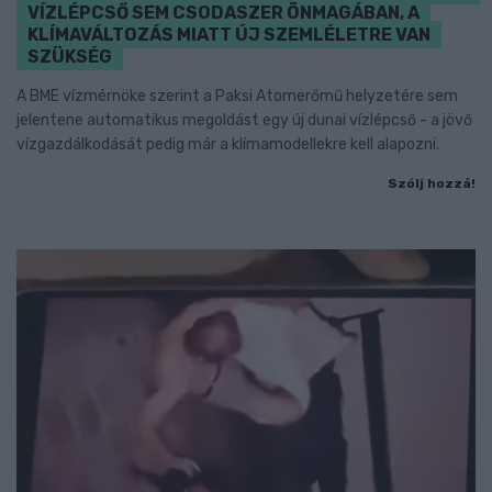
VÍZLÉPCSŐ SEM CSODASZER ÖNMAGÁBAN, A
KLÍMAVÁLTOZÁS MIATT ÚJ SZEMLÉLETRE VAN
SZÜKSÉG
A BME vízmérnöke szerint a Paksi Atomerőmű helyzetére sem
jelentene automatikus megoldást egy új dunai vízlépcső - a jövő
vízgazdálkodását pedig már a klímamodellekre kell alapozni.
Szólj hozzá!