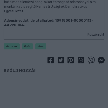
hatalmat ellenőrző hang, akkor támogasd adománnyal a mi
munkánkat is segítő Nemzeti Újságírók Demokratikus
Egyesületét.
Adományodat ide utalhatod: 10918001-00000113-
44920004.
Köszönjük!
kis zseni
Győr
siker
SZÓLJ HOZZÁ!