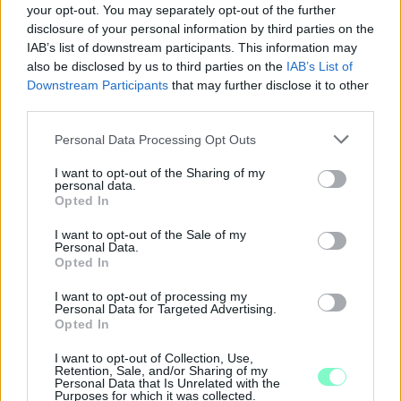
your opt-out. You may separately opt-out of the further
disclosure of your personal information by third parties on the
IAB’s list of downstream participants. This information may
also be disclosed by us to third parties on the
IAB’s List of
Downstream Participants
that may further disclose it to other
third parties.
Please note that this website/app uses one or more Google
Personal Data Processing Opt Outs
services and may gather and store information including but
not limited to your visit or usage behaviour. You may click to
I want to opt-out of the Sharing of my
personal data.
ÖRÖMHÍR: TÍZ ÉVE NEM VOLT ILYEN ALACSONY AZ
grant or deny consent to Google and its third-party tags to
Opted In
INFLÁCIÓ MAGYARORSZÁGON
use your data for below specified purposes in below Google
consent section.
I want to opt-out of the Sale of my
Júliusban mindössze 1,2 százalékkal emelkedtek éves
Personal Data.
összevetésben a fogyasztói árak, miközben az élelmiszerek ára
Opted In
már csökkent.
I want to opt-out of processing my
Personal Data for Targeted Advertising.
Szólj hozzá!
Opted In
I want to opt-out of Collection, Use,
Retention, Sale, and/or Sharing of my
Personal Data that Is Unrelated with the
Purposes for which it was collected.