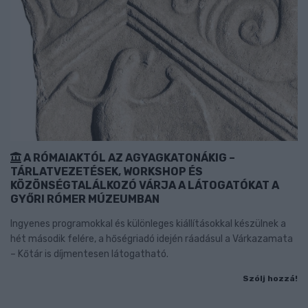
A RÓMAIAKTÓL AZ AGYAGKATONÁKIG –
TÁRLATVEZETÉSEK, WORKSHOP ÉS
KÖZÖNSÉGTALÁLKOZÓ VÁRJA A LÁTOGATÓKAT A
GYŐRI RÓMER MÚZEUMBAN
Ingyenes programokkal és különleges kiállításokkal készülnek a
hét második felére, a hőségriadó idején ráadásul a Várkazamata
– Kőtár is díjmentesen látogatható.
Szólj hozzá!