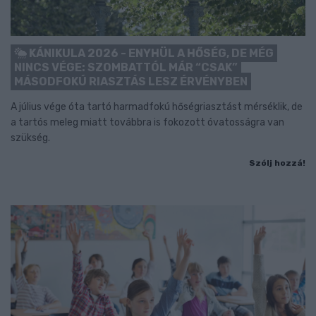
KÁNIKULA 2026 - ENYHÜL A HŐSÉG, DE MÉG
NINCS VÉGE: SZOMBATTÓL MÁR “CSAK”
MÁSODFOKÚ RIASZTÁS LESZ ÉRVÉNYBEN
A július vége óta tartó harmadfokú hőségriasztást mérséklik, de
a tartós meleg miatt továbbra is fokozott óvatosságra van
szükség.
Szólj hozzá!