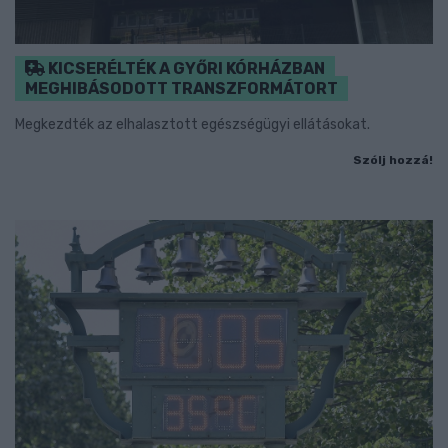
KICSERÉLTÉK A GYŐRI KÓRHÁZBAN
MEGHIBÁSODOTT TRANSZFORMÁTORT
Megkezdték az elhalasztott egészségügyi ellátásokat.
Szólj hozzá!