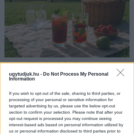
PIKNIK ITALOK: ÍZEK ÉS ÉLMÉNYEK A SZABADBAN
ugytudjuk.hu -
Do Not Process My Personal
Ahogy tavaszodik és a nap egyre tovább marad velünk, sokaknak
Information
támad kedve kirándulni a természetbe.
Szólj hozzá!
If you wish to opt-out of the sale, sharing to third parties, or
processing of your personal or sensitive information for
targeted advertising by us, please use the below opt-out
section to confirm your selection. Please note that after your
opt-out request is processed you may continue seeing
interest-based ads based on personal information utilized by
us or personal information disclosed to third parties prior to