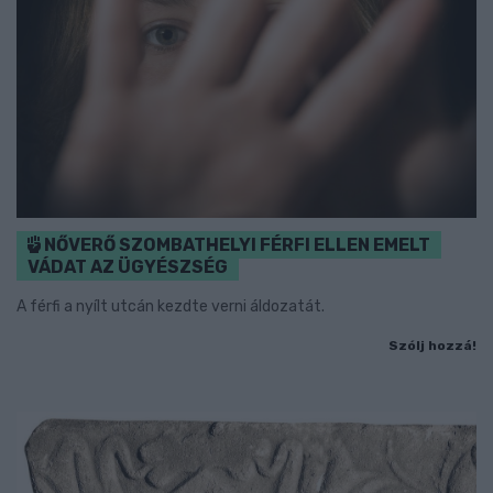
NŐVERŐ SZOMBATHELYI FÉRFI ELLEN EMELT
VÁDAT AZ ÜGYÉSZSÉG
A férfi a nyílt utcán kezdte verni áldozatát.
Szólj hozzá!