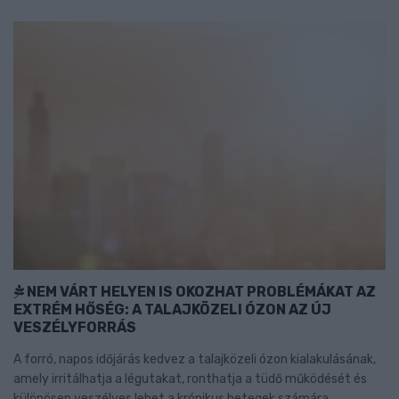
NEM VÁRT HELYEN IS OKOZHAT PROBLÉMÁKAT AZ
EXTRÉM HŐSÉG: A TALAJKÖZELI ÓZON AZ ÚJ
VESZÉLYFORRÁS
A forró, napos időjárás kedvez a talajközeli ózon kialakulásának,
amely irritálhatja a légutakat, ronthatja a tüdő működését és
különösen veszélyes lehet a krónikus betegek számára.