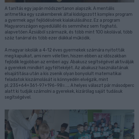
A tanítás egy japán módszertanon alapszik. A mentális
aritmetika egy szakemberek által kidolgozott komplex program
a gyermek agyi fejlődésének kialakulásához. Ez a program
Magyarországon egyedülálló és semmihez sem fogható,
alapvetően Ázsiából származik, és több mint 100 iskolával, több
száz tanárral és több ezer diákkal működik.
A magyar iskolák a 4-12 éves gyermekek számára nyitották
meg kapuikat, ami nem véletlen, hiszen ebben az időszakban
fejlődik legjobban az emberi agy. Abakusz segítségével aktiválják
a gyerekek mindkét agyféltekéjét. Az abakusz használatának
elsajátítása után a kis zsenik olyan bonyolult matematikai
feladatok kiszámolását is könnyedén elvégzik, mint
pl.:235+64+361-97+196-98=….. A helyes választ pár másodperc
alatt ki tudják számolni a gyerekek, kizárólag saját tudásuk
segítségével.