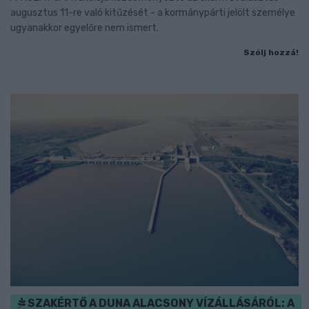
augusztus 11-re való kitűzését - a kormánypárti jelölt személye
ugyanakkor egyelőre nem ismert.
Szólj hozzá!
SZAKÉRTŐ A DUNA ALACSONY VÍZÁLLÁSÁRÓL: A