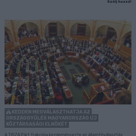
Szólj hozzá!
KEDDEN MEGVÁLASZTHATJA AZ
ORSZÁGGYŰLÉS MAGYARORSZÁG ÚJ
KÖZTÁRSASÁGI ELNÖKÉT
A TISZA Párt frakciója kezdeményezte az államfőválasztás