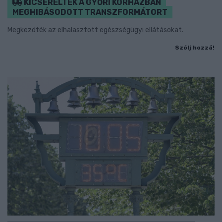
KICSERÉLTÉK A GYŐRI KÓRHÁZBAN
MEGHIBÁSODOTT TRANSZFORMÁTORT
Megkezdték az elhalasztott egészségügyi ellátásokat.
Szólj hozzá!