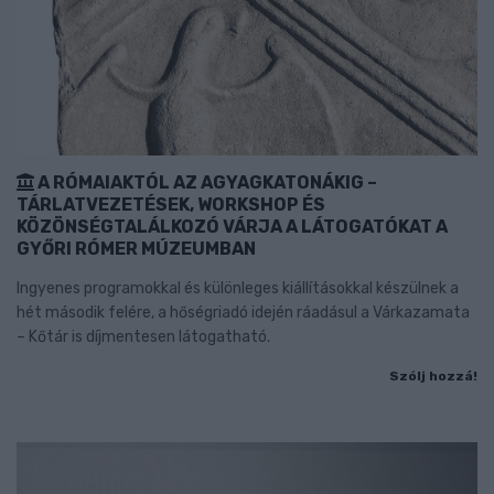
A RÓMAIAKTÓL AZ AGYAGKATONÁKIG –
TÁRLATVEZETÉSEK, WORKSHOP ÉS
KÖZÖNSÉGTALÁLKOZÓ VÁRJA A LÁTOGATÓKAT A
GYŐRI RÓMER MÚZEUMBAN
Ingyenes programokkal és különleges kiállításokkal készülnek a
hét második felére, a hőségriadó idején ráadásul a Várkazamata
– Kőtár is díjmentesen látogatható.
Szólj hozzá!