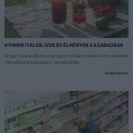
PIKNIK ITALOK: ÍZEK ÉS ÉLMÉNYEK A SZABADBAN
Ahogy tavaszodik és a nap egyre tovább marad velünk, sokaknak
támad kedve kirándulni a természetbe.
Szólj hozzá!