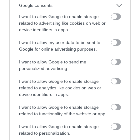
Google consents
I want to allow Google to enable storage
related to advertising like cookies on web or
device identifiers in apps.
I want to allow my user data to be sent to
Google for online advertising purposes.
I want to allow Google to send me
personalized advertising.
I want to allow Google to enable storage
ENERGIATAKARÉKOSSÁG: KORÁBBAN KEZDŐDIK
related to analytics like cookies on web or
A GYŐRI AUDI ETO KC PÉNTEKI FELKÉSZÜLÉSI
device identifiers in apps.
MÉRKŐZÉSE
I want to allow Google to enable storage
Az energiaellátás tehermentesítése érdekében másfél órával
related to functionality of the website or app.
előrébb hozták a Brest Bretagne Handball elleni találkozó
kezdését.
I want to allow Google to enable storage
related to personalization.
1 hozzászólás