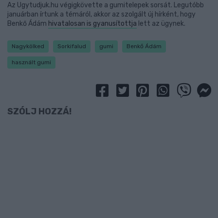
Az Ugytudjuk.hu végigkövette a gumitelepek sorsát. Legutóbb
januárban írtunk a témáról, akkor az szolgált új hírként, hogy
Benkő Ádám
hivatalosan is gyanusítottja
lett az ügynek.
Nagykölked
Sorkifalud
gumi
Benkő Ádám
használt gumi
SZÓLJ HOZZÁ!