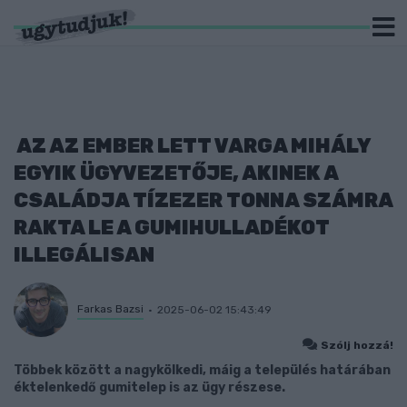
AZ AZ EMBER LETT VARGA MIHÁLY
EGYIK ÜGYVEZETŐJE, AKINEK A
CSALÁDJA TÍZEZER TONNA SZÁMRA
RAKTA LE A GUMIHULLADÉKOT
ILLEGÁLISAN
Farkas Bazsi
2025-06-02 15:43:49
Szólj hozzá!
Többek között a nagykölkedi, máig a település határában
éktelenkedő gumitelep is az ügy részese.