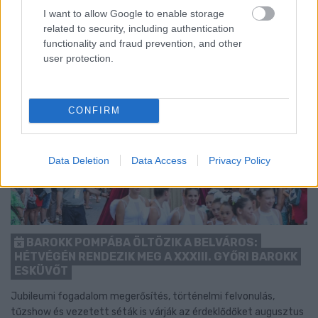
I want to allow Google to enable storage
related to security, including authentication
functionality and fraud prevention, and other
user protection.
CONFIRM
Data Deletion
Data Access
Privacy Policy
BAROKK POMPÁBA ÖLTÖZIK A BELVÁROS:
HÉTVÉGÉN RENDEZIK MEG A XXXIII. GYŐRI BAROKK
ESKÜVŐT
Jubileumi fogadalom megerősítés, történelmi felvonulás,
tűzshow és vezetett séták is várják az érdeklődőket augusztus