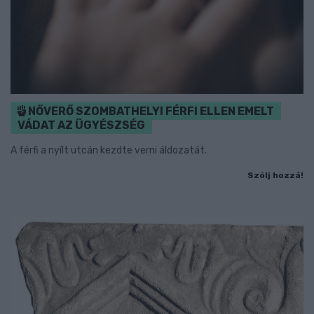
NŐVERŐ SZOMBATHELYI FÉRFI ELLEN EMELT
VÁDAT AZ ÜGYÉSZSÉG
A férfi a nyílt utcán kezdte verni áldozatát.
Szólj hozzá!