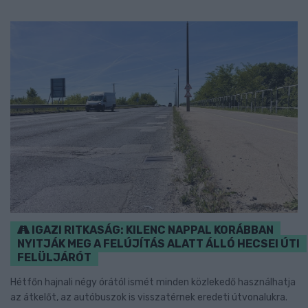
IGAZI RITKASÁG: KILENC NAPPAL KORÁBBAN
NYITJÁK MEG A FELÚJÍTÁS ALATT ÁLLÓ HECSEI ÚTI
FELÜLJÁRÓT
Hétfőn hajnali négy órától ismét minden közlekedő használhatja
az átkelőt, az autóbuszok is visszatérnek eredeti útvonalukra.