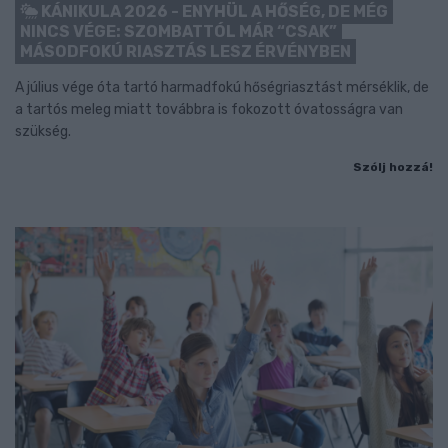
KÁNIKULA 2026 - ENYHÜL A HŐSÉG, DE MÉG
NINCS VÉGE: SZOMBATTÓL MÁR “CSAK”
MÁSODFOKÚ RIASZTÁS LESZ ÉRVÉNYBEN
A július vége óta tartó harmadfokú hőségriasztást mérséklik, de
a tartós meleg miatt továbbra is fokozott óvatosságra van
szükség.
Szólj hozzá!