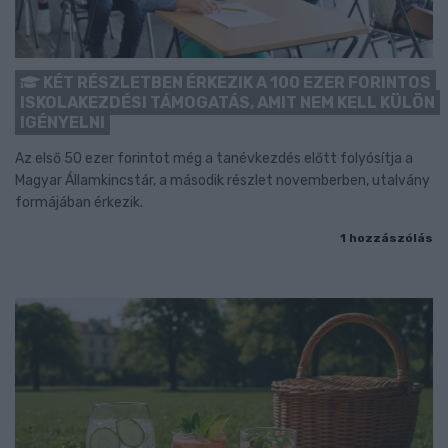
KÉT RÉSZLETBEN ÉRKEZIK A 100 EZER FORINTOS
ISKOLAKEZDÉSI TÁMOGATÁS, AMIT NEM KELL KÜLÖN
IGÉNYELNI
Az első 50 ezer forintot még a tanévkezdés előtt folyósítja a
Magyar Államkincstár, a második részlet novemberben, utalvány
formájában érkezik.
1 hozzászólás