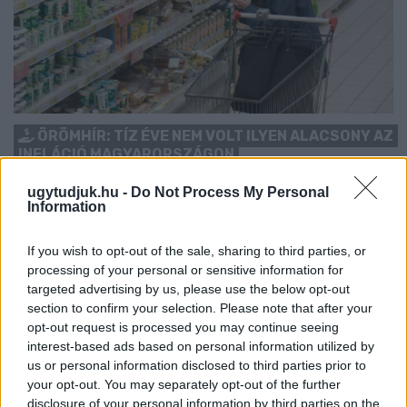
ÖRÖMHÍR: TÍZ ÉVE NEM VOLT ILYEN ALACSONY AZ
INFLÁCIÓ MAGYARORSZÁGON
Júliusban mindössze 1,2 százalékkal emelkedtek éves
ugytudjuk.hu -
Do Not Process My Personal
Information
összevetésben a fogyasztói árak, miközben az élelmiszerek ára
már csökkent.
If you wish to opt-out of the sale, sharing to third parties, or
Szólj hozzá!
processing of your personal or sensitive information for
targeted advertising by us, please use the below opt-out
section to confirm your selection. Please note that after your
opt-out request is processed you may continue seeing
interest-based ads based on personal information utilized by
us or personal information disclosed to third parties prior to
your opt-out. You may separately opt-out of the further
disclosure of your personal information by third parties on the