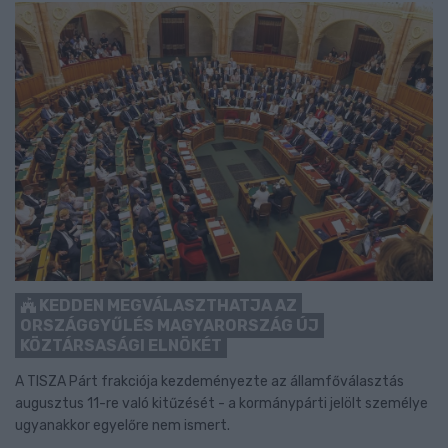
KEDDEN MEGVÁLASZTHATJA AZ
ORSZÁGGYŰLÉS MAGYARORSZÁG ÚJ
KÖZTÁRSASÁGI ELNÖKÉT
A TISZA Párt frakciója kezdeményezte az államfőválasztás
augusztus 11-re való kitűzését - a kormánypárti jelölt személye
ugyanakkor egyelőre nem ismert.