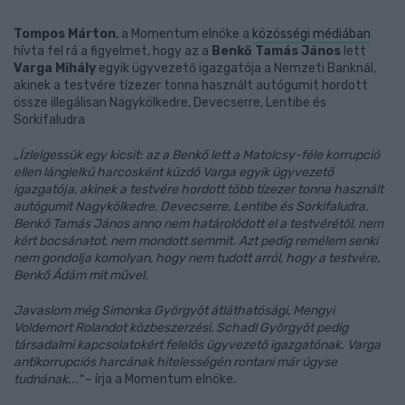
Tompos Márton
, a Momentum elnöke a
közösségi médiában
hívta fel rá a figyelmet, hogy az a
Benkő Tamás János
lett
Varga Mihály
egyik ügyvezető igazgatója a Nemzeti Banknál,
akinek a testvére tízezer tonna használt autógumit hordott
össze illegálisan Nagykölkedre, Devecserre, Lentibe és
Sorkifaludra
„Ízlelgessük egy kicsit: az a Benkő lett a Matolcsy-féle korrupció
ellen lánglelkű harcosként küzdő Varga egyik ügyvezető
igazgatója, akinek a testvére hordott több tízezer tonna használt
autógumit Nagykölkedre, Devecserre, Lentibe és Sorkifaludra.
Benkő Tamás János anno nem határolódott el a testvérétől, nem
kért bocsánatot, nem mondott semmit. Azt pedig remélem senki
nem gondolja komolyan, hogy nem tudott arról, hogy a testvére,
Benkő Ádám mit művel.
Javaslom még Simonka Györgyöt átláthatósági, Mengyi
Voldemort Rolandot közbeszerzési, Schadl Györgyöt pedig
társadalmi kapcsolatokért felelős ügyvezető igazgatónak. Varga
antikorrupciós harcának hitelességén rontani már úgyse
tudnának..."
– írja a Momentum elnöke.