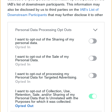
IAB’s list of downstream participants. This information may
also be disclosed by us to third parties on the
IAB’s List of
Downstream Participants
that may further disclose it to other
third parties.
Please note that this website/app uses one or more Google
Personal Data Processing Opt Outs
services and may gather and store information including but
not limited to your visit or usage behaviour. You may click to
I want to opt-out of the Sharing of my
personal data.
grant or deny consent to Google and its third-party tags to
Opted In
A BAROKK ÖSSZES ÁRNYALATA ÉS MÉG EGY SOR
use your data for below specified purposes in below Google
KIVÁLÓ PROGRAM VÁR MINDENKIT EZEN A HÉTVÉGÉN
consent section.
I want to opt-out of the Sale of my
GYŐRBEN
Personal Data.
Opted In
Középpontban a hagyományőrzés, de lesz Pogány Induló és
I want to opt-out of processing my
Majka koncert, jóga szeánsz, “borhajózás” és egy csomó minden
Personal Data for Targeted Advertising.
más.
Opted In
Szólj hozzá!
I want to opt-out of Collection, Use,
Retention, Sale, and/or Sharing of my
Personal Data that Is Unrelated with the
Purposes for which it was collected.
Opted Out