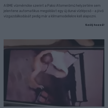
A BME vízmérnöke szerint a Paksi Atomerőmű helyzetére sem
jelentene automatikus megoldást egy új dunai vízlépcső - a jövő
vízgazdálkodását pedig már a klímamodellekre kell alapozni.
Szólj hozzá!