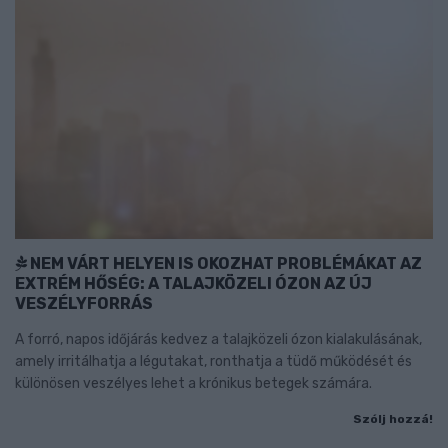
NEM VÁRT HELYEN IS OKOZHAT PROBLÉMÁKAT AZ
EXTRÉM HŐSÉG: A TALAJKÖZELI ÓZON AZ ÚJ
VESZÉLYFORRÁS
A forró, napos időjárás kedvez a talajközeli ózon kialakulásának,
amely irritálhatja a légutakat, ronthatja a tüdő működését és
különösen veszélyes lehet a krónikus betegek számára.
Szólj hozzá!