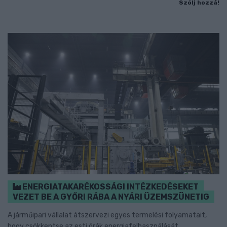
Szólj hozzá!
ENERGIATAKARÉKOSSÁGI INTÉZKEDÉSEKET
VEZET BE A GYŐRI RÁBA A NYÁRI ÜZEMSZÜNETIG
A járműipari vállalat átszervezi egyes termelési folyamatait,
hogy csökkentse az esti órák energiafelhasználását.