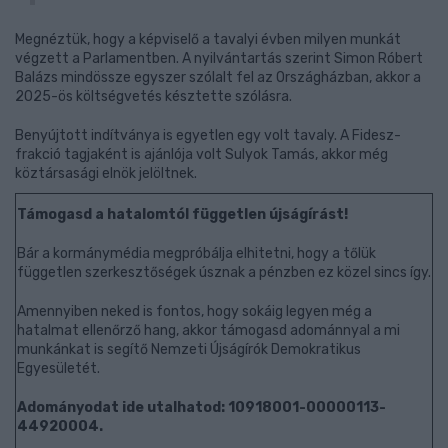
Megnéztük, hogy a képviselő a tavalyi évben milyen munkát
végzett a Parlamentben. A nyilvántartás szerint Simon Róbert
Balázs mindössze egyszer szólalt fel az Országházban, akkor a
2025-ös költségvetés késztette szólásra.
Benyújtott indítványa is egyetlen egy volt tavaly. A Fidesz-
frakció tagjaként is ajánlója volt Sulyok Tamás, akkor még
köztársasági elnök jelöltnek.
Támogasd a hatalomtól független újságírást!
Bár a kormánymédia megpróbálja elhitetni, hogy a tőlük
független szerkesztőségek úsznak a pénzben ez közel sincs így.
Amennyiben neked is fontos, hogy sokáig legyen még a
hatalmat ellenőrző hang, akkor támogasd adománnyal a mi
munkánkat is segítő Nemzeti Újságírók Demokratikus
Egyesületét.
Adományodat ide utalhatod: 10918001-00000113-
44920004.