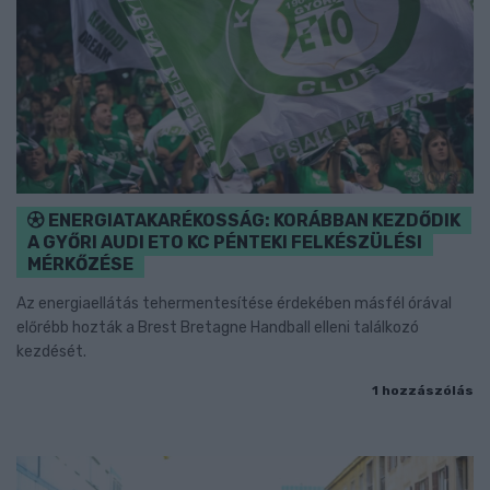
ENERGIATAKARÉKOSSÁG: KORÁBBAN KEZDŐDIK
A GYŐRI AUDI ETO KC PÉNTEKI FELKÉSZÜLÉSI
MÉRKŐZÉSE
Az energiaellátás tehermentesítése érdekében másfél órával
előrébb hozták a Brest Bretagne Handball elleni találkozó
kezdését.
1 hozzászólás