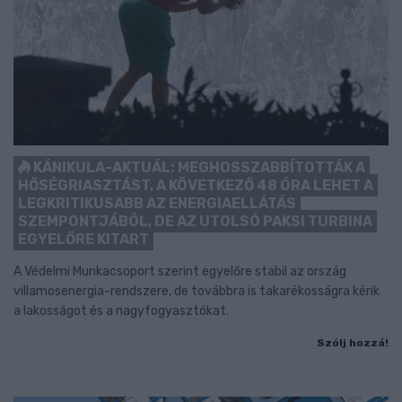
KÁNIKULA-AKTUÁL: MEGHOSSZABBÍTOTTÁK A
HŐSÉGRIASZTÁST, A KÖVETKEZŐ 48 ÓRA LEHET A
LEGKRITIKUSABB AZ ENERGIAELLÁTÁS
SZEMPONTJÁBÓL, DE AZ UTOLSÓ PAKSI TURBINA
EGYELŐRE KITART
A Védelmi Munkacsoport szerint egyelőre stabil az ország
villamosenergia-rendszere, de továbbra is takarékosságra kérik
a lakosságot és a nagyfogyasztókat.
Szólj hozzá!