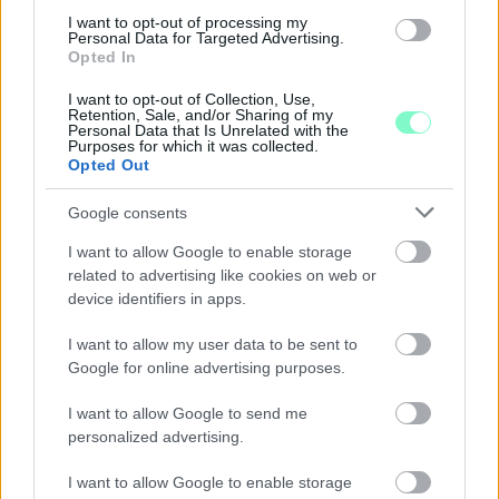
I want to opt-out of processing my
Personal Data for Targeted Advertising.
Opted In
I want to opt-out of Collection, Use,
Retention, Sale, and/or Sharing of my
Personal Data that Is Unrelated with the
Purposes for which it was collected.
Opted Out
A RÓMAIAKTÓL AZ AGYAGKATONÁKIG –
TÁRLATVEZETÉSEK, WORKSHOP ÉS
Google consents
KÖZÖNSÉGTALÁLKOZÓ VÁRJA A LÁTOGATÓKAT A
GYŐRI RÓMER MÚZEUMBAN
I want to allow Google to enable storage
related to advertising like cookies on web or
Ingyenes programokkal és különleges kiállításokkal készülnek a
device identifiers in apps.
hét második felére, a hőségriadó idején ráadásul a Várkazamata
– Kőtár is díjmentesen látogatható.
I want to allow my user data to be sent to
Google for online advertising purposes.
Szólj hozzá!
I want to allow Google to send me
personalized advertising.
I want to allow Google to enable storage