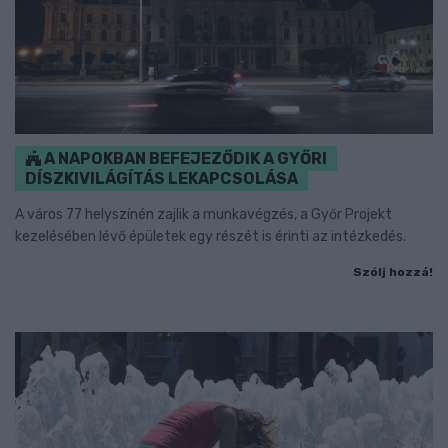
A NAPOKBAN BEFEJEZŐDIK A GYŐRI
DÍSZKIVILÁGÍTÁS LEKAPCSOLÁSA
A város 77 helyszínén zajlik a munkavégzés, a Győr Projekt
kezelésében lévő épületek egy részét is érinti az intézkedés.
Szólj hozzá!