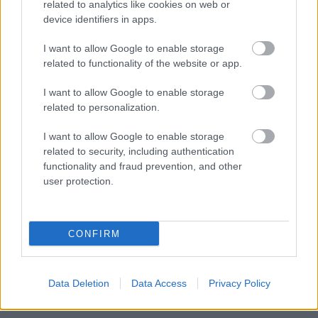
related to analytics like cookies on web or
device identifiers in apps.
I want to allow Google to enable storage
related to functionality of the website or app.
I want to allow Google to enable storage
related to personalization.
I want to allow Google to enable storage
related to security, including authentication
functionality and fraud prevention, and other
user protection.
CZUNYINÉ HARCA A GMAIL ÉS AZ ÖNKÉNY ELLEN
- LETILTOTTA A GOOGLE A VÉDVONAL LEVELEZŐ
FIÓKJÁT
CONFIRM
Nem vicc! A Fidesz maradéka tényleg egy ingyenes e-mail
szolgáltatást használt, hogy megvédje a Fidesz maradékát.
Szólj hozzá!
Data Deletion
Data Access
Privacy Policy