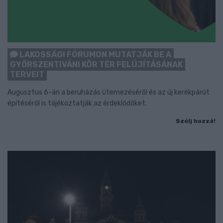
LAKOSSÁGI FÓRUMON MUTATJÁK BE A
GYŐRSZENTIVÁNI KÖR TÉR FELÚJÍTÁSÁNAK
TERVEIT
Augusztus 6-án a beruházás ütemezéséről és az új kerékpárút
építéséről is tájékoztatják az érdeklődőket.
Szólj hozzá!