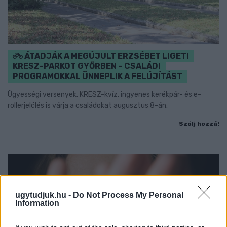
ÁTADJÁK A MEGÚJULT ERZSÉBET LIGETI
KRESZ-PARKOT GYŐRBEN – CSALÁDI
PROGRAMOKKAL ÜNNEPLIK A FELÚJÍTÁST
Ügyességi versenyek, KRESZ-kvíz, ingyenes kerékpár- és e-
rollerjelölés is várja a családokat augusztus 8-án.
Szólj hozzá!
ugytudjuk.hu -
Do Not Process My Personal
Information