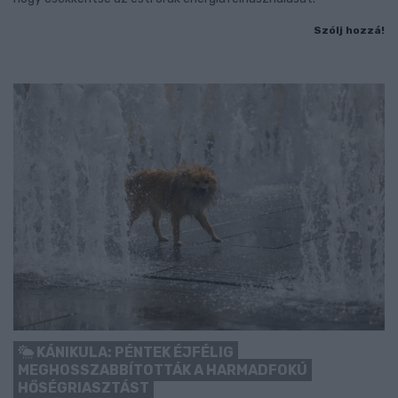
Szólj hozzá!
KÁNIKULA: PÉNTEK ÉJFÉLIG
MEGHOSSZABBÍTOTTÁK A HARMADFOKÚ
HŐSÉGRIASZTÁST