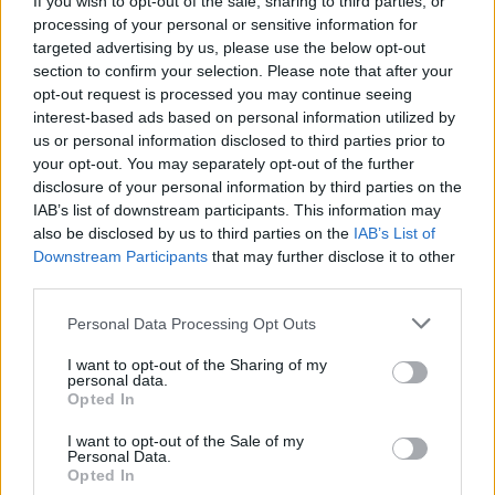
If you wish to opt-out of the sale, sharing to third parties, or
processing of your personal or sensitive information for
targeted advertising by us, please use the below opt-out
section to confirm your selection. Please note that after your
opt-out request is processed you may continue seeing
interest-based ads based on personal information utilized by
us or personal information disclosed to third parties prior to
your opt-out. You may separately opt-out of the further
NŐVERŐ SZOMBATHELYI FÉRFI ELLEN EMELT
disclosure of your personal information by third parties on the
VÁDAT AZ ÜGYÉSZSÉG
IAB’s list of downstream participants. This information may
also be disclosed by us to third parties on the
IAB’s List of
A férfi a nyílt utcán kezdte verni áldozatát.
Downstream Participants
that may further disclose it to other
Szólj hozzá!
third parties.
Please note that this website/app uses one or more Google
Personal Data Processing Opt Outs
services and may gather and store information including but
not limited to your visit or usage behaviour. You may click to
I want to opt-out of the Sharing of my
personal data.
grant or deny consent to Google and its third-party tags to
Opted In
use your data for below specified purposes in below Google
consent section.
I want to opt-out of the Sale of my
Personal Data.
Opted In