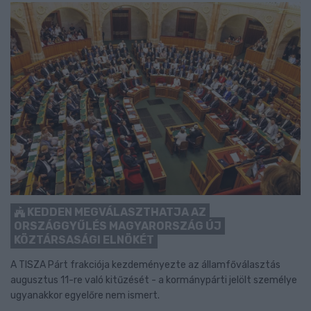
KEDDEN MEGVÁLASZTHATJA AZ
ORSZÁGGYŰLÉS MAGYARORSZÁG ÚJ
KÖZTÁRSASÁGI ELNÖKÉT
A TISZA Párt frakciója kezdeményezte az államfőválasztás
augusztus 11-re való kitűzését - a kormánypárti jelölt személye
ugyanakkor egyelőre nem ismert.