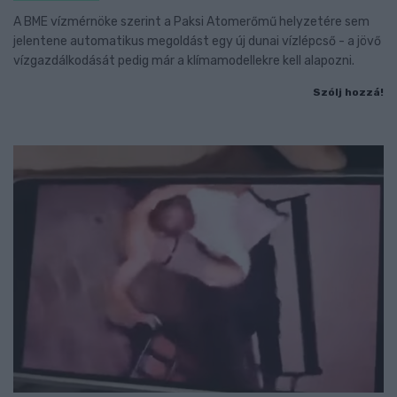
A BME vízmérnöke szerint a Paksi Atomerőmű helyzetére sem
jelentene automatikus megoldást egy új dunai vízlépcső - a jövő
vízgazdálkodását pedig már a klímamodellekre kell alapozni.
Szólj hozzá!