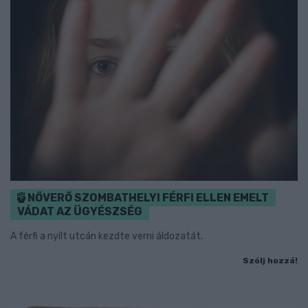
NŐVERŐ SZOMBATHELYI FÉRFI ELLEN EMELT
VÁDAT AZ ÜGYÉSZSÉG
A férfi a nyílt utcán kezdte verni áldozatát.
Szólj hozzá!