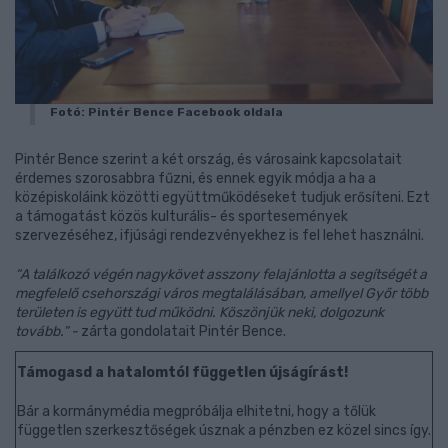
Fotó: Pintér Bence Facebook oldala
Pintér Bence szerint a két ország, és városaink kapcsolatait
érdemes szorosabbra fűzni, és ennek egyik módja a ha a
középiskoláink közötti együttműködéseket tudjuk erősíteni. Ezt
a támogatást közös kulturális- és sportesemények
szervezéséhez, ifjúsági rendezvényekhez is fel lehet használni.
“A találkozó végén nagykövet asszony felajánlotta a segítségét a
megfelelő csehországi város megtalálásában, amellyel Győr több
területen is együtt tud működni. Köszönjük neki, dolgozunk
tovább.” -
zárta gondolatait Pintér Bence.
Támogasd a hatalomtól független újságírást!
Bár a kormánymédia megpróbálja elhitetni, hogy a tőlük
független szerkesztőségek úsznak a pénzben ez közel sincs így.