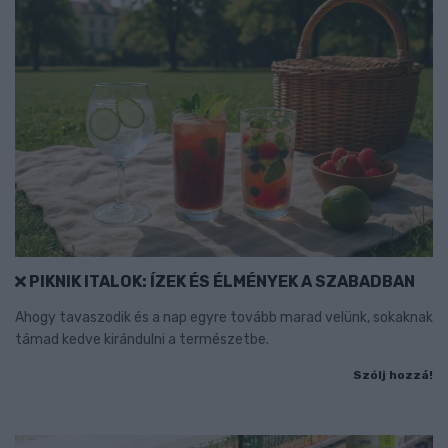
PIKNIK ITALOK: ÍZEK ÉS ÉLMÉNYEK A SZABADBAN
Ahogy tavaszodik és a nap egyre tovább marad velünk, sokaknak
támad kedve kirándulni a természetbe.
Szólj hozzá!