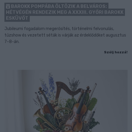
BAROKK POMPÁBA ÖLTÖZIK A BELVÁROS:
HÉTVÉGÉN RENDEZIK MEG A XXXIII. GYŐRI BAROKK
ESKÜVŐT
Jubileumi fogadalom megerősítés, történelmi felvonulás,
tűzshow és vezetett séták is várják az érdeklődőket augusztus
7–8-án.
Szólj hozzá!