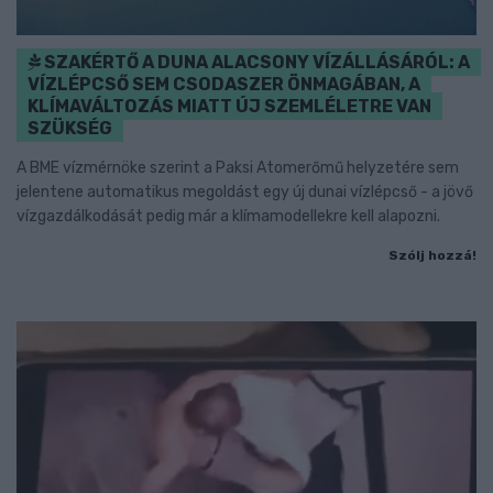
SZAKÉRTŐ A DUNA ALACSONY VÍZÁLLÁSÁRÓL: A
VÍZLÉPCSŐ SEM CSODASZER ÖNMAGÁBAN, A
KLÍMAVÁLTOZÁS MIATT ÚJ SZEMLÉLETRE VAN
SZÜKSÉG
A BME vízmérnöke szerint a Paksi Atomerőmű helyzetére sem
jelentene automatikus megoldást egy új dunai vízlépcső - a jövő
vízgazdálkodását pedig már a klímamodellekre kell alapozni.
Szólj hozzá!