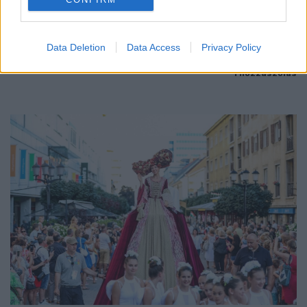
Az energiaellátás tehermentesítése érdekében másfél órával
előrébb hozták a Brest Bretagne Handball elleni találkozó
Data Deletion
Data Access
Privacy Policy
kezdését.
1 hozzászólás