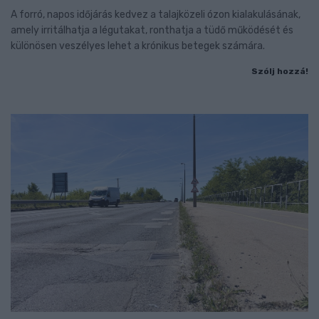
A forró, napos időjárás kedvez a talajközeli ózon kialakulásának,
amely irritálhatja a légutakat, ronthatja a tüdő működését és
különösen veszélyes lehet a krónikus betegek számára.
Szólj hozzá!