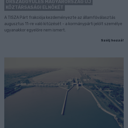
ORSZÁGGYŰLÉS MAGYARORSZÁG ÚJ
KÖZTÁRSASÁGI ELNÖKÉT
A TISZA Párt frakciója kezdeményezte az államfőválasztás
augusztus 11-re való kitűzését - a kormánypárti jelölt személye
ugyanakkor egyelőre nem ismert.
Szólj hozzá!