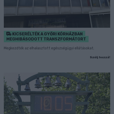
KICSERÉLTÉK A GYŐRI KÓRHÁZBAN
MEGHIBÁSODOTT TRANSZFORMÁTORT
Megkezdték az elhalasztott egészségügyi ellátásokat.
Szólj hozzá!