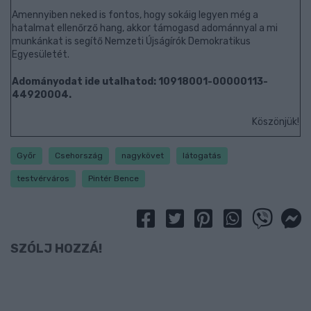
Amennyiben neked is fontos, hogy sokáig legyen még a
hatalmat ellenőrző hang, akkor támogasd adománnyal a mi
munkánkat is segítő Nemzeti Újságírók Demokratikus
Egyesületét.
Adományodat ide utalhatod: 10918001-00000113-
44920004.
Köszönjük!
Győr
Csehország
nagykövet
látogatás
testvérváros
Pintér Bence
SZÓLJ HOZZÁ!