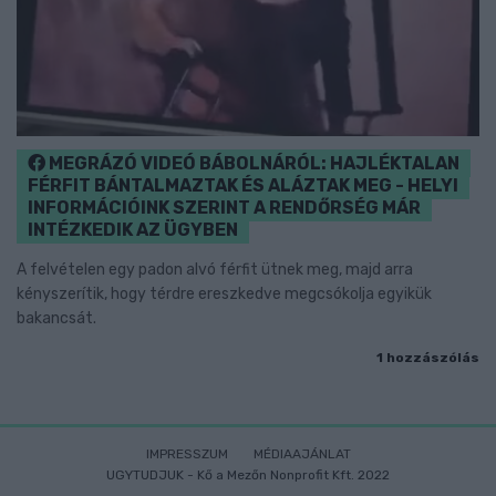
MEGRÁZÓ VIDEÓ BÁBOLNÁRÓL: HAJLÉKTALAN
FÉRFIT BÁNTALMAZTAK ÉS ALÁZTAK MEG - HELYI
INFORMÁCIÓINK SZERINT A RENDŐRSÉG MÁR
INTÉZKEDIK AZ ÜGYBEN
A felvételen egy padon alvó férfit ütnek meg, majd arra
kényszerítik, hogy térdre ereszkedve megcsókolja egyikük
bakancsát.
1 hozzászólás
IMPRESSZUM
MÉDIAAJÁNLAT
UGYTUDJUK - Kő a Mezőn Nonprofit Kft. 2022