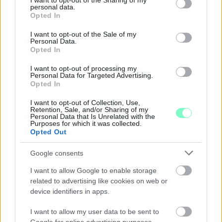
not limited to your visit or usage behaviour. You may click to
I want to opt-out of the Sharing of my
personal data.
grant or deny consent to Google and its third-party tags to
Opted In
use your data for below specified purposes in below Google
consent section.
I want to opt-out of the Sale of my
Personal Data.
Opted In
I want to opt-out of processing my
Personal Data for Targeted Advertising.
Opted In
I want to opt-out of Collection, Use,
Retention, Sale, and/or Sharing of my
Personal Data that Is Unrelated with the
Purposes for which it was collected.
Opted Out
Google consents
A BAROKK ÖSSZES ÁRNYALATA ÉS MÉG EGY SOR
I want to allow Google to enable storage
KIVÁLÓ PROGRAM VÁR MINDENKIT EZEN A HÉTVÉGÉN
related to advertising like cookies on web or
GYŐRBEN
device identifiers in apps.
Középpontban a hagyományőrzés, de lesz Pogány Induló és
Majka koncert, jóga szeánsz, “borhajózás” és egy csomó minden
I want to allow my user data to be sent to