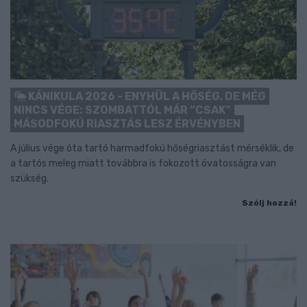
KÁNIKULA 2026 - ENYHÜL A HŐSÉG, DE MÉG
NINCS VÉGE: SZOMBATTÓL MÁR “CSAK”
MÁSODFOKÚ RIASZTÁS LESZ ÉRVÉNYBEN
A július vége óta tartó harmadfokú hőségriasztást mérséklik, de
a tartós meleg miatt továbbra is fokozott óvatosságra van
szükség.
Szólj hozzá!