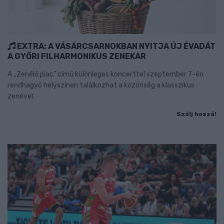
EXTRA: A VÁSÁRCSARNOKBAN NYITJA ÚJ ÉVADÁT
A GYŐRI FILHARMONIKUS ZENEKAR
A „Zenélő piac” című különleges koncerttel szeptember 7-én
rendhagyó helyszínen találkozhat a közönség a klasszikus
zenével.
Szólj hozzá!