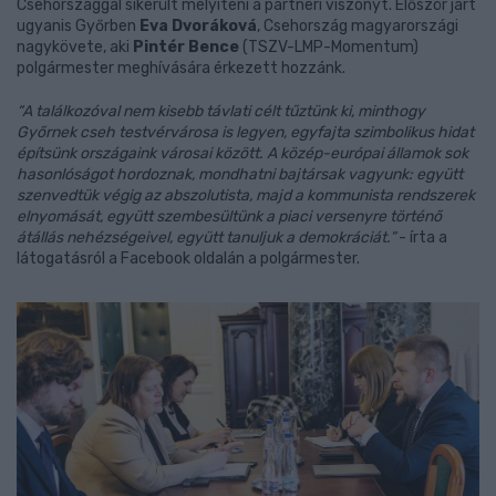
Csehországgal sikerült mélyíteni a partneri viszonyt. Először járt
ugyanis Győrben
Eva Dvoráková
, Csehország magyarországi
nagykövete, aki
Pintér Bence
(TSZV-LMP-Momentum)
polgármester meghívására érkezett hozzánk.
“A találkozóval nem kisebb távlati célt tűztünk ki, minthogy
Győrnek cseh testvérvárosa is legyen, egyfajta szimbolikus hidat
építsünk országaink városai között. A közép-európai államok sok
hasonlóságot hordoznak, mondhatni bajtársak vagyunk: együtt
szenvedtük végig az abszolutista, majd a kommunista rendszerek
elnyomását, együtt szembesültünk a piaci versenyre történő
átállás nehézségeivel, együtt tanuljuk a demokráciát.”
- írta a
látogatásról a Facebook oldalán a polgármester.