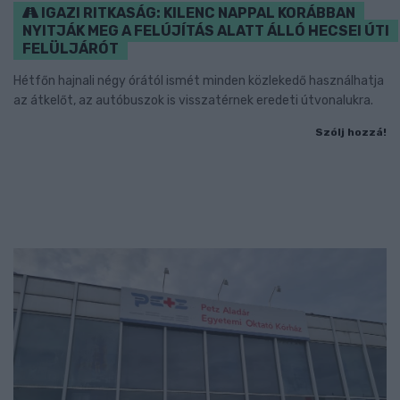
IGAZI RITKASÁG: KILENC NAPPAL KORÁBBAN
NYITJÁK MEG A FELÚJÍTÁS ALATT ÁLLÓ HECSEI ÚTI
FELÜLJÁRÓT
Hétfőn hajnali négy órától ismét minden közlekedő használhatja
az átkelőt, az autóbuszok is visszatérnek eredeti útvonalukra.
Szólj hozzá!