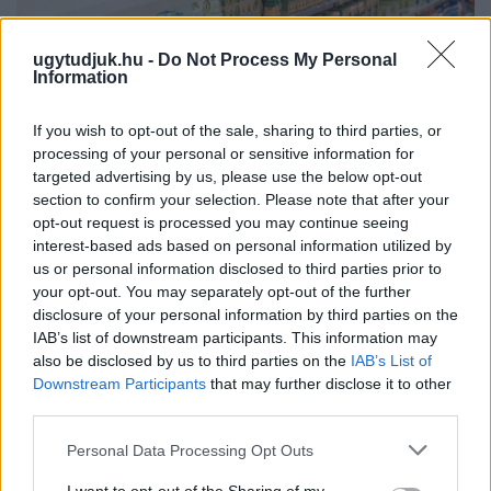
ugytudjuk.hu -
Do Not Process My Personal
Information
If you wish to opt-out of the sale, sharing to third parties, or
processing of your personal or sensitive information for
targeted advertising by us, please use the below opt-out
section to confirm your selection. Please note that after your
opt-out request is processed you may continue seeing
interest-based ads based on personal information utilized by
us or personal information disclosed to third parties prior to
your opt-out. You may separately opt-out of the further
ÖRÖMHÍR: TÍZ ÉVE NEM VOLT ILYEN ALACSONY AZ
disclosure of your personal information by third parties on the
INFLÁCIÓ MAGYARORSZÁGON
IAB’s list of downstream participants. This information may
also be disclosed by us to third parties on the
IAB’s List of
Júliusban mindössze 1,2 százalékkal emelkedtek éves
Downstream Participants
that may further disclose it to other
összevetésben a fogyasztói árak, miközben az élelmiszerek ára
third parties.
már csökkent.
Please note that this website/app uses one or more Google
Personal Data Processing Opt Outs
Szólj hozzá!
services and may gather and store information including but