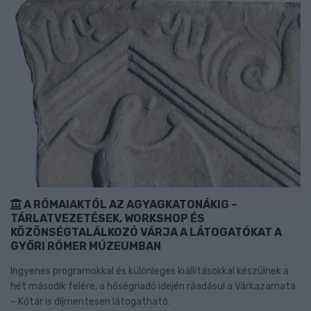
A RÓMAIAKTÓL AZ AGYAGKATONÁKIG –
TÁRLATVEZETÉSEK, WORKSHOP ÉS
KÖZÖNSÉGTALÁLKOZÓ VÁRJA A LÁTOGATÓKAT A
GYŐRI RÓMER MÚZEUMBAN
Ingyenes programokkal és különleges kiállításokkal készülnek a
hét második felére, a hőségriadó idején ráadásul a Várkazamata
– Kőtár is díjmentesen látogatható.