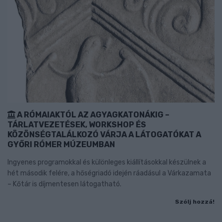
A RÓMAIAKTÓL AZ AGYAGKATONÁKIG –
TÁRLATVEZETÉSEK, WORKSHOP ÉS
KÖZÖNSÉGTALÁLKOZÓ VÁRJA A LÁTOGATÓKAT A
GYŐRI RÓMER MÚZEUMBAN
Ingyenes programokkal és különleges kiállításokkal készülnek a
hét második felére, a hőségriadó idején ráadásul a Várkazamata
– Kőtár is díjmentesen látogatható.
Szólj hozzá!