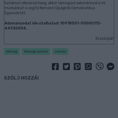
hatalmat ellenőrző hang, akkor támogasd adománnyal a mi
munkánkat is segítő Nemzeti Újságírók Demokratikus
Egyesületét.
Adományodat ide utalhatod: 10918001-00000113-
44920004.
Köszönjük!
kőszeg
kőszegi uszoda
uszoda
SZÓLJ HOZZÁ!