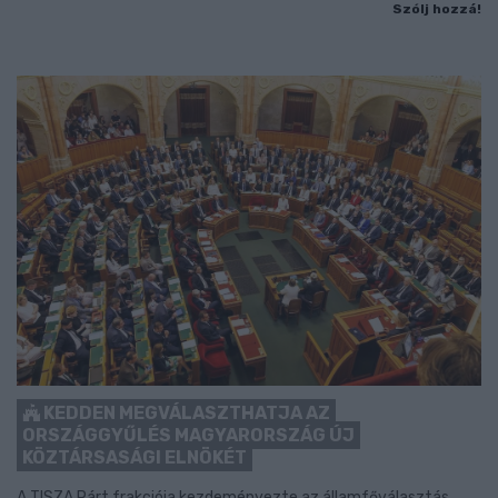
Szólj hozzá!
KEDDEN MEGVÁLASZTHATJA AZ
ORSZÁGGYŰLÉS MAGYARORSZÁG ÚJ
KÖZTÁRSASÁGI ELNÖKÉT
A TISZA Párt frakciója kezdeményezte az államfőválasztás