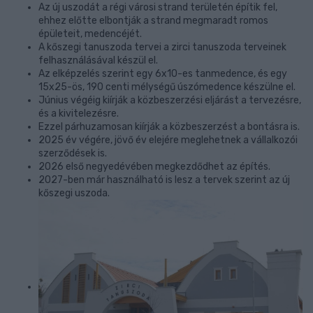
Az új uszodát a régi városi strand területén építik fel,
ehhez előtte elbontják a strand megmaradt romos
épületeit, medencéjét.
A kőszegi tanuszoda tervei a zirci tanuszoda terveinek
felhasználásával készül el.
Az elképzelés szerint egy 6x10-es tanmedence, és egy
15x25-ös, 190 centi mélységű úszómedence készülne el.
Június végéig kiírják a közbeszerzési eljárást a tervezésre,
és a kivitelezésre.
Ezzel párhuzamosan kiírják a közbeszerzést a bontásra is.
2025 év végére, jövő év elejére meglehetnek a vállalkozói
szerződések is.
2026 első negyedévében megkezdődhet az építés.
2027-ben már használható is lesz a tervek szerint az új
kőszegi uszoda.