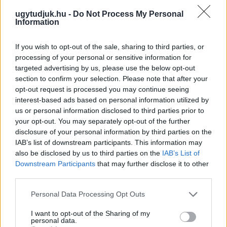
ugytudjuk.hu -
Do Not Process My Personal
Information
If you wish to opt-out of the sale, sharing to third parties, or
processing of your personal or sensitive information for
targeted advertising by us, please use the below opt-out
section to confirm your selection. Please note that after your
opt-out request is processed you may continue seeing
interest-based ads based on personal information utilized by
us or personal information disclosed to third parties prior to
PIKNIK ITALOK: ÍZEK ÉS ÉLMÉNYEK A SZABADBAN
your opt-out. You may separately opt-out of the further
Ahogy tavaszodik és a nap egyre tovább marad velünk, sokaknak
disclosure of your personal information by third parties on the
támad kedve kirándulni a természetbe.
IAB’s list of downstream participants. This information may
also be disclosed by us to third parties on the
IAB’s List of
Szólj hozzá!
Downstream Participants
that may further disclose it to other
third parties.
Please note that this website/app uses one or more Google
Personal Data Processing Opt Outs
services and may gather and store information including but
not limited to your visit or usage behaviour. You may click to
I want to opt-out of the Sharing of my
personal data.
grant or deny consent to Google and its third-party tags to