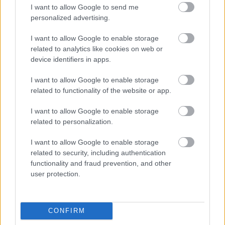
I want to allow Google to send me
personalized advertising.
I want to allow Google to enable storage
related to analytics like cookies on web or
device identifiers in apps.
I want to allow Google to enable storage
related to functionality of the website or app.
I want to allow Google to enable storage
related to personalization.
A BAROKK ÖSSZES ÁRNYALATA ÉS MÉG EGY SOR
I want to allow Google to enable storage
KIVÁLÓ PROGRAM VÁR MINDENKIT EZEN A HÉTVÉGÉN
related to security, including authentication
GYŐRBEN
functionality and fraud prevention, and other
Középpontban a hagyományőrzés, de lesz Pogány Induló és
user protection.
Majka koncert, jóga szeánsz, “borhajózás” és egy csomó minden
más.
CONFIRM
Szólj hozzá!