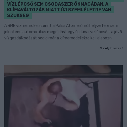
VÍZLÉPCSŐ SEM CSODASZER ÖNMAGÁBAN, A
KLÍMAVÁLTOZÁS MIATT ÚJ SZEMLÉLETRE VAN
SZÜKSÉG
A BME vízmérnöke szerint a Paksi Atomerőmű helyzetére sem
jelentene automatikus megoldást egy új dunai vízlépcső - a jövő
vízgazdálkodását pedig már a klímamodellekre kell alapozni.
Szólj hozzá!