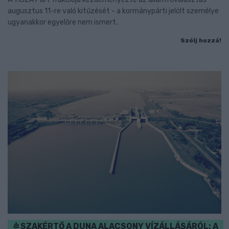
augusztus 11-re való kitűzését - a kormánypárti jelölt személye
ugyanakkor egyelőre nem ismert.
Szólj hozzá!
SZAKÉRTŐ A DUNA ALACSONY VÍZÁLLÁSÁRÓL: A