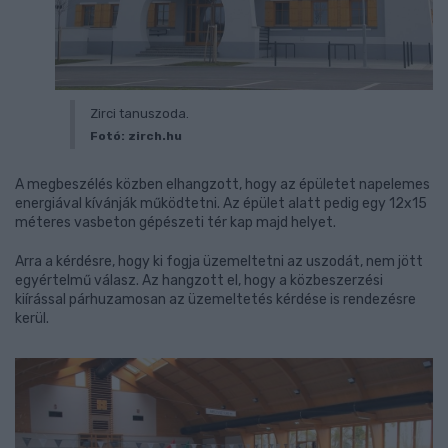
Zirci tanuszoda.
Fotó: zirch.hu
A megbeszélés közben elhangzott, hogy az épületet napelemes
energiával kívánják működtetni. Az épület alatt pedig egy 12x15
méteres vasbeton gépészeti tér kap majd helyet.
Arra a kérdésre, hogy ki fogja üzemeltetni az uszodát, nem jött
egyértelmű válasz. Az hangzott el, hogy a közbeszerzési
kiírással párhuzamosan az üzemeltetés kérdése is rendezésre
kerül.