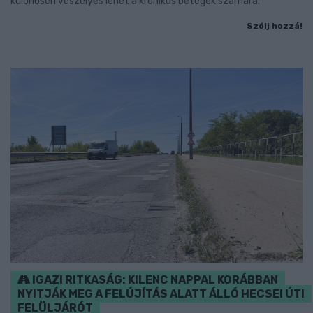
különösen veszélyes lehet a krónikus betegek számára.
Szólj hozzá!
IGAZI RITKASÁG: KILENC NAPPAL KORÁBBAN
NYITJÁK MEG A FELÚJÍTÁS ALATT ÁLLÓ HECSEI ÚTI
FELÜLJÁRÓT