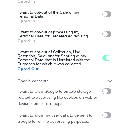
Opted In
use your data for below specified purposes in below Google
consent section.
I want to opt-out of the Sale of my
Personal Data.
Opted In
I want to opt-out of processing my
Personal Data for Targeted Advertising.
Opted In
I want to opt-out of Collection, Use,
Retention, Sale, and/or Sharing of my
Personal Data that Is Unrelated with the
ÖRÖMHÍR: TÍZ ÉVE NEM VOLT ILYEN ALACSONY AZ
Purposes for which it was collected.
INFLÁCIÓ MAGYARORSZÁGON
Opted Out
Júliusban mindössze 1,2 százalékkal emelkedtek éves
Google consents
összevetésben a fogyasztói árak, miközben az élelmiszerek ára
már csökkent.
I want to allow Google to enable storage
related to advertising like cookies on web or
Szólj hozzá!
device identifiers in apps.
I want to allow my user data to be sent to
Google for online advertising purposes.