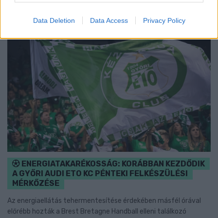
Data Deletion
Data Access
Privacy Policy
ENERGIATAKARÉKOSSÁG: KORÁBBAN KEZDŐDIK
A GYŐRI AUDI ETO KC PÉNTEKI FELKÉSZÜLÉSI
MÉRKŐZÉSE
Az energiaellátás tehermentesítése érdekében másfél órával
előrébb hozták a Brest Bretagne Handball elleni találkozó