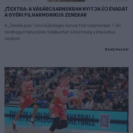
EXTRA: A VÁSÁRCSARNOKBAN NYITJA ÚJ ÉVADÁT
A GYŐRI FILHARMONIKUS ZENEKAR
A „Zenélő piac” című különleges koncerttel szeptember 7-én
rendhagyó helyszínen találkozhat a közönség a klasszikus
zenével.
Szólj hozzá!