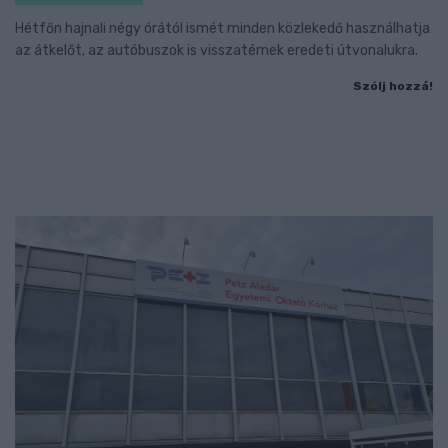
Hétfőn hajnali négy órától ismét minden közlekedő használhatja
az átkelőt, az autóbuszok is visszatérnek eredeti útvonalukra.
Szólj hozzá!