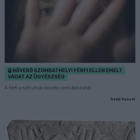
NŐVERŐ SZOMBATHELYI FÉRFI ELLEN EMELT
VÁDAT AZ ÜGYÉSZSÉG
A férfi a nyílt utcán kezdte verni áldozatát.
Szólj hozzá!