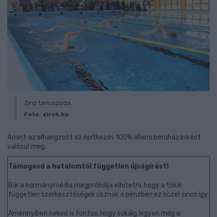
Zirci tanuszoda.
Fotó: zirch.hu
Amint az elhangzott az építkezés 100% állami beruházásként
valósul meg.
Támogasd a hatalomtól független újságírást!
Bár a kormánymédia megpróbálja elhitetni, hogy a tőlük
független szerkesztőségek úsznak a pénzben ez közel sincs így.
Amennyiben neked is fontos, hogy sokáig legyen még a