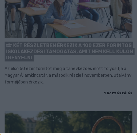
KÉT RÉSZLETBEN ÉRKEZIK A 100 EZER FORINTOS
ISKOLAKEZDÉSI TÁMOGATÁS, AMIT NEM KELL KÜLÖN
IGÉNYELNI
Az első 50 ezer forintot még a tanévkezdés előtt folyósítja a
Magyar Államkincstár, a második részlet novemberben, utalvány
formájában érkezik.
1 hozzászólás