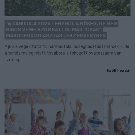
KÁNIKULA 2026 - ENYHÜL A HŐSÉG, DE MÉG
NINCS VÉGE: SZOMBATTÓL MÁR “CSAK”
MÁSODFOKÚ RIASZTÁS LESZ ÉRVÉNYBEN
A július vége óta tartó harmadfokú hőségriasztást mérséklik, de
a tartós meleg miatt továbbra is fokozott óvatosságra van
szükség.
Szólj hozzá!