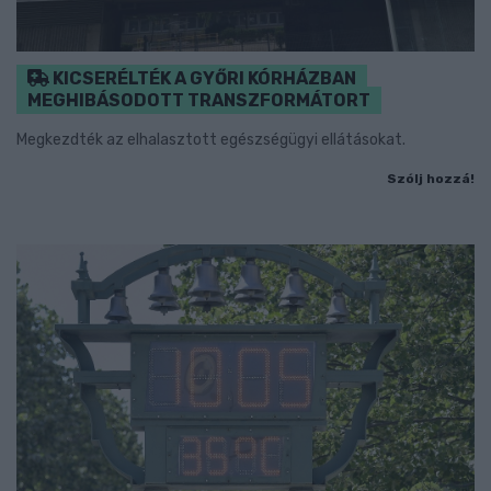
KICSERÉLTÉK A GYŐRI KÓRHÁZBAN
MEGHIBÁSODOTT TRANSZFORMÁTORT
Megkezdték az elhalasztott egészségügyi ellátásokat.
Szólj hozzá!