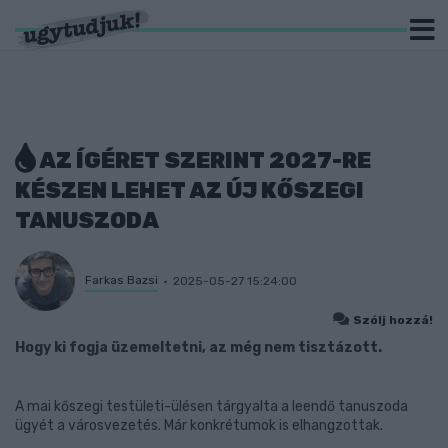
AZ ÍGÉRET SZERINT 2027-RE
KÉSZEN LEHET AZ ÚJ KŐSZEGI
TANUSZODA
Farkas Bazsi
2025-05-27 15:24:00
Szólj hozzá!
Hogy ki fogja üzemeltetni, az még nem tisztázott.
A mai kőszegi testületi-ülésen tárgyalta a leendő tanuszoda
ügyét a városvezetés. Már konkrétumok is elhangzottak.