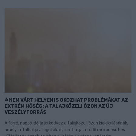
NEM VÁRT HELYEN IS OKOZHAT PROBLÉMÁKAT AZ
EXTRÉM HŐSÉG: A TALAJKÖZELI ÓZON AZ ÚJ
VESZÉLYFORRÁS
A forró, napos időjárás kedvez a talajközeli ózon kialakulásának,
amely irritálhatja a légutakat, ronthatja a tüdő működését és