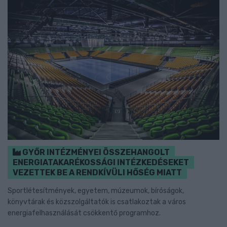
GYŐR INTÉZMÉNYEI ÖSSZEHANGOLT
ENERGIATAKARÉKOSSÁGI INTÉZKEDÉSEKET
VEZETTEK BE A RENDKÍVÜLI HŐSÉG MIATT
Sportlétesítmények, egyetem, múzeumok, bíróságok,
könyvtárak és közszolgáltatók is csatlakoztak a város
energiafelhasználását csökkentő programhoz.