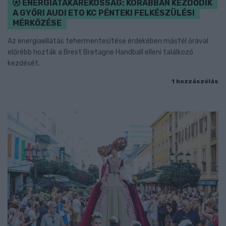
ENERGIATAKARÉKOSSÁG: KORÁBBAN KEZDŐDIK
A GYŐRI AUDI ETO KC PÉNTEKI FELKÉSZÜLÉSI
MÉRKŐZÉSE
Az energiaellátás tehermentesítése érdekében másfél órával
előrébb hozták a Brest Bretagne Handball elleni találkozó
kezdését.
1 hozzászólás