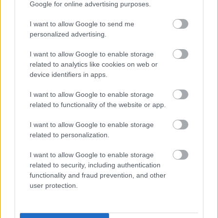
Google for online advertising purposes.
KÖZÖNSÉGTALÁLKOZÓ VÁRJA A LÁTOGATÓKAT A
GYŐRI RÓMER MÚZEUMBAN
I want to allow Google to send me
Ingyenes programokkal és különleges kiállításokkal készülnek a
personalized advertising.
hét második felére, a hőségriadó idején ráadásul a Várkazamata
– Kőtár is díjmentesen látogatható.
I want to allow Google to enable storage
related to analytics like cookies on web or
Szólj hozzá!
device identifiers in apps.
I want to allow Google to enable storage
related to functionality of the website or app.
I want to allow Google to enable storage
related to personalization.
I want to allow Google to enable storage
related to security, including authentication
functionality and fraud prevention, and other
user protection.