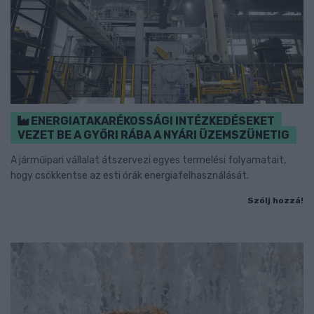
ENERGIATAKARÉKOSSÁGI INTÉZKEDÉSEKET
VEZET BE A GYŐRI RÁBA A NYÁRI ÜZEMSZÜNETIG
A járműipari vállalat átszervezi egyes termelési folyamatait,
hogy csökkentse az esti órák energiafelhasználását.
Szólj hozzá!