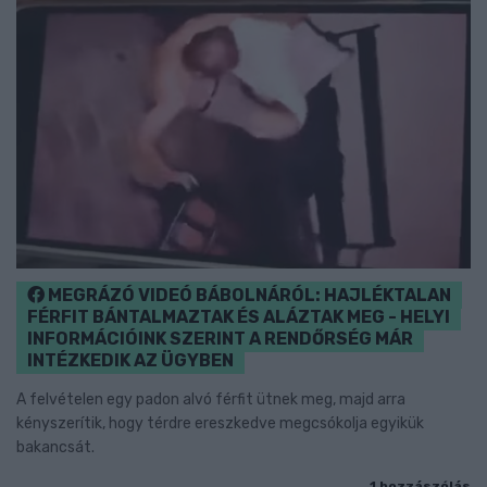
MEGRÁZÓ VIDEÓ BÁBOLNÁRÓL: HAJLÉKTALAN
FÉRFIT BÁNTALMAZTAK ÉS ALÁZTAK MEG - HELYI
INFORMÁCIÓINK SZERINT A RENDŐRSÉG MÁR
INTÉZKEDIK AZ ÜGYBEN
A felvételen egy padon alvó férfit ütnek meg, majd arra
kényszerítik, hogy térdre ereszkedve megcsókolja egyikük
bakancsát.
1 hozzászólás