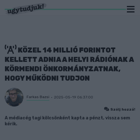
KÖZEL 14 MILLIÓ FORINTOT
KELLETT ADNIA A HELYI RÁDIÓNAK A
KÖRMENDI ÖNKORMÁNYZATNAK,
HOGY MŰKÖDNI TUDJON
Farkas Bazsi
2025-05-19 06:37:00
Szólj hozzá!
A médiacég tagi kölcsönként kapta a pénzt, vissza sem
kérik.