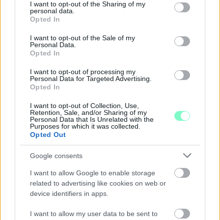
not limited to your visit or usage behaviour. You may click to
I want to opt-out of the Sharing of my
A férfi a nyílt utcán kezdte verni áldozatát.
personal data.
grant or deny consent to Google and its third-party tags to
Opted In
use your data for below specified purposes in below Google
Szólj hozzá!
consent section.
I want to opt-out of the Sale of my
Personal Data.
Opted In
I want to opt-out of processing my
Personal Data for Targeted Advertising.
Opted In
I want to opt-out of Collection, Use,
Retention, Sale, and/or Sharing of my
Personal Data that Is Unrelated with the
Purposes for which it was collected.
Opted Out
Google consents
I want to allow Google to enable storage
related to advertising like cookies on web or
device identifiers in apps.
A RÓMAIAKTÓL AZ AGYAGKATONÁKIG –
I want to allow my user data to be sent to
TÁRLATVEZETÉSEK, WORKSHOP ÉS