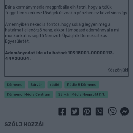
Bár a kormánymédia megpróbálja elhitetni, hogy a tőlük
független szerkesztőségek úsznak a pénzben ez közel sincs így.
Amennyiben neked is fontos, hogy sokáig legyen még a
hatalmat ellenőrző hang, akkor támogasd adománnyal a mi
munkánkat is segítő Nemzeti Újságírók Demokratikus
Egyesületét.
Adományodat ide utalhatod: 10918001-00000113-
44920004.
Köszönjük!
Körmend
Sárvár
rádió
Rádió 8 Körmend
Körmendi Média Centrum
Sárvári Média Nonprofit Kft.
SZÓLJ HOZZÁ!