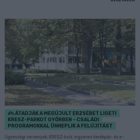
ÁTADJÁK A MEGÚJULT ERZSÉBET LIGETI
KRESZ-PARKOT GYŐRBEN – CSALÁDI
PROGRAMOKKAL ÜNNEPLIK A FELÚJÍTÁST
Ügyességi versenyek, KRESZ-kvíz, ingyenes kerékpár- és e-