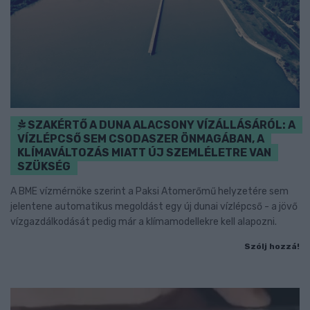
SZAKÉRTŐ A DUNA ALACSONY VÍZÁLLÁSÁRÓL: A
VÍZLÉPCSŐ SEM CSODASZER ÖNMAGÁBAN, A
KLÍMAVÁLTOZÁS MIATT ÚJ SZEMLÉLETRE VAN
SZÜKSÉG
A BME vízmérnöke szerint a Paksi Atomerőmű helyzetére sem
jelentene automatikus megoldást egy új dunai vízlépcső - a jövő
vízgazdálkodását pedig már a klímamodellekre kell alapozni.
Szólj hozzá!