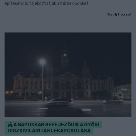
építéséről is tájékoztatják az érdeklődőket.
Szólj hozzá!
A NAPOKBAN BEFEJEZŐDIK A GYŐRI
DÍSZKIVILÁGÍTÁS LEKAPCSOLÁSA