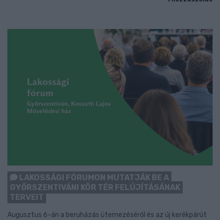
LAKOSSÁGI FÓRUMON MUTATJÁK BE A
GYŐRSZENTIVÁNI KÖR TÉR FELÚJÍTÁSÁNAK
TERVEIT
Augusztus 6-án a beruházás ütemezéséről és az új kerékpárút