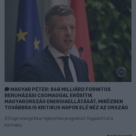
MAGYAR PÉTER: 868 MILLIÁRD FORINTOS
BERUHÁZÁSI CSOMAGGAL ERŐSÍTIK
MAGYARORSZÁG ENERGIAELLÁTÁSÁT, MIKÖZBEN
TOVÁBBRA IS KRITIKUS NAPOK ELÉ NÉZ AZ ORSZÁG
Átfogó energetikai fejlesztési programot fogadott el a
kormány.
Szólj hozzá!