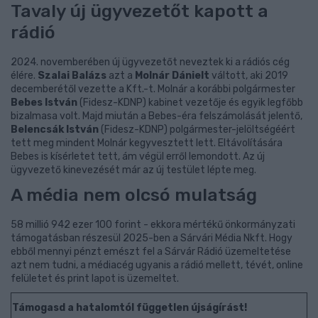
Tavaly új ügyvezetőt kapott a
rádió
2024. novemberében új ügyvezetőt neveztek ki a rádiós cég
élére.
Szalai Balázs
azt a
Molnár Dánielt
váltott, aki 2019
decemberétől vezette a Kft.-t. Molnár a korábbi polgármester
Bebes István
(Fidesz-KDNP) kabinet vezetője és egyik legfőbb
bizalmasa volt. Majd miután a Bebes-éra felszámolását jelentő,
Belencsák István
(Fidesz-KDNP) polgármester-jelöltségéért
tett meg mindent Molnár kegyvesztett lett. Eltávolítására
Bebes is kísérletet tett, ám végül erről lemondott. Az új
ügyvezető kinevezését már az új testület lépte meg.
A média nem olcsó mulatság
58 millió 942 ezer 100 forint - ekkora mértékű önkormányzati
támogatásban részesül 2025-ben a Sárvári Média Nkft. Hogy
ebből mennyi pénzt emészt fel a Sárvár Rádió üzemeltetése
azt nem tudni, a médiacég ugyanis a rádió mellett, tévét, online
felületet és print lapot is üzemeltet.
Támogasd a hatalomtól független újságírást!