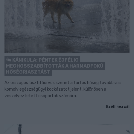
KÁNIKULA: PÉNTEK ÉJFÉLIG
MEGHOSSZABBÍTOTTÁK A HARMADFOKÚ
HŐSÉGRIASZTÁST
Az országos tisztifőorvos szerint a tartós hőség továbbra is
komoly egészségügyi kockázatot jelent, különösen a
veszélyeztetett csoportok számára.
Szólj hozzá!