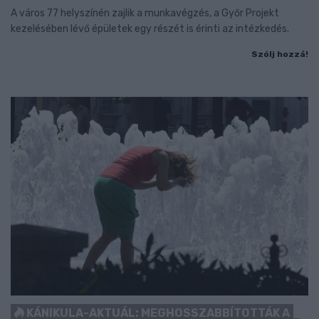
A város 77 helyszínén zajlik a munkavégzés, a Győr Projekt
kezelésében lévő épületek egy részét is érinti az intézkedés.
Szólj hozzá!
KÁNIKULA-AKTUÁL: MEGHOSSZABBÍTOTTÁK A