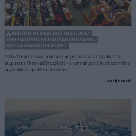
KEDDEN MEGVÁLASZTHATJA AZ
ORSZÁGGYŰLÉS MAGYARORSZÁG ÚJ
KÖZTÁRSASÁGI ELNÖKÉT
A TISZA Párt frakciója kezdeményezte az államfőválasztás
augusztus 11-re való kitűzését - a kormánypárti jelölt személye
ugyanakkor egyelőre nem ismert.
Szólj hozzá!