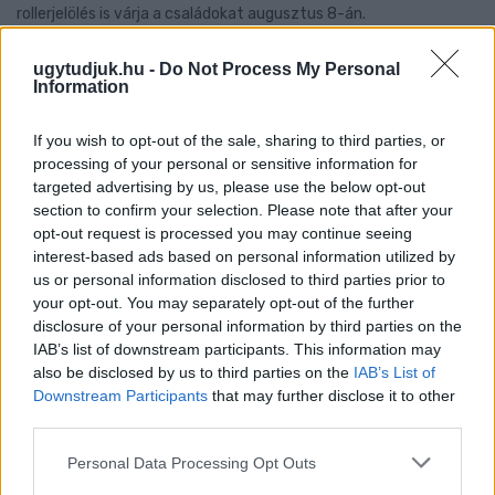
rollerjelölés is várja a családokat augusztus 8-án.
Szólj hozzá!
ugytudjuk.hu -
Do Not Process My Personal
Information
If you wish to opt-out of the sale, sharing to third parties, or
processing of your personal or sensitive information for
targeted advertising by us, please use the below opt-out
section to confirm your selection. Please note that after your
opt-out request is processed you may continue seeing
interest-based ads based on personal information utilized by
us or personal information disclosed to third parties prior to
your opt-out. You may separately opt-out of the further
disclosure of your personal information by third parties on the
IAB’s list of downstream participants. This information may
also be disclosed by us to third parties on the
IAB’s List of
Downstream Participants
that may further disclose it to other
third parties.
NŐVERŐ SZOMBATHELYI FÉRFI ELLEN EMELT
Please note that this website/app uses one or more Google
Personal Data Processing Opt Outs
VÁDAT AZ ÜGYÉSZSÉG
services and may gather and store information including but