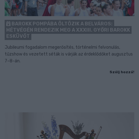
BAROKK POMPÁBA ÖLTÖZIK A BELVÁROS:
HÉTVÉGÉN RENDEZIK MEG A XXXIII. GYŐRI BAROKK
ESKÜVŐT
Jubileumi fogadalom megerősítés, történelmi felvonulás,
tűzshow és vezetett séták is várják az érdeklődőket augusztus
7–8-án.
Szólj hozzá!