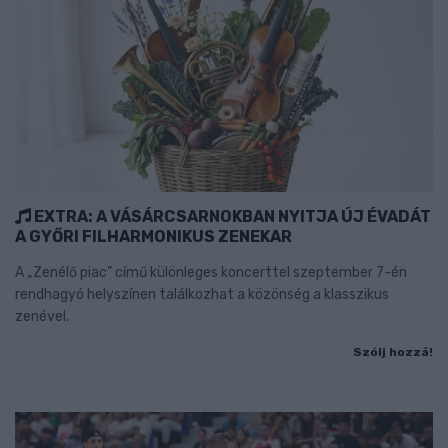
EXTRA: A VÁSÁRCSARNOKBAN NYITJA ÚJ ÉVADÁT
A GYŐRI FILHARMONIKUS ZENEKAR
A „Zenélő piac” című különleges koncerttel szeptember 7-én
rendhagyó helyszínen találkozhat a közönség a klasszikus
zenével.
Szólj hozzá!