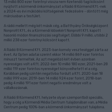
13 millió 800 ezer forintnyi vissza nem fizetendő tagi kölcsönt
nyújtott a körmendi önkormányzat a Rádió 8 Körmend Kft.-nek
a 2024-es évi működési költségeinek fedezésére - döntött még
márciusban a testület.
A rádió mellett még két másik cég, a Batthyány Örökségközpont
Nonprofit Kft., és a Körmendi Idősekért Nonprofit Kft. kapott
hasonló módon finanszírozási segítséget. Előbbi 9 millió, utóbbi 2
millió 238 ezer forintnyi kölcsönt kapott.
A Rádió 8 Körmend Kft. 2023-ban komoly veszteséggel zárta az
évet. Az Opten adatai szerint ekkor 14 millió 869 ezer forintos
mínuszt termeltek. Az azt megelőző két évben azonban
nyereséges volt a Kft. 2022-ben 10 millió 180 ezer, 2021-ben 28
millió 119 ezer forintos nyereséget könyvelhetett el a cég.
Korábban pedig szintén negatívba fordult a Kft. 2020-ban 18
millió 999 ezer, 2019-ben 14 millió 924 ezer forint, 2018-ban
pedig 4 millió 191 ezer forint negatív eredménye volt a
vállalkozásnak.
A Rádió 8 Körmend Kft. helyzete olyan szempontból speciális,
hogy a cég a Körmendi Média Centrum tulajdonában van, a Média
Centrum pedig 100%-ban a körmendi önkormányzat tulajdona.