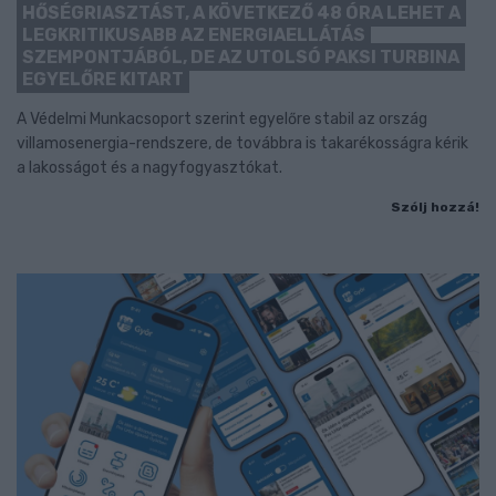
HŐSÉGRIASZTÁST, A KÖVETKEZŐ 48 ÓRA LEHET A
LEGKRITIKUSABB AZ ENERGIAELLÁTÁS
SZEMPONTJÁBÓL, DE AZ UTOLSÓ PAKSI TURBINA
EGYELŐRE KITART
A Védelmi Munkacsoport szerint egyelőre stabil az ország
villamosenergia-rendszere, de továbbra is takarékosságra kérik
a lakosságot és a nagyfogyasztókat.
Szólj hozzá!