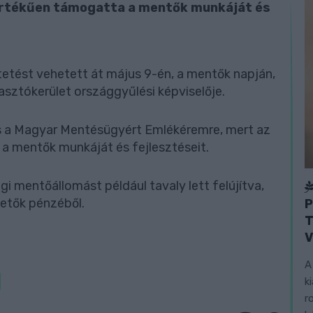
aértékűen támogatta a mentők munkáját és
tetést vehetett át május 9-én, a mentők napján,
sztókerület országgyűlési képviselője.
es a Magyar Mentésügyért Emlékéremre, mert az
a mentők munkáját és fejlesztéseit.
i mentőállomást például tavaly lett felújítva,
izetők pénzéből.
P
T
V
A
k
r