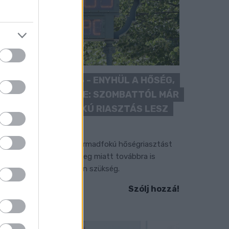
KÁNIKULA 2026 - ENYHÜL A HŐSÉG,
DE MÉG NINCS VÉGE: SZOMBATTÓL MÁR
“CSAK” MÁSODFOKÚ RIASZTÁS LESZ
ÉRVÉNYBEN
 július vége óta tartó harmadfokú hőségriasztást
érséklik, de a tartós meleg miatt továbbra is
okozott óvatosságra van szükség.
Szólj hozzá!