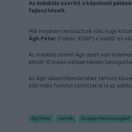
Az indoklás szerint a képviselő péld
fejlesztéseit.
Már majdnem lecsúsztunk róla, hogy kitün
Ágh Péter
(Fidesz-KDNP) a Vas02-es vála
Az indoklás szerint Ágh azért volt érdem
elmúlt 10 évben példaértékűen támogatta 
Az Ágh választókerületéhez tartozó kőszeg
600 millió forintot költöttek el rá az adóf
Ágh Péter
mentők
Országos Mentőszolgálat