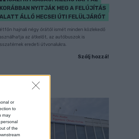
KORÁBBAN NYITJÁK MEG A FELÚJÍTÁS
ALATT ÁLLÓ HECSEI ÚTI FELÜLJÁRÓT
étfőn hajnali négy órától ismét minden közlekedő
asználhatja az átkelőt, az autóbuszok is
isszatérnek eredeti útvonalukra.
Szólj hozzá!
sonal or
ection to
ou may
 personal
out of the
 downstream