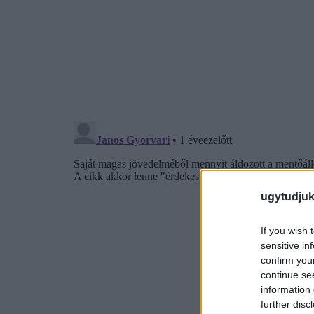
ugytudjuk
If you wish 
sensitive in
confirm you
continue se
information 
further disc