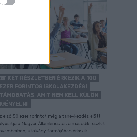
KÉT RÉSZLETBEN ÉRKEZIK A 100
EZER FORINTOS ISKOLAKEZDÉSI
TÁMOGATÁS, AMIT NEM KELL KÜLÖN
IGÉNYELNI
z első 50 ezer forintot még a tanévkezdés előtt
olyósítja a Magyar Államkincstár, a második részlet
ovemberben, utalvány formájában érkezik.