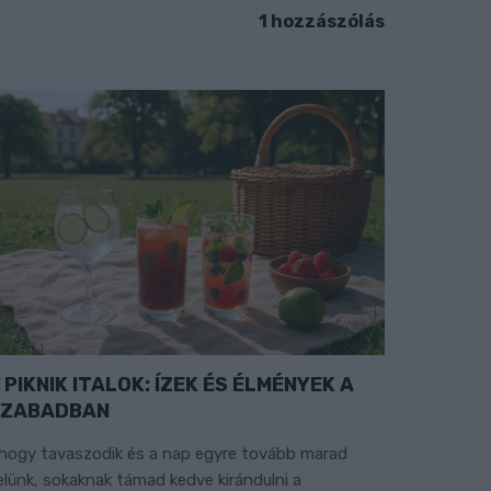
1 hozzászólás
PIKNIK ITALOK: ÍZEK ÉS ÉLMÉNYEK A
SZABADBAN
hogy tavaszodik és a nap egyre tovább marad
elünk, sokaknak támad kedve kirándulni a