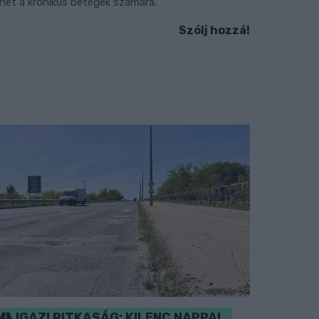
ehet a krónikus betegek számára.
Szólj hozzá!
IGAZI RITKASÁG: KILENC NAPPAL