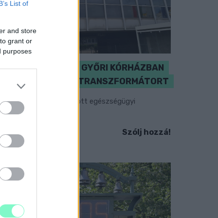
B’s List of
er and store
to grant or
ed purposes
KICSERÉLTÉK A GYŐRI KÓRHÁZBAN
MEGHIBÁSODOTT TRANSZFORMÁTORT
egkezdték az elhalasztott egészségügyi
llátásokat.
Szólj hozzá!