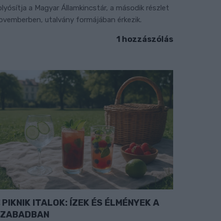
olyósítja a Magyar Államkincstár, a második részlet
ovemberben, utalvány formájában érkezik.
1 hozzászólás
PIKNIK ITALOK: ÍZEK ÉS ÉLMÉNYEK A
SZABADBAN