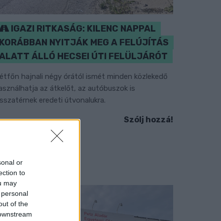
IGAZI RITKASÁG: KILENC NAPPAL
KORÁBBAN NYITJÁK MEG A FELÚJÍTÁS
ALATT ÁLLÓ HECSEI ÚTI FELÜLJÁRÓT
étfőn hajnali négy órától ismét minden közlekedő
asználhatja az átkelőt, az autóbuszok is
isszatérnek eredeti útvonalukra.
Szólj hozzá!
sonal or
ection to
ou may
 personal
out of the
 downstream