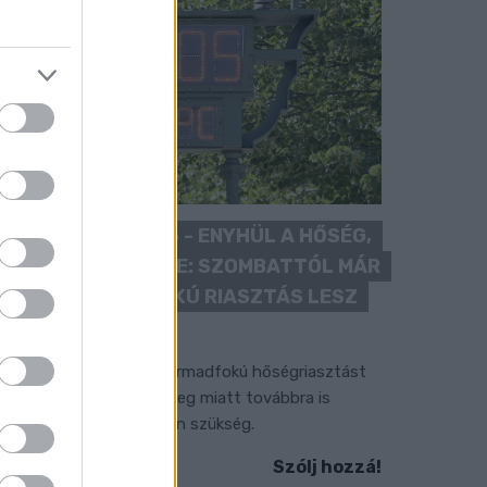
KÁNIKULA 2026 - ENYHÜL A HŐSÉG,
DE MÉG NINCS VÉGE: SZOMBATTÓL MÁR
“CSAK” MÁSODFOKÚ RIASZTÁS LESZ
ÉRVÉNYBEN
 július vége óta tartó harmadfokú hőségriasztást
érséklik, de a tartós meleg miatt továbbra is
okozott óvatosságra van szükség.
Szólj hozzá!