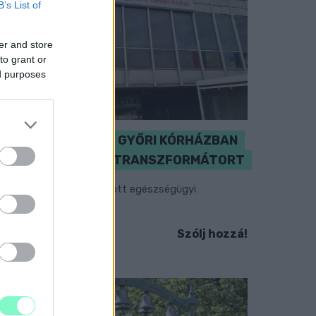
B’s List of
er and store
to grant or
ed purposes
KICSERÉLTÉK A GYŐRI KÓRHÁZBAN
MEGHIBÁSODOTT TRANSZFORMÁTORT
egkezdték az elhalasztott egészségügyi
llátásokat.
Szólj hozzá!