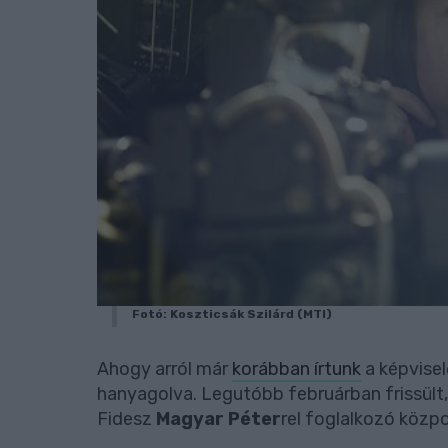
Fotó: Koszticsák Szilárd (MTI)
Ahogy arról már
korábban írtunk
a képvisel
hanyagolva. Legutóbb februárban frissült,
Fidesz
Magyar Péter
rel foglalkozó közpo