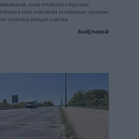
ialakulásának, amely irritálhatja a légutakat,
onthatja a tüdő működését és különösen veszélyes
ehet a krónikus betegek számára.
Szólj hozzá!