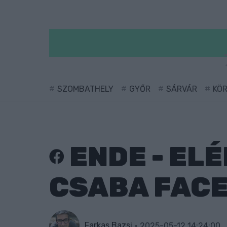
SZOMBATHELY
GYŐR
SÁRVÁR
KÖ
ENDE - EL
CSABA FAC
Farkas Bazsi
2025-05-12 14:24:00