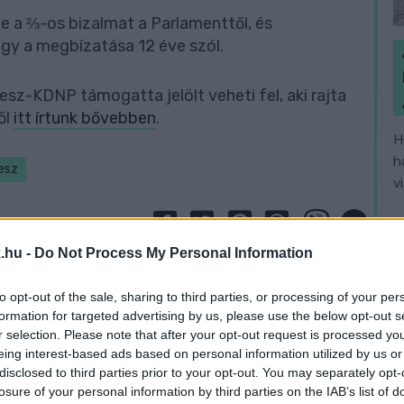
e a ⅔-os bizalmat a Parlamenttől, és
úgy a megbízatása 12 éve szól.
z-KDNP támogatta jelölt veheti fel, aki rajta
ől
itt írtunk bővebben
.
H
h
esz
v
.hu -
Do Not Process My Personal Information
to opt-out of the sale, sharing to third parties, or processing of your per
formation for targeted advertising by us, please use the below opt-out s
r selection. Please note that after your opt-out request is processed y
eing interest-based ads based on personal information utilized by us or
disclosed to third parties prior to your opt-out. You may separately opt-
losure of your personal information by third parties on the IAB’s list of