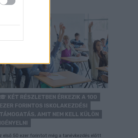
KÉT RÉSZLETBEN ÉRKEZIK A 100
EZER FORINTOS ISKOLAKEZDÉSI
TÁMOGATÁS, AMIT NEM KELL KÜLÖN
IGÉNYELNI
z első 50 ezer forintot még a tanévkezdés előtt