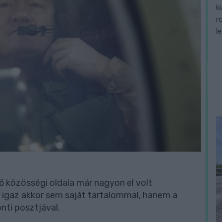
k
r
l
ő közösségi oldala már nagyon el volt
 igaz akkor sem saját tartalommal, hanem a
nti posztjával.