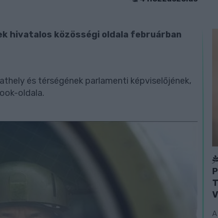
k hivatalos közösségi oldala februárban
athely és térségének parlamenti képviselőjének,
ook-oldala.
P
T
V
A