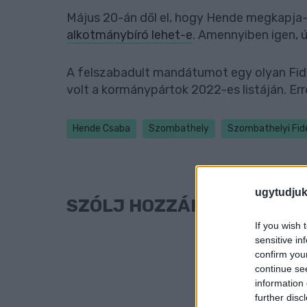
Május 20-án dől el, hogy Hende megkapja-
alkotmánybíró lehet-e
. Amennyiben igen, 
A felszabadult mandátumot egy olyan Fides
volt a kormánypártok 2022-es listáján. Err
Hende Csaba
Szombathely
Szombathelyi Fid
ugytudjuk
SZÓLJ HOZZÁ!
If you wish 
sensitive in
confirm you
continue se
information 
further disc