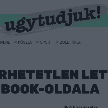
RMEND
KŐSZEG
SPORT
ZÖLD HÍREK
ÉRHETETLEN LE
EBOOK-OLDALA
4 hozzászólás