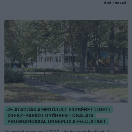
Szólj hozzá!
ÁTADJÁK A MEGÚJULT ERZSÉBET LIGETI
KRESZ-PARKOT GYŐRBEN – CSALÁDI
PROGRAMOKKAL ÜNNEPLIK A FELÚJÍTÁST