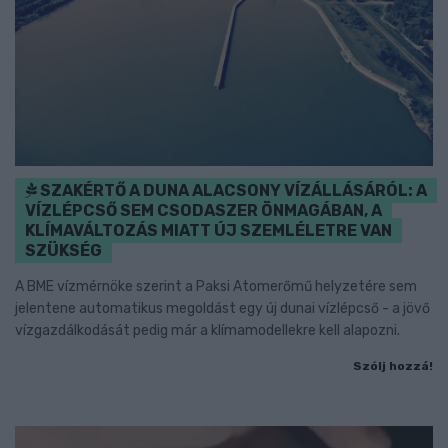
SZAKÉRTŐ A DUNA ALACSONY VÍZÁLLÁSÁRÓL: A
VÍZLÉPCSŐ SEM CSODASZER ÖNMAGÁBAN, A
KLÍMAVÁLTOZÁS MIATT ÚJ SZEMLÉLETRE VAN
SZÜKSÉG
A BME vízmérnöke szerint a Paksi Atomerőmű helyzetére sem
jelentene automatikus megoldást egy új dunai vízlépcső - a jövő
vízgazdálkodását pedig már a klímamodellekre kell alapozni.
Szólj hozzá!