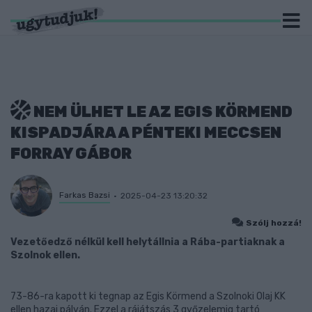
NEM ÜLHET LE AZ EGIS KÖRMEND
KISPADJÁRA A PÉNTEKI MECCSEN
FORRAY GÁBOR
Farkas Bazsi
2025-04-23 13:20:32
Szólj hozzá!
Vezetőedző nélkül kell helytállnia a Rába-partiaknak a
Szolnok ellen.
73-86-ra kapott ki tegnap az Egis Körmend a Szolnoki Olaj KK
ellen hazai pályán. Ezzel a rájátszás 3 győzelemig tartó