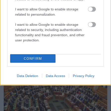
I want to allow Google to enable storage
related to personalization.
CZUNYINÉ HARCA A GMAIL ÉS AZ ÖNKÉNY ELLEN
- LETILTOTTA A GOOGLE A VÉDVONAL LEVELEZŐ
I want to allow Google to enable storage
FIÓKJÁT
related to security, including authentication
functionality and fraud prevention, and other
Nem vicc! A Fidesz maradéka tényleg egy ingyenes e-mail
user protection.
szolgáltatást használt, hogy megvédje a Fidesz maradékát.
Szólj hozzá!
CONFIRM
Data Deletion
Data Access
Privacy Policy