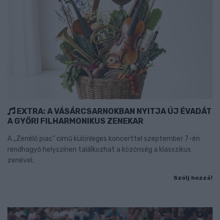
EXTRA: A VÁSÁRCSARNOKBAN NYITJA ÚJ ÉVADÁT
A GYŐRI FILHARMONIKUS ZENEKAR
A „Zenélő piac” című különleges koncerttel szeptember 7-én
rendhagyó helyszínen találkozhat a közönség a klasszikus
zenével.
Szólj hozzá!