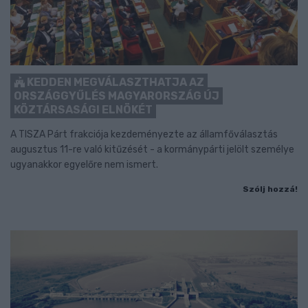
KEDDEN MEGVÁLASZTHATJA AZ
ORSZÁGGYŰLÉS MAGYARORSZÁG ÚJ
KÖZTÁRSASÁGI ELNÖKÉT
A TISZA Párt frakciója kezdeményezte az államfőválasztás
augusztus 11-re való kitűzését - a kormánypárti jelölt személye
ugyanakkor egyelőre nem ismert.
Szólj hozzá!