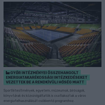
GYŐR INTÉZMÉNYEI ÖSSZEHANGOLT
ENERGIATAKARÉKOSSÁGI INTÉZKEDÉSEKET
VEZETTEK BE A RENDKÍVÜLI HŐSÉG MIATT
Sportlétesítmények, egyetem, múzeumok, bíróságok,
könyvtárak és közszolgáltatók is csatlakoztak a város
energiafelhasználását csökkentő programhoz.