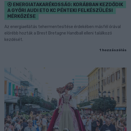
ENERGIATAKARÉKOSSÁG: KORÁBBAN KEZDŐDIK
A GYŐRI AUDI ETO KC PÉNTEKI FELKÉSZÜLÉSI
MÉRKŐZÉSE
Az energiaellátás tehermentesítése érdekében másfél órával
előrébb hozták a Brest Bretagne Handball elleni találkozó
kezdését.
1 hozzászólás