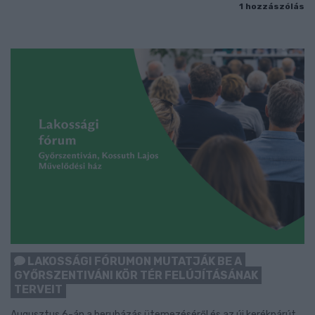
1 hozzászólás
LAKOSSÁGI FÓRUMON MUTATJÁK BE A
GYŐRSZENTIVÁNI KÖR TÉR FELÚJÍTÁSÁNAK
TERVEIT
Augusztus 6-án a beruházás ütemezéséről és az új kerékpárút