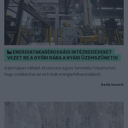
ENERGIATAKARÉKOSSÁGI INTÉZKEDÉSEKET
VEZET BE A GYŐRI RÁBA A NYÁRI ÜZEMSZÜNETIG
A járműipari vállalat átszervezi egyes termelési folyamatait,
hogy csökkentse az esti órák energiafelhasználását.
Szólj hozzá!