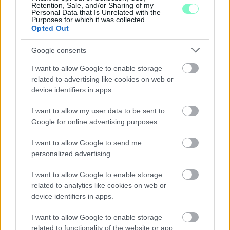
TÁRLATVEZETÉSEK, WORKSHOP ÉS
Retention, Sale, and/or Sharing of my
KÖZÖNSÉGTALÁLKOZÓ VÁRJA A LÁTOGATÓKAT A
Personal Data that Is Unrelated with the
Purposes for which it was collected.
GYŐRI RÓMER MÚZEUMBAN
Opted Out
Ingyenes programokkal és különleges kiállításokkal készülnek a
Google consents
hét második felére, a hőségriadó idején ráadásul a Várkazamata
– Kőtár is díjmentesen látogatható.
I want to allow Google to enable storage
related to advertising like cookies on web or
Szólj hozzá!
device identifiers in apps.
I want to allow my user data to be sent to
Google for online advertising purposes.
I want to allow Google to send me
personalized advertising.
I want to allow Google to enable storage
related to analytics like cookies on web or
device identifiers in apps.
I want to allow Google to enable storage
related to functionality of the website or app.