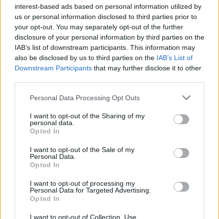
interest-based ads based on personal information utilized by
A férfi a nyílt utcán kezdte verni áldozatát.
us or personal information disclosed to third parties prior to
your opt-out. You may separately opt-out of the further
Szólj hozzá!
disclosure of your personal information by third parties on the
IAB’s list of downstream participants. This information may
also be disclosed by us to third parties on the
IAB’s List of
Downstream Participants
that may further disclose it to other
third parties.
Please note that this website/app uses one or more Google
Personal Data Processing Opt Outs
services and may gather and store information including but
not limited to your visit or usage behaviour. You may click to
I want to opt-out of the Sharing of my
personal data.
grant or deny consent to Google and its third-party tags to
Opted In
use your data for below specified purposes in below Google
consent section.
I want to opt-out of the Sale of my
Personal Data.
Opted In
I want to opt-out of processing my
Personal Data for Targeted Advertising.
Opted In
A RÓMAIAKTÓL AZ AGYAGKATONÁKIG –
I want to opt-out of Collection, Use,