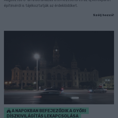
építéséről is tájékoztatják az érdeklődőket.
Szólj hozzá!
A NAPOKBAN BEFEJEZŐDIK A GYŐRI
DÍSZKIVILÁGÍTÁS LEKAPCSOLÁSA