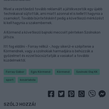
Mivel a vezetőedző tovább reklamált a játékvezetők egy újabb
technikaival sújtották, ami miatt azonnal el is kellett hagynia a
csarnokot. További büntetésként pedig a következő mérkőzést
ki kell hagynia a szakembernek.
A Körmend a következő bajnoki meccsét pénteken Szolnokon
játsza.
Itt fog eldőlni - Forray nélkül -, hogy sikerül-e szépítenie a
Körmendnek, vagy a szolnokiak harmadjára is behúzzák a
győzelmet és ezzel búcsúztatják a vasiakat a további
küzdelmektől.
Forray Gábor
Egis Körmend
Körmend
Szolnoki Olaj KK
sport
kosárlabda
SZÓLJ HOZZÁ!