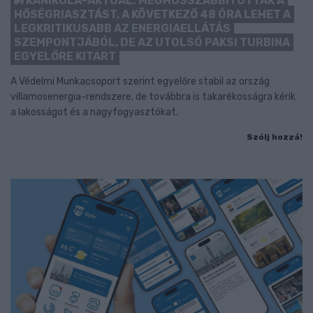
KÁNIKULA-AKTUÁL: MEGHOSSZABBÍTOTTÁK A
HŐSÉGRIASZTÁST, A KÖVETKEZŐ 48 ÓRA LEHET A
LEGKRITIKUSABB AZ ENERGIAELLÁTÁS
SZEMPONTJÁBÓL, DE AZ UTOLSÓ PAKSI TURBINA
EGYELŐRE KITART
A Védelmi Munkacsoport szerint egyelőre stabil az ország
villamosenergia-rendszere, de továbbra is takarékosságra kérik
a lakosságot és a nagyfogyasztókat.
Szólj hozzá!