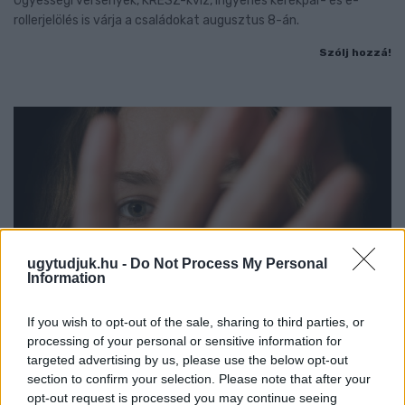
Ügyességi versenyek, KRESZ-kvíz, ingyenes kerékpár- és e-
rollerjelölés is várja a családokat augusztus 8-án.
Szólj hozzá!
ugytudjuk.hu -
Do Not Process My Personal
Information
If you wish to opt-out of the sale, sharing to third parties, or
processing of your personal or sensitive information for
targeted advertising by us, please use the below opt-out
section to confirm your selection. Please note that after your
NŐVERŐ SZOMBATHELYI FÉRFI ELLEN EMELT
VÁDAT AZ ÜGYÉSZSÉG
opt-out request is processed you may continue seeing