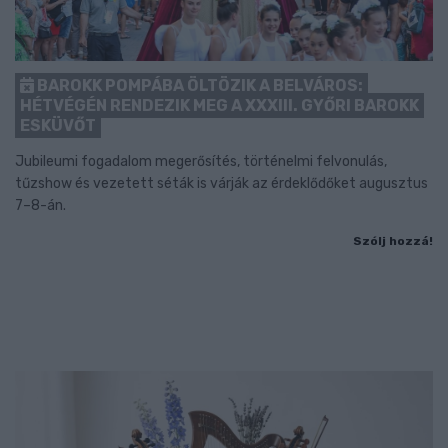
BAROKK POMPÁBA ÖLTÖZIK A BELVÁROS:
HÉTVÉGÉN RENDEZIK MEG A XXXIII. GYŐRI BAROKK
ESKÜVŐT
Jubileumi fogadalom megerősítés, történelmi felvonulás,
tűzshow és vezetett séták is várják az érdeklődőket augusztus
7–8-án.
Szólj hozzá!