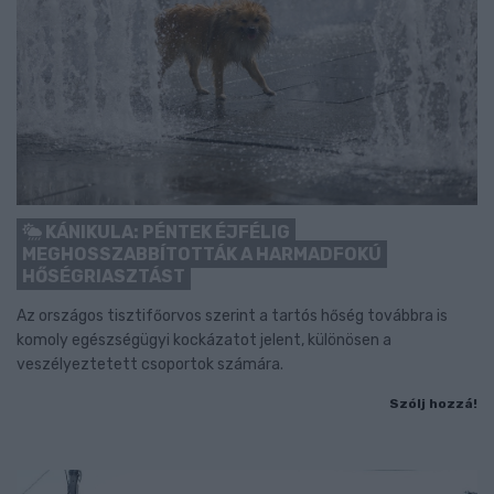
KÁNIKULA: PÉNTEK ÉJFÉLIG
MEGHOSSZABBÍTOTTÁK A HARMADFOKÚ
HŐSÉGRIASZTÁST
Az országos tisztifőorvos szerint a tartós hőség továbbra is
komoly egészségügyi kockázatot jelent, különösen a
veszélyeztetett csoportok számára.
Szólj hozzá!