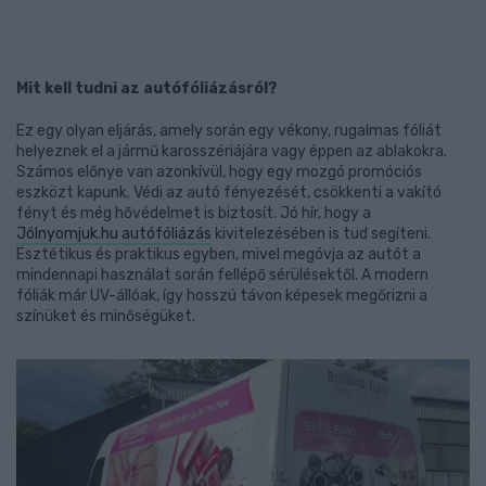
Mit kell tudni az autófóliázásról?
Ez egy olyan eljárás, amely során egy vékony, rugalmas fóliát
helyeznek el a jármű karosszériájára vagy éppen az ablakokra.
Számos előnye van azonkívül, hogy egy mozgó promóciós
eszközt kapunk. Védi az autó fényezését, csökkenti a vakító
fényt és még hővédelmet is biztosít. Jó hír, hogy a
Jólnyomjuk.hu autófóliázás
kivitelezésében is tud segíteni.
Esztétikus és praktikus egyben, mivel megóvja az autót a
mindennapi használat során fellépő sérülésektől. A modern
fóliák már UV-állóak, így hosszú távon képesek megőrizni a
színüket és minőségüket.