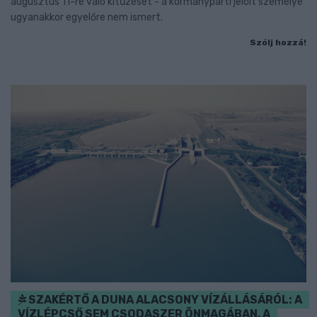
augusztus 11-re való kitűzését - a kormánypárti jelölt személye
ugyanakkor egyelőre nem ismert.
Szólj hozzá!
SZAKÉRTŐ A DUNA ALACSONY VÍZÁLLÁSÁRÓL: A
VÍZLÉPCSŐ SEM CSODASZER ÖNMAGÁBAN, A