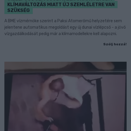
KLÍMAVÁLTOZÁS MIATT ÚJ SZEMLÉLETRE VAN
SZÜKSÉG
A BME vízmérnöke szerint a Paksi Atomerőmű helyzetére sem
jelentene automatikus megoldást egy új dunai vízlépcső - a jövő
vízgazdálkodását pedig már a klímamodellekre kell alapozni.
Szólj hozzá!