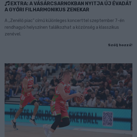
EXTRA: A VÁSÁRCSARNOKBAN NYITJA ÚJ ÉVADÁT
A GYŐRI FILHARMONIKUS ZENEKAR
A „Zenélő piac” című különleges koncerttel szeptember 7-én
rendhagyó helyszínen találkozhat a közönség a klasszikus
zenével.
Szólj hozzá!