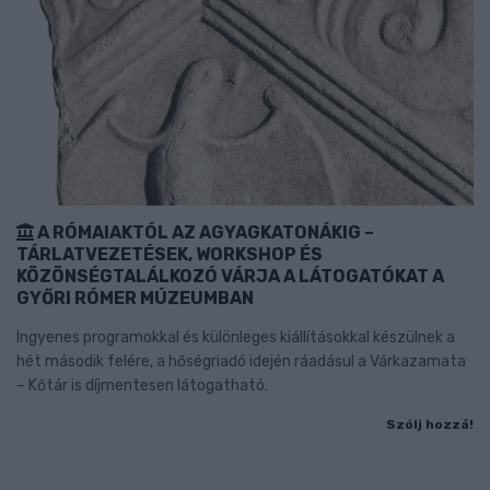
A RÓMAIAKTÓL AZ AGYAGKATONÁKIG –
TÁRLATVEZETÉSEK, WORKSHOP ÉS
KÖZÖNSÉGTALÁLKOZÓ VÁRJA A LÁTOGATÓKAT A
GYŐRI RÓMER MÚZEUMBAN
Ingyenes programokkal és különleges kiállításokkal készülnek a
hét második felére, a hőségriadó idején ráadásul a Várkazamata
– Kőtár is díjmentesen látogatható.
Szólj hozzá!