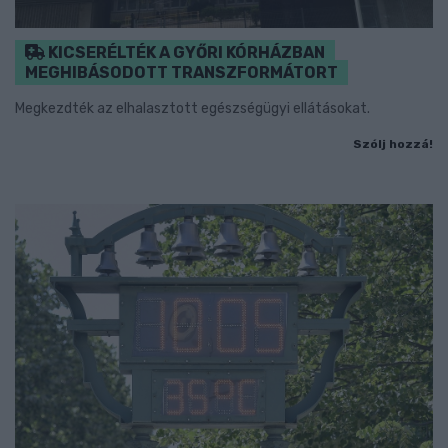
KICSERÉLTÉK A GYŐRI KÓRHÁZBAN
MEGHIBÁSODOTT TRANSZFORMÁTORT
Megkezdték az elhalasztott egészségügyi ellátásokat.
Szólj hozzá!