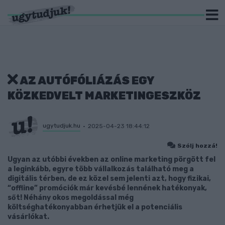
AZ AUTÓFÓLIÁZÁS EGY
KÖZKEDVELT MARKETINGESZKÖZ
ugytudjuk.hu
2025-04-23 18:44:12
Szólj hozzá!
Ugyan az utóbbi években az online marketing pörgött fel
a leginkább, egyre több vállalkozás található meg a
digitális térben, de ez közel sem jelenti azt, hogy fizikai,
“offline” promóciók már kevésbé lennének hatékonyak,
sőt! Néhány okos megoldással még
költséghatékonyabban érhetjük el a potenciális
vásárlókat.