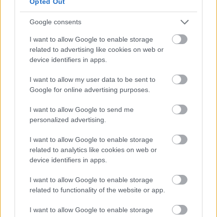
Opted Out
Google consents
I want to allow Google to enable storage
related to advertising like cookies on web or
device identifiers in apps.
I want to allow my user data to be sent to
Google for online advertising purposes.
I want to allow Google to send me
A BAROKK ÖSSZES ÁRNYALATA ÉS MÉG EGY SOR
personalized advertising.
KIVÁLÓ PROGRAM VÁR MINDENKIT EZEN A HÉTVÉGÉN
GYŐRBEN
I want to allow Google to enable storage
related to analytics like cookies on web or
Középpontban a hagyományőrzés, de lesz Pogány Induló és
device identifiers in apps.
Majka koncert, jóga szeánsz, “borhajózás” és egy csomó minden
más.
I want to allow Google to enable storage
related to functionality of the website or app.
Szólj hozzá!
I want to allow Google to enable storage