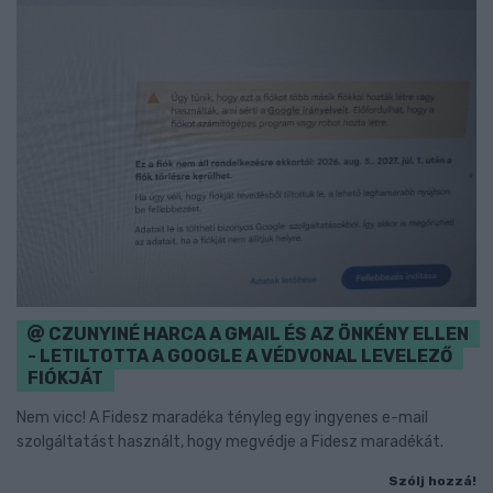
CZUNYINÉ HARCA A GMAIL ÉS AZ ÖNKÉNY ELLEN
- LETILTOTTA A GOOGLE A VÉDVONAL LEVELEZŐ
FIÓKJÁT
Nem vicc! A Fidesz maradéka tényleg egy ingyenes e-mail
szolgáltatást használt, hogy megvédje a Fidesz maradékát.
Szólj hozzá!