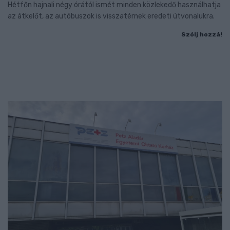
Hétfőn hajnali négy órától ismét minden közlekedő használhatja
az átkelőt, az autóbuszok is visszatérnek eredeti útvonalukra.
Szólj hozzá!