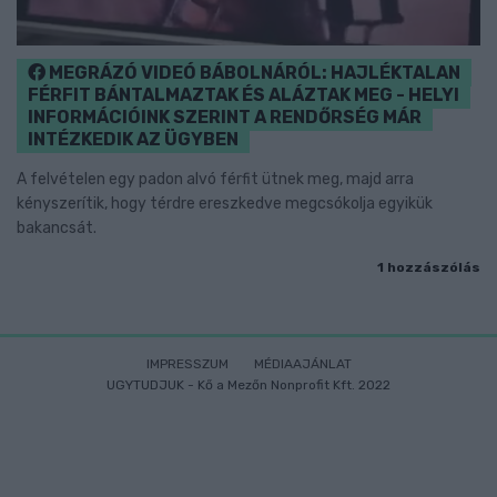
MEGRÁZÓ VIDEÓ BÁBOLNÁRÓL: HAJLÉKTALAN
FÉRFIT BÁNTALMAZTAK ÉS ALÁZTAK MEG - HELYI
INFORMÁCIÓINK SZERINT A RENDŐRSÉG MÁR
INTÉZKEDIK AZ ÜGYBEN
A felvételen egy padon alvó férfit ütnek meg, majd arra
kényszerítik, hogy térdre ereszkedve megcsókolja egyikük
bakancsát.
1 hozzászólás
IMPRESSZUM
MÉDIAAJÁNLAT
UGYTUDJUK - Kő a Mezőn Nonprofit Kft. 2022