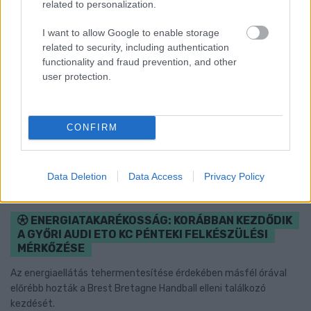
related to personalization.
I want to allow Google to enable storage
related to security, including authentication
functionality and fraud prevention, and other
user protection.
CONFIRM
Data Deletion
Data Access
Privacy Policy
ENERGIATAKARÉKOSSÁG: KORÁBBAN KEZDŐDIK
A GYŐRI AUDI ETO KC PÉNTEKI FELKÉSZÜLÉSI
MÉRKŐZÉSE
Az energiaellátás tehermentesítése érdekében másfél órával
előrébb hozták a Brest Bretagne Handball elleni találkozó
kezdését.