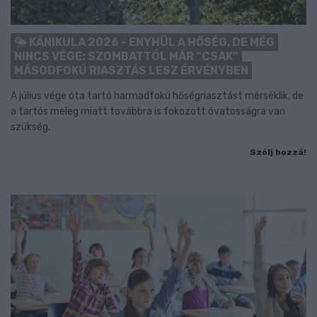
KÁNIKULA 2026 - ENYHÜL A HŐSÉG, DE MÉG
NINCS VÉGE: SZOMBATTÓL MÁR “CSAK”
MÁSODFOKÚ RIASZTÁS LESZ ÉRVÉNYBEN
A július vége óta tartó harmadfokú hőségriasztást mérséklik, de
a tartós meleg miatt továbbra is fokozott óvatosságra van
szükség.
Szólj hozzá!