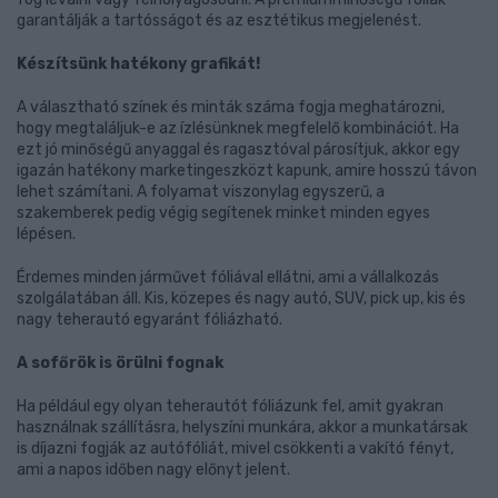
garantálják a tartósságot és az esztétikus megjelenést.
Készítsünk hatékony grafikát!
A választható színek és minták száma fogja meghatározni,
hogy megtaláljuk-e az ízlésünknek megfelelő kombinációt. Ha
ezt jó minőségű anyaggal és ragasztóval párosítjuk, akkor egy
igazán hatékony marketingeszközt kapunk, amire hosszú távon
lehet számítani. A folyamat viszonylag egyszerű, a
szakemberek pedig végig segítenek minket minden egyes
lépésen.
Érdemes minden járművet fóliával ellátni, ami a vállalkozás
szolgálatában áll. Kis, közepes és nagy autó, SUV, pick up, kis és
nagy teherautó egyaránt fóliázható.
A sofőrök is örülni fognak
Ha például egy olyan teherautót fóliázunk fel, amit gyakran
használnak szállításra, helyszíni munkára, akkor a munkatársak
is díjazni fogják az autófóliát, mivel csökkenti a vakító fényt,
ami a napos időben nagy előnyt jelent.