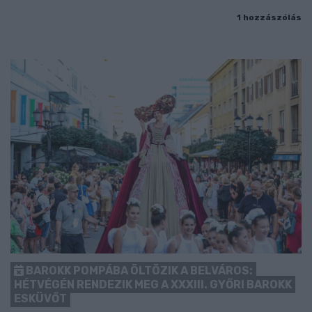
1 hozzászólás
BAROKK POMPÁBA ÖLTÖZIK A BELVÁROS:
HÉTVÉGÉN RENDEZIK MEG A XXXIII. GYŐRI BAROKK
ESKÜVŐT