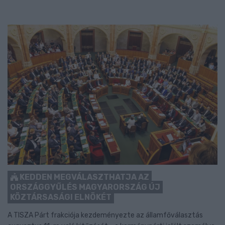
KEDDEN MEGVÁLASZTHATJA AZ
ORSZÁGGYŰLÉS MAGYARORSZÁG ÚJ
KÖZTÁRSASÁGI ELNÖKÉT
A TISZA Párt frakciója kezdeményezte az államfőválasztás