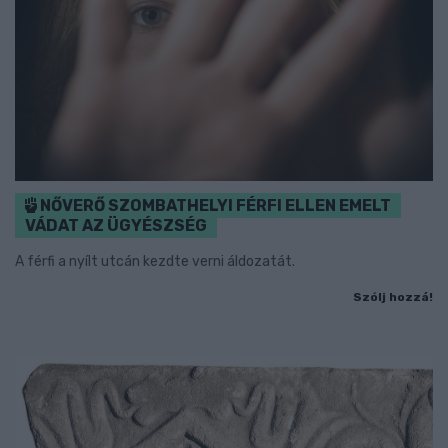
NŐVERŐ SZOMBATHELYI FÉRFI ELLEN EMELT
VÁDAT AZ ÜGYÉSZSÉG
A férfi a nyílt utcán kezdte verni áldozatát.
Szólj hozzá!