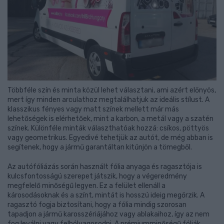
Többféle szín és minta közül lehet választani, ami azért előnyös,
mert így minden arculathoz megtalálhatjuk az ideális stílust. A
klasszikus fényes vagy matt színek mellett már más
lehetőségek is elérhetőek, mint a karbon, a metál vagy a szatén
színek. Különféle minták választhatóak hozzá: csíkos, pöttyös
vagy geometrikus. Egyedivé tehetjük az autót, de még abban is
segítenek, hogy a jármű garantáltan kitűnjön a tömegből.
Az autófóliázás során használt fólia anyaga és ragasztója is
kulcsfontosságú szerepet játszik, hogy a végeredmény
megfelelő minőségű legyen. Ez a felület ellenáll a
károsodásoknak és a színt, mintát is hosszú ideig megőrzik. A
ragasztó fogja biztosítani, hogy a fólia mindig szorosan
tapadjon a jármű karosszériájához vagy ablakaihoz, így az nem
fog leválni vagy felhólyagosodni. A prémiumminőségű fóliák