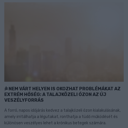
NEM VÁRT HELYEN IS OKOZHAT PROBLÉMÁKAT AZ
EXTRÉM HŐSÉG: A TALAJKÖZELI ÓZON AZ ÚJ
VESZÉLYFORRÁS
A forró, napos időjárás kedvez a talajközeli ózon kialakulásának,
amely irritálhatja a légutakat, ronthatja a tüdő működését és
különösen veszélyes lehet a krónikus betegek számára.