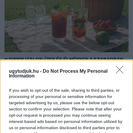
PIKNIK ITALOK: ÍZEK ÉS ÉLMÉNYEK A SZABADBAN
Ahogy tavaszodik és a nap egyre tovább marad velünk, sokaknak
ugytudjuk.hu -
Do Not Process My Personal
Information
támad kedve kirándulni a természetbe.
Szólj hozzá!
If you wish to opt-out of the sale, sharing to third parties, or
processing of your personal or sensitive information for
targeted advertising by us, please use the below opt-out
section to confirm your selection. Please note that after your
opt-out request is processed you may continue seeing
interest-based ads based on personal information utilized by
us or personal information disclosed to third parties prior to