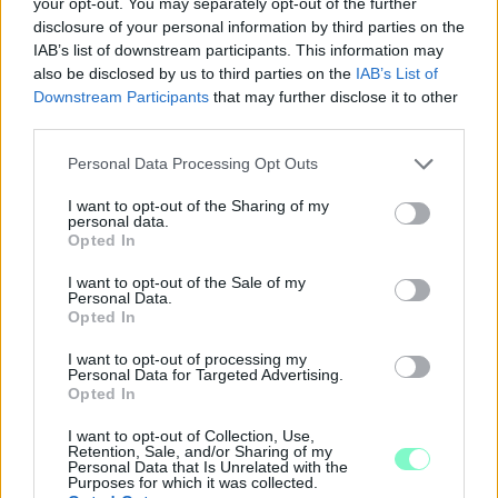
your opt-out. You may separately opt-out of the further
disclosure of your personal information by third parties on the
IAB’s list of downstream participants. This information may
also be disclosed by us to third parties on the
IAB’s List of
Downstream Participants
that may further disclose it to other
third parties.
Please note that this website/app uses one or more Google
Personal Data Processing Opt Outs
services and may gather and store information including but
not limited to your visit or usage behaviour. You may click to
I want to opt-out of the Sharing of my
ÖRÖMHÍR: TÍZ ÉVE NEM VOLT ILYEN ALACSONY AZ
personal data.
grant or deny consent to Google and its third-party tags to
INFLÁCIÓ MAGYARORSZÁGON
Opted In
use your data for below specified purposes in below Google
consent section.
Júliusban mindössze 1,2 százalékkal emelkedtek éves
I want to opt-out of the Sale of my
Personal Data.
összevetésben a fogyasztói árak, miközben az élelmiszerek ára
Opted In
már csökkent.
I want to opt-out of processing my
Szólj hozzá!
Personal Data for Targeted Advertising.
Opted In
I want to opt-out of Collection, Use,
Retention, Sale, and/or Sharing of my
Personal Data that Is Unrelated with the
Purposes for which it was collected.