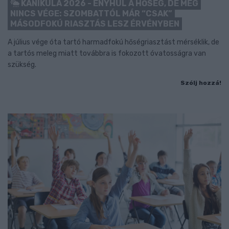
KÁNIKULA 2026 - ENYHÜL A HŐSÉG, DE MÉG
NINCS VÉGE: SZOMBATTÓL MÁR “CSAK”
MÁSODFOKÚ RIASZTÁS LESZ ÉRVÉNYBEN
A július vége óta tartó harmadfokú hőségriasztást mérséklik, de
a tartós meleg miatt továbbra is fokozott óvatosságra van
szükség.
Szólj hozzá!