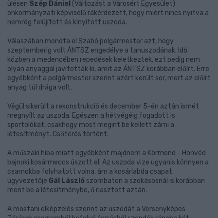
ülésen
Szép Dániel
(Változást a Városért Egyesület)
önkormányzati képviselő rákérdezett, hogy miért nincs nyitva a
nemrég felújított és kinyitott uszoda.
Válaszában mondta el Szabó polgármester azt, hogy
szeptemberig volt ÁNTSZ engedélye a tanuszodának. Idő
közben a medencében repedések keletkeztek, ezt pedig nem
olyan anyaggal javították ki, amit az ÁNTSZ korábban előírt. Erre
egyébként a polgármester szerint azért került sor, mert az előírt
anyag túl drága volt.
Végül sikerült a rekonstrukció és december 5-én aztán ismét
megnyílt az uszoda. Egészen a hétvégéig fogadott is
sportolókat, csakhogy most megint be kellett zárni a
létesítményt. Csőtörés történt.
A műszaki hiba miatt egyébként majdnem a Körmend - Honvéd
bajnoki kosármeccs úszott el. Az uszoda vize ugyanis könnyen a
csarnokba folyhatott volna, ám a kosárlabda csapat
ügyvezetője
Gál László
szombaton a szokásosnál is korábban
ment be a létesítménybe, ő riasztott aztán.
A mostani elképzelés szerint az uszodát a Versenyképes