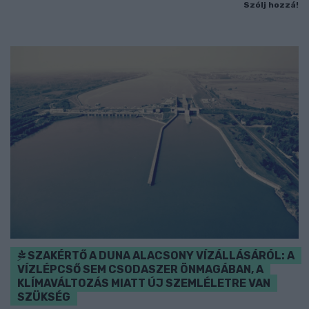
Szólj hozzá!
SZAKÉRTŐ A DUNA ALACSONY VÍZÁLLÁSÁRÓL: A
VÍZLÉPCSŐ SEM CSODASZER ÖNMAGÁBAN, A
KLÍMAVÁLTOZÁS MIATT ÚJ SZEMLÉLETRE VAN
SZÜKSÉG