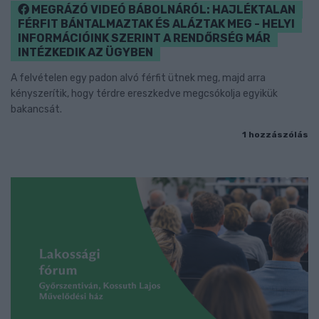
MEGRÁZÓ VIDEÓ BÁBOLNÁRÓL: HAJLÉKTALAN
FÉRFIT BÁNTALMAZTAK ÉS ALÁZTAK MEG - HELYI
INFORMÁCIÓINK SZERINT A RENDŐRSÉG MÁR
INTÉZKEDIK AZ ÜGYBEN
A felvételen egy padon alvó férfit ütnek meg, majd arra
kényszerítik, hogy térdre ereszkedve megcsókolja egyikük
bakancsát.
1 hozzászólás