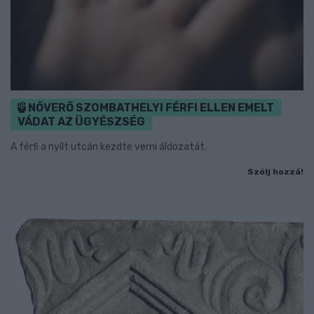
NŐVERŐ SZOMBATHELYI FÉRFI ELLEN EMELT
VÁDAT AZ ÜGYÉSZSÉG
A férfi a nyílt utcán kezdte verni áldozatát.
Szólj hozzá!