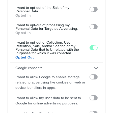
use your data for below specified purposes in below Google
consent section.
I want to opt-out of the Sale of my
Personal Data.
Opted In
I want to opt-out of processing my
Personal Data for Targeted Advertising.
Opted In
I want to opt-out of Collection, Use,
Retention, Sale, and/or Sharing of my
A BAROKK ÖSSZES ÁRNYALATA ÉS MÉG EGY SOR
Personal Data that Is Unrelated with the
Purposes for which it was collected.
KIVÁLÓ PROGRAM VÁR MINDENKIT EZEN A HÉTVÉGÉN
Opted Out
GYŐRBEN
Google consents
Középpontban a hagyományőrzés, de lesz Pogány Induló és
Majka koncert, jóga szeánsz, “borhajózás” és egy csomó minden
I want to allow Google to enable storage
más.
related to advertising like cookies on web or
device identifiers in apps.
Szólj hozzá!
I want to allow my user data to be sent to
Google for online advertising purposes.