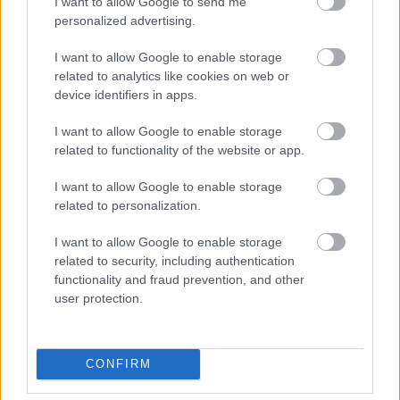
I want to allow Google to send me
personalized advertising.
I want to allow Google to enable storage
related to analytics like cookies on web or
device identifiers in apps.
I want to allow Google to enable storage
related to functionality of the website or app.
I want to allow Google to enable storage
related to personalization.
ENERGIATAKARÉKOSSÁG: KORÁBBAN KEZDŐDIK
I want to allow Google to enable storage
A GYŐRI AUDI ETO KC PÉNTEKI FELKÉSZÜLÉSI
related to security, including authentication
MÉRKŐZÉSE
functionality and fraud prevention, and other
user protection.
Az energiaellátás tehermentesítése érdekében másfél órával
előrébb hozták a Brest Bretagne Handball elleni találkozó
kezdését.
CONFIRM
1 hozzászólás