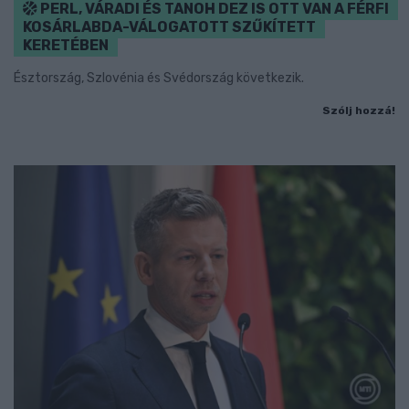
PERL, VÁRADI ÉS TANOH DEZ IS OTT VAN A FÉRFI
KOSÁRLABDA-VÁLOGATOTT SZŰKÍTETT
KERETÉBEN
Észtország, Szlovénia és Svédország következik.
Szólj hozzá!