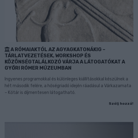
A RÓMAIAKTÓL AZ AGYAGKATONÁKIG –
TÁRLATVEZETÉSEK, WORKSHOP ÉS
KÖZÖNSÉGTALÁLKOZÓ VÁRJA A LÁTOGATÓKAT A
GYŐRI RÓMER MÚZEUMBAN
Ingyenes programokkal és különleges kiállításokkal készülnek a
hét második felére, a hőségriadó idején ráadásul a Várkazamata
– Kőtár is díjmentesen látogatható.
Szólj hozzá!