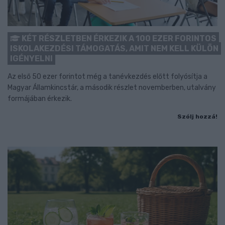
KÉT RÉSZLETBEN ÉRKEZIK A 100 EZER FORINTOS
ISKOLAKEZDÉSI TÁMOGATÁS, AMIT NEM KELL KÜLÖN
IGÉNYELNI
Az első 50 ezer forintot még a tanévkezdés előtt folyósítja a
Magyar Államkincstár, a második részlet novemberben, utalvány
formájában érkezik.
Szólj hozzá!