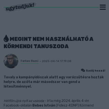
MEGINT NEM HASZNÁLHATÓ A
KÖRMENDI TANUSZODA
Farkas Bazsi
2025-04-14 17:19:08
Szólj hozzá!
Tavaly a kampányidőszak alatt egy varázsütésre hozták
helyre, de azóta már másodszor van gond a
létesítménnyel.
Hétfőn újra nyit az uszoda
- írta még 2024. április 4-én
Facebook-oldalán
Bebes István
(Fidesz-KDNP) Körmend