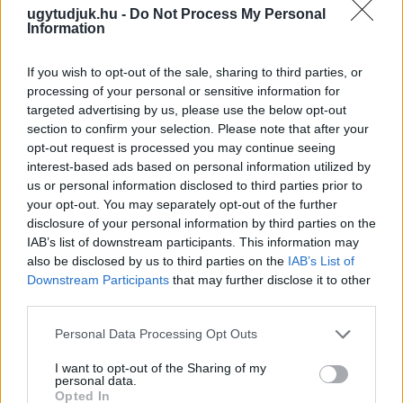
ugytudjuk.hu -
Do Not Process My Personal
Information
If you wish to opt-out of the sale, sharing to third parties, or
processing of your personal or sensitive information for
targeted advertising by us, please use the below opt-out
ÖRÖMHÍR: TÍZ ÉVE NEM VOLT ILYEN ALACSONY AZ
section to confirm your selection. Please note that after your
INFLÁCIÓ MAGYARORSZÁGON
opt-out request is processed you may continue seeing
interest-based ads based on personal information utilized by
Júliusban mindössze 1,2 százalékkal emelkedtek éves
us or personal information disclosed to third parties prior to
összevetésben a fogyasztói árak, miközben az élelmiszerek ára
your opt-out. You may separately opt-out of the further
már csökkent.
disclosure of your personal information by third parties on the
IAB’s list of downstream participants. This information may
Szólj hozzá!
also be disclosed by us to third parties on the
IAB’s List of
Downstream Participants
that may further disclose it to other
third parties.
Please note that this website/app uses one or more Google
Personal Data Processing Opt Outs
services and may gather and store information including but
not limited to your visit or usage behaviour. You may click to
I want to opt-out of the Sharing of my
personal data.
grant or deny consent to Google and its third-party tags to
Opted In