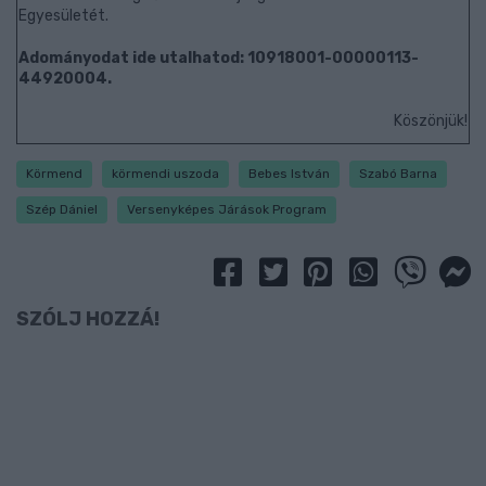
Egyesületét.
Adományodat ide utalhatod: 10918001-00000113-
44920004.
Köszönjük!
Körmend
körmendi uszoda
Bebes István
Szabó Barna
Szép Dániel
Versenyképes Járások Program
SZÓLJ HOZZÁ!