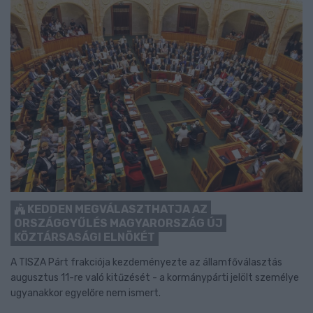
KEDDEN MEGVÁLASZTHATJA AZ
ORSZÁGGYŰLÉS MAGYARORSZÁG ÚJ
KÖZTÁRSASÁGI ELNÖKÉT
A TISZA Párt frakciója kezdeményezte az államfőválasztás
augusztus 11-re való kitűzését - a kormánypárti jelölt személye
ugyanakkor egyelőre nem ismert.