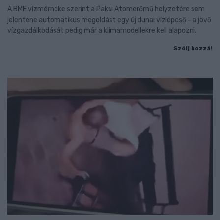
A BME vízmérnöke szerint a Paksi Atomerőmű helyzetére sem
jelentene automatikus megoldást egy új dunai vízlépcső - a jövő
vízgazdálkodását pedig már a klímamodellekre kell alapozni.
Szólj hozzá!