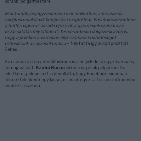
korábbi polgármestere.
Mint korábbi bejegyzésemben már említettem, a tanuszoda
felújítási munkáinak befejezése megtörtént. Ennek köszönhetően
a hétfői napon az uszoda újra nyit, a gyermekek számára az
úszásoktatás folytatódhat. Természetesen dolgozunk azon is,
hogy a jövőben a városban élők számára is lehetőséget
biztosítsunk az úszásoktatásra
- folytatta így akkori posztját
Bebes.
Az uszoda aztán a későbbiekben is a helyi Fidesz egyik kampány
témájává vált.
Szabó Barna
akkor még csak polgármester-
jelöltként, például azt is bevállalta, hogy Facebook-videóban
félmeztelenkedik egy kicsit, és úszik egyet a frissen működésbe
lendített usziban.