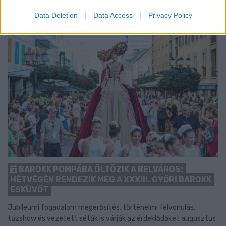
Data Deletion
Data Access
Privacy Policy
BAROKK POMPÁBA ÖLTÖZIK A BELVÁROS:
HÉTVÉGÉN RENDEZIK MEG A XXXIII. GYŐRI BAROKK
ESKÜVŐT
Jubileumi fogadalom megerősítés, történelmi felvonulás,
tűzshow és vezetett séták is várják az érdeklődőket augusztus