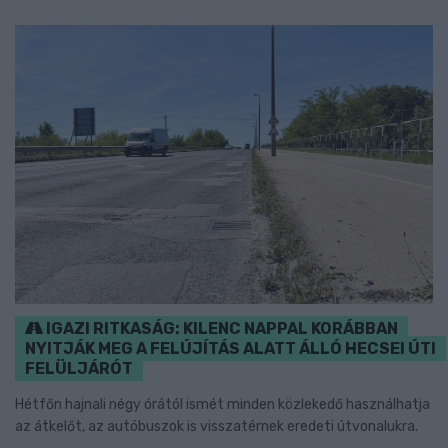
IGAZI RITKASÁG: KILENC NAPPAL KORÁBBAN
NYITJÁK MEG A FELÚJÍTÁS ALATT ÁLLÓ HECSEI ÚTI
FELÜLJÁRÓT
Hétfőn hajnali négy órától ismét minden közlekedő használhatja
az átkelőt, az autóbuszok is visszatérnek eredeti útvonalukra.