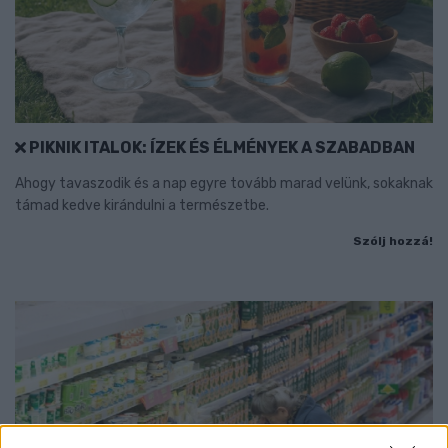
PIKNIK ITALOK: ÍZEK ÉS ÉLMÉNYEK A SZABADBAN
Ahogy tavaszodik és a nap egyre tovább marad velünk, sokaknak
támad kedve kirándulni a természetbe.
Szólj hozzá!