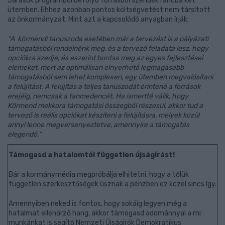
Járások programból befolyó forrásból szendék ráncba két
ütemben. Ehhez azonban pontos költségvetést nem társított
az önkormányzat. Mint azt a kapcsolódó anyagban írják:
“A körmendi tanuszoda esetében már a tervezést is a pályázati
támogatásból rendelnénk meg, és a tervező feladata lesz, hogy
opciókra szedje, és eszerint bontsa meg az egyes fejlesztései
elemeket, mert az optimálisan elnyerhető legmagasabb
támogatásból sem lehet komplexen, egy ütemben megvalósítani
a felújítást. A felújítás a teljes tanuszodát érintené a források
erejéig, nemcsak a tanmedencét. Ha ismertté válik, hogy
Körmend mekkora támogatási összegből részesül, akkor tud a
tervező is reális opciókat készíteni a felújításra, melyek közül
annyi lenne megversenyeztetve, amennyire a támogatás
elegendő.”
Támogasd a hatalomtól független újságírást!
Bár a kormánymédia megpróbálja elhitetni, hogy a tőlük
független szerkesztőségek úsznak a pénzben ez közel sincs így.
Amennyiben neked is fontos, hogy sokáig legyen még a
hatalmat ellenőrző hang, akkor támogasd adománnyal a mi
munkánkat is segítő Nemzeti Újságírók Demokratikus