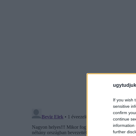
ugytudjuk
If you wish 
sensitive in
confirm you
continue se
information 
further disc