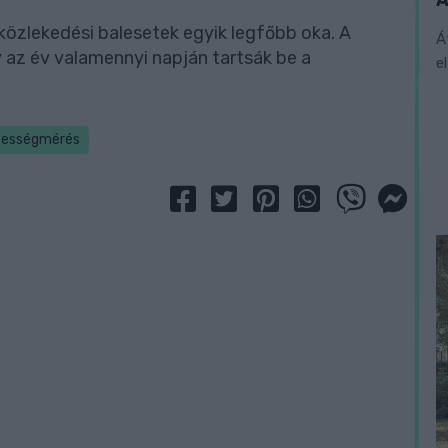
 közlekedési balesetek egyik legfőbb oka. A
Á
y az év valamennyi napján tartsák be a
e
bességmérés