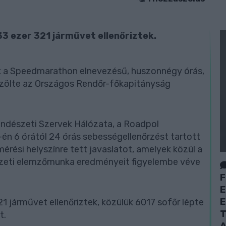
33 ezer 321 járművet ellenőriztek.
k a Speedmarathon elnevezésű, huszonnégy órás,
özölte az Országos Rendőr-főkapitányság
endészeti Szervek Hálózata, a Roadpol
én 6 órától 24 órás sebességellenőrzést tartott
mérési helyszínre tett javaslatot, amelyek közül a
szeti elemzőmunka eredményeit figyelembe véve
F
E
E
21 járművet ellenőriztek, közülük 6017 sofőr lépte
T
t.
A