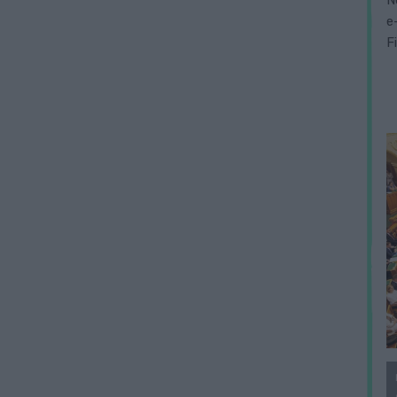
N
e
F