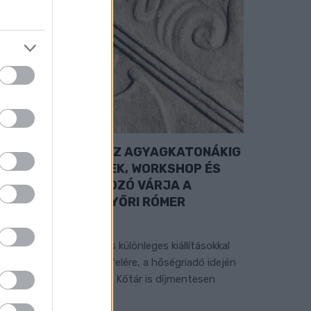
A RÓMAIAKTÓL AZ AGYAGKATONÁKIG
 TÁRLATVEZETÉSEK, WORKSHOP ÉS
ÖZÖNSÉGTALÁLKOZÓ VÁRJA A
ÁTOGATÓKAT A GYŐRI RÓMER
MÚZEUMBAN
ngyenes programokkal és különleges kiállításokkal
észülnek a hét második felére, a hőségriadó idején
áadásul a Várkazamata – Kőtár is díjmentesen
átogatható.