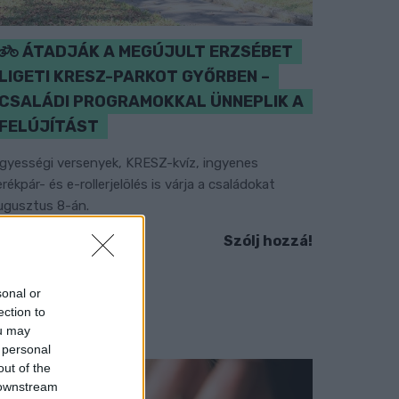
ÁTADJÁK A MEGÚJULT ERZSÉBET
LIGETI KRESZ-PARKOT GYŐRBEN –
CSALÁDI PROGRAMOKKAL ÜNNEPLIK A
FELÚJÍTÁST
gyességi versenyek, KRESZ-kvíz, ingyenes
erékpár- és e-rollerjelölés is várja a családokat
ugusztus 8-án.
Szólj hozzá!
sonal or
ection to
ou may
 personal
out of the
 downstream