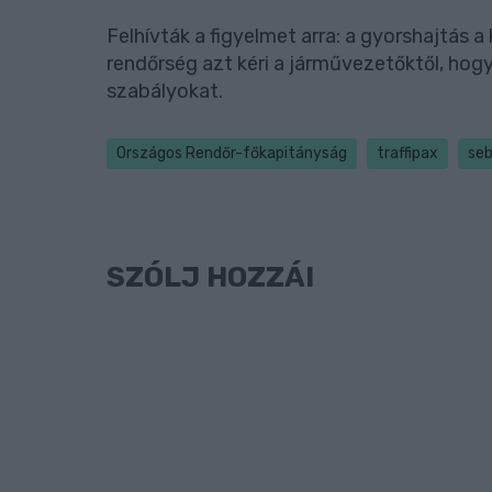
Felhívták a figyelmet arra: a gyorshajtás a
rendőrség azt kéri a járművezetőktől, hog
szabályokat.
Országos Rendőr-főkapitányság
traffipax
se
SZÓLJ HOZZÁ!