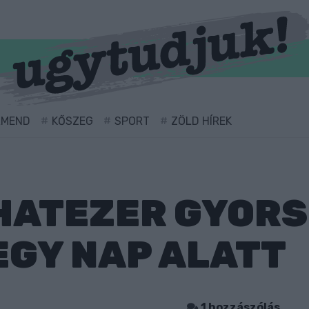
RMEND
KŐSZEG
SPORT
ZÖLD HÍREK
 HATEZER GYOR
EGY NAP ALATT
1 hozzászólás