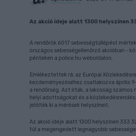
Az akció ideje alatt 1300 helyszínen 3
A rendőrök 6017 sebességtúllépést mérte
országos sebességellenőrző akcióban - k
pénteken a police.hu weboldalon.
Emlékeztettek rá: az Európai Közlekedésr
kezdeményezéséhez csatlakozva április 9-
a rendőrség. Azt írták, a lakosság számos 
helyi adottságokat és a közlekedésrendé
jelölték ki a mérések helyszíneit.
Az akció ideje alatt 1300 helyszínen 333 3
túl a megengedett legnagyobb sebessége