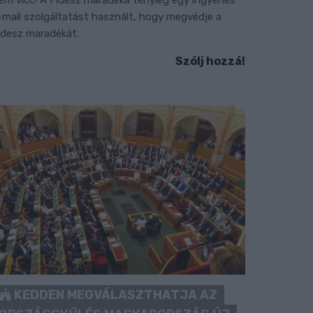
em vicc! A Fidesz maradéka tényleg egy ingyenes
-mail szolgáltatást használt, hogy megvédje a
idesz maradékát.
Szólj hozzá!
KEDDEN MEGVÁLASZTHATJA AZ