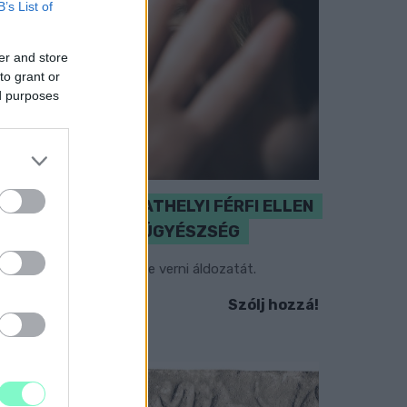
B’s List of
er and store
to grant or
ed purposes
NŐVERŐ SZOMBATHELYI FÉRFI ELLEN
EMELT VÁDAT AZ ÜGYÉSZSÉG
 férfi a nyílt utcán kezdte verni áldozatát.
Szólj hozzá!