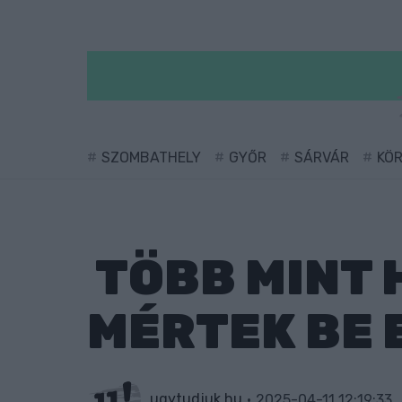
SZOMBATHELY
GYŐR
SÁRVÁR
KÖ
TÖBB MINT
MÉRTEK BE 
ugytudjuk.hu
2025-04-11 12:19:33