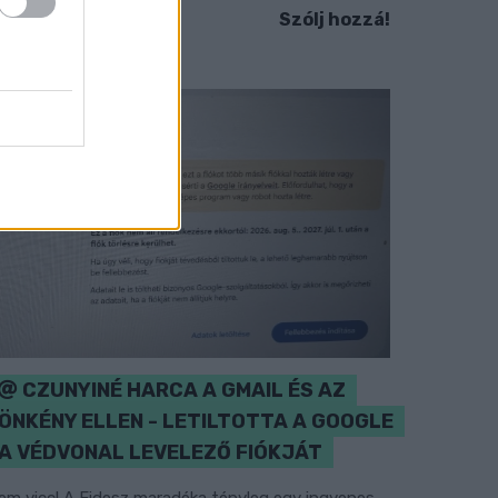
Szólj hozzá!
CZUNYINÉ HARCA A GMAIL ÉS AZ
ÖNKÉNY ELLEN - LETILTOTTA A GOOGLE
A VÉDVONAL LEVELEZŐ FIÓKJÁT