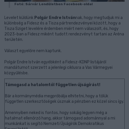
Fotó: Sárvár Lendületben Facebook-oldal
Levelet küldünk
Polgár Endre István
nak, hogy megtudjuk mi a
különbség a Fidesz és a Tisza pártrendezvényei között, hogy a
Tisza Sziget levelére érdemben miért nem válaszolt, és, hogy
2023-ban a Fidesz miként tudott rendezvényt tartani az Aréna
területén.
Választ egyelőre nem kaptunk.
Polgár Endre István egyébként a Fidesz-KDNP listájáról
mandátumot szerzett a jelenlegi ciklusra a Vas Vármegyei
közgyűlésbe.
Támogasd a hatalomtól független újságírást!
Bár a kormánymédia megpróbálja elhitetni, hogy a tőlük
független szerkesztőségek úsznak a pénzben ez közel sincs így.
Amennyiben neked is fontos, hogy sokáig legyen még a
hatalmat ellenőrző hang, akkor támogasd adománnyal a mi
munkánkat is segítő Nemzeti Újságírók Demokratikus