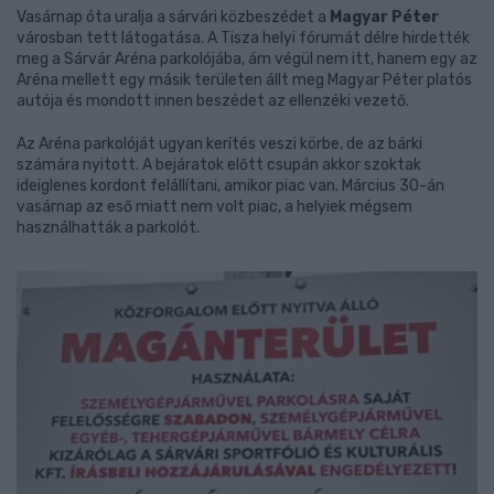
Vasárnap óta uralja a sárvári közbeszédet a
Magyar Péter
városban tett látogatása. A Tisza helyi fórumát délre hirdették
meg a Sárvár Aréna parkolójába, ám végül nem itt, hanem egy az
Aréna mellett egy másik területen állt meg Magyar Péter platós
autója és mondott innen beszédet az ellenzéki vezető.
Az Aréna parkolóját ugyan kerítés veszi körbe, de az bárki
számára nyitott. A bejáratok előtt csupán akkor szoktak
ideiglenes kordont felállítani, amikor piac van. Március 30-án
vasárnap az eső miatt nem volt piac, a helyiek mégsem
használhatták a parkolót.