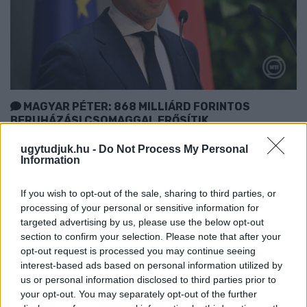
MAGYAR PÉTER: 868 MILLIÁRD FORINTOS
BERUHÁZÁSI CSOMAGGAL ERŐSÍTIK
MAGYARORSZÁG ENERGIAELLÁTÁSÁT, MIKÖZBEN
TOVÁBBRA IS KRITIKUS NAPOK ELÉ NÉZ AZ ORSZÁG
ugytudjuk.hu -
Do Not Process My Personal
Information
Átfogó energetikai fejlesztési programot fogadott el a
kormány.
If you wish to opt-out of the sale, sharing to third parties, or
processing of your personal or sensitive information for
Szólj hozzá!
targeted advertising by us, please use the below opt-out
section to confirm your selection. Please note that after your
opt-out request is processed you may continue seeing
interest-based ads based on personal information utilized by
us or personal information disclosed to third parties prior to
your opt-out. You may separately opt-out of the further