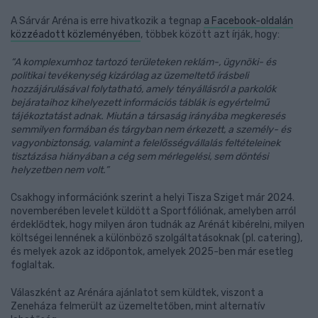
A Sárvár Aréna is erre hivatkozik a tegnap
a Facebook-oldalán
közzéadott közleményében
, többek között azt írják, hogy:
“A komplexumhoz tartozó területeken reklám-, ügynöki- és
politikai tevékenység kizárólag az üzemeltető írásbeli
hozzájárulásával folytatható, amely tényállásról a parkolók
bejárataihoz kihelyezett információs táblák is egyértelmű
tájékoztatást adnak. Miután a társaság irányába megkeresés
semmilyen formában és tárgyban nem érkezett, a személy- és
vagyonbiztonság, valamint a felelősségvállalás feltételeinek
tisztázása hiányában a cég sem mérlegelési, sem döntési
helyzetben nem volt.”
Csakhogy információnk szerint a helyi Tisza Sziget már 2024.
novemberében levelet küldött a Sportfóliónak, amelyben arról
érdeklődtek, hogy milyen áron tudnák az Arénát kibérelni, milyen
költségei lennének a különböző szolgáltatásoknak (pl. catering),
és melyek azok az időpontok, amelyek 2025-ben már esetleg
foglaltak.
Válaszként az Arénára ajánlatot sem küldtek, viszont a
Zeneháza felmerült az üzemeltetőben, mint alternatív