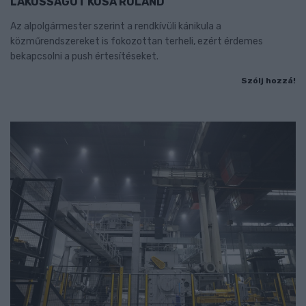
LAKOSSÁGOT KÓSA ROLAND
Az alpolgármester szerint a rendkívüli kánikula a
közműrendszereket is fokozottan terheli, ezért érdemes
bekapcsolni a push értesítéseket.
Szólj hozzá!