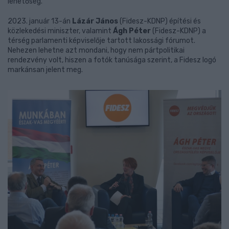
lehetőség.
2023. január 13-án
Lázár János
(Fidesz-KDNP) építési és
közlekedési miniszter, valamint
Ágh Péter
(Fidesz-KDNP) a
térség parlamenti képviselője tartott lakossági fórumot.
Nehezen lehetne azt mondani, hogy nem pártpolitikai
rendezvény volt, hiszen a fotók tanúsága szerint, a Fidesz logó
markánsan jelent meg.