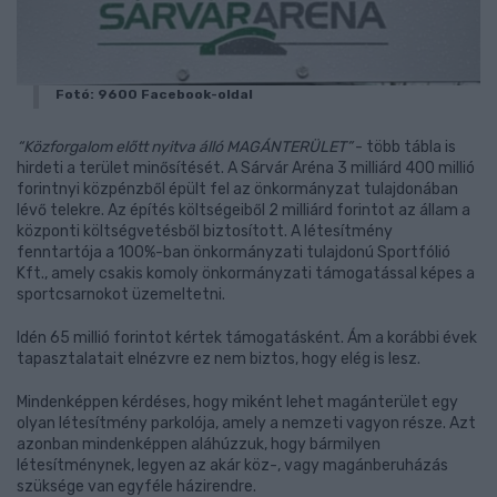
Fotó: 9600 Facebook-oldal
“Közforgalom előtt nyitva álló MAGÁNTERÜLET”
- több tábla is
hirdeti a terület minősítését. A Sárvár Aréna 3 milliárd 400 millió
forintnyi közpénzből épült fel az önkormányzat tulajdonában
lévő telekre. Az építés költségeiből 2 milliárd forintot az állam a
központi költségvetésből biztosított. A létesítmény
fenntartója a 100%-ban önkormányzati tulajdonú Sportfólió
Kft., amely csakis komoly önkormányzati támogatással képes a
sportcsarnokot üzemeltetni.
Idén 65 millió forintot kértek támogatásként. Ám a korábbi évek
tapasztalatait elnézvre ez nem biztos, hogy elég is lesz.
Mindenképpen kérdéses, hogy miként lehet magánterület egy
olyan létesítmény parkolója, amely a nemzeti vagyon része. Azt
azonban mindenképpen aláhúzzuk, hogy bármilyen
létesítménynek, legyen az akár köz-, vagy magánberuházás
szüksége van egyféle házirendre.