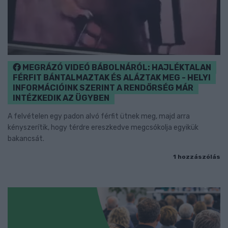
MEGRÁZÓ VIDEÓ BÁBOLNÁRÓL: HAJLÉKTALAN
FÉRFIT BÁNTALMAZTAK ÉS ALÁZTAK MEG - HELYI
INFORMÁCIÓINK SZERINT A RENDŐRSÉG MÁR
INTÉZKEDIK AZ ÜGYBEN
A felvételen egy padon alvó férfit ütnek meg, majd arra
kényszerítik, hogy térdre ereszkedve megcsókolja egyikük
bakancsát.
1 hozzászólás