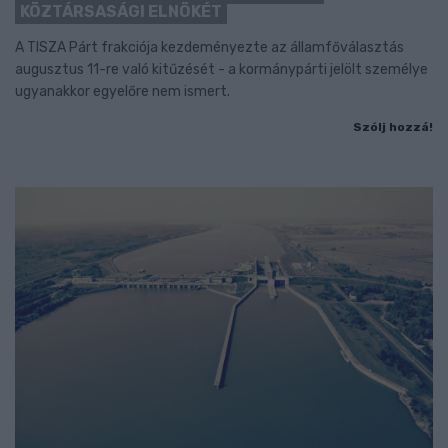
KÖZTÁRSASÁGI ELNÖKÉT
A TISZA Párt frakciója kezdeményezte az államfőválasztás
augusztus 11-re való kitűzését - a kormánypárti jelölt személye
ugyanakkor egyelőre nem ismert.
Szólj hozzá!