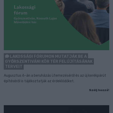
LAKOSSÁGI FÓRUMON MUTATJÁK BE A
GYŐRSZENTIVÁNI KÖR TÉR FELÚJÍTÁSÁNAK
TERVEIT
Augusztus 6-án a beruházás ütemezéséről és az új kerékpárút
építéséről is tájékoztatják az érdeklődőket.
Szólj hozzá!