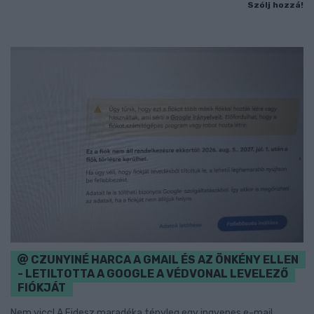
Szólj hozzá!
CZUNYINÉ HARCA A GMAIL ÉS AZ ÖNKÉNY ELLEN
- LETILTOTTA A GOOGLE A VÉDVONAL LEVELEZŐ
FIÓKJÁT
Nem vicc! A Fidesz maradéka tényleg egy ingyenes e-mail