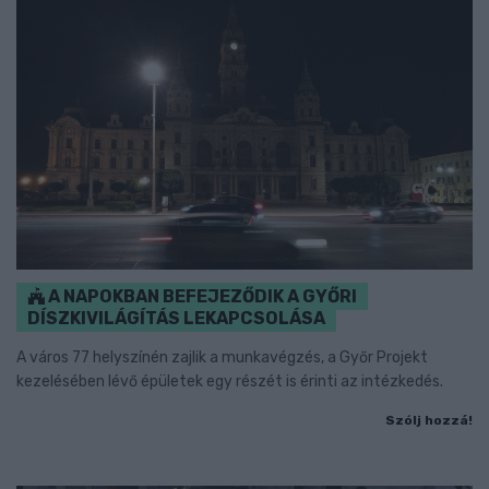
A NAPOKBAN BEFEJEZŐDIK A GYŐRI
DÍSZKIVILÁGÍTÁS LEKAPCSOLÁSA
A város 77 helyszínén zajlik a munkavégzés, a Győr Projekt
kezelésében lévő épületek egy részét is érinti az intézkedés.
Szólj hozzá!