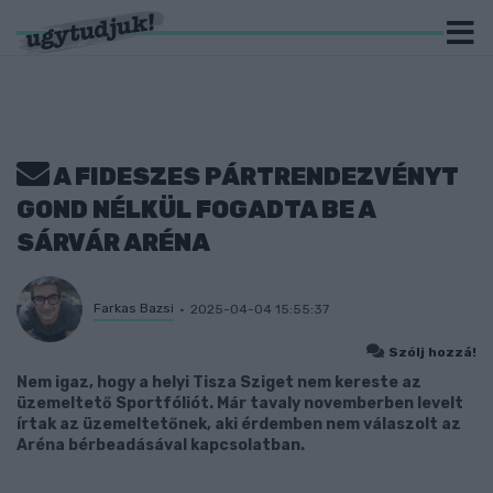
A FIDESZES PÁRTRENDEZVÉNYT
GOND NÉLKÜL FOGADTA BE A
SÁRVÁR ARÉNA
Farkas Bazsi
2025-04-04 15:55:37
Szólj hozzá!
Nem igaz, hogy a helyi Tisza Sziget nem kereste az
üzemeltető Sportfóliót. Már tavaly novemberben levelt
írtak az üzemeltetőnek, aki érdemben nem válaszolt az
Aréna bérbeadásával kapcsolatban.