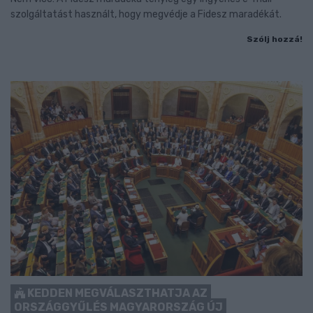
szolgáltatást használt, hogy megvédje a Fidesz maradékát.
Szólj hozzá!
KEDDEN MEGVÁLASZTHATJA AZ
ORSZÁGGYŰLÉS MAGYARORSZÁG ÚJ