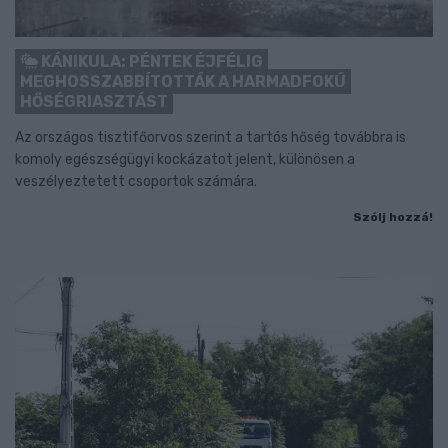
KÁNIKULA: PÉNTEK ÉJFÉLIG
MEGHOSSZABBÍTOTTÁK A HARMADFOKÚ
HŐSÉGRIASZTÁST
Az országos tisztifőorvos szerint a tartós hőség továbbra is
komoly egészségügyi kockázatot jelent, különösen a
veszélyeztetett csoportok számára.
Szólj hozzá!