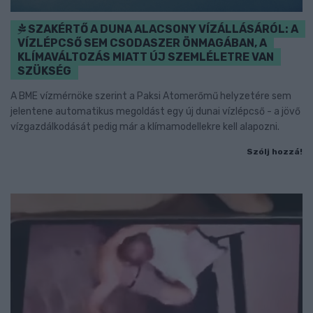
SZAKÉRTŐ A DUNA ALACSONY VÍZÁLLÁSÁRÓL: A
VÍZLÉPCSŐ SEM CSODASZER ÖNMAGÁBAN, A
KLÍMAVÁLTOZÁS MIATT ÚJ SZEMLÉLETRE VAN
SZÜKSÉG
A BME vízmérnöke szerint a Paksi Atomerőmű helyzetére sem
jelentene automatikus megoldást egy új dunai vízlépcső - a jövő
vízgazdálkodását pedig már a klímamodellekre kell alapozni.
Szólj hozzá!