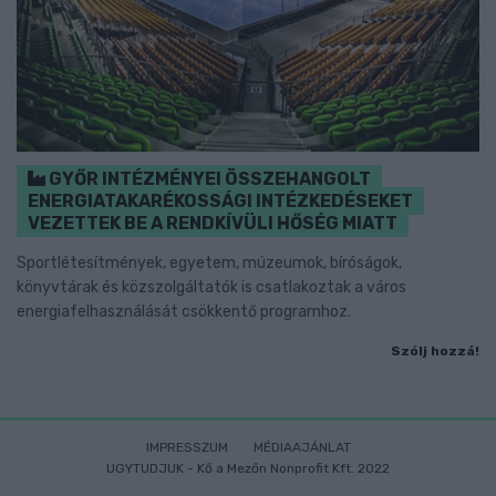
GYŐR INTÉZMÉNYEI ÖSSZEHANGOLT
ENERGIATAKARÉKOSSÁGI INTÉZKEDÉSEKET
VEZETTEK BE A RENDKÍVÜLI HŐSÉG MIATT
Sportlétesítmények, egyetem, múzeumok, bíróságok,
könyvtárak és közszolgáltatók is csatlakoztak a város
energiafelhasználását csökkentő programhoz.
Szólj hozzá!
IMPRESSZUM
MÉDIAAJÁNLAT
UGYTUDJUK - Kő a Mezőn Nonprofit Kft. 2022