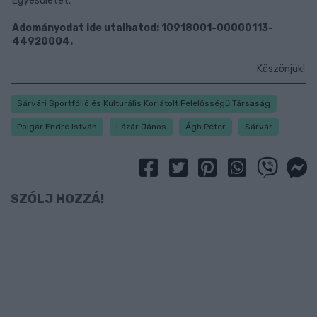
Egyesületét.
Adományodat ide utalhatod: 10918001-00000113-
44920004.
Köszönjük!
Sárvári Sportfólió és Kulturális Korlátolt Felelősségű Társaság
Polgár Endre István
Lázár János
Ágh Péter
Sárvár
SZÓLJ HOZZÁ!