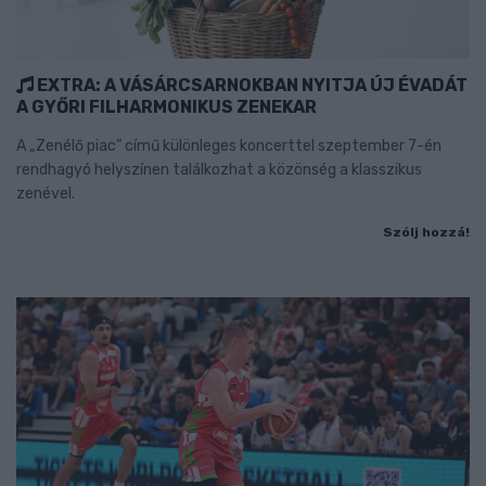
EXTRA: A VÁSÁRCSARNOKBAN NYITJA ÚJ ÉVADÁT
A GYŐRI FILHARMONIKUS ZENEKAR
A „Zenélő piac” című különleges koncerttel szeptember 7-én
rendhagyó helyszínen találkozhat a közönség a klasszikus
zenével.
Szólj hozzá!