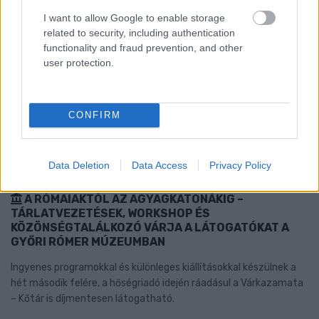
I want to allow Google to enable storage
related to security, including authentication
functionality and fraud prevention, and other
user protection.
CONFIRM
Data Deletion
Data Access
Privacy Policy
A RÓMAIAKTÓL AZ AGYAGKATONÁKIG –
TÁRLATVEZETÉSEK, WORKSHOP ÉS
KÖZÖNSÉGTALÁLKOZÓ VÁRJA A LÁTOGATÓKAT A
GYŐRI RÓMER MÚZEUMBAN
Ingyenes programokkal és különleges kiállításokkal készülnek a
hét második felére, a hőségriadó idején ráadásul a Várkazamata
– Kőtár is díjmentesen látogatható.