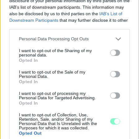
disclosure of your personal information by third parties on the
IAB’s list of downstream participants. This information may
also be disclosed by us to third parties on the
IAB’s List of
Downstream Participants
that may further disclose it to other
third parties.
Please note that this website/app uses one or more Google
Personal Data Processing Opt Outs
services and may gather and store information including but
not limited to your visit or usage behaviour. You may click to
I want to opt-out of the Sharing of my
personal data.
grant or deny consent to Google and its third-party tags to
Opted In
use your data for below specified purposes in below Google
ÁTADJÁK A MEGÚJULT ERZSÉBET LIGETI
consent section.
I want to opt-out of the Sale of my
KRESZ-PARKOT GYŐRBEN – CSALÁDI
Personal Data.
PROGRAMOKKAL ÜNNEPLIK A FELÚJÍTÁST
Opted In
Ügyességi versenyek, KRESZ-kvíz, ingyenes kerékpár- és e-
I want to opt-out of processing my
Personal Data for Targeted Advertising.
rollerjelölés is várja a családokat augusztus 8-án.
Opted In
Szólj hozzá!
I want to opt-out of Collection, Use,
Retention, Sale, and/or Sharing of my
Personal Data that Is Unrelated with the
Purposes for which it was collected.
Opted Out