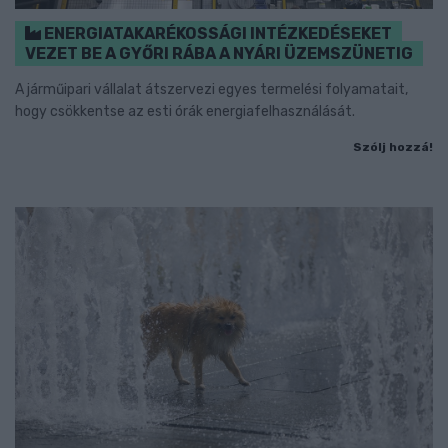
ENERGIATAKARÉKOSSÁGI INTÉZKEDÉSEKET
VEZET BE A GYŐRI RÁBA A NYÁRI ÜZEMSZÜNETIG
A járműipari vállalat átszervezi egyes termelési folyamatait,
hogy csökkentse az esti órák energiafelhasználását.
Szólj hozzá!