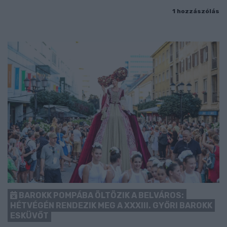
1 hozzászólás
BAROKK POMPÁBA ÖLTÖZIK A BELVÁROS:
HÉTVÉGÉN RENDEZIK MEG A XXXIII. GYŐRI BAROKK
ESKÜVŐT