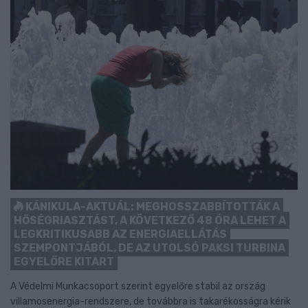
KÁNIKULA-AKTUÁL: MEGHOSSZABBÍTOTTÁK A
HŐSÉGRIASZTÁST, A KÖVETKEZŐ 48 ÓRA LEHET A
LEGKRITIKUSABB AZ ENERGIAELLÁTÁS
SZEMPONTJÁBÓL, DE AZ UTOLSÓ PAKSI TURBINA
EGYELŐRE KITART
A Védelmi Munkacsoport szerint egyelőre stabil az ország
villamosenergia-rendszere, de továbbra is takarékosságra kérik