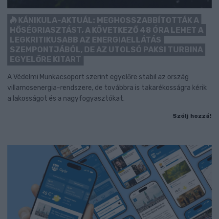
KÁNIKULA-AKTUÁL: MEGHOSSZABBÍTOTTÁK A
HŐSÉGRIASZTÁST, A KÖVETKEZŐ 48 ÓRA LEHET A
LEGKRITIKUSABB AZ ENERGIAELLÁTÁS
SZEMPONTJÁBÓL, DE AZ UTOLSÓ PAKSI TURBINA
EGYELŐRE KITART
A Védelmi Munkacsoport szerint egyelőre stabil az ország
villamosenergia-rendszere, de továbbra is takarékosságra kérik
a lakosságot és a nagyfogyasztókat.
Szólj hozzá!