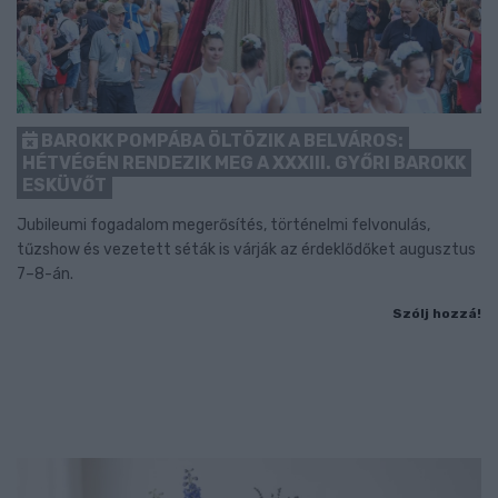
BAROKK POMPÁBA ÖLTÖZIK A BELVÁROS:
HÉTVÉGÉN RENDEZIK MEG A XXXIII. GYŐRI BAROKK
ESKÜVŐT
Jubileumi fogadalom megerősítés, történelmi felvonulás,
tűzshow és vezetett séták is várják az érdeklődőket augusztus
7–8-án.
Szólj hozzá!