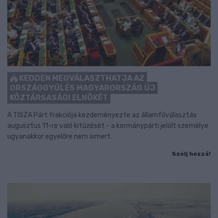
KEDDEN MEGVÁLASZTHATJA AZ
ORSZÁGGYŰLÉS MAGYARORSZÁG ÚJ
KÖZTÁRSASÁGI ELNÖKÉT
A TISZA Párt frakciója kezdeményezte az államfőválasztás
augusztus 11-re való kitűzését - a kormánypárti jelölt személye
ugyanakkor egyelőre nem ismert.
Szólj hozzá!