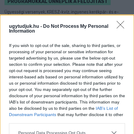
PROGRAMOKKAL ÜNNEPLIK A FELÚJÍTÁST
Ügyességi versenyek, KRESZ-kvíz, ingyenes kerékpár- és e-
rollerjelölés is várja a családokat augusztus 8-án.
ugytudjuk.hu -
Do Not Process My Personal
Szólj hozzá!
Information
If you wish to opt-out of the sale, sharing to third parties, or
processing of your personal or sensitive information for
targeted advertising by us, please use the below opt-out
section to confirm your selection. Please note that after your
opt-out request is processed you may continue seeing
interest-based ads based on personal information utilized by
us or personal information disclosed to third parties prior to
your opt-out. You may separately opt-out of the further
disclosure of your personal information by third parties on the
IAB’s list of downstream participants. This information may
also be disclosed by us to third parties on the
IAB’s List of
Downstream Participants
that may further disclose it to other
third parties.
Please note that this website/app uses one or more Google
Personal Data Processing Opt Outs