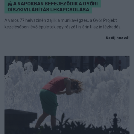
A NAPOKBAN BEFEJEZŐDIK A GYŐRI
DÍSZKIVILÁGÍTÁS LEKAPCSOLÁSA
A város 77 helyszínén zajlik a munkavégzés, a Győr Projekt
kezelésében lévő épületek egy részét is érinti az intézkedés.
Szólj hozzá!