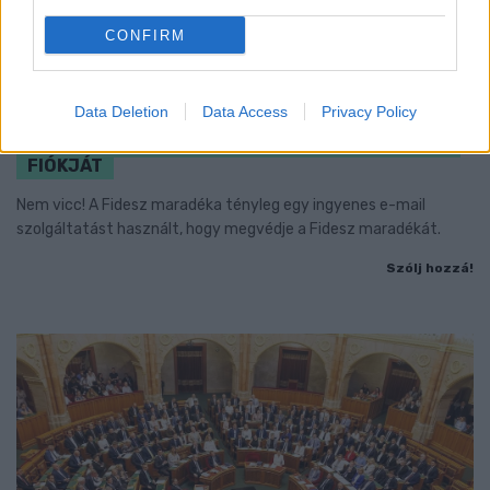
CONFIRM
Data Deletion
Data Access
Privacy Policy
CZUNYINÉ HARCA A GMAIL ÉS AZ ÖNKÉNY ELLEN
- LETILTOTTA A GOOGLE A VÉDVONAL LEVELEZŐ
FIÓKJÁT
Nem vicc! A Fidesz maradéka tényleg egy ingyenes e-mail
szolgáltatást használt, hogy megvédje a Fidesz maradékát.
Szólj hozzá!