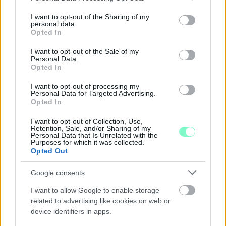
services and may gather and store information including but
NŐVERŐ SZOMBATHELYI FÉRFI ELLEN EMELT
VÁDAT AZ ÜGYÉSZSÉG
not limited to your visit or usage behaviour. You may click to
I want to opt-out of the Sharing of my
personal data.
grant or deny consent to Google and its third-party tags to
Opted In
A férfi a nyílt utcán kezdte verni áldozatát.
use your data for below specified purposes in below Google
consent section.
I want to opt-out of the Sale of my
Szólj hozzá!
Personal Data.
Opted In
I want to opt-out of processing my
Personal Data for Targeted Advertising.
Opted In
I want to opt-out of Collection, Use,
Retention, Sale, and/or Sharing of my
Personal Data that Is Unrelated with the
Purposes for which it was collected.
Opted Out
Google consents
I want to allow Google to enable storage
related to advertising like cookies on web or
device identifiers in apps.