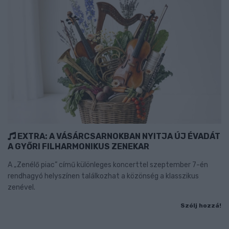
EXTRA: A VÁSÁRCSARNOKBAN NYITJA ÚJ ÉVADÁT
A GYŐRI FILHARMONIKUS ZENEKAR
A „Zenélő piac” című különleges koncerttel szeptember 7-én
rendhagyó helyszínen találkozhat a közönség a klasszikus
zenével.
Szólj hozzá!