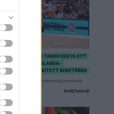
PERL, VÁRADI ÉS TANOH DEZ IS OTT
VAN A FÉRFI KOSÁRLABDA-
VÁLOGATOTT SZŰKÍTETT KERETÉBEN
sztország, Szlovénia és Svédország következik.
Szólj hozzá!