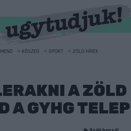
RMEND
KŐSZEG
SPORT
ZÖLD HÍREK
LERAKNI A ZÖLD
 A GYHG TELEP
Szólj hozzá!