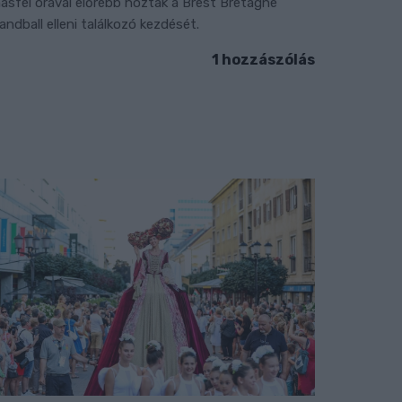
ásfél órával előrébb hozták a Brest Bretagne
andball elleni találkozó kezdését.
1 hozzászólás