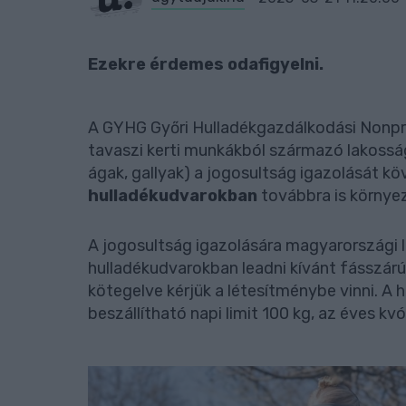
Ezekre érdemes odafigyelni.
A GYHG Győri Hulladékgazdálkodási Nonprof
tavaszi kerti munkákból származó lakossá
ágak, gallyak) a jogosultság igazolását k
hulladékudvarokban
továbbra is környe
A jogosultság igazolására magyarországi l
hulladékudvarokban leadni kívánt fásszárú
kötegelve kérjük a létesítménybe vinni. A
beszállítható napi limit 100 kg, az éves kv