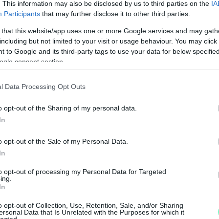
. This information may also be disclosed by us to third parties on the
IA
vételéhez.
Participants
that may further disclose it to other third parties.
 that this website/app uses one or more Google services and may gath
including but not limited to your visit or usage behaviour. You may click 
 to Google and its third-party tags to use your data for below specifi
ogle consent section.
l Data Processing Opt Outs
N
F
o opt-out of the Sharing of my personal data.
In
A
s
o opt-out of the Sale of my Personal Data.
a
In
to opt-out of processing my Personal Data for Targeted
ing.
In
o opt-out of Collection, Use, Retention, Sale, and/or Sharing
ersonal Data that Is Unrelated with the Purposes for which it
lected.