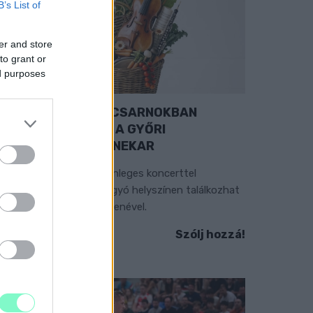
B’s List of
er and store
to grant or
ed purposes
EXTRA: A VÁSÁRCSARNOKBAN
YITJA ÚJ ÉVADÁT A GYŐRI
ILHARMONIKUS ZENEKAR
 „Zenélő piac” című különleges koncerttel
zeptember 7-én rendhagyó helyszínen találkozhat
 közönség a klasszikus zenével.
Szólj hozzá!