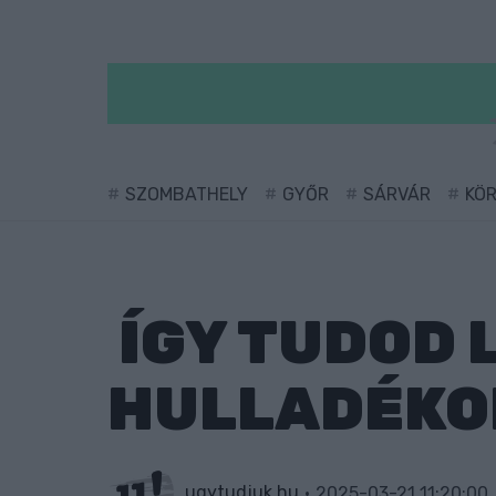
SZOMBATHELY
GYŐR
SÁRVÁR
KÖ
ÍGY TUDOD 
HULLADÉKOD
ugytudjuk.hu
2025-03-21 11:20:00