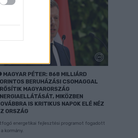
MAGYAR PÉTER: 868 MILLIÁRD
ORINTOS BERUHÁZÁSI CSOMAGGAL
RŐSÍTIK MAGYARORSZÁG
NERGIAELLÁTÁSÁT, MIKÖZBEN
OVÁBBRA IS KRITIKUS NAPOK ELÉ NÉZ
Z ORSZÁG
tfogó energetikai fejlesztési programot fogadott
l a kormány.