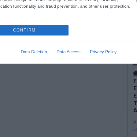
cation functionality and fraud prevention, and other user protection.
CONFIRM
Data Deletion
Data Access
Privacy Policy
F
E
E
T
A
Á
e