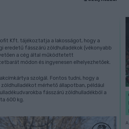
it Kft. tájékoztatja a lakosságot, hogy a
gi eredetű fásszárú zöldhulladékok (vékonyabb
övetően a cég által működtetett
zetbarát módon és ingyenesen elhelyezhetőek.
akcímkártya szolgál. Fontos tudni, hogy a
 zöldhulladékot mérhető állapotban, például
 hulladékudvarokba fásszárú zöldhulladékból a
óta 600 kg.
A