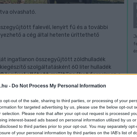
tva olvasható.
szegyűjtött falevél, lenyírt fű és a további
yezhető a cég által hetente üríttethető
J
f
é
saját ingatlanon összegyűjtött zöldhulladék
a kiegészítő szolgáltatásként 60 liter hulladék
G logóval ellátott gyűjtőzsákot
forgalmaz a
sef út 31. címen (ETO Park I. emelet,
.hu -
Do Not Process My Personal Information
lati irodájában vehetők fel. A zsákok ellenértéke
l együtt kerül számlázásra. Családi házak
to opt-out of the sale, sharing to third parties, or processing of your per
hulladékgyűjtő edény mellé kell tenni ezen
formation for targeted advertising by us, please use the below opt-out s
 előzetes bejelentését (telefon: +36 1 776 7777,
r selection. Please note that after your opt-out request is processed y
en pénteken, vidéken az adott település bio
eing interest-based ads based on personal information utilized by us or
disclosed to third parties prior to your opt-out. You may separately opt-
llítás. Amennyiben nem a vevőazonosítóval
losure of your personal information by third parties on the IAB’s list of
özös képviselő) veszi át a zsákokat, úgy írásos