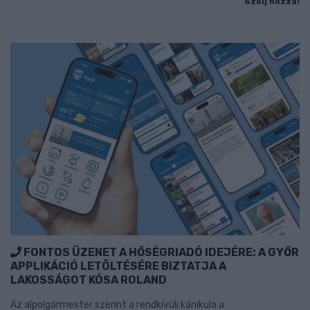
Szólj hozzá!
FONTOS ÜZENET A HŐSÉGRIADÓ IDEJÉRE: A GYŐR
APPLIKÁCIÓ LETÖLTÉSÉRE BIZTATJA A
LAKOSSÁGOT KÓSA ROLAND
Az alpolgármester szerint a rendkívüli kánikula a