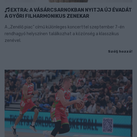
EXTRA: A VÁSÁRCSARNOKBAN NYITJA ÚJ ÉVADÁT
A GYŐRI FILHARMONIKUS ZENEKAR
A „Zenélő piac” című különleges koncerttel szeptember 7-én
rendhagyó helyszínen találkozhat a közönség a klasszikus
zenével.
Szólj hozzá!