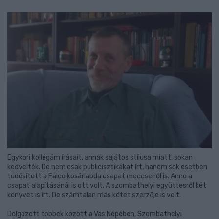
Egykori kollégám írásait, annak sajátos stílusa miatt, sokan
kedvelték. De nem csak publicisztikákat írt, hanem sok esetben
tudósított a Falco kosárlabda csapat meccseiről is. Anno a
csapat alapításánál is ott volt. A szombathelyi együttesről két
könyvet is írt. De számtalan más kötet szerzője is volt.
Dolgozott többek között a Vas Népében, Szombathelyi