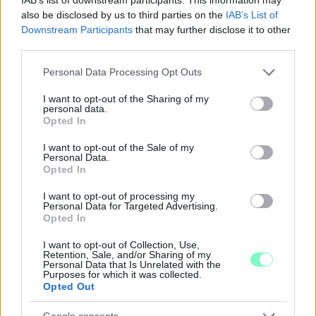
also be disclosed by us to third parties on the
IAB’s List of
Downstream Participants
that may further disclose it to other
third parties.
Please note that this website/app uses one or more Google
Personal Data Processing Opt Outs
services and may gather and store information including but
not limited to your visit or usage behaviour. You may click to
I want to opt-out of the Sharing of my
personal data.
grant or deny consent to Google and its third-party tags to
Opted In
use your data for below specified purposes in below Google
consent section.
I want to opt-out of the Sale of my
Personal Data.
A RÓMAIAKTÓL AZ AGYAGKATONÁKIG –
Opted In
TÁRLATVEZETÉSEK, WORKSHOP ÉS
KÖZÖNSÉGTALÁLKOZÓ VÁRJA A LÁTOGATÓKAT A
I want to opt-out of processing my
Personal Data for Targeted Advertising.
GYŐRI RÓMER MÚZEUMBAN
Opted In
Ingyenes programokkal és különleges kiállításokkal készülnek a
I want to opt-out of Collection, Use,
hét második felére, a hőségriadó idején ráadásul a Várkazamata
Retention, Sale, and/or Sharing of my
– Kőtár is díjmentesen látogatható.
Personal Data that Is Unrelated with the
Purposes for which it was collected.
Opted Out
Szólj hozzá!