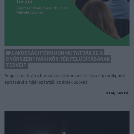
LAKOSSÁGI FÓRUMON MUTATJÁK BE A
GYŐRSZENTIVÁNI KÖR TÉR FELÚJÍTÁSÁNAK
TERVEIT
Augusztus 6-án a beruházás ütemezéséről és az új kerékpárút
építéséről is tájékoztatják az érdeklődőket.
Szólj hozzá!