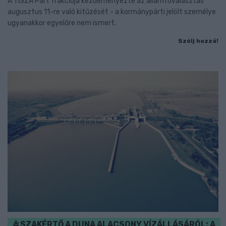
A TISZA Párt frakciója kezdeményezte az államfőválasztás
augusztus 11-re való kitűzését - a kormánypárti jelölt személye
ugyanakkor egyelőre nem ismert.
Szólj hozzá!
SZAKÉRTŐ A DUNA ALACSONY VÍZÁLLÁSÁRÓL: A