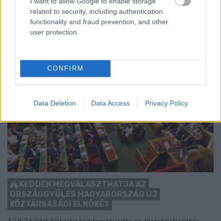
I want to allow Google to enable storage
Szólj hozzá!
related to security, including authentication
functionality and fraud prevention, and other
user protection.
CONFIRM
Data Deletion
Data Access
Privacy Policy
KEDDEN MEGVÁLASZTHATJA AZ
ORSZÁGGYŰLÉS MAGYARORSZÁG ÚJ
KÖZTÁRSASÁGI ELNÖKÉT