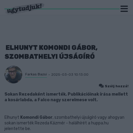
ELHUNYT KOMONDI GÁBOR,
SZOMBATHELYI ÚJSÁGÍRÓ
Farkas Bazsi
2025-03-03 10:13:00
Szólj hozzá!
Sokan Rezedaként ismerték. Publikációinak írása mellett
a kosárlabda, a Falco nagy szerelmese volt.
Elhunyt
Komondi Gábor
, szombathelyi újságíró vagy ahogyan
sokan ismerték Rezeda Kázmér - halálhírét a huppa.hu
jelentette be.