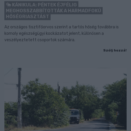
KÁNIKULA: PÉNTEK ÉJFÉLIG
MEGHOSSZABBÍTOTTÁK A HARMADFOKÚ
HŐSÉGRIASZTÁST
Az országos tisztifőorvos szerint a tartós hőség továbbra is
komoly egészségügyi kockázatot jelent, különösen a
veszélyeztetett csoportok számára.
Szólj hozzá!