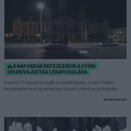
A NAPOKBAN BEFEJEZŐDIK A GYŐRI
DÍSZKIVILÁGÍTÁS LEKAPCSOLÁSA
A város 77 helyszínén zajlik a munkavégzés, a Győr Projekt
kezelésében lévő épületek egy részét is érinti az intézkedés.
Szólj hozzá!