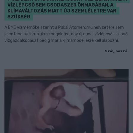
VÍZLÉPCSŐ SEM CSODASZER ÖNMAGÁBAN, A
KLÍMAVÁLTOZÁS MIATT ÚJ SZEMLÉLETRE VAN
SZÜKSÉG
A BME vízmérnöke szerint a Paksi Atomerőmű helyzetére sem
jelentene automatikus megoldást egy új dunai vízlépcső - a jövő
vízgazdálkodását pedig már a klímamodellekre kell alapozni.
Szólj hozzá!