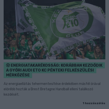
ENERGIATAKARÉKOSSÁG: KORÁBBAN KEZDŐDIK
A GYŐRI AUDI ETO KC PÉNTEKI FELKÉSZÜLÉSI
MÉRKŐZÉSE
Az energiaellátás tehermentesítése érdekében másfél órával
előrébb hozták a Brest Bretagne Handball elleni találkozó
kezdését.
1 hozzászólás