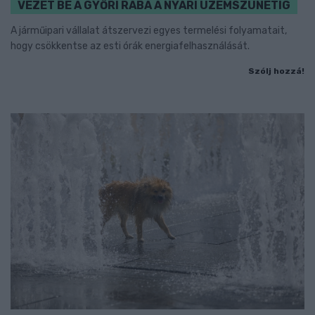
VEZET BE A GYŐRI RÁBA A NYÁRI ÜZEMSZÜNETIG
A járműipari vállalat átszervezi egyes termelési folyamatait,
hogy csökkentse az esti órák energiafelhasználását.
Szólj hozzá!