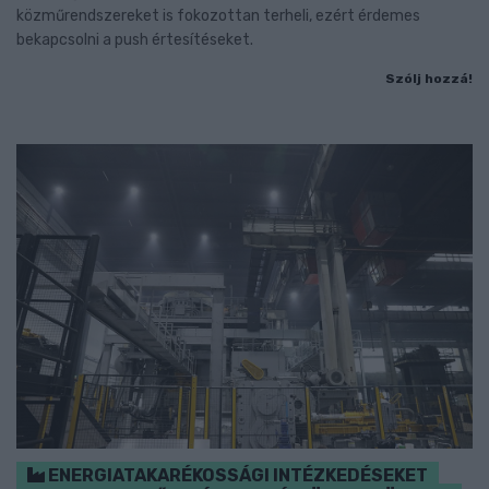
közműrendszereket is fokozottan terheli, ezért érdemes
bekapcsolni a push értesítéseket.
Szólj hozzá!
ENERGIATAKARÉKOSSÁGI INTÉZKEDÉSEKET