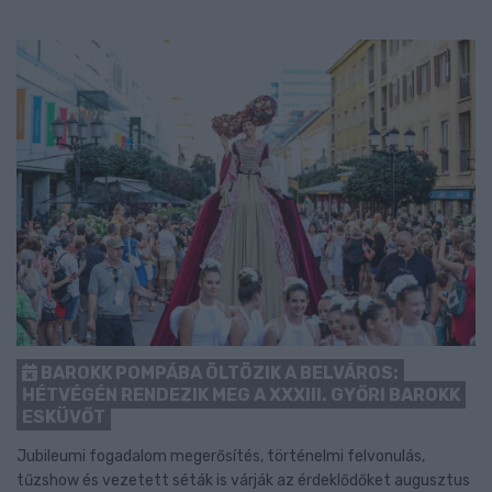
BAROKK POMPÁBA ÖLTÖZIK A BELVÁROS:
HÉTVÉGÉN RENDEZIK MEG A XXXIII. GYŐRI BAROKK
ESKÜVŐT
Jubileumi fogadalom megerősítés, történelmi felvonulás,
tűzshow és vezetett séták is várják az érdeklődőket augusztus