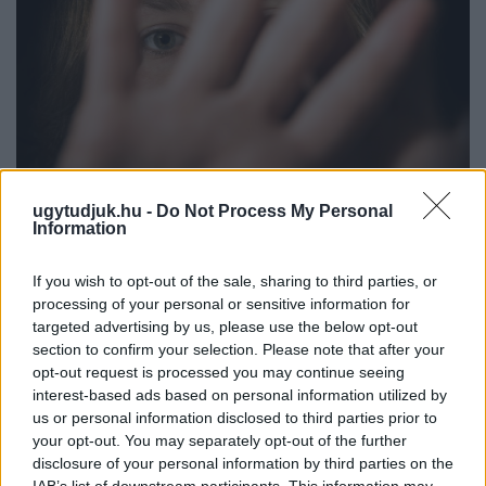
ugytudjuk.hu -
Do Not Process My Personal
Information
NŐVERŐ SZOMBATHELYI FÉRFI ELLEN EMELT
VÁDAT AZ ÜGYÉSZSÉG
If you wish to opt-out of the sale, sharing to third parties, or
processing of your personal or sensitive information for
A férfi a nyílt utcán kezdte verni áldozatát.
targeted advertising by us, please use the below opt-out
Szólj hozzá!
section to confirm your selection. Please note that after your
opt-out request is processed you may continue seeing
interest-based ads based on personal information utilized by
us or personal information disclosed to third parties prior to
your opt-out. You may separately opt-out of the further
disclosure of your personal information by third parties on the
IAB’s list of downstream participants. This information may