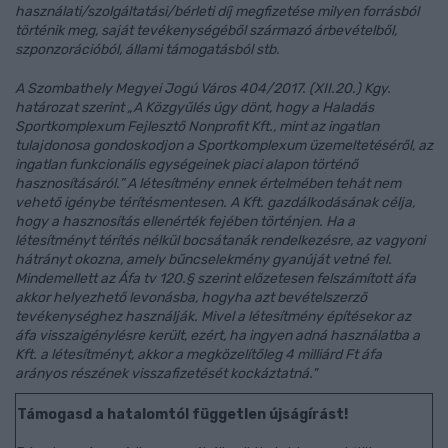
használati/szolgáltatási/bérleti díj megfizetése milyen forrásból
történik meg, saját tevékenységéből származó árbevételből,
szponzorációból, állami támogatásból stb.
A Szombathely Megyei Jogú Város 404/2017. (XII.20.) Kgy.
határozat szerint „A Közgyűlés úgy dönt, hogy a Haladás
Sportkomplexum Fejlesztő Nonprofit Kft., mint az ingatlan
tulajdonosa gondoskodjon a Sportkomplexum üzemeltetéséről, az
ingatlan funkcionális egységeinek piaci alapon történő
hasznosításáról.” A létesítmény ennek értelmében tehát nem
vehető igénybe térítésmentesen. A Kft. gazdálkodásának célja,
hogy a hasznosítás ellenérték fejében történjen. Ha a
létesítményt térítés nélkül bocsátanák rendelkezésre, az vagyoni
hátrányt okozna, amely bűncselekmény gyanúját vetné fel.
Mindemellett az Áfa tv 120.§ szerint előzetesen felszámított áfa
akkor helyezhető levonásba, hogyha azt bevételszerző
tevékenységhez használják. Mivel a létesítmény építésekor az
áfa visszaigénylésre került, ezért, ha ingyen adná használatba a
Kft. a létesítményt, akkor a megközelítőleg 4 milliárd Ft áfa
arányos részének visszafizetését kockáztatná."
Támogasd a hatalomtól független újságírást!