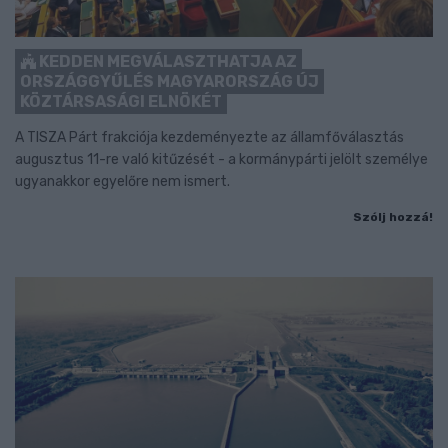
KEDDEN MEGVÁLASZTHATJA AZ
ORSZÁGGYŰLÉS MAGYARORSZÁG ÚJ
KÖZTÁRSASÁGI ELNÖKÉT
A TISZA Párt frakciója kezdeményezte az államfőválasztás
augusztus 11-re való kitűzését - a kormánypárti jelölt személye
ugyanakkor egyelőre nem ismert.
Szólj hozzá!