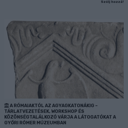
Szólj hozzá!
A RÓMAIAKTÓL AZ AGYAGKATONÁKIG –
TÁRLATVEZETÉSEK, WORKSHOP ÉS
KÖZÖNSÉGTALÁLKOZÓ VÁRJA A LÁTOGATÓKAT A
GYŐRI RÓMER MÚZEUMBAN