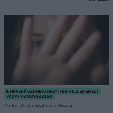
NŐVERŐ SZOMBATHELYI FÉRFI ELLEN EMELT
VÁDAT AZ ÜGYÉSZSÉG
A férfi a nyílt utcán kezdte verni áldozatát.