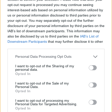
Szólj hozzá!
opt-out request is processed you may continue seeing
interest-based ads based on personal information utilized by
us or personal information disclosed to third parties prior to
your opt-out. You may separately opt-out of the further
disclosure of your personal information by third parties on the
IAB’s list of downstream participants. This information may
also be disclosed by us to third parties on the
IAB’s List of
Downstream Participants
that may further disclose it to other
third parties.
Please note that this website/app uses one or more Google
Personal Data Processing Opt Outs
services and may gather and store information including but
not limited to your visit or usage behaviour. You may click to
I want to opt-out of the Sharing of my
personal data.
grant or deny consent to Google and its third-party tags to
Opted In
use your data for below specified purposes in below Google
consent section.
I want to opt-out of the Sale of my
Personal Data.
ÖRÖMHÍR: TÍZ ÉVE NEM VOLT ILYEN ALACSONY AZ
Opted In
INFLÁCIÓ MAGYARORSZÁGON
I want to opt-out of processing my
Júliusban mindössze 1,2 százalékkal emelkedtek éves
Personal Data for Targeted Advertising.
összevetésben a fogyasztói árak, miközben az élelmiszerek ára
Opted In