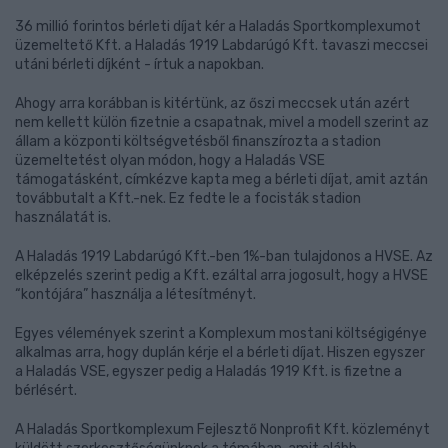
36 millió forintos bérleti díjat kér a Haladás Sportkomplexumot
üzemeltető Kft. a Haladás 1919 Labdarúgó Kft. tavaszi meccsei
utáni bérleti díjként - írtuk a napokban.
Ahogy arra korábban is kitértünk, az őszi meccsek után azért
nem kellett külön fizetnie a csapatnak, mivel a modell szerint az
állam a központi költségvetésből finanszírozta a stadion
üzemeltetést olyan módon, hogy a Haladás VSE
támogatásként, címkézve kapta meg a bérleti díjat, amit aztán
továbbutalt a Kft.-nek. Ez fedte le a focisták stadion
használatát is.
A Haladás 1919 Labdarúgó Kft.-ben 1%-ban tulajdonos a HVSE. Az
elképzelés szerint pedig a Kft. ezáltal arra jogosult, hogy a HVSE
“kontójára” használja a létesítményt.
Egyes vélemények szerint a Komplexum mostani költségigénye
alkalmas arra, hogy duplán kérje el a bérleti díjat. Hiszen egyszer
a Haladás VSE, egyszer pedig a Haladás 1919 Kft. is fizetne a
bérlésért.
A Haladás Sportkomplexum Fejlesztő Nonprofit Kft. közleményt