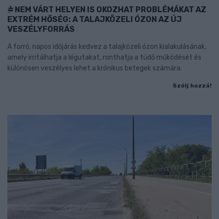
NEM VÁRT HELYEN IS OKOZHAT PROBLÉMÁKAT AZ
EXTRÉM HŐSÉG: A TALAJKÖZELI ÓZON AZ ÚJ
VESZÉLYFORRÁS
A forró, napos időjárás kedvez a talajközeli ózon kialakulásának,
amely irritálhatja a légutakat, ronthatja a tüdő működését és
különösen veszélyes lehet a krónikus betegek számára.
Szólj hozzá!