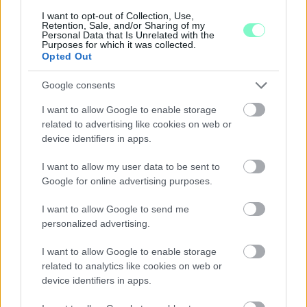
már csökkent.
I want to opt-out of Collection, Use,
Retention, Sale, and/or Sharing of my
Szólj hozzá!
Personal Data that Is Unrelated with the
Purposes for which it was collected.
Opted Out
Google consents
I want to allow Google to enable storage
related to advertising like cookies on web or
device identifiers in apps.
I want to allow my user data to be sent to
Google for online advertising purposes.
I want to allow Google to send me
personalized advertising.
I want to allow Google to enable storage
related to analytics like cookies on web or
A BAROKK ÖSSZES ÁRNYALATA ÉS MÉG EGY SOR
device identifiers in apps.
KIVÁLÓ PROGRAM VÁR MINDENKIT EZEN A HÉTVÉGÉN
GYŐRBEN