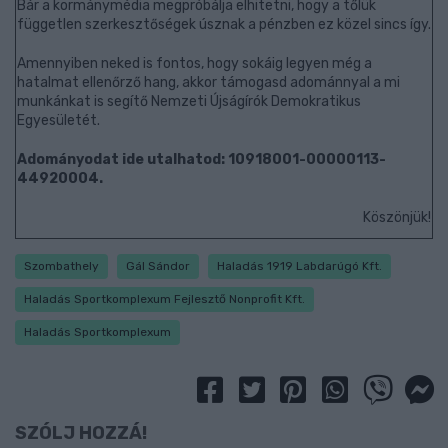
Bár a kormánymédia megpróbálja elhitetni, hogy a tőlük
független szerkesztőségek úsznak a pénzben ez közel sincs így.
Amennyiben neked is fontos, hogy sokáig legyen még a
hatalmat ellenőrző hang, akkor támogasd adománnyal a mi
munkánkat is segítő Nemzeti Újságírók Demokratikus
Egyesületét.
Adományodat ide utalhatod: 10918001-00000113-
44920004.
Köszönjük!
Szombathely
Gál Sándor
Haladás 1919 Labdarúgó Kft.
Haladás Sportkomplexum Fejlesztő Nonprofit Kft.
Haladás Sportkomplexum
SZÓLJ HOZZÁ!