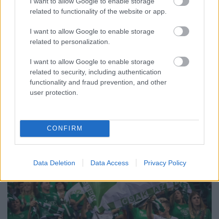
I want to allow Google to enable storage
related to functionality of the website or app.
Középpontban a hagyományőrzés, de lesz Pogány Induló és
Majka koncert, jóga szeánsz, “borhajózás” és egy csomó minden
I want to allow Google to enable storage
más.
related to personalization.
Szólj hozzá!
I want to allow Google to enable storage
related to security, including authentication
functionality and fraud prevention, and other
user protection.
CONFIRM
Data Deletion
Data Access
Privacy Policy