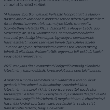
küldött szerkesztőségünknek a témában, amit alább
változtatás nélkül közlünk:
"A Haladás Sportkomplexum Fejlesztő Nonprofit Kft. a stadion
használatáért korábban is minden esetben bérleti díjat számított
fel az érintett szervezeteknek, melyek között szerepelt a
Szombathelyi Haladás Kft., a Viktoria FC, a Magyar Labdarúgó
Szövetség, az UEFA, valamint más, nemzetközi mérkőzést
szervező gazdasági társaságok. Ugyanígy a sportcsarnok
használatáért minden szervezet bérleti díjat köteles fizetni.
Továbbá az egyéb, bérbeadásra alkalmas területeket mindig
bérleti díj ellenében értékesítették, legyen az bál, esküvő, iskolai
vagy céges rendezvény.
2017-es nyitás óta a mindenkori Felügyelőbizottság ellenőrzi a
létesítmény hasznosítását, kivetnivalót soha nem talált benne.
A működési modell semmiben nem változott a korábbi évek
gyakorlatához képest. A létesítmény szerződést köt a
létesítményt használni kívánó sportszervezettel, gazdasági
társasággal. A létesítmény igénybevevője kötelezettséget vállal a
használati/szolgáltatási/bérleti díj megfizetésére. A létesítményt
használni kívánó sportszervezet, gazdasági társaság saját
hatáskörébe tartozik, hogy a nevezett