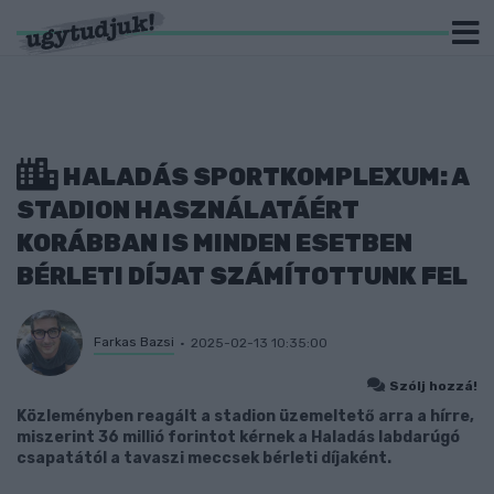
HALADÁS SPORTKOMPLEXUM: A
STADION HASZNÁLATÁÉRT
KORÁBBAN IS MINDEN ESETBEN
BÉRLETI DÍJAT SZÁMÍTOTTUNK FEL
Farkas Bazsi
2025-02-13 10:35:00
Szólj hozzá!
Közleményben reagált a stadion üzemeltető arra a hírre,
miszerint 36 millió forintot kérnek a Haladás labdarúgó
csapatától a tavaszi meccsek bérleti díjaként.