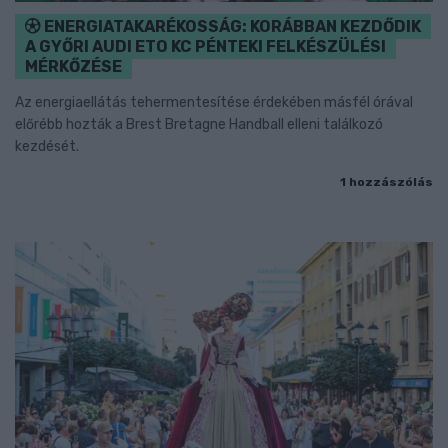
ENERGIATAKARÉKOSSÁG: KORÁBBAN KEZDŐDIK
A GYŐRI AUDI ETO KC PÉNTEKI FELKÉSZÜLÉSI
MÉRKŐZÉSE
Az energiaellátás tehermentesítése érdekében másfél órával
előrébb hozták a Brest Bretagne Handball elleni találkozó
kezdését.
1 hozzászólás