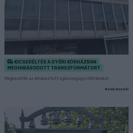
KICSERÉLTÉK A GYŐRI KÓRHÁZBAN
MEGHIBÁSODOTT TRANSZFORMÁTORT
Megkezdték az elhalasztott egészségügyi ellátásokat.
Szólj hozzá!