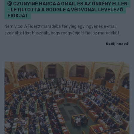
CZUNYINÉ HARCA A GMAIL ÉS AZ ÖNKÉNY ELLEN
- LETILTOTTA A GOOGLE A VÉDVONAL LEVELEZŐ
FIÓKJÁT
Nem vicc! A Fidesz maradéka tényleg egy ingyenes e-mail
szolgáltatást használt, hogy megvédje a Fidesz maradékát.
Szólj hozzá!