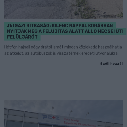
IGAZI RITKASÁG: KILENC NAPPAL KORÁBBAN
NYITJÁK MEG A FELÚJÍTÁS ALATT ÁLLÓ HECSEI ÚTI
FELÜLJÁRÓT
Hétfőn hajnali négy órától ismét minden közlekedő használhatja
az átkelőt, az autóbuszok is visszatérnek eredeti útvonalukra.
Szólj hozzá!