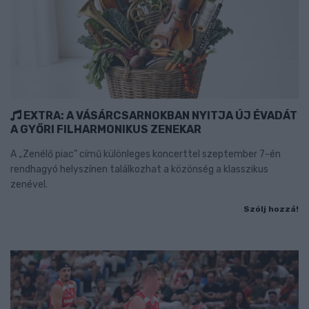
EXTRA: A VÁSÁRCSARNOKBAN NYITJA ÚJ ÉVADÁT
A GYŐRI FILHARMONIKUS ZENEKAR
A „Zenélő piac” című különleges koncerttel szeptember 7-én
rendhagyó helyszínen találkozhat a közönség a klasszikus
zenével.
Szólj hozzá!