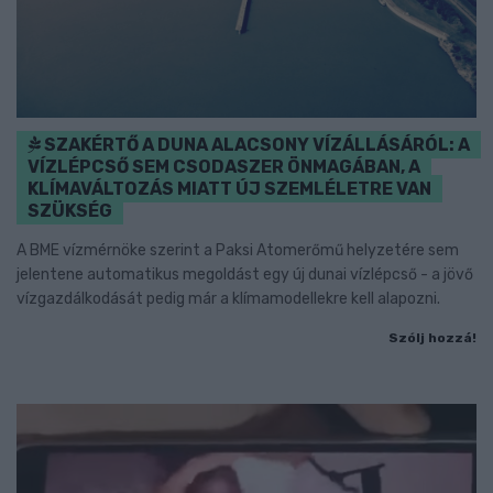
SZAKÉRTŐ A DUNA ALACSONY VÍZÁLLÁSÁRÓL: A
VÍZLÉPCSŐ SEM CSODASZER ÖNMAGÁBAN, A
KLÍMAVÁLTOZÁS MIATT ÚJ SZEMLÉLETRE VAN
SZÜKSÉG
A BME vízmérnöke szerint a Paksi Atomerőmű helyzetére sem
jelentene automatikus megoldást egy új dunai vízlépcső - a jövő
vízgazdálkodását pedig már a klímamodellekre kell alapozni.
Szólj hozzá!