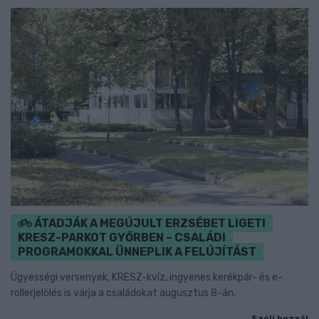
ÁTADJÁK A MEGÚJULT ERZSÉBET LIGETI
KRESZ-PARKOT GYŐRBEN – CSALÁDI
PROGRAMOKKAL ÜNNEPLIK A FELÚJÍTÁST
Ügyességi versenyek, KRESZ-kvíz, ingyenes kerékpár- és e-
rollerjelölés is várja a családokat augusztus 8-án.
Szólj hozzá!