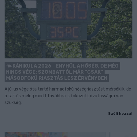
KÁNIKULA 2026 - ENYHÜL A HŐSÉG, DE MÉG
NINCS VÉGE: SZOMBATTÓL MÁR “CSAK”
MÁSODFOKÚ RIASZTÁS LESZ ÉRVÉNYBEN
A július vége óta tartó harmadfokú hőségriasztást mérséklik, de
a tartós meleg miatt továbbra is fokozott óvatosságra van
szükség.
Szólj hozzá!