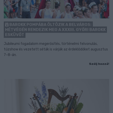
BAROKK POMPÁBA ÖLTÖZIK A BELVÁROS:
HÉTVÉGÉN RENDEZIK MEG A XXXIII. GYŐRI BAROKK
ESKÜVŐT
Jubileumi fogadalom megerősítés, történelmi felvonulás,
tűzshow és vezetett séták is várják az érdeklődőket augusztus
7–8-án.
Szólj hozzá!