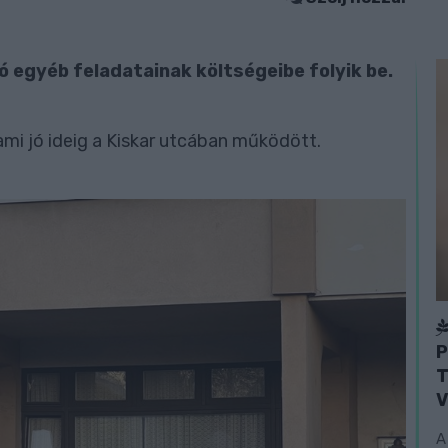
ió egyéb feladatainak költségeibe folyik be.
mi jó ideig a Kiskar utcában működött.
P
T
V
A