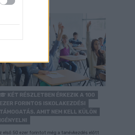
KÉT RÉSZLETBEN ÉRKEZIK A 100
EZER FORINTOS ISKOLAKEZDÉSI
TÁMOGATÁS, AMIT NEM KELL KÜLÖN
IGÉNYELNI
z első 50 ezer forintot még a tanévkezdés előtt