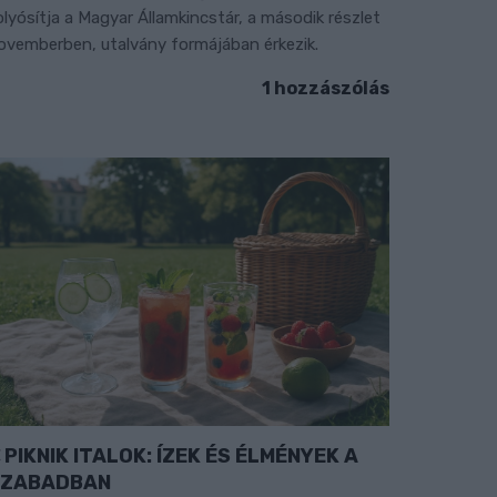
olyósítja a Magyar Államkincstár, a második részlet
ovemberben, utalvány formájában érkezik.
1 hozzászólás
PIKNIK ITALOK: ÍZEK ÉS ÉLMÉNYEK A
SZABADBAN