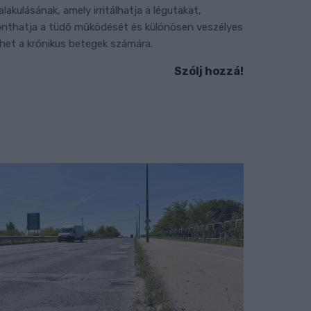
ialakulásának, amely irritálhatja a légutakat,
onthatja a tüdő működését és különösen veszélyes
ehet a krónikus betegek számára.
Szólj hozzá!