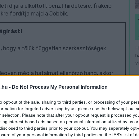
ti díjára elköltött pénzt hirdetésre, frakció
kre fordítja majd a Jobbik.
ágírást!
, hogy a tőlük független szerkesztőségek
H
h
v
legyen még a hatalmat ellenőrző hang, akkor
segítő Nemzeti Újságírók Demokratikus
.hu -
Do Not Process My Personal Information
to opt-out of the sale, sharing to third parties, or processing of your per
01-00000113-44920004.
formation for targeted advertising by us, please use the below opt-out s
r selection. Please note that after your opt-out request is processed y
eing interest-based ads based on personal information utilized by us or
Köszönjük!
disclosed to third parties prior to your opt-out. You may separately opt-
losure of your personal information by third parties on the IAB’s list of