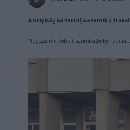
A helyiség bérleti díja ezentúl a frakc
Megszűnt a Jobbik szombathelyi irodája, a