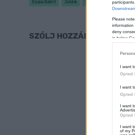
Szalai Bálint
Jobbik
Szombathely
participants
Downstream 
Please note
information 
deny consent
SZÓLJ HOZZÁ!
in below Go
Persona
I want t
Opted 
I want t
Opted 
I want 
Advertis
Opted 
I want t
of my P
was col