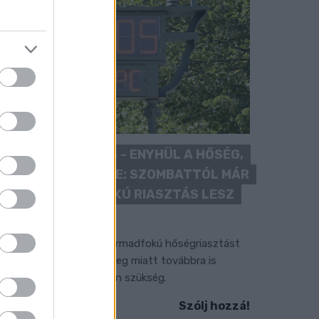
KÁNIKULA 2026 - ENYHÜL A HŐSÉG,
DE MÉG NINCS VÉGE: SZOMBATTÓL MÁR
“CSAK” MÁSODFOKÚ RIASZTÁS LESZ
ÉRVÉNYBEN
 július vége óta tartó harmadfokú hőségriasztást
érséklik, de a tartós meleg miatt továbbra is
okozott óvatosságra van szükség.
Szólj hozzá!