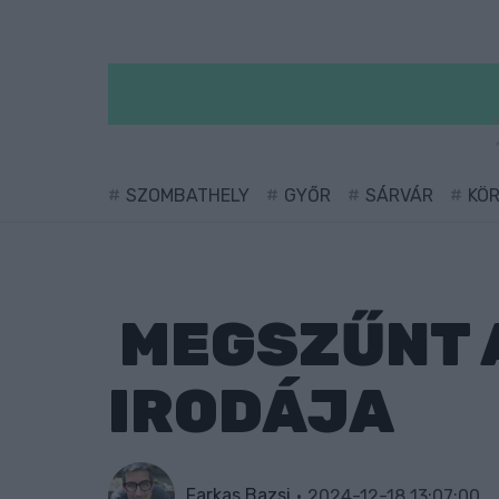
SZOMBATHELY
GYŐR
SÁRVÁR
KÖ
MEGSZŰNT A
IRODÁJA
Farkas Bazsi
2024-12-18 13:07:00