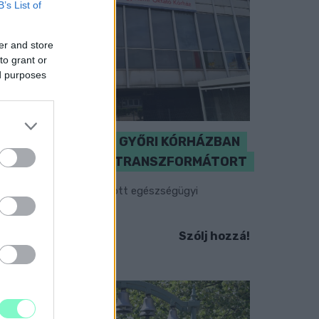
B’s List of
er and store
to grant or
ed purposes
KICSERÉLTÉK A GYŐRI KÓRHÁZBAN
MEGHIBÁSODOTT TRANSZFORMÁTORT
egkezdték az elhalasztott egészségügyi
llátásokat.
Szólj hozzá!