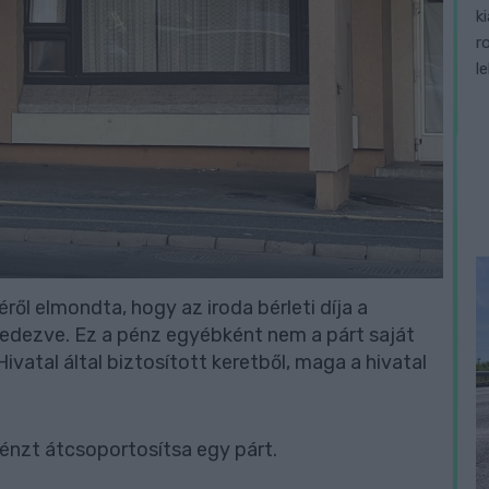
k
r
l
zéről elmondta, hogy az iroda bérleti díja a
 fedezve. Ez a pénz egyébként nem a párt saját
atal által biztosított keretből, maga a hivatal
pénzt átcsoportosítsa egy párt.