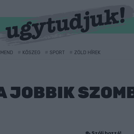
RMEND
KŐSZEG
SPORT
ZÖLD HÍREK
 JOBBIK SZOM
Szólj hozzá!