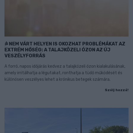
NEM VÁRT HELYEN IS OKOZHAT PROBLÉMÁKAT AZ
EXTRÉM HŐSÉG: A TALAJKÖZELI ÓZON AZ ÚJ
VESZÉLYFORRÁS
A forró, napos időjárás kedvez a talajközeli ózon kialakulásának,
amely irritálhatja a légutakat, ronthatja a tüdő működését és
különösen veszélyes lehet a krónikus betegek számára.
Szólj hozzá!