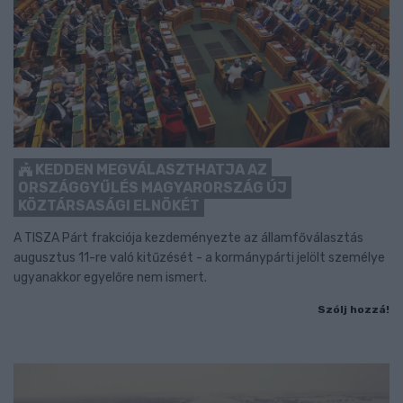
KEDDEN MEGVÁLASZTHATJA AZ
ORSZÁGGYŰLÉS MAGYARORSZÁG ÚJ
KÖZTÁRSASÁGI ELNÖKÉT
A TISZA Párt frakciója kezdeményezte az államfőválasztás
augusztus 11-re való kitűzését - a kormánypárti jelölt személye
ugyanakkor egyelőre nem ismert.
Szólj hozzá!