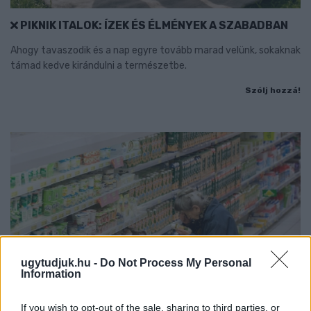
PIKNIK ITALOK: ÍZEK ÉS ÉLMÉNYEK A SZABADBAN
Ahogy tavaszodik és a nap egyre tovább marad velünk, sokaknak
támad kedve kirándulni a természetbe.
Szólj hozzá!
ugytudjuk.hu -
Do Not Process My Personal
Information
If you wish to opt-out of the sale, sharing to third parties, or