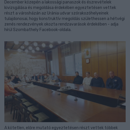
December közepén a lakossági panaszok és észrevételek
kivizsgálása és megoldása érdekében egyeztetésen vettek
részt a városházán az Uránia udvar szórakozóhelyeinek
tulajdonosai, hogy konstruktív megoldás születhessen a hétvégi
zenés rendezvények okozta rendzavarások érdekében - adja
hírül Szombathely Facebook-oldala.
A kötetlen, előre mutató egyeztetésen részt vettek többek