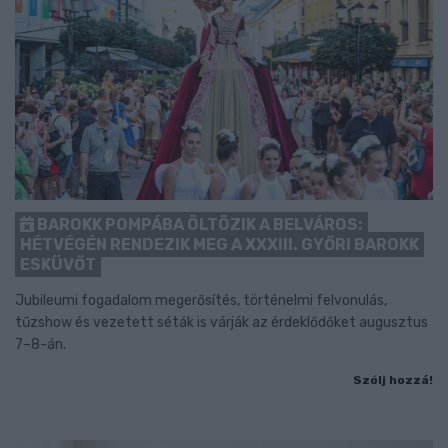
BAROKK POMPÁBA ÖLTÖZIK A BELVÁROS:
HÉTVÉGÉN RENDEZIK MEG A XXXIII. GYŐRI BAROKK
ESKÜVŐT
Jubileumi fogadalom megerősítés, történelmi felvonulás,
tűzshow és vezetett séták is várják az érdeklődőket augusztus
7–8-án.
Szólj hozzá!