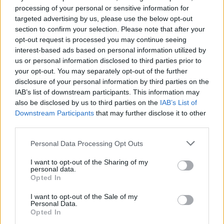
processing of your personal or sensitive information for
ÖRÖMHÍR: TÍZ ÉVE NEM VOLT ILYEN ALACSONY AZ
targeted advertising by us, please use the below opt-out
INFLÁCIÓ MAGYARORSZÁGON
section to confirm your selection. Please note that after your
opt-out request is processed you may continue seeing
Júliusban mindössze 1,2 százalékkal emelkedtek éves
interest-based ads based on personal information utilized by
összevetésben a fogyasztói árak, miközben az élelmiszerek ára
us or personal information disclosed to third parties prior to
már csökkent.
your opt-out. You may separately opt-out of the further
disclosure of your personal information by third parties on the
Szólj hozzá!
IAB’s list of downstream participants. This information may
also be disclosed by us to third parties on the
IAB’s List of
Downstream Participants
that may further disclose it to other
third parties.
Please note that this website/app uses one or more Google
Personal Data Processing Opt Outs
services and may gather and store information including but
not limited to your visit or usage behaviour. You may click to
I want to opt-out of the Sharing of my
personal data.
grant or deny consent to Google and its third-party tags to
Opted In
use your data for below specified purposes in below Google
consent section.
I want to opt-out of the Sale of my
Personal Data.
Opted In