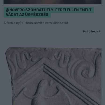
NŐVERŐ SZOMBATHELYI FÉRFI ELLEN EMELT
VÁDAT AZ ÜGYÉSZSÉG
A férfi a nyílt utcán kezdte verni áldozatát.
Szólj hozzá!