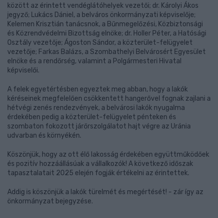
között az érintett vendéglátóhelyek vezetői; dr. Károlyi Ákos
jegyző; Lukács Dániel, a belváros önkormányzati képviselője;
Kelemen Krisztián tanácsnok, a Bűnmegelőzési, Közbiztonsági
és Közrendvédelmi Bizottság elnöke; dr. Holler Péter, a Hatósági
Osztály vezetője; Ágoston Sándor, a közterület-felügyelet
vezetője; Farkas Balázs, a Szombathelyi Belvárosért Egyesület
elnöke és a rendőrség, valamint a Polgármesteri Hivatal
képviselői.
A felek egyetértésben egyeztek meg abban, hogy a lakók
kéréseinek megfelelően csökkentett hangerővel fognak zajlani a
hétvégi zenés rendezvények, a belvárosi lakók nyugalma
érdekében pedig a közterület-felügyelet pénteken és
szombaton fokozott járőrszolgálatot hajt végre az Uránia
udvarban és környékén.
Köszönjük, hogy az ott élő lakosság érdekében együttműködőek
és pozitív hozzáállásúak a vállalkozók! A következő időszak
tapasztalatait 2025 elején fogják értékelni az érintettek.
Addig is köszönjük a lakók türelmét és megértését! - zár így az
önkormányzat bejegyzése.