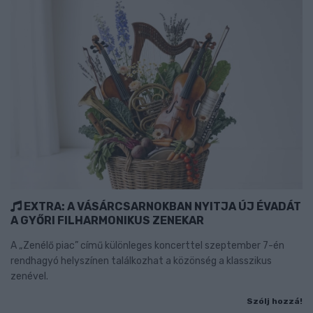
EXTRA: A VÁSÁRCSARNOKBAN NYITJA ÚJ ÉVADÁT
A GYŐRI FILHARMONIKUS ZENEKAR
A „Zenélő piac” című különleges koncerttel szeptember 7-én
rendhagyó helyszínen találkozhat a közönség a klasszikus
zenével.
Szólj hozzá!