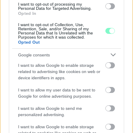
I want to opt-out of processing my
Personal Data for Targeted Advertising.
Opted In
A BAROKK ÖSSZES ÁRNYALATA ÉS MÉG EGY SOR
I want to opt-out of Collection, Use,
Retention, Sale, and/or Sharing of my
KIVÁLÓ PROGRAM VÁR MINDENKIT EZEN A HÉTVÉGÉN
Personal Data that Is Unrelated with the
GYŐRBEN
Purposes for which it was collected.
Opted Out
Középpontban a hagyományőrzés, de lesz Pogány Induló és
Majka koncert, jóga szeánsz, “borhajózás” és egy csomó minden
Google consents
más.
I want to allow Google to enable storage
Szólj hozzá!
related to advertising like cookies on web or
device identifiers in apps.
I want to allow my user data to be sent to
Google for online advertising purposes.
I want to allow Google to send me
personalized advertising.
I want to allow Google to enable storage