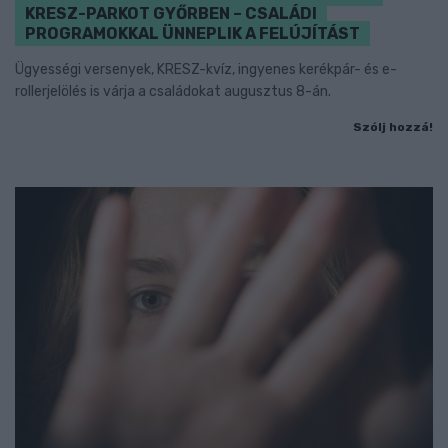
KRESZ-PARKOT GYŐRBEN – CSALÁDI
PROGRAMOKKAL ÜNNEPLIK A FELÚJÍTÁST
Ügyességi versenyek, KRESZ-kvíz, ingyenes kerékpár- és e-
rollerjelölés is várja a családokat augusztus 8-án.
Szólj hozzá!