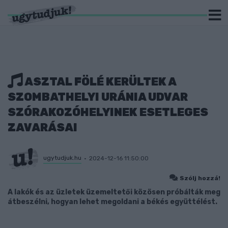
ASZTAL FÖLÉ KERÜLTEK A
SZOMBATHELYI URÁNIA UDVAR
SZÓRAKOZÓHELYINEK ESETLEGES
ZAVARÁSAI
ugytudjuk.hu
2024-12-16 11:50:00
Szólj hozzá!
A lakók és az üzletek üzemeltetői közösen próbálták meg
átbeszélni, hogyan lehet megoldani a békés együttélést.