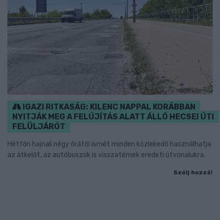
IGAZI RITKASÁG: KILENC NAPPAL KORÁBBAN
NYITJÁK MEG A FELÚJÍTÁS ALATT ÁLLÓ HECSEI ÚTI
FELÜLJÁRÓT
Hétfőn hajnali négy órától ismét minden közlekedő használhatja
az átkelőt, az autóbuszok is visszatérnek eredeti útvonalukra.
Szólj hozzá!