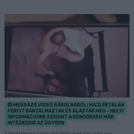
MEGRÁZÓ VIDEÓ BÁBOLNÁRÓL: HAJLÉKTALAN
FÉRFIT BÁNTALMAZTAK ÉS ALÁZTAK MEG - HELYI
INFORMÁCIÓINK SZERINT A RENDŐRSÉG MÁR
INTÉZKEDIK AZ ÜGYBEN
A felvételen egy padon alvó férfit ütnek meg, majd arra