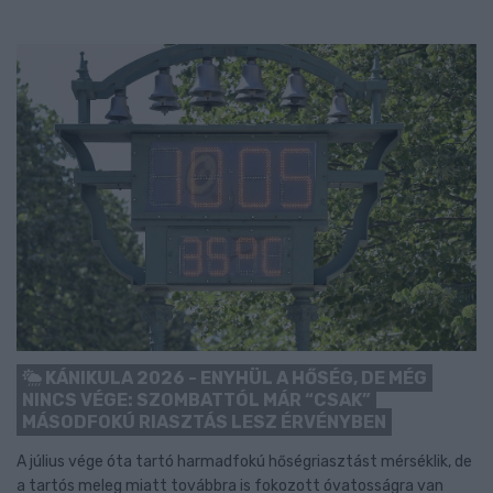
KÁNIKULA 2026 - ENYHÜL A HŐSÉG, DE MÉG
NINCS VÉGE: SZOMBATTÓL MÁR “CSAK”
MÁSODFOKÚ RIASZTÁS LESZ ÉRVÉNYBEN
A július vége óta tartó harmadfokú hőségriasztást mérséklik, de
a tartós meleg miatt továbbra is fokozott óvatosságra van