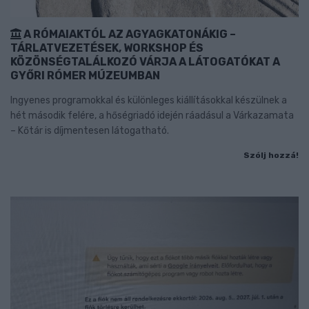
A RÓMAIAKTÓL AZ AGYAGKATONÁKIG –
TÁRLATVEZETÉSEK, WORKSHOP ÉS
KÖZÖNSÉGTALÁLKOZÓ VÁRJA A LÁTOGATÓKAT A
GYŐRI RÓMER MÚZEUMBAN
Ingyenes programokkal és különleges kiállításokkal készülnek a
hét második felére, a hőségriadó idején ráadásul a Várkazamata
– Kőtár is díjmentesen látogatható.
Szólj hozzá!