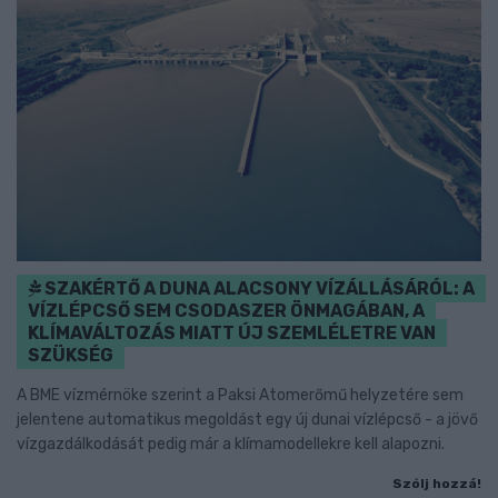
SZAKÉRTŐ A DUNA ALACSONY VÍZÁLLÁSÁRÓL: A
VÍZLÉPCSŐ SEM CSODASZER ÖNMAGÁBAN, A
KLÍMAVÁLTOZÁS MIATT ÚJ SZEMLÉLETRE VAN
SZÜKSÉG
A BME vízmérnöke szerint a Paksi Atomerőmű helyzetére sem
jelentene automatikus megoldást egy új dunai vízlépcső - a jövő
vízgazdálkodását pedig már a klímamodellekre kell alapozni.
Szólj hozzá!