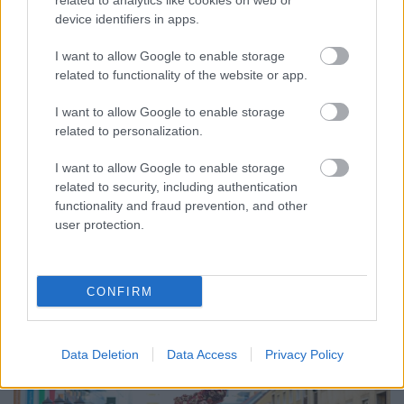
related to analytics like cookies on web or
device identifiers in apps.
I want to allow Google to enable storage
related to functionality of the website or app.
I want to allow Google to enable storage
related to personalization.
ENERGIATAKARÉKOSSÁG: KORÁBBAN KEZDŐDIK
A GYŐRI AUDI ETO KC PÉNTEKI FELKÉSZÜLÉSI
I want to allow Google to enable storage
MÉRKŐZÉSE
related to security, including authentication
functionality and fraud prevention, and other
Az energiaellátás tehermentesítése érdekében másfél órával
user protection.
előrébb hozták a Brest Bretagne Handball elleni találkozó
kezdését.
1 hozzászólás
CONFIRM
Data Deletion
Data Access
Privacy Policy