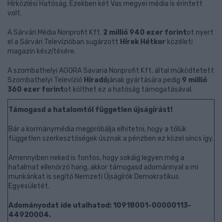
Hírközlési Hatóság. Ezekben két Vas megyei média is érintett
volt.
A Sárvári Média Nonprofit Kft.
2 millió 940 ezer forint
ot nyert
el a Sárvári Televízióban sugárzott
Hírek Hétkor
közéleti
magazin készítésére.
A szombathelyi AGORA Savaria Nonprofit Kft. által működtetett
Szombathelyi Televízió
Híradó
jának gyártására pedig
9 millió
360 ezer forint
ot költhet ez a hatóság támogatásával.
Támogasd a hatalomtól független újságírást!
Bár a kormánymédia megpróbálja elhitetni, hogy a tőlük
független szerkesztőségek úsznak a pénzben ez közel sincs így.
Amennyiben neked is fontos, hogy sokáig legyen még a
hatalmat ellenőrző hang, akkor támogasd adománnyal a mi
munkánkat is segítő Nemzeti Újságírók Demokratikus
Egyesületét.
Adományodat ide utalhatod: 10918001-00000113-
44920004.