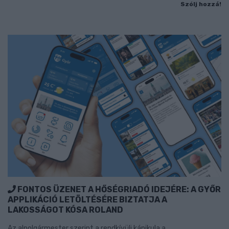
Szólj hozzá!
FONTOS ÜZENET A HŐSÉGRIADÓ IDEJÉRE: A GYŐR
APPLIKÁCIÓ LETÖLTÉSÉRE BIZTATJA A
LAKOSSÁGOT KÓSA ROLAND
Az alpolgármester szerint a rendkívüli kánikula a