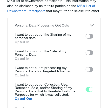
IAB’s list of downstream participants. This information may
also be disclosed by us to third parties on the
IAB’s List of
Downstream Participants
that may further disclose it to other
third parties.
Please note that this website/app uses one or more Google
Personal Data Processing Opt Outs
services and may gather and store information including but
not limited to your visit or usage behaviour. You may click to
I want to opt-out of the Sharing of my
personal data.
grant or deny consent to Google and its third-party tags to
Opted In
use your data for below specified purposes in below Google
consent section.
I want to opt-out of the Sale of my
Personal Data.
A RÓMAIAKTÓL AZ AGYAGKATONÁKIG –
Opted In
TÁRLATVEZETÉSEK, WORKSHOP ÉS
KÖZÖNSÉGTALÁLKOZÓ VÁRJA A LÁTOGATÓKAT A
I want to opt-out of processing my
Personal Data for Targeted Advertising.
GYŐRI RÓMER MÚZEUMBAN
Opted In
Ingyenes programokkal és különleges kiállításokkal készülnek a
I want to opt-out of Collection, Use,
hét második felére, a hőségriadó idején ráadásul a Várkazamata
Retention, Sale, and/or Sharing of my
Personal Data that Is Unrelated with the
– Kőtár is díjmentesen látogatható.
Purposes for which it was collected.
Opted Out
Szólj hozzá!