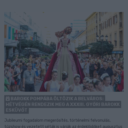
BAROKK POMPÁBA ÖLTÖZIK A BELVÁROS:
HÉTVÉGÉN RENDEZIK MEG A XXXIII. GYŐRI BAROKK
ESKÜVŐT
Jubileumi fogadalom megerősítés, történelmi felvonulás,
tűzshow és vezetett séták is várják az érdeklődőket augusztus