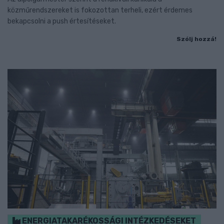
közműrendszereket is fokozottan terheli, ezért érdemes
bekapcsolni a push értesítéseket.
Szólj hozzá!
ENERGIATAKARÉKOSSÁGI INTÉZKEDÉSEKET