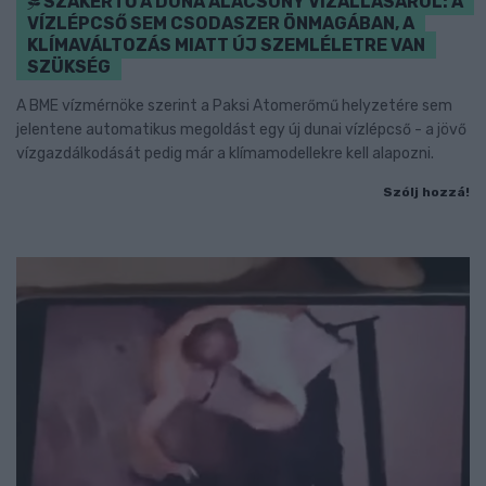
SZAKÉRTŐ A DUNA ALACSONY VÍZÁLLÁSÁRÓL: A
VÍZLÉPCSŐ SEM CSODASZER ÖNMAGÁBAN, A
KLÍMAVÁLTOZÁS MIATT ÚJ SZEMLÉLETRE VAN
SZÜKSÉG
A BME vízmérnöke szerint a Paksi Atomerőmű helyzetére sem
jelentene automatikus megoldást egy új dunai vízlépcső - a jövő
vízgazdálkodását pedig már a klímamodellekre kell alapozni.
Szólj hozzá!