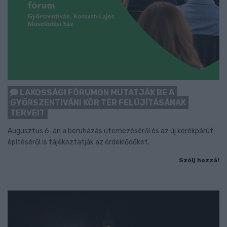
LAKOSSÁGI FÓRUMON MUTATJÁK BE A
GYŐRSZENTIVÁNI KÖR TÉR FELÚJÍTÁSÁNAK
TERVEIT
Augusztus 6-án a beruházás ütemezéséről és az új kerékpárút
építéséről is tájékoztatják az érdeklődőket.
Szólj hozzá!