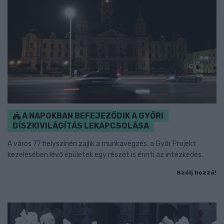
A NAPOKBAN BEFEJEZŐDIK A GYŐRI
DÍSZKIVILÁGÍTÁS LEKAPCSOLÁSA
A város 77 helyszínén zajlik a munkavégzés, a Győr Projekt
kezelésében lévő épületek egy részét is érinti az intézkedés.
Szólj hozzá!