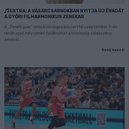
EXTRA: A VÁSÁRCSARNOKBAN NYITJA ÚJ ÉVADÁT
A GYŐRI FILHARMONIKUS ZENEKAR
A „Zenélő piac” című különleges koncerttel szeptember 7-én
rendhagyó helyszínen találkozhat a közönség a klasszikus
zenével.
Szólj hozzá!