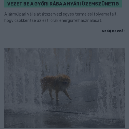
VEZET BE A GYŐRI RÁBA A NYÁRI ÜZEMSZÜNETIG
A járműipari vállalat átszervezi egyes termelési folyamatait,
hogy csökkentse az esti órák energiafelhasználását.
Szólj hozzá!