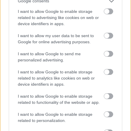
Google consents
I want to allow Google to enable storage
related to advertising like cookies on web or
device identifiers in apps.
I want to allow my user data to be sent to
Google for online advertising purposes.
I want to allow Google to send me
personalized advertising.
I want to allow Google to enable storage
related to analytics like cookies on web or
device identifiers in apps.
I want to allow Google to enable storage
CZUNYINÉ HARCA A GMAIL ÉS AZ ÖNKÉNY ELLEN
- LETILTOTTA A GOOGLE A VÉDVONAL LEVELEZŐ
related to functionality of the website or app.
FIÓKJÁT
I want to allow Google to enable storage
Nem vicc! A Fidesz maradéka tényleg egy ingyenes e-mail
related to personalization.
szolgáltatást használt, hogy megvédje a Fidesz maradékát.