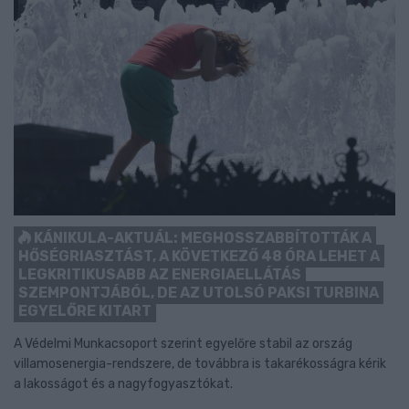
KÁNIKULA-AKTUÁL: MEGHOSSZABBÍTOTTÁK A
HŐSÉGRIASZTÁST, A KÖVETKEZŐ 48 ÓRA LEHET A
LEGKRITIKUSABB AZ ENERGIAELLÁTÁS
SZEMPONTJÁBÓL, DE AZ UTOLSÓ PAKSI TURBINA
EGYELŐRE KITART
A Védelmi Munkacsoport szerint egyelőre stabil az ország
villamosenergia-rendszere, de továbbra is takarékosságra kérik
a lakosságot és a nagyfogyasztókat.