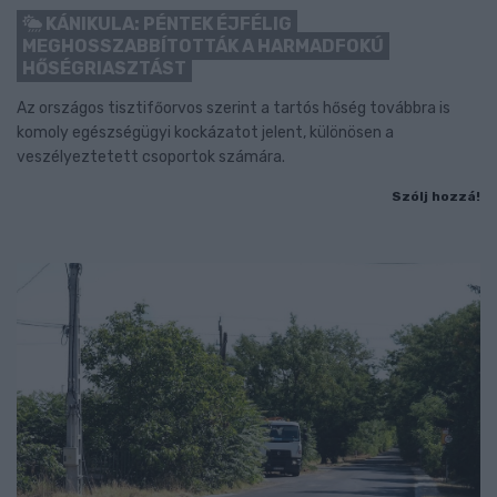
KÁNIKULA: PÉNTEK ÉJFÉLIG
MEGHOSSZABBÍTOTTÁK A HARMADFOKÚ
HŐSÉGRIASZTÁST
Az országos tisztifőorvos szerint a tartós hőség továbbra is
komoly egészségügyi kockázatot jelent, különösen a
veszélyeztetett csoportok számára.
Szólj hozzá!