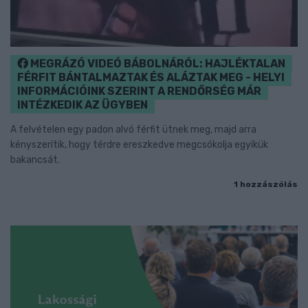
MEGRÁZÓ VIDEÓ BÁBOLNÁRÓL: HAJLÉKTALAN
FÉRFIT BÁNTALMAZTAK ÉS ALÁZTAK MEG - HELYI
INFORMÁCIÓINK SZERINT A RENDŐRSÉG MÁR
INTÉZKEDIK AZ ÜGYBEN
A felvételen egy padon alvó férfit ütnek meg, majd arra
kényszerítik, hogy térdre ereszkedve megcsókolja egyikük
bakancsát.
1 hozzászólás