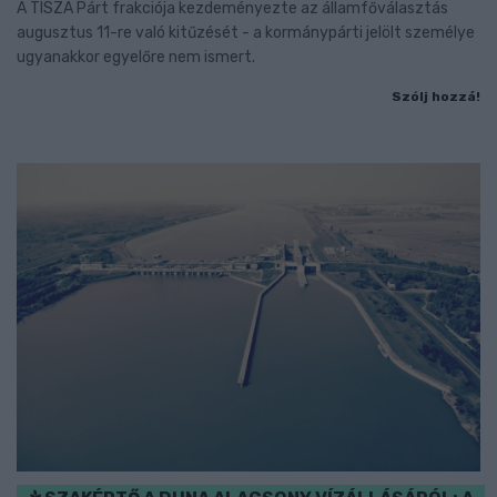
A TISZA Párt frakciója kezdeményezte az államfőválasztás
augusztus 11-re való kitűzését - a kormánypárti jelölt személye
ugyanakkor egyelőre nem ismert.
Szólj hozzá!