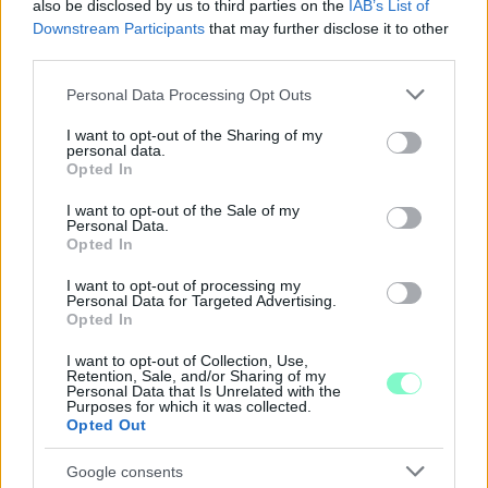
also be disclosed by us to third parties on the
IAB’s List of
Downstream Participants
that may further disclose it to other
third parties.
PIKNIK ITALOK: ÍZEK ÉS ÉLMÉNYEK A SZABADBAN
Please note that this website/app uses one or more Google
Personal Data Processing Opt Outs
services and may gather and store information including but
Ahogy tavaszodik és a nap egyre tovább marad velünk, sokaknak
not limited to your visit or usage behaviour. You may click to
I want to opt-out of the Sharing of my
támad kedve kirándulni a természetbe.
personal data.
grant or deny consent to Google and its third-party tags to
Opted In
use your data for below specified purposes in below Google
Szólj hozzá!
consent section.
I want to opt-out of the Sale of my
Personal Data.
Opted In
I want to opt-out of processing my
Personal Data for Targeted Advertising.
Opted In
I want to opt-out of Collection, Use,
Retention, Sale, and/or Sharing of my
Personal Data that Is Unrelated with the
Purposes for which it was collected.
Opted Out
Google consents