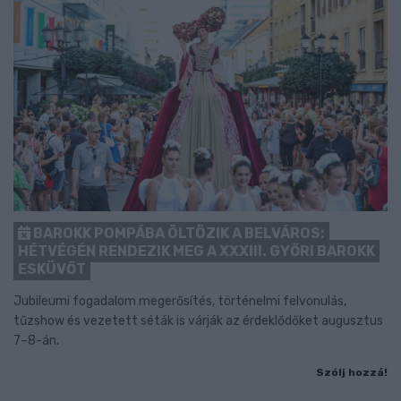
BAROKK POMPÁBA ÖLTÖZIK A BELVÁROS:
HÉTVÉGÉN RENDEZIK MEG A XXXIII. GYŐRI BAROKK
ESKÜVŐT
Jubileumi fogadalom megerősítés, történelmi felvonulás,
tűzshow és vezetett séták is várják az érdeklődőket augusztus
7–8-án.
Szólj hozzá!