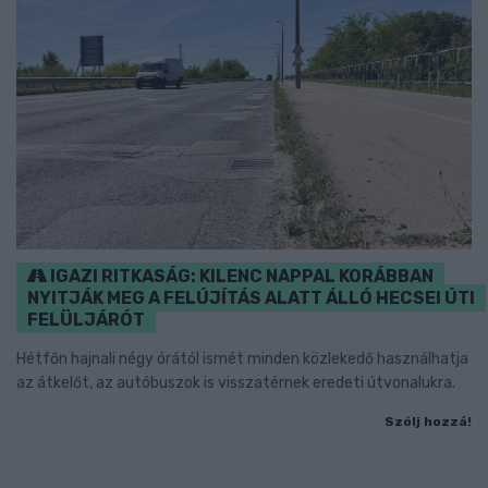
IGAZI RITKASÁG: KILENC NAPPAL KORÁBBAN
NYITJÁK MEG A FELÚJÍTÁS ALATT ÁLLÓ HECSEI ÚTI
FELÜLJÁRÓT
Hétfőn hajnali négy órától ismét minden közlekedő használhatja
az átkelőt, az autóbuszok is visszatérnek eredeti útvonalukra.
Szólj hozzá!