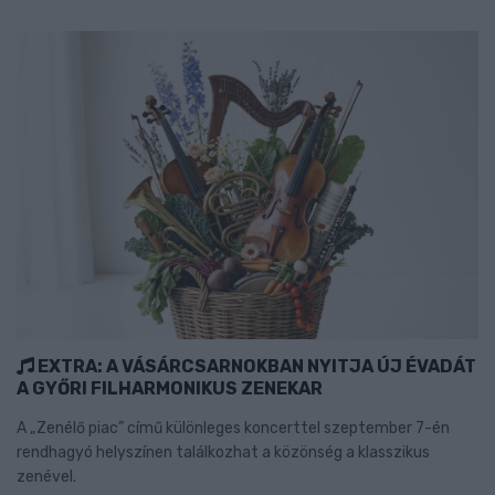
EXTRA: A VÁSÁRCSARNOKBAN NYITJA ÚJ ÉVADÁT
A GYŐRI FILHARMONIKUS ZENEKAR
A „Zenélő piac” című különleges koncerttel szeptember 7-én
rendhagyó helyszínen találkozhat a közönség a klasszikus
zenével.