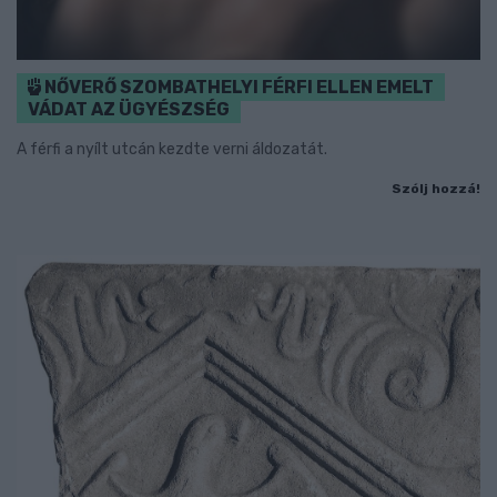
NŐVERŐ SZOMBATHELYI FÉRFI ELLEN EMELT
VÁDAT AZ ÜGYÉSZSÉG
A férfi a nyílt utcán kezdte verni áldozatát.
Szólj hozzá!