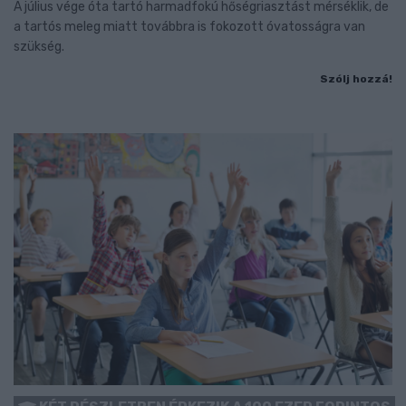
A július vége óta tartó harmadfokú hőségriasztást mérséklik, de
a tartós meleg miatt továbbra is fokozott óvatosságra van
szükség.
Szólj hozzá!