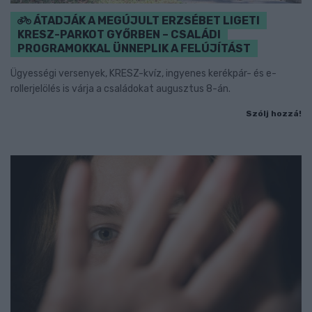
ÁTADJÁK A MEGÚJULT ERZSÉBET LIGETI
KRESZ-PARKOT GYŐRBEN – CSALÁDI
PROGRAMOKKAL ÜNNEPLIK A FELÚJÍTÁST
Ügyességi versenyek, KRESZ-kvíz, ingyenes kerékpár- és e-
rollerjelölés is várja a családokat augusztus 8-án.
Szólj hozzá!