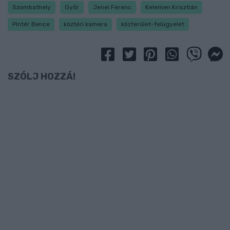
Szombathely
Győr
Jenei Ferenc
Kelemen Krisztián
Pintér Bence
köztéri kamera
közterület-felügyelet
SZÓLJ HOZZÁ!