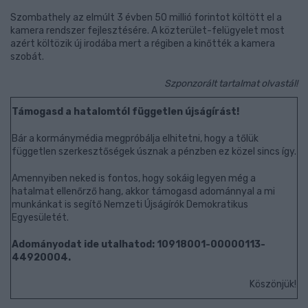
Szombathely az elmúlt 3 évben 50 millió forintot költött el a
kamera rendszer fejlesztésére. A közterület-felügyelet most
azért költözik új irodába mert a régiben a kinőtték a kamera
szobát.
Szponzorált tartalmat olvastál!
Támogasd a hatalomtól független újságírást!
Bár a kormánymédia megpróbálja elhitetni, hogy a tőlük
független szerkesztőségek úsznak a pénzben ez közel sincs így.
Amennyiben neked is fontos, hogy sokáig legyen még a
hatalmat ellenőrző hang, akkor támogasd adománnyal a mi
munkánkat is segítő Nemzeti Újságírók Demokratikus
Egyesületét.
Adományodat ide utalhatod: 10918001-00000113-
44920004.
Köszönjük!