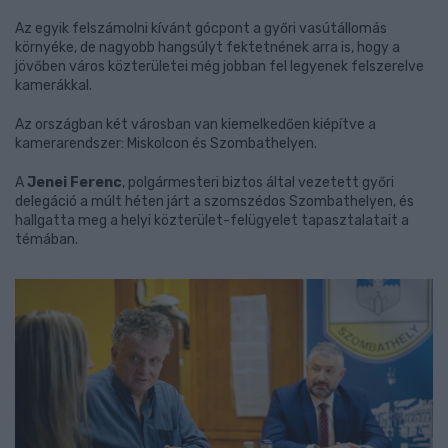
Az egyik felszámolni kívánt gócpont a győri vasútállomás
környéke, de nagyobb hangsúlyt fektetnének arra is, hogy a
jövőben város közterületei még jobban fel legyenek felszerelve
kamerákkal.
Az országban két városban van kiemelkedően kiépítve a
kamerarendszer: Miskolcon és Szombathelyen.
A
Jenei Ferenc
, polgármesteri biztos által vezetett győri
delegáció a múlt héten járt a szomszédos Szombathelyen, és
hallgatta meg a helyi közterület-felügyelet tapasztalatait a
témában.