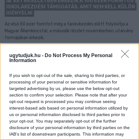
KÉT RÉSZLETBEN ÉRKEZIK A 100 EZER FORINTOS
ISKOLAKEZDÉSI TÁMOGATÁS, AMIT NEM KELL KÜLÖN
IGÉNYELNI
Az első 50 ezer forintot még a tanévkezdés előtt folyósítja a
Magyar Államkincstár, a második részlet novemberben, utalvány
formájában érkezik.
1 hozzászólás
ugytudjuk.hu -
Do Not Process My Personal
Information
If you wish to opt-out of the sale, sharing to third parties, or
processing of your personal or sensitive information for
targeted advertising by us, please use the below opt-out
section to confirm your selection. Please note that after your
opt-out request is processed you may continue seeing
interest-based ads based on personal information utilized by
us or personal information disclosed to third parties prior to
your opt-out. You may separately opt-out of the further
disclosure of your personal information by third parties on the
IAB’s list of downstream participants. This information may