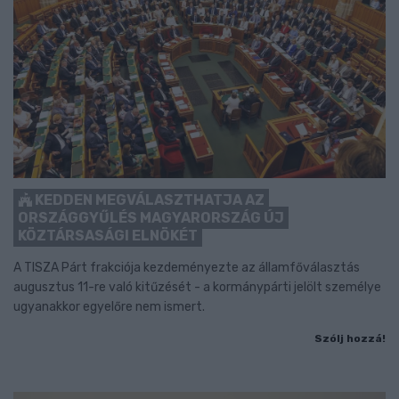
KEDDEN MEGVÁLASZTHATJA AZ
ORSZÁGGYŰLÉS MAGYARORSZÁG ÚJ
KÖZTÁRSASÁGI ELNÖKÉT
A TISZA Párt frakciója kezdeményezte az államfőválasztás
augusztus 11-re való kitűzését - a kormánypárti jelölt személye
ugyanakkor egyelőre nem ismert.
Szólj hozzá!