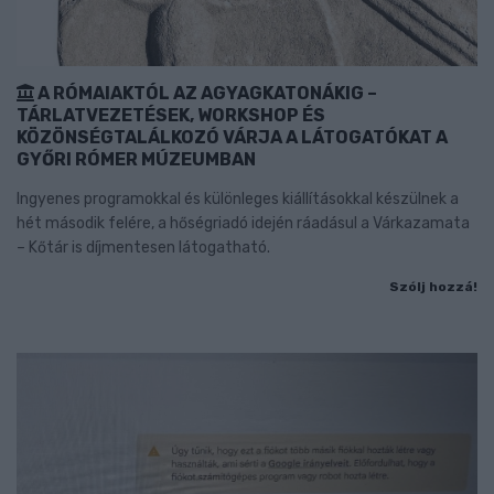
A RÓMAIAKTÓL AZ AGYAGKATONÁKIG –
TÁRLATVEZETÉSEK, WORKSHOP ÉS
KÖZÖNSÉGTALÁLKOZÓ VÁRJA A LÁTOGATÓKAT A
GYŐRI RÓMER MÚZEUMBAN
Ingyenes programokkal és különleges kiállításokkal készülnek a
hét második felére, a hőségriadó idején ráadásul a Várkazamata
– Kőtár is díjmentesen látogatható.
Szólj hozzá!