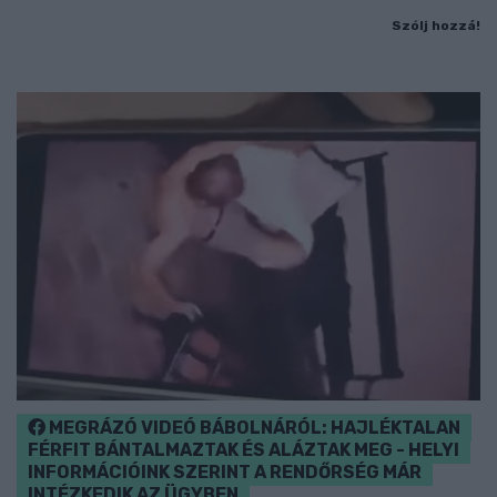
Szólj hozzá!
MEGRÁZÓ VIDEÓ BÁBOLNÁRÓL: HAJLÉKTALAN
FÉRFIT BÁNTALMAZTAK ÉS ALÁZTAK MEG - HELYI
INFORMÁCIÓINK SZERINT A RENDŐRSÉG MÁR
INTÉZKEDIK AZ ÜGYBEN