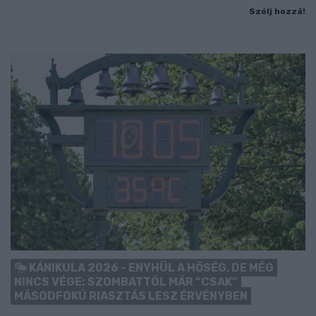
Szólj hozzá!
KÁNIKULA 2026 - ENYHÜL A HŐSÉG, DE MÉG
NINCS VÉGE: SZOMBATTÓL MÁR “CSAK”
MÁSODFOKÚ RIASZTÁS LESZ ÉRVÉNYBEN