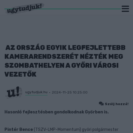
AZ ORSZÁG EGYIK LEGFEJLETTEBB
KAMERARENDSZERÉT NÉZTÉK MEG
SZOMBATHELYEN A GYŐRI VÁROSI
VEZETŐK
ugytudjuk.hu
2024-11-25 10:25:00
Szólj hozzá!
Hasonló fejlesztésben gondolkodnak Győrben is.
Pintér Bence
(TSZV-LMP-Momentum) győri polgármester