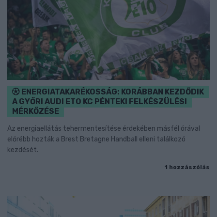
ENERGIATAKARÉKOSSÁG: KORÁBBAN KEZDŐDIK
A GYŐRI AUDI ETO KC PÉNTEKI FELKÉSZÜLÉSI
MÉRKŐZÉSE
Az energiaellátás tehermentesítése érdekében másfél órával
előrébb hozták a Brest Bretagne Handball elleni találkozó
kezdését.
1 hozzászólás