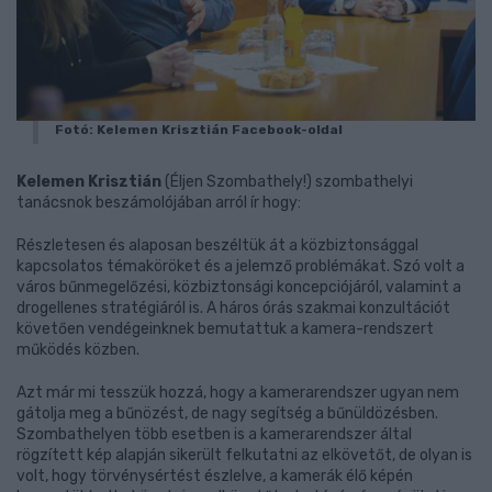
Fotó: Kelemen Krisztián Facebook-oldal
Kelemen Krisztián
(Éljen Szombathely!) szombathelyi
tanácsnok beszámolójában arról ír hogy:
Részletesen és alaposan beszéltük át a közbiztonsággal
kapcsolatos témaköröket és a jelemző problémákat. Szó volt a
város bűnmegelőzési, közbiztonsági koncepciójáról, valamint a
drogellenes stratégiáról is. A háros órás szakmai konzultációt
követően vendégeinknek bemutattuk a kamera-rendszert
működés közben.
Azt már mi tesszük hozzá, hogy a kamerarendszer ugyan nem
gátolja meg a bűnözést, de nagy segítség a bűnüldözésben.
Szombathelyen több esetben is a kamerarendszer által
rögzített kép alapján sikerült felkutatni az elkövetőt, de olyan is
volt, hogy törvénysértést észlelve, a kamerák élő képén