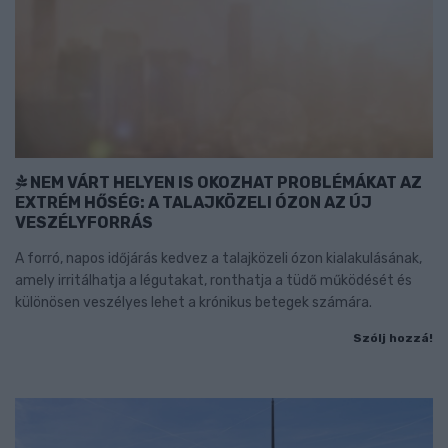
NEM VÁRT HELYEN IS OKOZHAT PROBLÉMÁKAT AZ
EXTRÉM HŐSÉG: A TALAJKÖZELI ÓZON AZ ÚJ
VESZÉLYFORRÁS
A forró, napos időjárás kedvez a talajközeli ózon kialakulásának,
amely irritálhatja a légutakat, ronthatja a tüdő működését és
különösen veszélyes lehet a krónikus betegek számára.
Szólj hozzá!