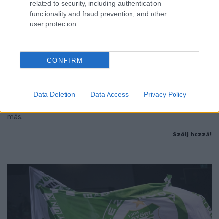
related to security, including authentication
functionality and fraud prevention, and other
user protection.
A BAROKK ÖSSZES ÁRNYALATA ÉS MÉG EGY SOR
CONFIRM
KIVÁLÓ PROGRAM VÁR MINDENKIT EZEN A HÉTVÉGÉN
GYŐRBEN
Data Deletion
Data Access
Privacy Policy
Középpontban a hagyományőrzés, de lesz Pogány Induló és
Majka koncert, jóga szeánsz, “borhajózás” és egy csomó minden
más.
Szólj hozzá!