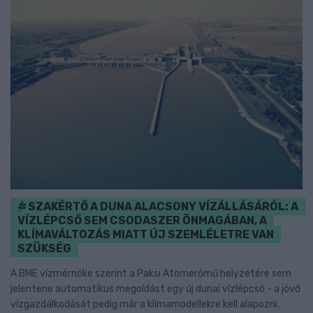
SZAKÉRTŐ A DUNA ALACSONY VÍZÁLLÁSÁRÓL: A
VÍZLÉPCSŐ SEM CSODASZER ÖNMAGÁBAN, A
KLÍMAVÁLTOZÁS MIATT ÚJ SZEMLÉLETRE VAN
SZÜKSÉG
A BME vízmérnöke szerint a Paksi Atomerőmű helyzetére sem
jelentene automatikus megoldást egy új dunai vízlépcső - a jövő
vízgazdálkodását pedig már a klímamodellekre kell alapozni.