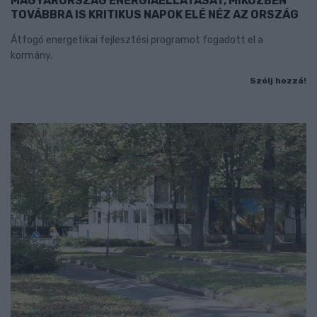
MAGYARORSZÁG ENERGIAELLÁTÁSÁT, MIKÖZBEN
TOVÁBBRA IS KRITIKUS NAPOK ELÉ NÉZ AZ ORSZÁG
Átfogó energetikai fejlesztési programot fogadott el a
kormány.
Szólj hozzá!