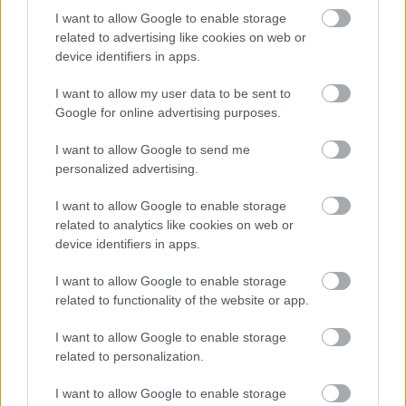
I want to allow Google to enable storage
related to advertising like cookies on web or
device identifiers in apps.
ÖRÖMHÍR: TÍZ ÉVE NEM VOLT ILYEN ALACSONY AZ
INFLÁCIÓ MAGYARORSZÁGON
I want to allow my user data to be sent to
Júliusban mindössze 1,2 százalékkal emelkedtek éves
Google for online advertising purposes.
összevetésben a fogyasztói árak, miközben az élelmiszerek ára
I want to allow Google to send me
már csökkent.
personalized advertising.
Szólj hozzá!
I want to allow Google to enable storage
related to analytics like cookies on web or
device identifiers in apps.
I want to allow Google to enable storage
related to functionality of the website or app.
I want to allow Google to enable storage
related to personalization.
I want to allow Google to enable storage