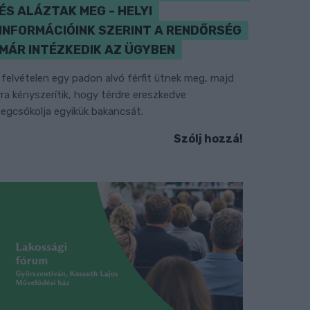
ÉS ALÁZTAK MEG - HELYI
INFORMÁCIÓINK SZERINT A RENDŐRSÉG
MÁR INTÉZKEDIK AZ ÜGYBEN
 felvételen egy padon alvó férfit ütnek meg, majd
rra kényszerítik, hogy térdre ereszkedve
egcsókolja egyikük bakancsát.
Szólj hozzá!