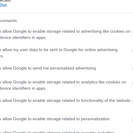
osít.
Out
hopod olyan eszközöket kap a kezébe,
consents
 versenytársakkal szemben. Ha érdekel, milyen
o allow Google to enable storage related to advertising like cookies on
 számára, jelentkezz díjmentes online
evice identifiers in apps.
o allow my user data to be sent to Google for online advertising
Szponzorált tartalmat olvastál!
s.
to allow Google to send me personalized advertising.
o allow Google to enable storage related to analytics like cookies on
evice identifiers in apps.
o allow Google to enable storage related to functionality of the website
o allow Google to enable storage related to personalization.
A
h
o allow Google to enable storage related to security, including