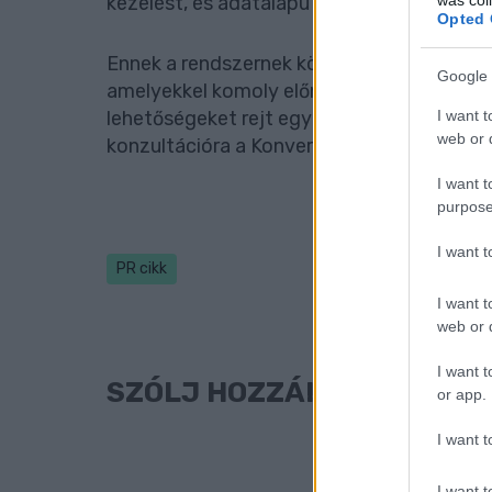
kezelést, és adatalapú intézkedéseket bizt
Opted 
Ennek a rendszernek köszönhetően a webs
Google 
amelyekkel komoly előnyökre tehet szert a
I want t
lehetőségeket rejt egy CDP a webáruházad
web or d
konzultációra a Konverzió Mester oldalán.
I want t
purpose
I want 
PR cikk
I want t
web or d
I want t
SZÓLJ HOZZÁ!
or app.
I want t
I want t