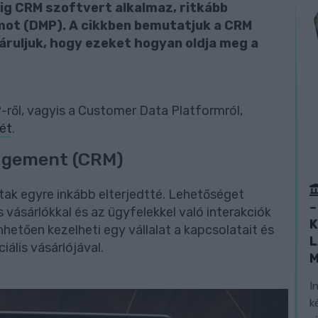
g CRM szoftvert alkalmaz, ritkább
ot (DMP). A cikkben bemutatjuk a CRM
láruljuk, hogy ezeket hogyan oldja meg a
-ről, vagyis a Customer Data Platformról,
két
.
agement (CRM)
ak egyre inkább elterjedtté. Lehetőséget
–
 vásárlókkal és az ügyfelekkel való interakciók
K
hetően kezelheti egy vállalat a kapcsolatait és
L
iális vásárlójával.
I
k