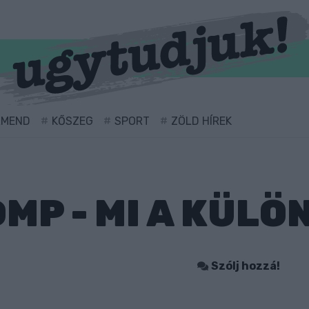
RMEND
KŐSZEG
SPORT
ZÖLD HÍREK
DMP - MI A KÜL
Szólj hozzá!