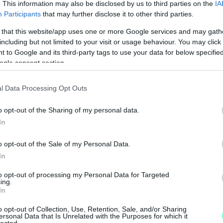
. This information may also be disclosed by us to third parties on the
IA
önség és harmadik féltől származó adatokhoz
Participants
that may further disclose it to other third parties.
 that this website/app uses one or more Google services and may gath
including but not limited to your visit or usage behaviour. You may click 
DP)
 to Google and its third-party tags to use your data for below specifi
ogle consent section.
nek ugyanaz volt a problémája, mégpedig az,
s nem biztosítottak lehetőséget az adatok
l Data Processing Opt Outs
DP) bevezetése megoldotta ezt a problémát.
o opt-out of the Sharing of my personal data.
s ügyfeladatbázist hoz létre és tesz elérhetővé
In
A
okból gyűjti össze az adatokat, olyan
á
o opt-out of the Sale of my Personal Data.
, a hűségprogramok, az ügyfélszolgálat és a
k
In
 egységesítve képezi le az ügyfélprofilt.
n
to opt-out of processing my Personal Data for Targeted
ing.
rmely más rendszerrel, például értékesítési,
In
 Tehát a Customer Data Platform (CDP)
o opt-out of Collection, Use, Retention, Sale, and/or Sharing
féladatát, lehetővé teszi a hatékony ügyféladat-
ersonal Data that Is Unrelated with the Purposes for which it
lected.