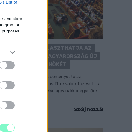
B’s List of
er and store
to grant or
ed purposes
KEDDEN MEGVÁLASZTHATJA AZ
ORSZÁGGYŰLÉS MAGYARORSZÁG ÚJ
KÖZTÁRSASÁGI ELNÖKÉT
 TISZA Párt frakciója kezdeményezte az
llamfőválasztás augusztus 11-re való kitűzését - a
ormánypárti jelölt személye ugyanakkor egyelőre
em ismert.
Szólj hozzá!