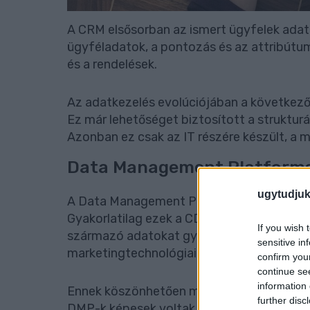
A CRM elsősorban az ismert ügyfelek adata
ügyféladatok, a pontozás és az attribútum
és a rendelések.
Az adatkezelés evolúciójában a következ
Ez már lehetőséget biztosított a strukturá
Azonban ez csak az IT részére készült, a
Data Management Platform
ugytudjuk
A Data Management Platforms (DMP) a 20
Gyakorlatilag ezek a CDP platformok előfu
If you wish 
származó adatokat gyűjtöttek és rendsze
sensitive in
marketingtechnológiai rendszerekkel.
confirm you
continue se
information 
Ennek köszönhetően mélyebb betekintést l
further disc
DMP-k képesek voltak ügyfélfelismerésre,