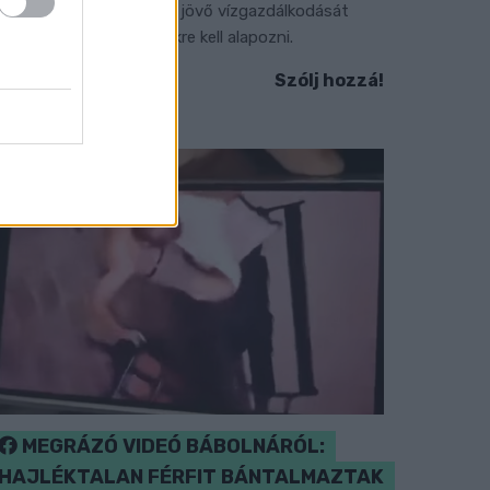
gy új dunai vízlépcső - a jövő vízgazdálkodását
edig már a klímamodellekre kell alapozni.
Szólj hozzá!
MEGRÁZÓ VIDEÓ BÁBOLNÁRÓL:
HAJLÉKTALAN FÉRFIT BÁNTALMAZTAK