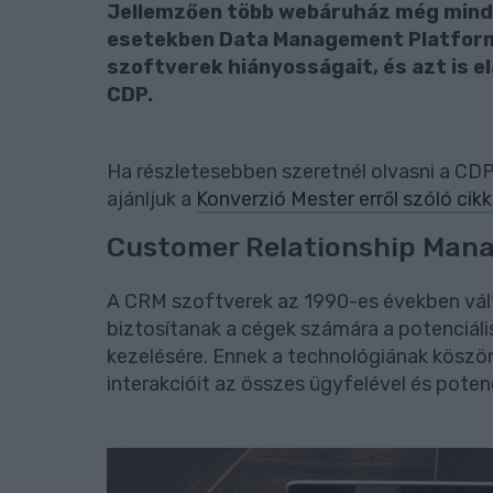
Jellemzően több webáruház még mindi
esetekben Data Management Platform
szoftverek hiányosságait, és azt is e
CDP.
Ha részletesebben szeretnél olvasni a CDP
ajánljuk a
Konverzió Mester erről szóló cik
Customer Relationship Man
A CRM szoftverek az 1990-es években vált
biztosítanak a cégek számára a potenciális
kezelésére. Ennek a technológiának köszön
interakcióit az összes ügyfelével és potenc