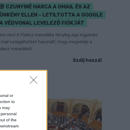
CZUNYINÉ HARCA A GMAIL ÉS AZ
ÖNKÉNY ELLEN - LETILTOTTA A GOOGLE
A VÉDVONAL LEVELEZŐ FIÓKJÁT
em vicc! A Fidesz maradéka tényleg egy ingyenes
-mail szolgáltatást használt, hogy megvédje a
idesz maradékát.
Szólj hozzá!
sonal or
ection to
ou may
 personal
out of the
 downstream