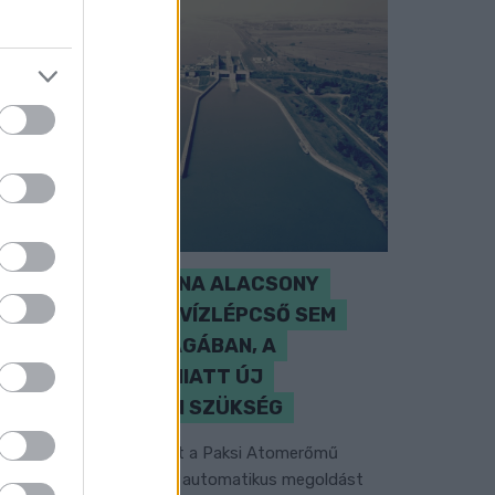
SZAKÉRTŐ A DUNA ALACSONY
VÍZÁLLÁSÁRÓL: A VÍZLÉPCSŐ SEM
CSODASZER ÖNMAGÁBAN, A
KLÍMAVÁLTOZÁS MIATT ÚJ
SZEMLÉLETRE VAN SZÜKSÉG
 BME vízmérnöke szerint a Paksi Atomerőmű
elyzetére sem jelentene automatikus megoldást