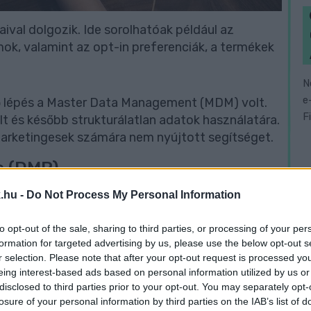
ival dolgozik. Ide sorolhatóak például az
ok, valamint az opt-in preferenciák, a termékek
N
e
ő lépés a Master Data Management (MDM) volt.
F
lt és később strukturálatlan adatok használatára.
 marketingesek számára nem nyújtott segítséget.
s (DMP)
.hu -
Do Not Process My Personal Information
00-es években kezdett megjelenni.
tárai. A DMP-k második és harmadik féltől
to opt-out of the sale, sharing to third parties, or processing of your per
reztek, valamint ezeket megosztották a
formation for targeted advertising by us, please use the below opt-out s
r selection. Please note that after your opt-out request is processed y
eing interest-based ads based on personal information utilized by us or
disclosed to third parties prior to your opt-out. You may separately opt-
ehetett nyerni az ügyfelek preferenciáiba. A
losure of your personal information by third parties on the IAB’s list of
 közönségszegmentálásra, aktiválásra és