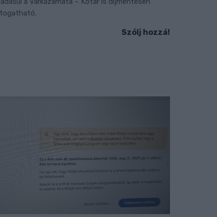
áadásul a Várkazamata – Kőtár is díjmentesen
átogatható.
Szólj hozzá!