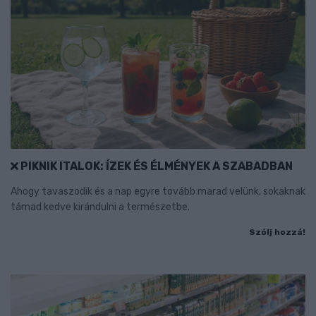
PIKNIK ITALOK: ÍZEK ÉS ÉLMÉNYEK A SZABADBAN
Ahogy tavaszodik és a nap egyre tovább marad velünk, sokaknak
támad kedve kirándulni a természetbe.
Szólj hozzá!