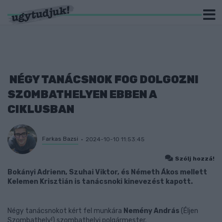
NÉGY TANÁCSNOK FOG DOLGOZNI
SZOMBATHELYEN EBBEN A
CIKLUSBAN
Farkas Bazsi
2024-10-10 11:53:45
Szólj hozzá!
Bokányi Adrienn, Szuhai Viktor, és Németh Ákos mellett
Kelemen Krisztián is tanácsnoki kinevezést kapott.
Négy tanácsnokot kért fel munkára
Nemény András
(Éljen
Szombathely!) szombathelyi polgármester.