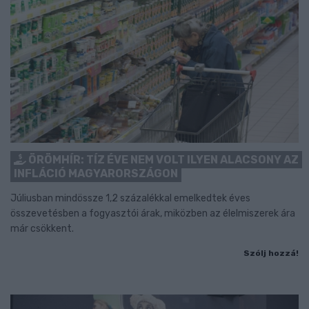
ÖRÖMHÍR: TÍZ ÉVE NEM VOLT ILYEN ALACSONY AZ
INFLÁCIÓ MAGYARORSZÁGON
Júliusban mindössze 1,2 százalékkal emelkedtek éves
összevetésben a fogyasztói árak, miközben az élelmiszerek ára
már csökkent.
Szólj hozzá!