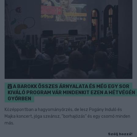
A BAROKK ÖSSZES ÁRNYALATA ÉS MÉG EGY SOR
KIVÁLÓ PROGRAM VÁR MINDENKIT EZEN A HÉTVÉGÉN
GYŐRBEN
Középpontban a hagyományőrzés, de lesz Pogány Induló és
Majka koncert, jóga szeánsz, “borhajózás” és egy csomó minden
más.
Szólj hozzá!