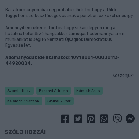
Bár a kormánymédia megpróbálja elhitetni, hogy a tőlük
független szerkesztőségek úsznak a pénzben ez közel sincs így.
Amennyiben neked is fontos, hogy sokáig legyen még a
hatalmat ellenőrző hang, akkor támogast adománnyal a mi
munkánkat is segítő Nemzeti Újságírók Demokratikus
Egyesületét.
Adományodat ide utalhatod: 10918001-00000113-
44920004.
Köszönjük!
Szombathely
Bokányi Adrienn
Németh Ákos
Kelemen Krisztián
Szuhai Viktor
SZÓLJ HOZZÁ!