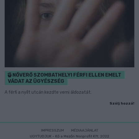
NŐVERŐ SZOMBATHELYI FÉRFI ELLEN EMELT
VÁDAT AZ ÜGYÉSZSÉG
A férfi a nyílt utcán kezdte verni áldozatát.
Szólj hozzá!
IMPRESSZUM
MÉDIAAJÁNLAT
UGYTUDJUK - Kő a Mezőn Nonprofit Kft. 2022