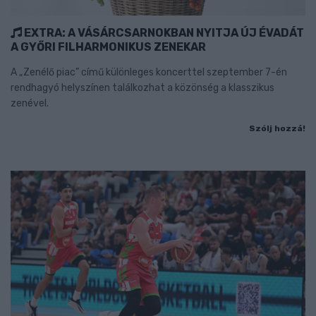
EXTRA: A VÁSÁRCSARNOKBAN NYITJA ÚJ ÉVADÁT
A GYŐRI FILHARMONIKUS ZENEKAR
A „Zenélő piac” című különleges koncerttel szeptember 7-én
rendhagyó helyszínen találkozhat a közönség a klasszikus
zenével.
Szólj hozzá!