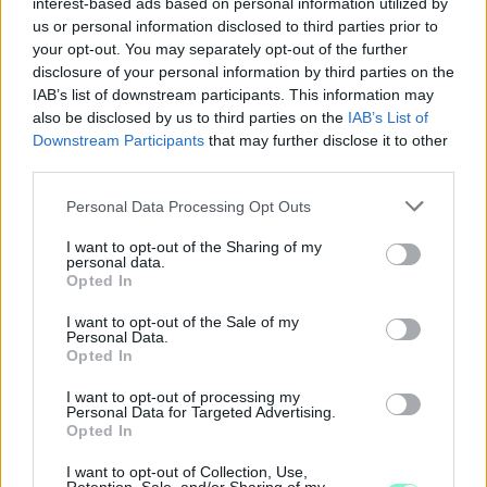
interest-based ads based on personal information utilized by
us or personal information disclosed to third parties prior to
IGAZI RITKASÁG: KILENC NAPPAL KORÁBBAN
your opt-out. You may separately opt-out of the further
NYITJÁK MEG A FELÚJÍTÁS ALATT ÁLLÓ HECSEI ÚTI
disclosure of your personal information by third parties on the
FELÜLJÁRÓT
IAB’s list of downstream participants. This information may
also be disclosed by us to third parties on the
IAB’s List of
Hétfőn hajnali négy órától ismét minden közlekedő használhatja
Downstream Participants
that may further disclose it to other
az átkelőt, az autóbuszok is visszatérnek eredeti útvonalukra.
third parties.
Szólj hozzá!
Please note that this website/app uses one or more Google
Personal Data Processing Opt Outs
services and may gather and store information including but
not limited to your visit or usage behaviour. You may click to
I want to opt-out of the Sharing of my
personal data.
grant or deny consent to Google and its third-party tags to
Opted In
use your data for below specified purposes in below Google
consent section.
I want to opt-out of the Sale of my
Personal Data.
Opted In
I want to opt-out of processing my
Personal Data for Targeted Advertising.
Opted In
I want to opt-out of Collection, Use,