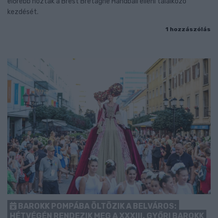
előrébb hozták a Brest Bretagne Handball elleni találkozó
kezdését.
1 hozzászólás
BAROKK POMPÁBA ÖLTÖZIK A BELVÁROS:
HÉTVÉGÉN RENDEZIK MEG A XXXIII. GYŐRI BAROKK