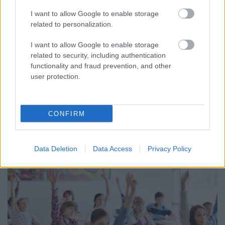
I want to allow Google to enable storage
related to personalization.
I want to allow Google to enable storage
KÁNIKULA 2026 - ENYHÜL A HŐSÉG, DE MÉG
related to security, including authentication
NINCS VÉGE: SZOMBATTÓL MÁR “CSAK”
functionality and fraud prevention, and other
MÁSODFOKÚ RIASZTÁS LESZ ÉRVÉNYBEN
user protection.
A július vége óta tartó harmadfokú hőségriasztást mérséklik, de
a tartós meleg miatt továbbra is fokozott óvatosságra van
szükség.
CONFIRM
Szólj hozzá!
Data Deletion
Data Access
Privacy Policy