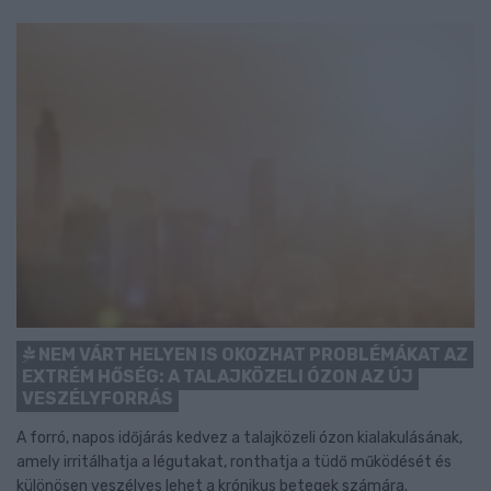
NEM VÁRT HELYEN IS OKOZHAT PROBLÉMÁKAT AZ
EXTRÉM HŐSÉG: A TALAJKÖZELI ÓZON AZ ÚJ
VESZÉLYFORRÁS
A forró, napos időjárás kedvez a talajközeli ózon kialakulásának,
amely irritálhatja a légutakat, ronthatja a tüdő működését és
különösen veszélyes lehet a krónikus betegek számára.