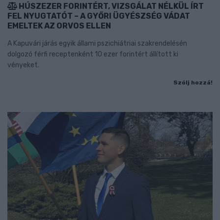
HÚSZEZER FORINTÉRT, VIZSGÁLAT NÉLKÜL ÍRT
FEL NYUGTATÓT – A GYŐRI ÜGYÉSZSÉG VÁDAT
EMELTEK AZ ORVOS ELLEN
A Kapuvári járás egyik állami pszichiátriai szakrendelésén
dolgozó férfi receptenként 10 ezer forintért állított ki
vényeket.
Szólj hozzá!