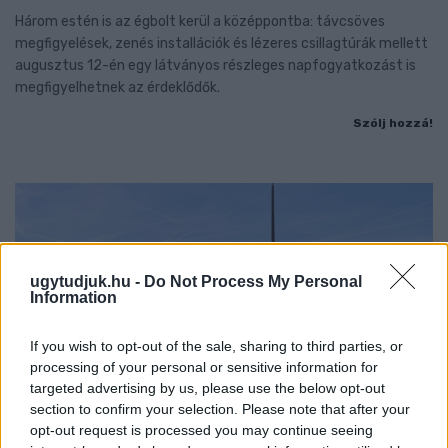
Három estén is az égbolt kerül a középpontba: távcsöves
megfigyelések, zenés installációk és lézeres csillagtúrák mellett
augusztus 12-én egy látványos részleges napfogyatkozást is
megfigyelhetnek az érdeklődők.
Szólj hozzá!
ugytudjuk.hu -
Do Not Process My Personal
Information
If you wish to opt-out of the sale, sharing to third parties, or
processing of your personal or sensitive information for
targeted advertising by us, please use the below opt-out
section to confirm your selection. Please note that after your
opt-out request is processed you may continue seeing