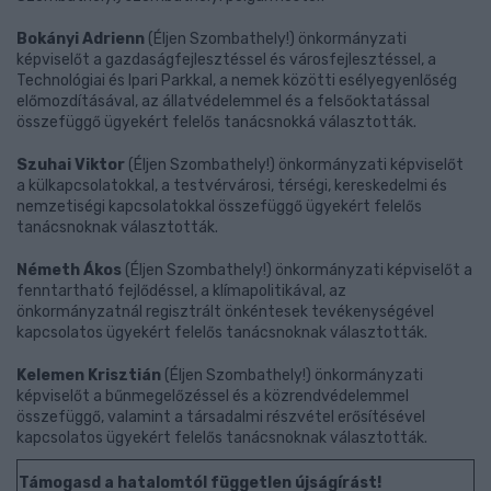
Bokányi Adrienn
(Éljen Szombathely!) önkormányzati
képviselőt a gazdaságfejlesztéssel és városfejlesztéssel, a
Technológiai és Ipari Parkkal, a nemek közötti esélyegyenlőség
előmozdításával, az állatvédelemmel és a felsőoktatással
összefüggő ügyekért felelős tanácsnokká választották.
Szuhai Viktor
(Éljen Szombathely!) önkormányzati képviselőt
a külkapcsolatokkal, a testvérvárosi, térségi, kereskedelmi és
nemzetiségi kapcsolatokkal összefüggő ügyekért felelős
tanácsnoknak választották.
Németh Ákos
(Éljen Szombathely!) önkormányzati képviselőt a
fenntartható fejlődéssel, a klímapolitikával, az
önkormányzatnál regisztrált önkéntesek tevékenységével
kapcsolatos ügyekért felelős tanácsnoknak választották.
Kelemen Krisztián
(Éljen Szombathely!) önkormányzati
képviselőt a bűnmegelőzéssel és a közrendvédelemmel
összefüggő, valamint a társadalmi részvétel erősítésével
kapcsolatos ügyekért felelős tanácsnoknak választották.
Támogasd a hatalomtól független újságírást!