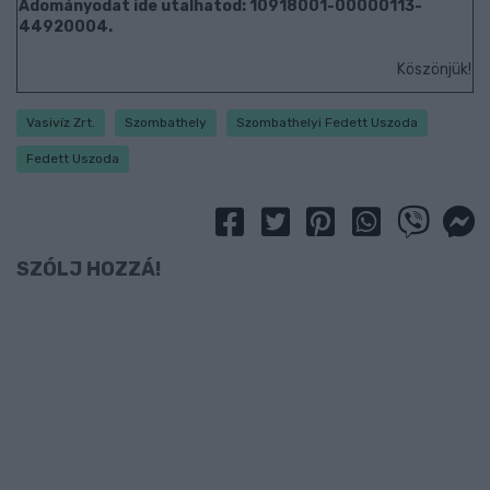
Adományodat ide utalhatod: 10918001-00000113-
44920004.
Köszönjük!
Vasivíz Zrt.
Szombathely
Szombathelyi Fedett Uszoda
Fedett Uszoda
SZÓLJ HOZZÁ!