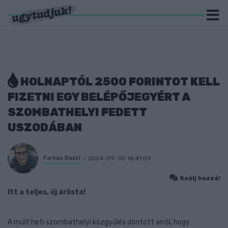
HOLNAPTÓL 2500 FORINTOT KELL
FIZETNI EGY BELÉPŐJEGYÉRT A
SZOMBATHELYI FEDETT
USZODÁBAN
Farkas Bazsi
2024-09-30 16:41:09
Szólj hozzá!
Itt a teljes, új árlista!
A múlt heti szombathelyi közgyűlés döntött arról, hogy