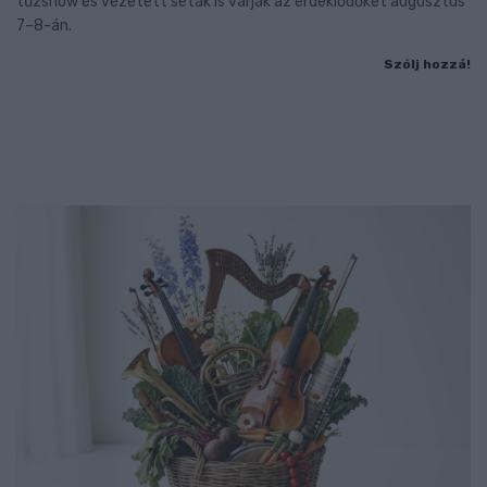
tűzshow és vezetett séták is várják az érdeklődőket augusztus
7–8-án.
Szólj hozzá!