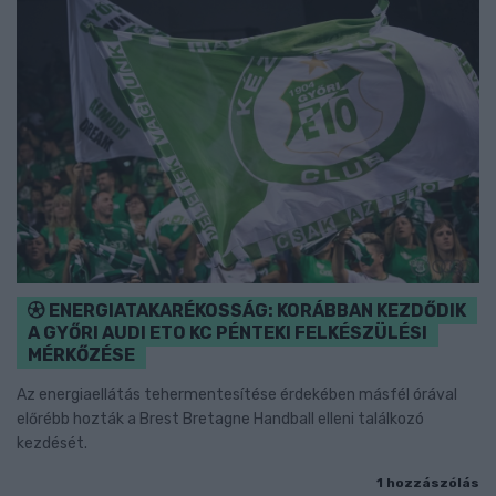
ENERGIATAKARÉKOSSÁG: KORÁBBAN KEZDŐDIK
A GYŐRI AUDI ETO KC PÉNTEKI FELKÉSZÜLÉSI
MÉRKŐZÉSE
Az energiaellátás tehermentesítése érdekében másfél órával
előrébb hozták a Brest Bretagne Handball elleni találkozó
kezdését.
1 hozzászólás