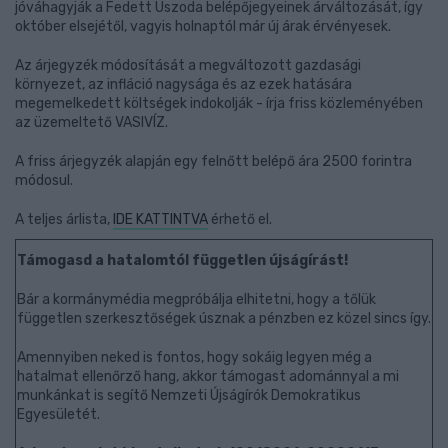
jóváhagyják a Fedett Uszoda belépőjegyeinek árváltozását, így
október elsejétől, vagyis holnaptól már új árak érvényesek.
Az árjegyzék módosítását a megváltozott gazdasági
környezet, az infláció nagysága és az ezek hatására
megemelkedett költségek indokolják - írja friss közleményében
az üzemeltető VASIVÍZ.
A friss árjegyzék alapján egy felnőtt belépő ára 2500 forintra
módosul.
A teljes árlista,
IDE KATTINTVA
érhető el.
Támogasd a hatalomtól független újságírást!
Bár a kormánymédia megpróbálja elhitetni, hogy a tőlük
független szerkesztőségek úsznak a pénzben ez közel sincs így.
Amennyiben neked is fontos, hogy sokáig legyen még a
hatalmat ellenőrző hang, akkor támogast adománnyal a mi
munkánkat is segítő Nemzeti Újságírók Demokratikus
Egyesületét.