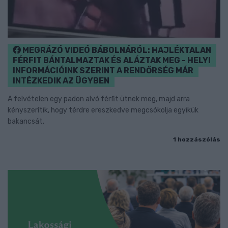
MEGRÁZÓ VIDEÓ BÁBOLNÁRÓL: HAJLÉKTALAN
FÉRFIT BÁNTALMAZTAK ÉS ALÁZTAK MEG - HELYI
INFORMÁCIÓINK SZERINT A RENDŐRSÉG MÁR
INTÉZKEDIK AZ ÜGYBEN
A felvételen egy padon alvó férfit ütnek meg, majd arra
kényszerítik, hogy térdre ereszkedve megcsókolja egyikük
bakancsát.
1 hozzászólás