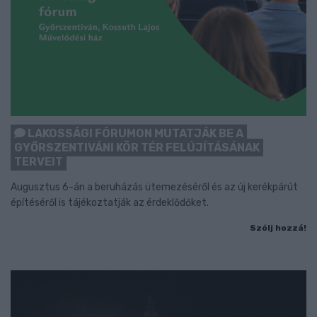
LAKOSSÁGI FÓRUMON MUTATJÁK BE A
GYŐRSZENTIVÁNI KÖR TÉR FELÚJÍTÁSÁNAK
TERVEIT
Augusztus 6-án a beruházás ütemezéséről és az új kerékpárút
építéséről is tájékoztatják az érdeklődőket.
Szólj hozzá!