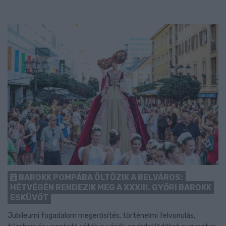
BAROKK POMPÁBA ÖLTÖZIK A BELVÁROS:
HÉTVÉGÉN RENDEZIK MEG A XXXIII. GYŐRI BAROKK
ESKÜVŐT
Jubileumi fogadalom megerősítés, történelmi felvonulás,