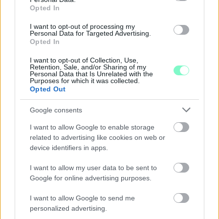
Opted In
I want to opt-out of processing my
Personal Data for Targeted Advertising.
Opted In
I want to opt-out of Collection, Use,
Retention, Sale, and/or Sharing of my
Personal Data that Is Unrelated with the
A BAROKK ÖSSZES ÁRNYALATA ÉS MÉG EGY SOR
Purposes for which it was collected.
KIVÁLÓ PROGRAM VÁR MINDENKIT EZEN A HÉTVÉGÉN
Opted Out
GYŐRBEN
Google consents
Középpontban a hagyományőrzés, de lesz Pogány Induló és
I want to allow Google to enable storage
Majka koncert, jóga szeánsz, “borhajózás” és egy csomó minden
related to advertising like cookies on web or
más.
device identifiers in apps.
Szólj hozzá!
I want to allow my user data to be sent to
Google for online advertising purposes.
I want to allow Google to send me
personalized advertising.