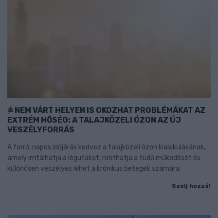
NEM VÁRT HELYEN IS OKOZHAT PROBLÉMÁKAT AZ
EXTRÉM HŐSÉG: A TALAJKÖZELI ÓZON AZ ÚJ
VESZÉLYFORRÁS
A forró, napos időjárás kedvez a talajközeli ózon kialakulásának,
amely irritálhatja a légutakat, ronthatja a tüdő működését és
különösen veszélyes lehet a krónikus betegek számára.
Szólj hozzá!