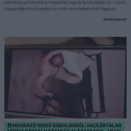
jelentene automatikus megoldást egy új dunai vízlépcső - a jövő
vízgazdálkodását pedig már a klímamodellekre kell alapozni.
Szólj hozzá!
MEGRÁZÓ VIDEÓ BÁBOLNÁRÓL: HAJLÉKTALAN