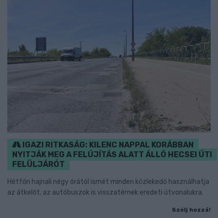
IGAZI RITKASÁG: KILENC NAPPAL KORÁBBAN
NYITJÁK MEG A FELÚJÍTÁS ALATT ÁLLÓ HECSEI ÚTI
FELÜLJÁRÓT
Hétfőn hajnali négy órától ismét minden közlekedő használhatja
az átkelőt, az autóbuszok is visszatérnek eredeti útvonalukra.
Szólj hozzá!