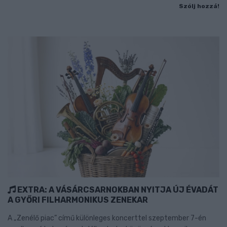
Szólj hozzá!
EXTRA: A VÁSÁRCSARNOKBAN NYITJA ÚJ ÉVADÁT
A GYŐRI FILHARMONIKUS ZENEKAR
A „Zenélő piac” című különleges koncerttel szeptember 7-én