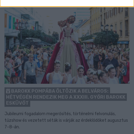
BAROKK POMPÁBA ÖLTÖZIK A BELVÁROS:
HÉTVÉGÉN RENDEZIK MEG A XXXIII. GYŐRI BAROKK
ESKÜVŐT
Jubileumi fogadalom megerősítés, történelmi felvonulás,
tűzshow és vezetett séták is várják az érdeklődőket augusztus
7–8-án.