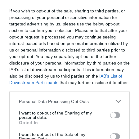
If you wish to opt-out of the sale, sharing to third parties, or
processing of your personal or sensitive information for
targeted advertising by us, please use the below opt-out
section to confirm your selection. Please note that after your
ÖRÖMHÍR: TÍZ ÉVE NEM VOLT ILYEN ALACSONY AZ
opt-out request is processed you may continue seeing
INFLÁCIÓ MAGYARORSZÁGON
interest-based ads based on personal information utilized by
us or personal information disclosed to third parties prior to
Júliusban mindössze 1,2 százalékkal emelkedtek éves
your opt-out. You may separately opt-out of the further
összevetésben a fogyasztói árak, miközben az élelmiszerek ára
disclosure of your personal information by third parties on the
már csökkent.
IAB’s list of downstream participants. This information may
also be disclosed by us to third parties on the
IAB’s List of
Szólj hozzá!
Downstream Participants
that may further disclose it to other
third parties.
Please note that this website/app uses one or more Google
Personal Data Processing Opt Outs
services and may gather and store information including but
not limited to your visit or usage behaviour. You may click to
I want to opt-out of the Sharing of my
personal data.
grant or deny consent to Google and its third-party tags to
Opted In
use your data for below specified purposes in below Google
consent section.
I want to opt-out of the Sale of my
Personal Data.