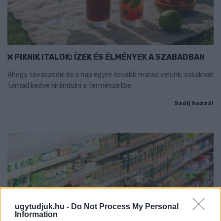
PIKNIK ITALOK: ÍZEK ÉS ÉLMÉNYEK A SZABADBAN
Ahogy tavaszodik és a nap egyre tovább marad velünk, sokaknak
támad kedve kirándulni a természetbe.
Szólj hozzá!
ugytudjuk.hu -
Do Not Process My Personal
Information