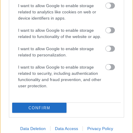
I want to allow Google to enable storage
related to analytics like cookies on web or
device identifiers in apps.
I want to allow Google to enable storage
related to functionality of the website or app.
I want to allow Google to enable storage
related to personalization.
I want to allow Google to enable storage
ENERGIATAKARÉKOSSÁG: KORÁBBAN KEZDŐDIK
related to security, including authentication
A GYŐRI AUDI ETO KC PÉNTEKI FELKÉSZÜLÉSI
functionality and fraud prevention, and other
MÉRKŐZÉSE
user protection.
Az energiaellátás tehermentesítése érdekében másfél órával
előrébb hozták a Brest Bretagne Handball elleni találkozó
kezdését.
CONFIRM
1 hozzászólás
Data Deletion
Data Access
Privacy Policy