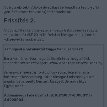
A városi jelöltek HVSE-be delegálását elfogadta a testület. 13
igen, 6 (fideszes képviselők) tartózkodással.
Frissítés 2.
Ahogy azt Illés Károly jelezte, a Fidesz-frakció nem szavazta
meg a Haladás VSE 20 millió forintos támogatást is jelentő
költségvetés módosítást.
Támogasd a hatalomtól független újságírást!
Bár a kormánymédia megpróbálja elhitetni, hogy a tőlük
független szerkesztőségek úsznak a pénzben ez közel sincs így.
Amennyiben neked is fontos, hogy sokáig legyen még a
hatalmat ellenőrző hang, akkor támogast adománnyal a mi
munkánkat is segítő Nemzeti Újságírók Demokratikus
Egyesületét.
Adományodat ide utalhatod: 10918001-00000113-
44920004.