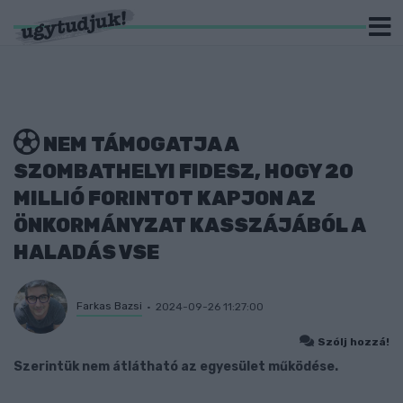
NEM TÁMOGATJA A
SZOMBATHELYI FIDESZ, HOGY 20
MILLIÓ FORINTOT KAPJON AZ
ÖNKORMÁNYZAT KASSZÁJÁBÓL A
HALADÁS VSE
Farkas Bazsi
2024-09-26 11:27:00
Szólj hozzá!
Szerintük nem átlátható az egyesület működése.