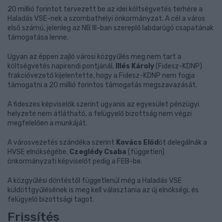
20 millió forintot tervezett be az idei költségvetés terhére a
Haladás VSE-nek a szombathelyi önkormányzat. A cél a város
első számú, jelenleg az NB III-ban szereplő labdarúgó csapatának
támogatása lenne.
Ugyan az éppen zajló városi közgyűlés meg nem tart a
költségvetés napirendi pontjánál,
Illés Károly
(Fidesz-KDNP)
frakcióvezető kijelentette, hogy a Fidesz-KDNP nem fogja
támogatni a 20 millió forintos támogatás megszavazását.
A fideszes képviselők szerint ugyanis az egyesület pénzügyi
helyzete nem átlátható, a felügyelő bizottság nem végzi
megfelelően a munkáját.
A városvezetés szándéka szerint
Kovács Előd
öt delegálnák a
HVSE elnökségébe.
Czeglédy Csaba
(független)
önkormányzati képviselőt pedig a FEB-be.
A közgyűlési döntéstől függetlenül még a Haladás VSE
küldöttgyűlésének is meg kell választania az új elnökségi, és
felügyelő bizottsági tagot.
Frissítés