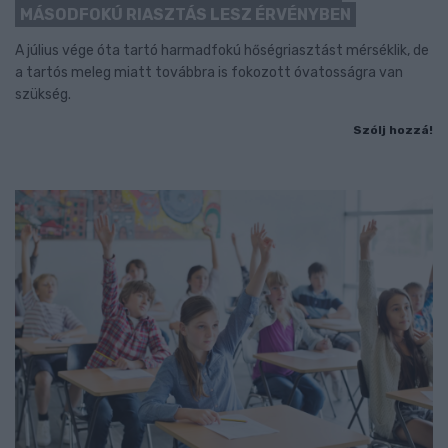
MÁSODFOKÚ RIASZTÁS LESZ ÉRVÉNYBEN
A július vége óta tartó harmadfokú hőségriasztást mérséklik, de
a tartós meleg miatt továbbra is fokozott óvatosságra van
szükség.
Szólj hozzá!