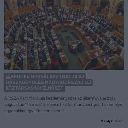
KEDDEN MEGVÁLASZTHATJA AZ
ORSZÁGGYŰLÉS MAGYARORSZÁG ÚJ
KÖZTÁRSASÁGI ELNÖKÉT
A TISZA Párt frakciója kezdeményezte az államfőválasztás
augusztus 11-re való kitűzését - a kormánypárti jelölt személye
ugyanakkor egyelőre nem ismert.
Szólj hozzá!