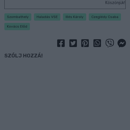
Köszönjük!
Szombathely
Haladás VSE
Illés Károly
Czeglédy Csaba
Kovács Előd
SZÓLJ HOZZÁ!