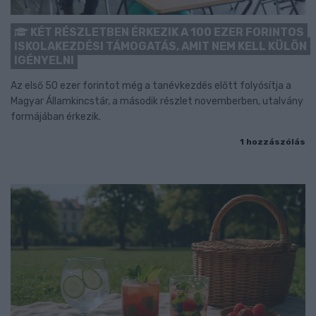
KÉT RÉSZLETBEN ÉRKEZIK A 100 EZER FORINTOS
ISKOLAKEZDÉSI TÁMOGATÁS, AMIT NEM KELL KÜLÖN
IGÉNYELNI
Az első 50 ezer forintot még a tanévkezdés előtt folyósítja a
Magyar Államkincstár, a második részlet novemberben, utalvány
formájában érkezik.
1 hozzászólás