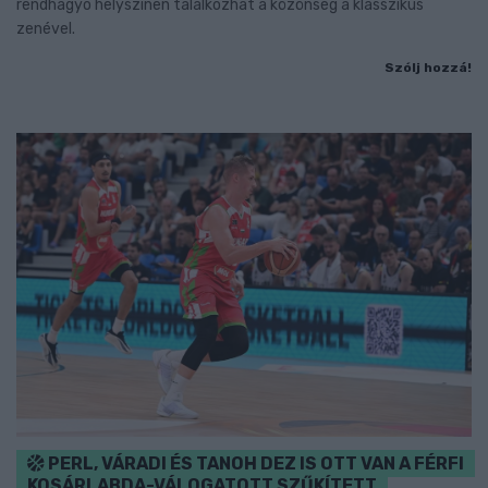
rendhagyó helyszínen találkozhat a közönség a klasszikus
zenével.
Szólj hozzá!
PERL, VÁRADI ÉS TANOH DEZ IS OTT VAN A FÉRFI
KOSÁRLABDA-VÁLOGATOTT SZŰKÍTETT