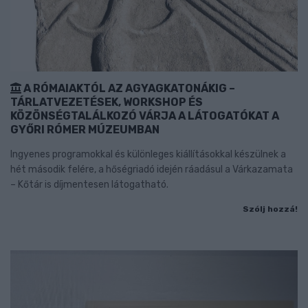
A RÓMAIAKTÓL AZ AGYAGKATONÁKIG –
TÁRLATVEZETÉSEK, WORKSHOP ÉS
KÖZÖNSÉGTALÁLKOZÓ VÁRJA A LÁTOGATÓKAT A
GYŐRI RÓMER MÚZEUMBAN
Ingyenes programokkal és különleges kiállításokkal készülnek a
hét második felére, a hőségriadó idején ráadásul a Várkazamata
– Kőtár is díjmentesen látogatható.
Szólj hozzá!