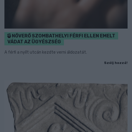
NŐVERŐ SZOMBATHELYI FÉRFI ELLEN EMELT
VÁDAT AZ ÜGYÉSZSÉG
A férfi a nyílt utcán kezdte verni áldozatát.
Szólj hozzá!