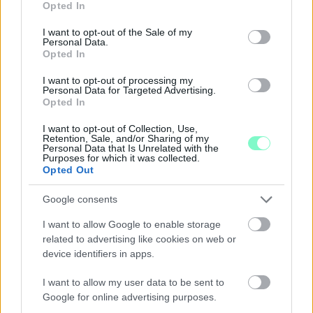
Opted In
NYITJÁK MEG A FELÚJÍTÁS ALATT ÁLLÓ HECSEI ÚTI
use your data for below specified purposes in below Google
FELÜLJÁRÓT
consent section.
I want to opt-out of the Sale of my
Personal Data.
Hétfőn hajnali négy órától ismét minden közlekedő használhatja
Opted In
az átkelőt, az autóbuszok is visszatérnek eredeti útvonalukra.
I want to opt-out of processing my
Personal Data for Targeted Advertising.
Szólj hozzá!
Opted In
I want to opt-out of Collection, Use,
Retention, Sale, and/or Sharing of my
Personal Data that Is Unrelated with the
Purposes for which it was collected.
Opted Out
Google consents
I want to allow Google to enable storage
related to advertising like cookies on web or
device identifiers in apps.
I want to allow my user data to be sent to
Google for online advertising purposes.