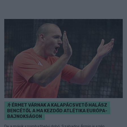
ÉRMET VÁRNAK A KALAPÁCSVETŐ HALÁSZ
BENCÉTŐL A MA KEZDŐD ATLÉTIKA EURÓPA-
BAJNOKSÁGON
De a másik szombathelyi dobó, Szabados Ármin is szép