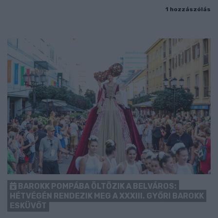
1 hozzászólás
BAROKK POMPÁBA ÖLTÖZIK A BELVÁROS:
HÉTVÉGÉN RENDEZIK MEG A XXXIII. GYŐRI BAROKK
ESKÜVŐT