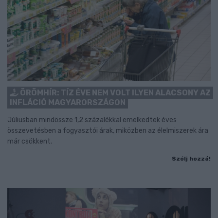
ÖRÖMHÍR: TÍZ ÉVE NEM VOLT ILYEN ALACSONY AZ
INFLÁCIÓ MAGYARORSZÁGON
Júliusban mindössze 1,2 százalékkal emelkedtek éves
összevetésben a fogyasztói árak, miközben az élelmiszerek ára
már csökkent.
Szólj hozzá!