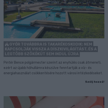
GYŐR TOVÁBBRA IS TAKARÉKOSKODIK: NEM
KAPCSOLJÁK VISSZA A DÍSZKIVILÁGÍTÁST, ÉS A
LEGTÖBB SZÖKŐKÚT SEM INDUL ÚJRA
Pintér Bence polgármester szerint az enyhülés csak átmeneti,
ezért az újabb hőhullámra készülve fenntartják a víz- és
energiahasználat csökkentésére hozott városi intézkedéseket.
Szólj hozzá!