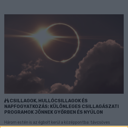
CSILLAGOK, HULLÓCSILLAGOK ÉS
NAPFOGYATKOZÁS: KÜLÖNLEGES CSILLAGÁSZATI
PROGRAMOK JÖNNEK GYŐRBEN ÉS NYÚLON
Három estén is az égbolt kerül a középpontba: távcsöves