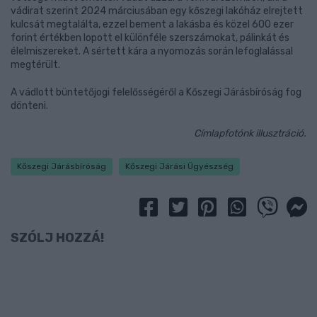
vádirat szerint 2024 márciusában egy kőszegi lakóház elrejtett
kulcsát megtalálta, ezzel bement a lakásba és közel 600 ezer
forint értékben lopott el különféle szerszámokat, pálinkát és
élelmiszereket. A sértett kára a nyomozás során lefoglalással
megtérült.
A vádlott büntetőjogi felelősségéről a Kőszegi Járásbíróság fog
dönteni.
Címlapfotónk illusztráció.
Kőszegi Járásbíróság
Kőszegi Járási Ügyészség
SZÓLJ HOZZÁ!