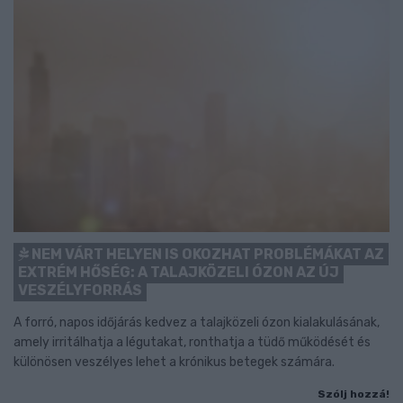
NEM VÁRT HELYEN IS OKOZHAT PROBLÉMÁKAT AZ
EXTRÉM HŐSÉG: A TALAJKÖZELI ÓZON AZ ÚJ
VESZÉLYFORRÁS
A forró, napos időjárás kedvez a talajközeli ózon kialakulásának,
amely irritálhatja a légutakat, ronthatja a tüdő működését és
különösen veszélyes lehet a krónikus betegek számára.
Szólj hozzá!