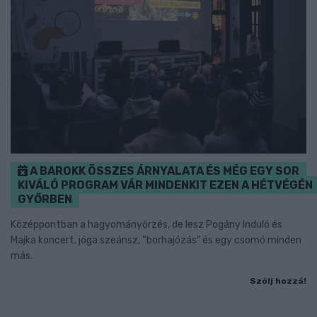
A BAROKK ÖSSZES ÁRNYALATA ÉS MÉG EGY SOR
KIVÁLÓ PROGRAM VÁR MINDENKIT EZEN A HÉTVÉGÉN
GYŐRBEN
Középpontban a hagyományőrzés, de lesz Pogány Induló és
Majka koncert, jóga szeánsz, “borhajózás” és egy csomó minden
más.
Szólj hozzá!