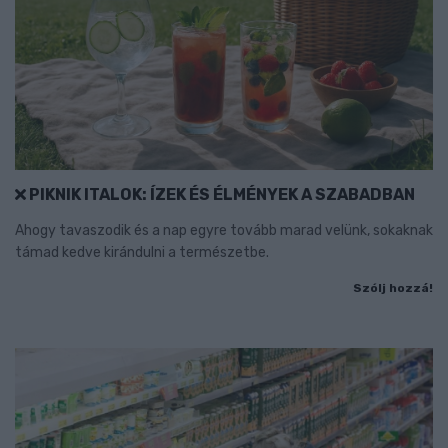
PIKNIK ITALOK: ÍZEK ÉS ÉLMÉNYEK A SZABADBAN
Ahogy tavaszodik és a nap egyre tovább marad velünk, sokaknak
támad kedve kirándulni a természetbe.
Szólj hozzá!