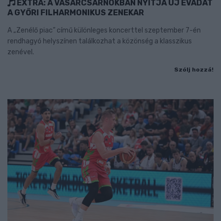
EXTRA: A VÁSÁRCSARNOKBAN NYITJA ÚJ ÉVADÁT
A GYŐRI FILHARMONIKUS ZENEKAR
A „Zenélő piac” című különleges koncerttel szeptember 7-én
rendhagyó helyszínen találkozhat a közönség a klasszikus
zenével.
Szólj hozzá!