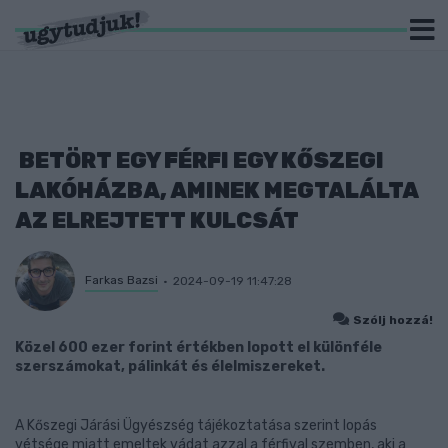
BETÖRT EGY FÉRFI EGY KŐSZEGI
LAKÓHÁZBA, AMINEK MEGTALÁLTA
AZ ELREJTETT KULCSÁT
Farkas Bazsi
2024-09-19 11:47:28
Szólj hozzá!
Közel 600 ezer forint értékben lopott el különféle
szerszámokat, pálinkát és élelmiszereket.
A Kőszegi Járási Ügyészség tájékoztatása szerint lopás
vétsége miatt emeltek vádat azzal a férfival szemben, aki a