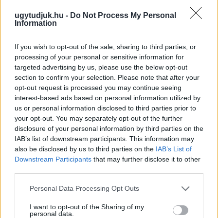
megfigyelések, zenés installációk és lézeres csillagtúrák mellett
augusztus 12-én egy látványos részleges napfogyatkozást is
ugytudjuk.hu -
Do Not Process My Personal
megfigyelhetnek az érdeklődők.
Information
Szólj hozzá!
If you wish to opt-out of the sale, sharing to third parties, or
processing of your personal or sensitive information for
targeted advertising by us, please use the below opt-out
section to confirm your selection. Please note that after your
opt-out request is processed you may continue seeing
interest-based ads based on personal information utilized by
us or personal information disclosed to third parties prior to
your opt-out. You may separately opt-out of the further
disclosure of your personal information by third parties on the
IAB’s list of downstream participants. This information may
also be disclosed by us to third parties on the
IAB’s List of
Downstream Participants
that may further disclose it to other
third parties.
Please note that this website/app uses one or more Google
Personal Data Processing Opt Outs
services and may gather and store information including but
not limited to your visit or usage behaviour. You may click to
I want to opt-out of the Sharing of my
personal data.
IGAZI RITKASÁG: KILENC NAPPAL KORÁBBAN
grant or deny consent to Google and its third-party tags to