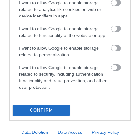
I want to allow Google to enable storage
related to analytics like cookies on web or
device identifiers in apps.
I want to allow Google to enable storage
related to functionality of the website or app.
I want to allow Google to enable storage
related to personalization.
I want to allow Google to enable storage
related to security, including authentication
functionality and fraud prevention, and other
user protection.
BAROKK POMPÁBA ÖLTÖZIK A BELVÁROS:
HÉTVÉGÉN RENDEZIK MEG A XXXIII. GYŐRI BAROKK
ESKÜVŐT
CONFIRM
Jubileumi fogadalom megerősítés, történelmi felvonulás,
tűzshow és vezetett séták is várják az érdeklődőket augusztus
7–8-án.
Data Deletion
Data Access
Privacy Policy
Szólj hozzá!