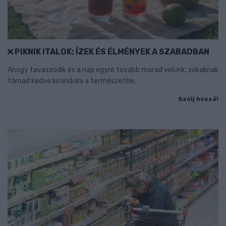
PIKNIK ITALOK: ÍZEK ÉS ÉLMÉNYEK A SZABADBAN
Ahogy tavaszodik és a nap egyre tovább marad velünk, sokaknak
támad kedve kirándulni a természetbe.
Szólj hozzá!