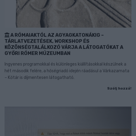
A RÓMAIAKTÓL AZ AGYAGKATONÁKIG –
TÁRLATVEZETÉSEK, WORKSHOP ÉS
KÖZÖNSÉGTALÁLKOZÓ VÁRJA A LÁTOGATÓKAT A
GYŐRI RÓMER MÚZEUMBAN
Ingyenes programokkal és különleges kiállításokkal készülnek a
hét második felére, a hőségriadó idején ráadásul a Várkazamata
– Kőtár is díjmentesen látogatható.
Szólj hozzá!