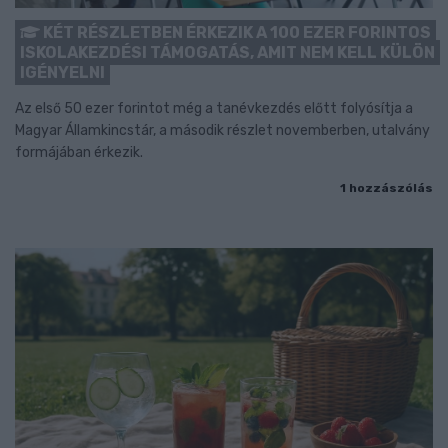
KÉT RÉSZLETBEN ÉRKEZIK A 100 EZER FORINTOS
ISKOLAKEZDÉSI TÁMOGATÁS, AMIT NEM KELL KÜLÖN
IGÉNYELNI
Az első 50 ezer forintot még a tanévkezdés előtt folyósítja a
Magyar Államkincstár, a második részlet novemberben, utalvány
formájában érkezik.
1 hozzászólás