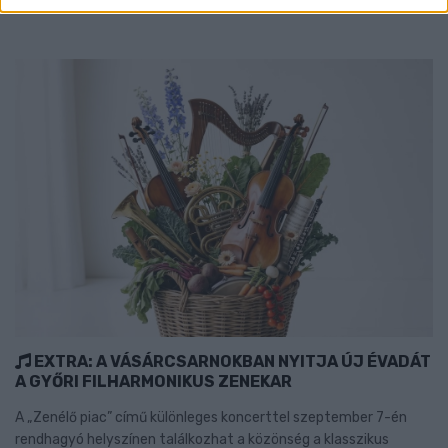
EXTRA: A VÁSÁRCSARNOKBAN NYITJA ÚJ ÉVADÁT
A GYŐRI FILHARMONIKUS ZENEKAR
A „Zenélő piac” című különleges koncerttel szeptember 7-én
rendhagyó helyszínen találkozhat a közönség a klasszikus