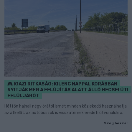
IGAZI RITKASÁG: KILENC NAPPAL KORÁBBAN
NYITJÁK MEG A FELÚJÍTÁS ALATT ÁLLÓ HECSEI ÚTI
FELÜLJÁRÓT
Hétfőn hajnali négy órától ismét minden közlekedő használhatja
az átkelőt, az autóbuszok is visszatérnek eredeti útvonalukra.
Szólj hozzá!