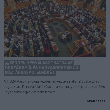
KEDDEN MEGVÁLASZTHATJA AZ
ORSZÁGGYŰLÉS MAGYARORSZÁG ÚJ
KÖZTÁRSASÁGI ELNÖKÉT
A TISZA Párt frakciója kezdeményezte az államfőválasztás
augusztus 11-re való kitűzését - a kormánypárti jelölt személye
ugyanakkor egyelőre nem ismert.
Szólj hozzá!