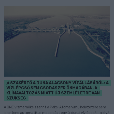
SZAKÉRTŐ A DUNA ALACSONY VÍZÁLLÁSÁRÓL: A
VÍZLÉPCSŐ SEM CSODASZER ÖNMAGÁBAN, A
KLÍMAVÁLTOZÁS MIATT ÚJ SZEMLÉLETRE VAN
SZÜKSÉG
A BME vízmérnöke szerint a Paksi Atomerőmű helyzetére sem
jelentene automatikus megoldást egy új dunai vízlépcső - a jövő