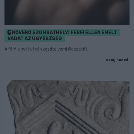
NŐVERŐ SZOMBATHELYI FÉRFI ELLEN EMELT
VÁDAT AZ ÜGYÉSZSÉG
A férfi a nyílt utcán kezdte verni áldozatát.
Szólj hozzá!