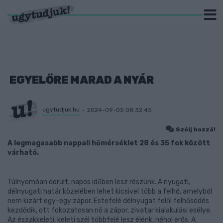
EGYELŐRE MARAD A NYÁR
ugytudjuk.hu
2024-09-05 08:32:45
Szólj hozzá!
A legmagasabb nappali hőmérséklet 28 és 35 fok között
várható.
Túlnyomóan derült, napos időben lesz részünk. A nyugati,
délnyugati határ közelében lehet kicsivel több a felhő, amelyből
nem kizárt egy-egy zápor. Estefelé délnyugat felől felhősödés
kezdődik, ott fokozatosan nő a zápor, zivatar kialakulási esélye.
Az északkeleti, keleti szél többfelé lesz élénk, néhol erős. A