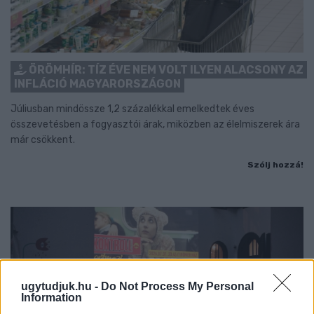
ÖRÖMHÍR: TÍZ ÉVE NEM VOLT ILYEN ALACSONY AZ
INFLÁCIÓ MAGYARORSZÁGON
Júliusban mindössze 1,2 százalékkal emelkedtek éves
összevetésben a fogyasztói árak, miközben az élelmiszerek ára
már csökkent.
Szólj hozzá!
ugytudjuk.hu -
Do Not Process My Personal
Information