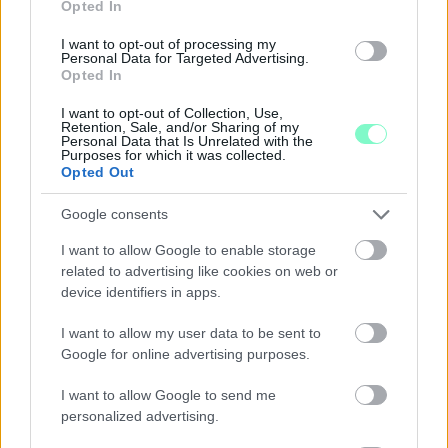
Opted In
I want to opt-out of processing my
Personal Data for Targeted Advertising.
Opted In
I want to opt-out of Collection, Use,
Retention, Sale, and/or Sharing of my
Personal Data that Is Unrelated with the
Purposes for which it was collected.
Opted Out
Google consents
ENERGIATAKARÉKOSSÁG: KORÁBBAN KEZDŐDIK
A GYŐRI AUDI ETO KC PÉNTEKI FELKÉSZÜLÉSI
I want to allow Google to enable storage
MÉRKŐZÉSE
related to advertising like cookies on web or
device identifiers in apps.
Az energiaellátás tehermentesítése érdekében másfél órával
előrébb hozták a Brest Bretagne Handball elleni találkozó
I want to allow my user data to be sent to
kezdését.
Google for online advertising purposes.
1 hozzászólás
I want to allow Google to send me
personalized advertising.