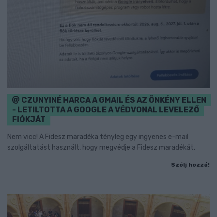
CZUNYINÉ HARCA A GMAIL ÉS AZ ÖNKÉNY ELLEN
- LETILTOTTA A GOOGLE A VÉDVONAL LEVELEZŐ
FIÓKJÁT
Nem vicc! A Fidesz maradéka tényleg egy ingyenes e-mail
szolgáltatást használt, hogy megvédje a Fidesz maradékát.
Szólj hozzá!