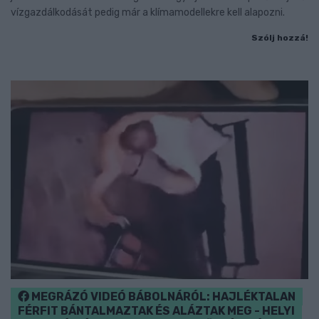
vízgazdálkodását pedig már a klímamodellekre kell alapozni.
Szólj hozzá!
MEGRÁZÓ VIDEÓ BÁBOLNÁRÓL: HAJLÉKTALAN
FÉRFIT BÁNTALMAZTAK ÉS ALÁZTAK MEG - HELYI