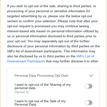
If you wish to opt-out of the sale, sharing to third parties, or
processing of your personal or sensitive information for
targeted advertising by us, please use the below opt-out
section to confirm your selection. Please note that after your
opt-out request is processed you may continue seeing
interest-based ads based on personal information utilized by
A BAROKK ÖSSZES ÁRNYALATA ÉS MÉG EGY SOR
us or personal information disclosed to third parties prior to
KIVÁLÓ PROGRAM VÁR MINDENKIT EZEN A HÉTVÉGÉN
your opt-out. You may separately opt-out of the further
GYŐRBEN
disclosure of your personal information by third parties on the
IAB’s list of downstream participants. This information may
Középpontban a hagyományőrzés, de lesz Pogány Induló és
also be disclosed by us to third parties on the
IAB’s List of
Majka koncert, jóga szeánsz, “borhajózás” és egy csomó minden
Downstream Participants
that may further disclose it to other
más.
third parties.
Szólj hozzá!
Please note that this website/app uses one or more Google
Personal Data Processing Opt Outs
services and may gather and store information including but
not limited to your visit or usage behaviour. You may click to
I want to opt-out of the Sharing of my
personal data.
grant or deny consent to Google and its third-party tags to
Opted In
use your data for below specified purposes in below Google
consent section.
I want to opt-out of the Sale of my
Personal Data.