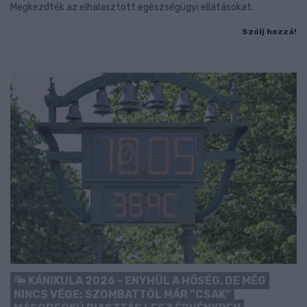
Megkezdték az elhalasztott egészségügyi ellátásokat.
Szólj hozzá!
KÁNIKULA 2026 - ENYHÜL A HŐSÉG, DE MÉG
NINCS VÉGE: SZOMBATTÓL MÁR “CSAK”