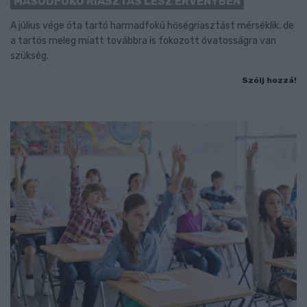
MÁSODFOKÚ RIASZTÁS LESZ ÉRVÉNYBEN
A július vége óta tartó harmadfokú hőségriasztást mérséklik, de
a tartós meleg miatt továbbra is fokozott óvatosságra van
szükség.
Szólj hozzá!