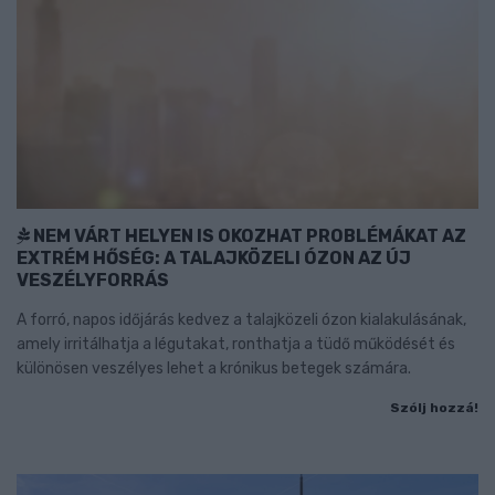
NEM VÁRT HELYEN IS OKOZHAT PROBLÉMÁKAT AZ
EXTRÉM HŐSÉG: A TALAJKÖZELI ÓZON AZ ÚJ
VESZÉLYFORRÁS
A forró, napos időjárás kedvez a talajközeli ózon kialakulásának,
amely irritálhatja a légutakat, ronthatja a tüdő működését és
különösen veszélyes lehet a krónikus betegek számára.
Szólj hozzá!