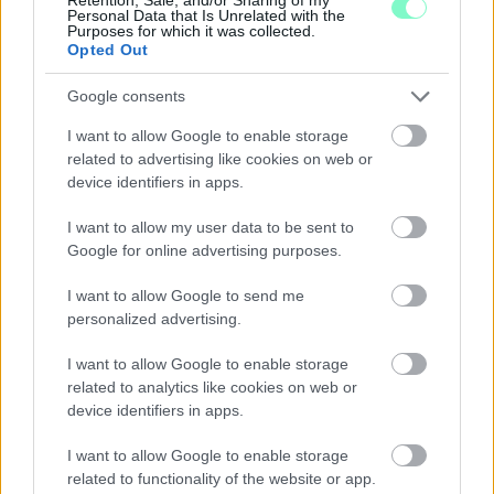
Personal Data that Is Unrelated with the
Purposes for which it was collected.
Opted Out
Google consents
I want to allow Google to enable storage
related to advertising like cookies on web or
device identifiers in apps.
I want to allow my user data to be sent to
Google for online advertising purposes.
I want to allow Google to send me
personalized advertising.
KÉT RÉSZLETBEN ÉRKEZIK A 100 EZER FORINTOS
ISKOLAKEZDÉSI TÁMOGATÁS, AMIT NEM KELL KÜLÖN
I want to allow Google to enable storage
IGÉNYELNI
related to analytics like cookies on web or
device identifiers in apps.
Az első 50 ezer forintot még a tanévkezdés előtt folyósítja a
Magyar Államkincstár, a második részlet novemberben, utalvány
I want to allow Google to enable storage
formájában érkezik.
related to functionality of the website or app.