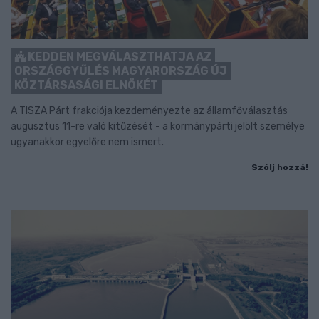
KEDDEN MEGVÁLASZTHATJA AZ
ORSZÁGGYŰLÉS MAGYARORSZÁG ÚJ
KÖZTÁRSASÁGI ELNÖKÉT
A TISZA Párt frakciója kezdeményezte az államfőválasztás
augusztus 11-re való kitűzését - a kormánypárti jelölt személye
ugyanakkor egyelőre nem ismert.
Szólj hozzá!