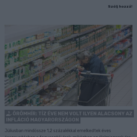
Szólj hozzá!
ÖRÖMHÍR: TÍZ ÉVE NEM VOLT ILYEN ALACSONY AZ
INFLÁCIÓ MAGYARORSZÁGON
Júliusban mindössze 1,2 százalékkal emelkedtek éves