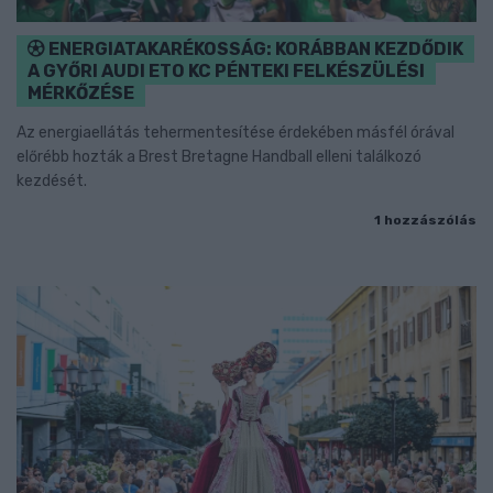
ENERGIATAKARÉKOSSÁG: KORÁBBAN KEZDŐDIK
A GYŐRI AUDI ETO KC PÉNTEKI FELKÉSZÜLÉSI
MÉRKŐZÉSE
Az energiaellátás tehermentesítése érdekében másfél órával
előrébb hozták a Brest Bretagne Handball elleni találkozó
kezdését.
1 hozzászólás