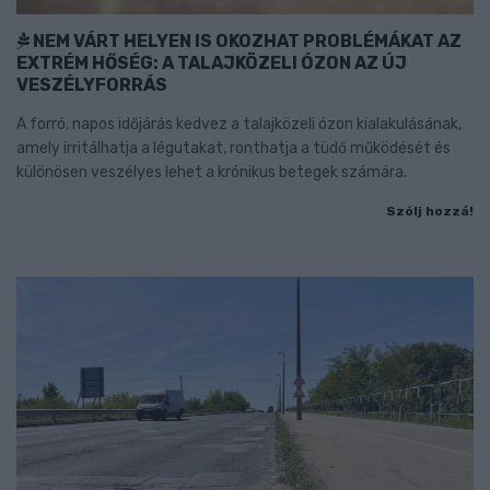
NEM VÁRT HELYEN IS OKOZHAT PROBLÉMÁKAT AZ
EXTRÉM HŐSÉG: A TALAJKÖZELI ÓZON AZ ÚJ
VESZÉLYFORRÁS
A forró, napos időjárás kedvez a talajközeli ózon kialakulásának,
amely irritálhatja a légutakat, ronthatja a tüdő működését és
különösen veszélyes lehet a krónikus betegek számára.
Szólj hozzá!