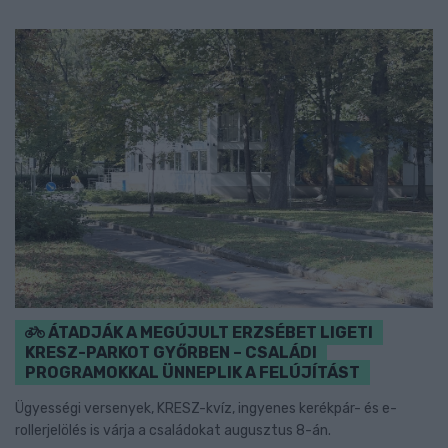
ÁTADJÁK A MEGÚJULT ERZSÉBET LIGETI
KRESZ-PARKOT GYŐRBEN – CSALÁDI
PROGRAMOKKAL ÜNNEPLIK A FELÚJÍTÁST
Ügyességi versenyek, KRESZ-kvíz, ingyenes kerékpár- és e-
rollerjelölés is várja a családokat augusztus 8-án.