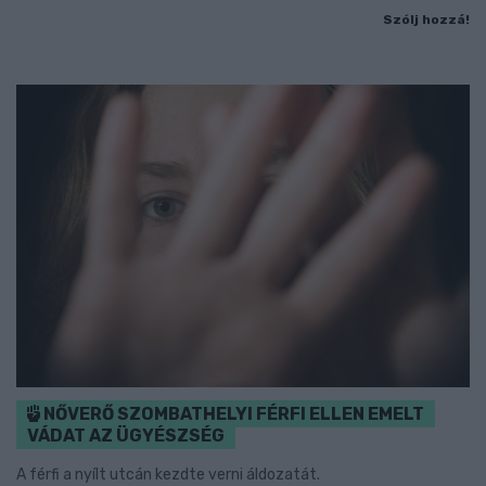
Szólj hozzá!
NŐVERŐ SZOMBATHELYI FÉRFI ELLEN EMELT
VÁDAT AZ ÜGYÉSZSÉG
A férfi a nyílt utcán kezdte verni áldozatát.