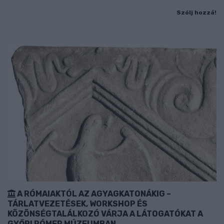
Szólj hozzá!
A RÓMAIAKTÓL AZ AGYAGKATONÁKIG –
TÁRLATVEZETÉSEK, WORKSHOP ÉS
KÖZÖNSÉGTALÁLKOZÓ VÁRJA A LÁTOGATÓKAT A
GYŐRI RÓMER MÚZEUMBAN