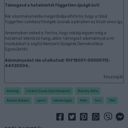
Támogasd a hatalomtól független újságírást!
Bár a kormánymédia megpróbálja elhitetni, hogy a tőlük
független szerkesztőségek úsznak a pénzben ez közel sincs így.
Amennyiben neked is fontos, hogy sokáig legyen még a
hatalmat ellenőrző hang, akkor támogast adománnyal a mi
munkánkat is segítő Nemzeti Újságírók Demokratikus
Egyesületét.
Adományodat ide utalhatod: 10918001-00000113-
44920004.
Köszönjük!
kőszeg
Lóránt Gyula Sportközpont
Básthy Béla
Keszei Balázs
sport
labdarúgás
teke
foci
TAO