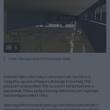
5
Fotók: Kőszegi Lóránt FC Facebook-oldal
A leendő fejlesztést még a város képviselő testülete is
tárgyalta, ugyanis a Magyar Labdarúgó Szövetség TAO-
pályázati rendszerében 10%-os önerőt kell biztosítania a
pályázónak. Ehhez pedig a kőszegi önkormányzat segítsége
mindenképpen kellett volna.
Akkor egyébként konkrét pénzügyi döntéshez nem kérték a
képviselők hozzájárulását, mindössze elvi döntésről volt szó.