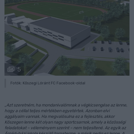
5
Fotók: Kőszegi Lóránt FC Facebook-oldal
„Azt szeretném, ha mondanivalómnak a végkicsengése az lenne,
hogy a céllal teljes mértékben egyetértek. Azonban elvi
aggályaim vannak. Ha megvalósulna ez a fejlesztés, akkor
Kőszegen lenne két olyan nagy sportcsarnok, amely a közösségi
feladatokat – véleményem szerint – nem teljesítené. Az egyik az
Árpád-házi iskola készülő tornaterme, a másik pedig ez lenne. A