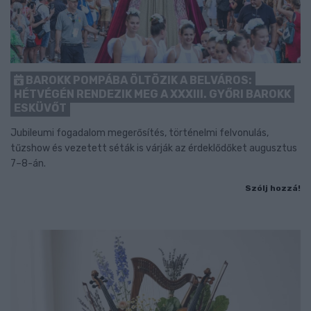
BAROKK POMPÁBA ÖLTÖZIK A BELVÁROS:
HÉTVÉGÉN RENDEZIK MEG A XXXIII. GYŐRI BAROKK
ESKÜVŐT
Jubileumi fogadalom megerősítés, történelmi felvonulás,
tűzshow és vezetett séták is várják az érdeklődőket augusztus
7–8-án.
Szólj hozzá!