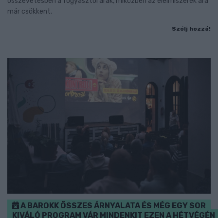
összevetésben a fogyasztói árak, miközben az élelmiszerek ára
már csökkent.
Szólj hozzá!
A BAROKK ÖSSZES ÁRNYALATA ÉS MÉG EGY SOR
KIVÁLÓ PROGRAM VÁR MINDENKIT EZEN A HÉTVÉGÉN