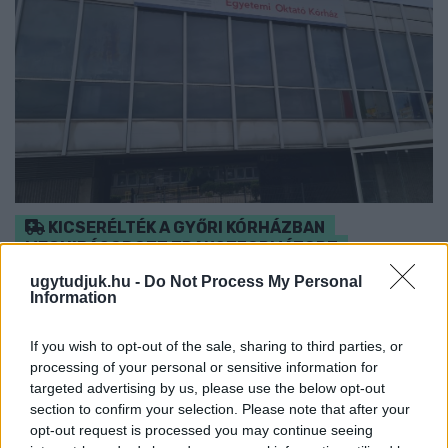
KICSERÉLTÉK A GYŐRI KÓRHÁZBAN
MEGHIBÁSODOTT TRANSZFORMÁTORT
ugytudjuk.hu -
Do Not Process My Personal
Megkezdték az elhalasztott egészségügyi ellátásokat.
Information
Szólj hozzá!
If you wish to opt-out of the sale, sharing to third parties, or
processing of your personal or sensitive information for
targeted advertising by us, please use the below opt-out
section to confirm your selection. Please note that after your
opt-out request is processed you may continue seeing