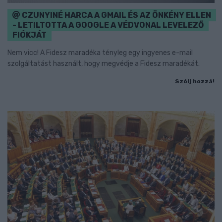
CZUNYINÉ HARCA A GMAIL ÉS AZ ÖNKÉNY ELLEN
- LETILTOTTA A GOOGLE A VÉDVONAL LEVELEZŐ
FIÓKJÁT
Nem vicc! A Fidesz maradéka tényleg egy ingyenes e-mail
szolgáltatást használt, hogy megvédje a Fidesz maradékát.
Szólj hozzá!