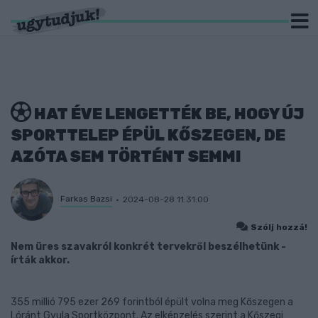
HAT ÉVE LENGETTÉK BE, HOGY ÚJ
SPORTTELEP ÉPÜL KŐSZEGEN, DE
AZÓTA SEM TÖRTÉNT SEMMI
Farkas Bazsi
2024-08-28 11:31:00
Szólj hozzá!
Nem üres szavakról konkrét tervekről beszélhetünk -
írták akkor.
355 millió 795 ezer 269 forintból épült volna meg Kőszegen a
Lóránt Gyula Sportközpont. Az elképzelés szerint a Kőszegi