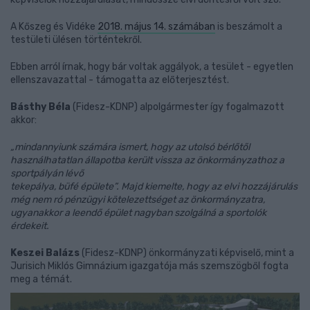
A Kőszeg és Vidéke
2018. május 14. számában
is beszámolt a
testületi ülésen történtekről.
Ebben arról írnak, hogy bár voltak aggályok, a tesület - egyetlen
ellenszavazattal - támogatta az előterjesztést.
Básthy Béla
(Fidesz-KDNP) alpolgármester így fogalmazott
akkor:
„mindannyiunk számára ismert, hogy az utolsó bérlőtől
használhatatlan állapotba került vissza az önkormányzathoz a
sportpályán lévő
tekepálya, büfé épülete”. Majd kiemelte, hogy az elvi hozzájárulás
még nem ró pénzügyi kötelezettséget az önkormányzatra,
ugyanakkor a leendő épület nagyban szolgálná a sportolók
érdekeit.
Keszei Balázs
(Fidesz-KDNP) önkormányzati képviselő, mint a
Jurisich Miklós Gimnázium igazgatója más szemszögből fogta
meg a témát.