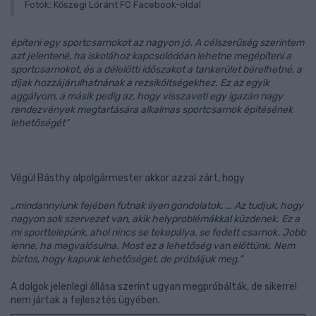
Fotók: Kőszegi Lóránt FC Facebook-oldal
építeni egy sportcsarnokot az nagyon jó. A célszerűség szerintem
azt jelentené, ha iskolához kapcsolódóan lehetne megépíteni a
sportcsarnokot, és a délelőtti időszakot a tankerület bérelhetné, a
díjak hozzájárulhatnának a rezsiköltségekhez. Ez az egyik
aggályom, a másik pedig az, hogy visszaveti egy igazán nagy
rendezvények megtartására alkalmas sportcsarnok építésének
lehetőségét”
Végül Básthy alpolgármester akkor azzal zárt, hogy
„mindannyiunk fejében futnak ilyen gondolatok. … Az tudjuk, hogy
nagyon sok szervezet van, akik helyproblémákkal küzdenek. Ez a
mi sporttelepünk, ahol nincs se tekepálya, se fedett csarnok. Jobb
lenne, ha megvalósulna. Most ez a lehetőség van előttünk. Nem
biztos, hogy kapunk lehetőséget, de próbáljuk meg.”
A dolgok jelenlegi állása szerint ugyan megpróbálták, de sikerrel
nem jártak a fejlesztés ügyében.