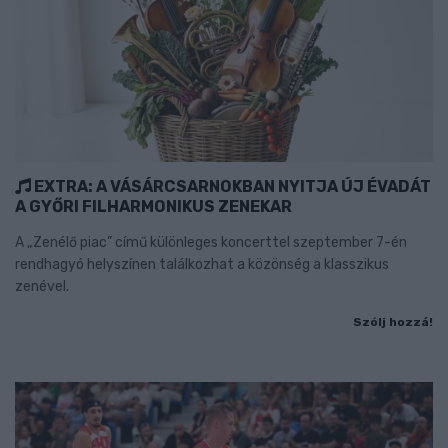
EXTRA: A VÁSÁRCSARNOKBAN NYITJA ÚJ ÉVADÁT
A GYŐRI FILHARMONIKUS ZENEKAR
A „Zenélő piac” című különleges koncerttel szeptember 7-én
rendhagyó helyszínen találkozhat a közönség a klasszikus
zenével.
Szólj hozzá!