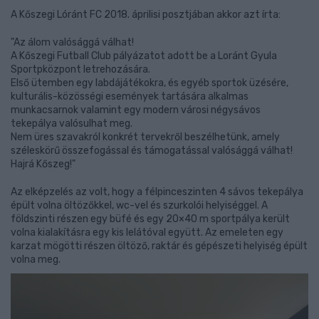
A Kőszegi Lóránt FC 2018. áprilisi posztjában akkor azt írta:
"Az álom valósággá válhat!
A Kőszegi Futball Club pályázatot adott be a Loránt Gyula
Sportpközpont letrehozására.
Első ütemben egy labdájátékokra, és egyéb sportok üzésére,
kulturális-közösségi események tartására alkalmas
munkacsarnok valamint egy modern városi négysávos
tekepálya valósulhat meg.
Nem üres szavakról konkrét tervekről beszélhetünk, amely
széleskörű összefogással és támogatással valósággá válhat!
Hajrá Kőszeg!"
Az elképzelés az volt, hogy a félpinceszinten 4 sávos tekepálya
épült volna öltözőkkel, wc-vel és szurkolói helyiséggel. A
földszinti részen egy büfé és egy 20×40 m sportpálya került
volna kialakításra egy kis lelátóval együtt. Az emeleten egy
karzat mögötti részen öltöző, raktár és gépészeti helyiség épült
volna meg.