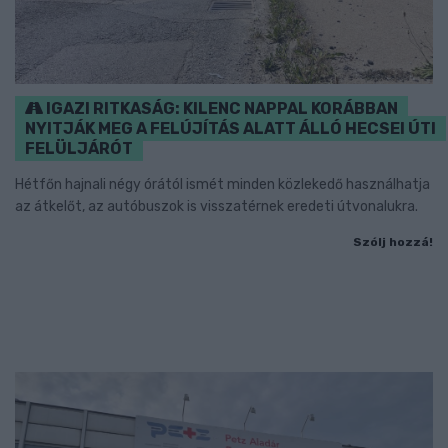
IGAZI RITKASÁG: KILENC NAPPAL KORÁBBAN
NYITJÁK MEG A FELÚJÍTÁS ALATT ÁLLÓ HECSEI ÚTI
FELÜLJÁRÓT
Hétfőn hajnali négy órától ismét minden közlekedő használhatja
az átkelőt, az autóbuszok is visszatérnek eredeti útvonalukra.
Szólj hozzá!