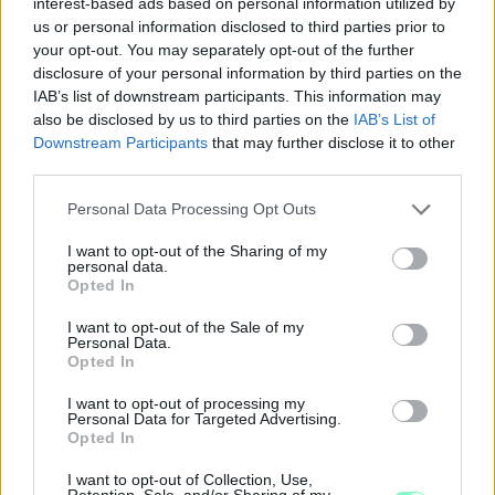
interest-based ads based on personal information utilized by
us or personal information disclosed to third parties prior to
your opt-out. You may separately opt-out of the further
disclosure of your personal information by third parties on the
IAB’s list of downstream participants. This information may
also be disclosed by us to third parties on the
IAB’s List of
Downstream Participants
that may further disclose it to other
third parties.
Please note that this website/app uses one or more Google
Personal Data Processing Opt Outs
services and may gather and store information including but
not limited to your visit or usage behaviour. You may click to
I want to opt-out of the Sharing of my
KÁNIKULA 2026 - ENYHÜL A HŐSÉG, DE MÉG
personal data.
grant or deny consent to Google and its third-party tags to
NINCS VÉGE: SZOMBATTÓL MÁR “CSAK”
Opted In
use your data for below specified purposes in below Google
MÁSODFOKÚ RIASZTÁS LESZ ÉRVÉNYBEN
consent section.
I want to opt-out of the Sale of my
Personal Data.
A július vége óta tartó harmadfokú hőségriasztást mérséklik, de
Opted In
a tartós meleg miatt továbbra is fokozott óvatosságra van
szükség.
I want to opt-out of processing my
Personal Data for Targeted Advertising.
Szólj hozzá!
Opted In
I want to opt-out of Collection, Use,
Retention, Sale, and/or Sharing of my