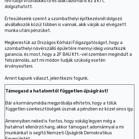
révfülöpi vitorláskikötő és diáktábornál is ez a Kft.
dolgozhatott.
Értesüléseink szerint a szombathelyi építkezésnél dolgozó
alvállalkozók közül többen is vannak, akik várják az elvégzett
munka utáni pénzüket.
Megkerestük az Országos Kórházi Főigazgatóságot, hogy a
szombathelyi nővérszálló épületére mennyi ideig vonatkozik
garancia, és most, hogy a 2F BAU Kft.-vel szemben megindult a
felszámolás, azt mi módon tudják szükség esetén
érvényesíteni.
Amint kapunk választ, jelentkezni fogunk.
Támogasd a hatalomtól független újságírást!
Bár a kormánymédia megpróbálja elhitetni, hogy a tőlük
független szerkesztőségek úsznak a pénzben ez közel sincs így.
Amennyiben neked is fontos, hogy sokáig legyen még a
hatalmat ellenőrző hang, akkor támogast adománnyal a mi
munkánkat is segítő Nemzeti Újságírók Demokratikus
Egyesületét.