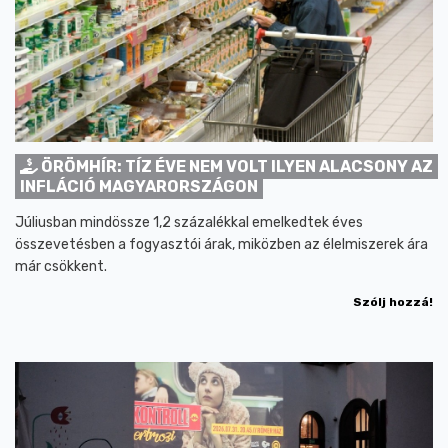
ÖRÖMHÍR: TÍZ ÉVE NEM VOLT ILYEN ALACSONY AZ
INFLÁCIÓ MAGYARORSZÁGON
Júliusban mindössze 1,2 százalékkal emelkedtek éves
összevetésben a fogyasztói árak, miközben az élelmiszerek ára
már csökkent.
Szólj hozzá!