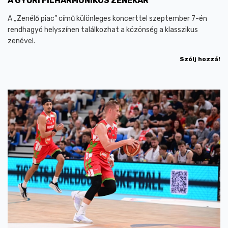
A GYŐRI FILHARMONIKUS ZENEKAR
A „Zenélő piac” című különleges koncerttel szeptember 7-én
rendhagyó helyszínen találkozhat a közönség a klasszikus
zenével.
Szólj hozzá!