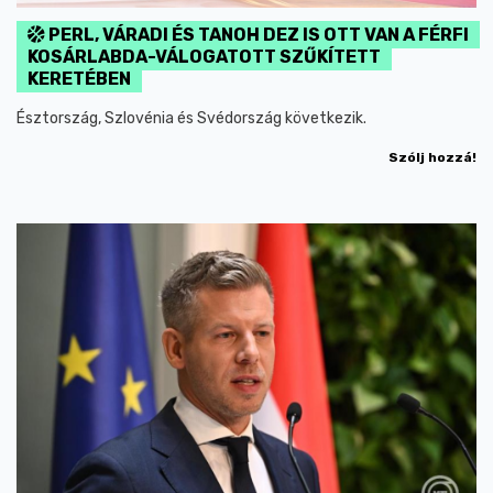
PERL, VÁRADI ÉS TANOH DEZ IS OTT VAN A FÉRFI
KOSÁRLABDA-VÁLOGATOTT SZŰKÍTETT
KERETÉBEN
Észtország, Szlovénia és Svédország következik.
Szólj hozzá!