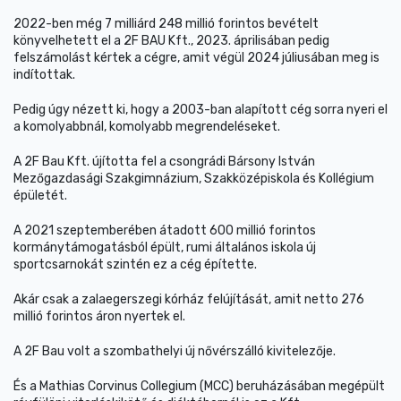
2022-ben még 7 milliárd 248 millió forintos bevételt
könyvelhetett el a 2F BAU Kft., 2023. áprilisában pedig
felszámolást kértek a cégre, amit végül 2024 júliusában meg is
indítottak.
Pedig úgy nézett ki, hogy a 2003-ban alapított cég sorra nyeri el
a komolyabbnál, komolyabb megrendeléseket.
A 2F Bau Kft. újította fel a csongrádi Bársony István
Mezőgazdasági Szakgimnázium, Szakközépiskola és Kollégium
épületét.
A 2021 szeptemberében átadott 600 millió forintos
kormánytámogatásból épült, rumi általános iskola új
sportcsarnokát szintén ez a cég építette.
Akár csak a zalaegerszegi kórház felújítását, amit netto 276
millió forintos áron nyertek el.
A 2F Bau volt a szombathelyi új nővérszálló kivitelezője.
És a Mathias Corvinus Collegium (MCC) beruházásában megépült