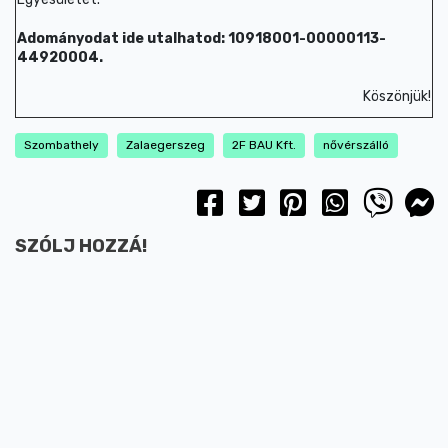
Adományodat ide utalhatod: 10918001-00000113-
44920004.
Köszönjük!
Szombathely
Zalaegerszeg
2F BAU Kft.
nővérszálló
SZÓLJ HOZZÁ!