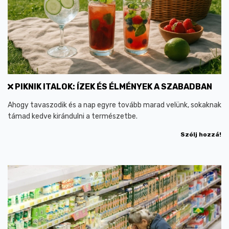
PIKNIK ITALOK: ÍZEK ÉS ÉLMÉNYEK A SZABADBAN
Ahogy tavaszodik és a nap egyre tovább marad velünk, sokaknak
támad kedve kirándulni a természetbe.
Szólj hozzá!