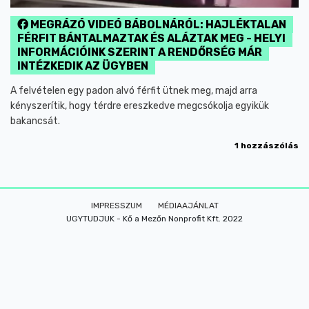
MEGRÁZÓ VIDEÓ BÁBOLNÁRÓL: HAJLÉKTALAN
FÉRFIT BÁNTALMAZTAK ÉS ALÁZTAK MEG - HELYI
INFORMÁCIÓINK SZERINT A RENDŐRSÉG MÁR
INTÉZKEDIK AZ ÜGYBEN
A felvételen egy padon alvó férfit ütnek meg, majd arra
kényszerítik, hogy térdre ereszkedve megcsókolja egyikük
bakancsát.
1 hozzászólás
IMPRESSZUM
MÉDIAAJÁNLAT
UGYTUDJUK - Kő a Mezőn Nonprofit Kft. 2022