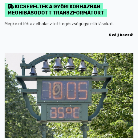
KICSERÉLTÉK A GYŐRI KÓRHÁZBAN
MEGHIBÁSODOTT TRANSZFORMÁTORT
Megkezdték az elhalasztott egészségügyi ellátásokat.
Szólj hozzá!