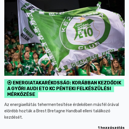
ENERGIATAKARÉKOSSÁG: KORÁBBAN KEZDŐDIK
A GYŐRI AUDI ETO KC PÉNTEKI FELKÉSZÜLÉSI
MÉRKŐZÉSE
Az energiaellátás tehermentesítése érdekében másfél órával
előrébb hozták a Brest Bretagne Handball elleni találkozó
kezdését.
1 hozzászólás