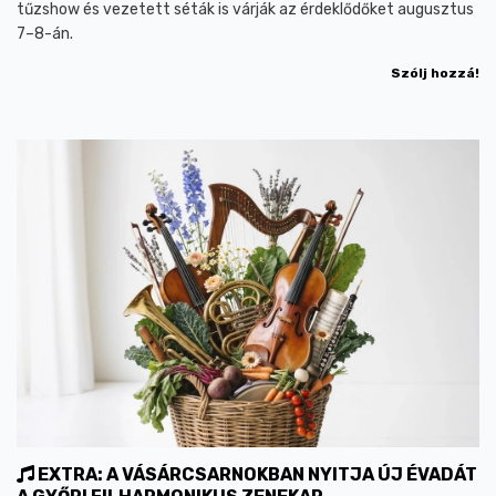
tűzshow és vezetett séták is várják az érdeklődőket augusztus
7–8-án.
Szólj hozzá!
EXTRA: A VÁSÁRCSARNOKBAN NYITJA ÚJ ÉVADÁT