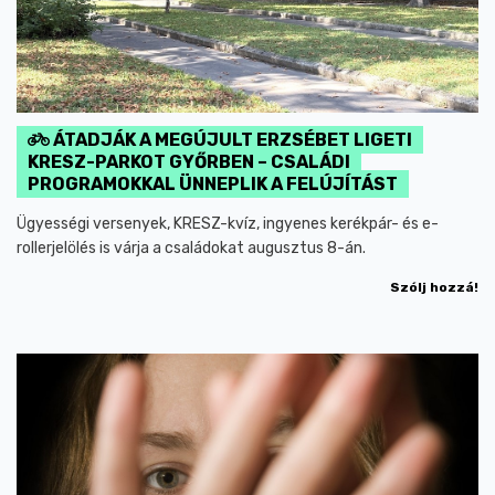
ÁTADJÁK A MEGÚJULT ERZSÉBET LIGETI
KRESZ-PARKOT GYŐRBEN – CSALÁDI
PROGRAMOKKAL ÜNNEPLIK A FELÚJÍTÁST
Ügyességi versenyek, KRESZ-kvíz, ingyenes kerékpár- és e-
rollerjelölés is várja a családokat augusztus 8-án.
Szólj hozzá!