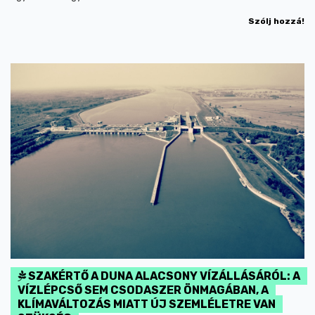
Szólj hozzá!
SZAKÉRTŐ A DUNA ALACSONY VÍZÁLLÁSÁRÓL: A
VÍZLÉPCSŐ SEM CSODASZER ÖNMAGÁBAN, A
KLÍMAVÁLTOZÁS MIATT ÚJ SZEMLÉLETRE VAN