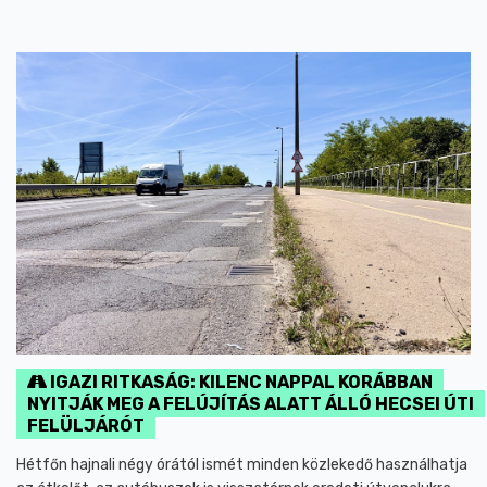
IGAZI RITKASÁG: KILENC NAPPAL KORÁBBAN
NYITJÁK MEG A FELÚJÍTÁS ALATT ÁLLÓ HECSEI ÚTI
FELÜLJÁRÓT
Hétfőn hajnali négy órától ismét minden közlekedő használhatja