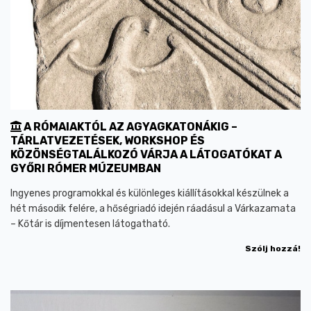
A RÓMAIAKTÓL AZ AGYAGKATONÁKIG –
TÁRLATVEZETÉSEK, WORKSHOP ÉS
KÖZÖNSÉGTALÁLKOZÓ VÁRJA A LÁTOGATÓKAT A
GYŐRI RÓMER MÚZEUMBAN
Ingyenes programokkal és különleges kiállításokkal készülnek a
hét második felére, a hőségriadó idején ráadásul a Várkazamata
– Kőtár is díjmentesen látogatható.
Szólj hozzá!