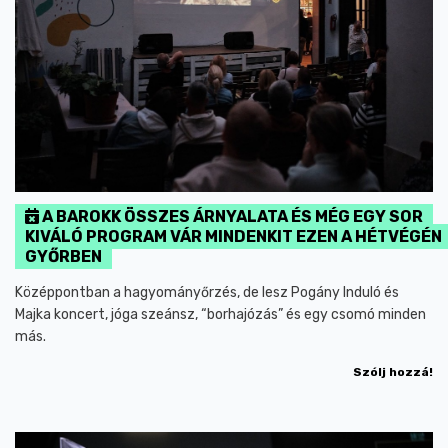
A BAROKK ÖSSZES ÁRNYALATA ÉS MÉG EGY SOR
KIVÁLÓ PROGRAM VÁR MINDENKIT EZEN A HÉTVÉGÉN
GYŐRBEN
Középpontban a hagyományőrzés, de lesz Pogány Induló és
Majka koncert, jóga szeánsz, “borhajózás” és egy csomó minden
más.
Szólj hozzá!