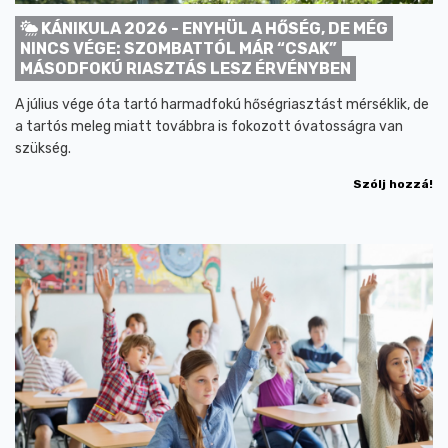
KÁNIKULA 2026 - ENYHÜL A HŐSÉG, DE MÉG
NINCS VÉGE: SZOMBATTÓL MÁR “CSAK”
MÁSODFOKÚ RIASZTÁS LESZ ÉRVÉNYBEN
A július vége óta tartó harmadfokú hőségriasztást mérséklik, de
a tartós meleg miatt továbbra is fokozott óvatosságra van
szükség.
Szólj hozzá!