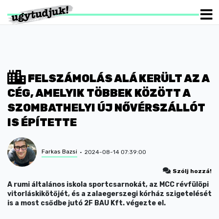
FELSZÁMOLÁS ALÁ KERÜLT AZ A
CÉG, AMELYIK TÖBBEK KÖZÖTT A
SZOMBATHELYI ÚJ NŐVÉRSZÁLLÓT
IS ÉPÍTETTE
Farkas Bazsi
2024-08-14 07:39:00
Szólj hozzá!
A rumi általános iskola sportcsarnokát, az MCC révfülöpi
vitorláskikötőjét, és a zalaegerszegi kórház szigetelését
is a most csődbe jutó 2F BAU Kft. végezte el.