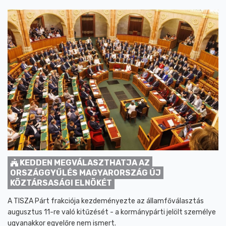
KEDDEN MEGVÁLASZTHATJA AZ
ORSZÁGGYŰLÉS MAGYARORSZÁG ÚJ
KÖZTÁRSASÁGI ELNÖKÉT
A TISZA Párt frakciója kezdeményezte az államfőválasztás
augusztus 11-re való kitűzését - a kormánypárti jelölt személye
ugyanakkor egyelőre nem ismert.