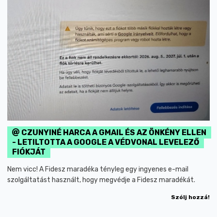
CZUNYINÉ HARCA A GMAIL ÉS AZ ÖNKÉNY ELLEN
- LETILTOTTA A GOOGLE A VÉDVONAL LEVELEZŐ
FIÓKJÁT
Nem vicc! A Fidesz maradéka tényleg egy ingyenes e-mail
szolgáltatást használt, hogy megvédje a Fidesz maradékát.
Szólj hozzá!