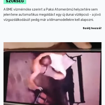
SZÜKSÉG
A BME vízmérnöke szerint a Paksi Atomerőmű helyzetére sem
jelentene automatikus megoldást egy új dunai vízlépcső - a jövő
vízgazdálkodását pedig már a klímamodellekre kell alapozni.
Szólj hozzá!