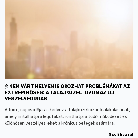
NEM VÁRT HELYEN IS OKOZHAT PROBLÉMÁKAT AZ
EXTRÉM HŐSÉG: A TALAJKÖZELI ÓZON AZ ÚJ
VESZÉLYFORRÁS
A forró, napos időjárás kedvez a talajközeli ózon kialakulásának,
amely irritálhatja a légutakat, ronthatja a tüdő működését és
különösen veszélyes lehet a krónikus betegek számára.
Szólj hozzá!