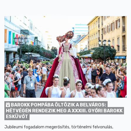
BAROKK POMPÁBA ÖLTÖZIK A BELVÁROS:
HÉTVÉGÉN RENDEZIK MEG A XXXIII. GYŐRI BAROKK
ESKÜVŐT
Jubileumi fogadalom megerősítés, történelmi felvonulás,