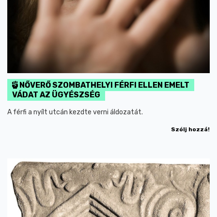
NŐVERŐ SZOMBATHELYI FÉRFI ELLEN EMELT
VÁDAT AZ ÜGYÉSZSÉG
A férfi a nyílt utcán kezdte verni áldozatát.
Szólj hozzá!