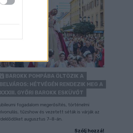
BAROKK POMPÁBA ÖLTÖZIK A
BELVÁROS: HÉTVÉGÉN RENDEZIK MEG A
XXXIII. GYŐRI BAROKK ESKÜVŐT
ubileumi fogadalom megerősítés, történelmi
elvonulás, tűzshow és vezetett séták is várják az
rdeklődőket augusztus 7–8-án.
Szólj hozzá!