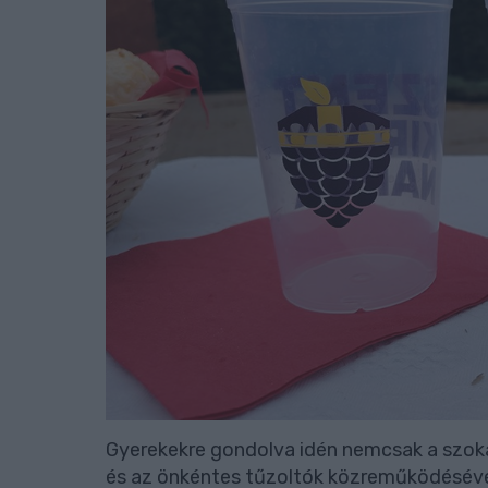
Gyerekekre gondolva idén nemcsak a szok
és az önkéntes tűzoltók közreműködésével