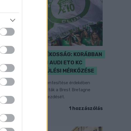
ENERGIATAKARÉKOSSÁG: KORÁBBAN
KEZDŐDIK A GYŐRI AUDI ETO KC
PÉNTEKI FELKÉSZÜLÉSI MÉRKŐZÉSE
z energiaellátás tehermentesítése érdekében
ásfél órával előrébb hozták a Brest Bretagne
andball elleni találkozó kezdését.
1 hozzászólás