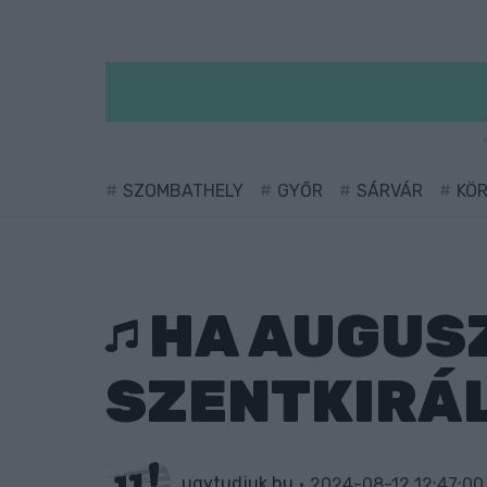
SZOMBATHELY
GYŐR
SÁRVÁR
KÖ
HA AUGUSZ
SZENTKIRÁ
ugytudjuk.hu
2024-08-12 12:47:00