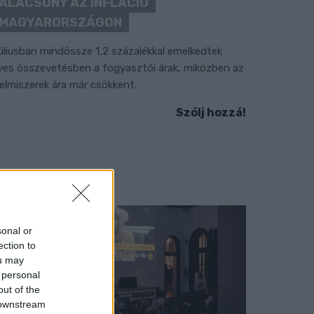
ALACSONY AZ INFLÁCIÓ
MAGYARORSZÁGON
úliusban mindössze 1,2 százalékkal emelkedtek
ves összevetésben a fogyasztói árak, miközben az
lelmiszerek ára már csökkent.
Szólj hozzá!
sonal or
ection to
ou may
 personal
out of the
 downstream