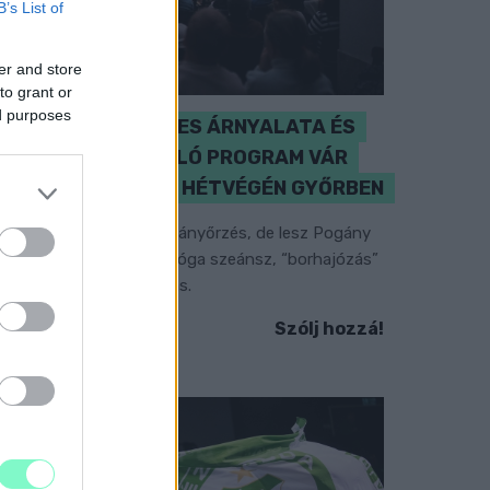
B’s List of
er and store
to grant or
ed purposes
A BAROKK ÖSSZES ÁRNYALATA ÉS
MÉG EGY SOR KIVÁLÓ PROGRAM VÁR
MINDENKIT EZEN A HÉTVÉGÉN GYŐRBEN
özéppontban a hagyományőrzés, de lesz Pogány
nduló és Majka koncert, jóga szeánsz, “borhajózás”
s egy csomó minden más.
Szólj hozzá!