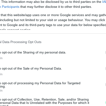
. This information may also be disclosed by us to third parties on the
IA
Participants
that may further disclose it to other third parties.
 that this website/app uses one or more Google services and may gath
including but not limited to your visit or usage behaviour. You may click 
 to Google and its third-party tags to use your data for below specifi
ogle consent section.
l Data Processing Opt Outs
K
o opt-out of the Sharing of my personal data.
I
 városrésznek, az utolsó nap, 20. nem nélkülözi
In
é
sát, a szentmisét, a templomkertben az ünnepi
esznek - mondta el
Tóth Kálmán
(Éljen
o opt-out of the Sale of my Personal Data.
In
to opt-out of processing my Personal Data for Targeted
ing.
ály Napok Facebook-oldalát.
In
o opt-out of Collection, Use, Retention, Sale, and/or Sharing
ersonal Data that Is Unrelated with the Purposes for which it
lected.