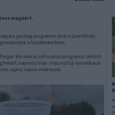
itesz magáért.
apjára gazdag programot kínál a SzentKirály
egrendezésre a Szedreskertben.
lgári Kör idén is változatos programot állított
egfelelőt, naponta más- más műfaji tematikával
bola, egész napos vidámpark.
A
v
t