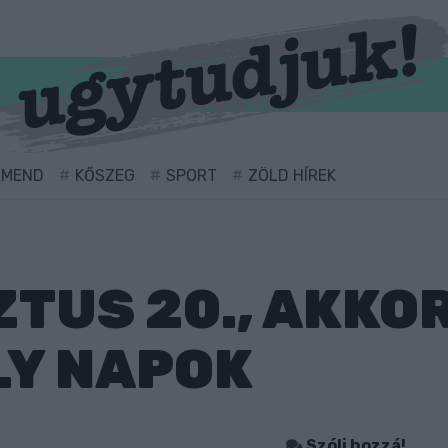
RMEND
KŐSZEG
SPORT
ZÖLD HÍREK
TUS 20., AKKO
LY NAPOK
Szólj hozzá!