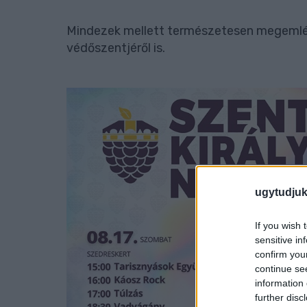
Mindezek mellett természetesen megemlék
védőszentjéről is.
ugytudjuk
If you wish 
sensitive in
confirm you
continue se
information 
further disc