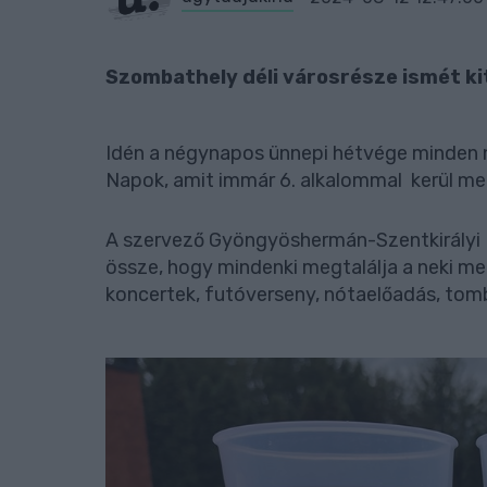
Szombathely déli városrésze ismét k
Idén a négynapos ünnepi hétvége minden n
Napok, amit immár 6. alkalommal kerül m
A szervező Gyöngyöshermán-Szentkirályi Po
össze, hogy mindenki megtalálja a neki m
koncertek, futóverseny, nótaelőadás, tom