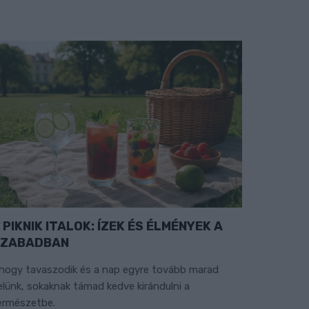
PIKNIK ITALOK: ÍZEK ÉS ÉLMÉNYEK A
SZABADBAN
hogy tavaszodik és a nap egyre tovább marad
elünk, sokaknak támad kedve kirándulni a
ermészetbe.