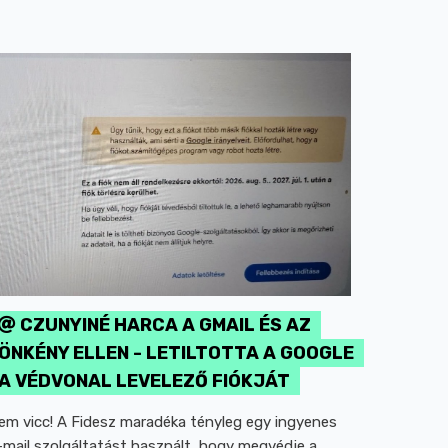
CZUNYINÉ HARCA A GMAIL ÉS AZ
ÖNKÉNY ELLEN - LETILTOTTA A GOOGLE
A VÉDVONAL LEVELEZŐ FIÓKJÁT
em vicc! A Fidesz maradéka tényleg egy ingyenes
-mail szolgáltatást használt, hogy megvédje a