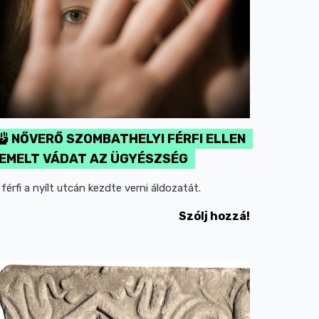
NŐVERŐ SZOMBATHELYI FÉRFI ELLEN
EMELT VÁDAT AZ ÜGYÉSZSÉG
 férfi a nyílt utcán kezdte verni áldozatát.
Szólj hozzá!