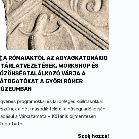
A RÓMAIAKTÓL AZ AGYAGKATONÁKIG
 TÁRLATVEZETÉSEK, WORKSHOP ÉS
ÖZÖNSÉGTALÁLKOZÓ VÁRJA A
ÁTOGATÓKAT A GYŐRI RÓMER
MÚZEUMBAN
ngyenes programokkal és különleges kiállításokkal
észülnek a hét második felére, a hőségriadó idején
áadásul a Várkazamata – Kőtár is díjmentesen
átogatható.
Szólj hozzá!