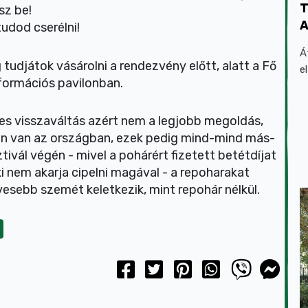
T
tsz be!
A
udod cserélni!
Á
tudjátok vásárolni a rendezvény előtt, alatt a Fő
e
nformációs pavilonban.
es visszaváltás azért nem a legjobb megoldás,
an van az országban, ezek pedig mind-mind más-
vál végén - mivel a pohárért fizetett betétdíjat
i nem akarja cipelni magával - a repoharakat
evesebb szemét keletkezik, mint repohár nélkül.