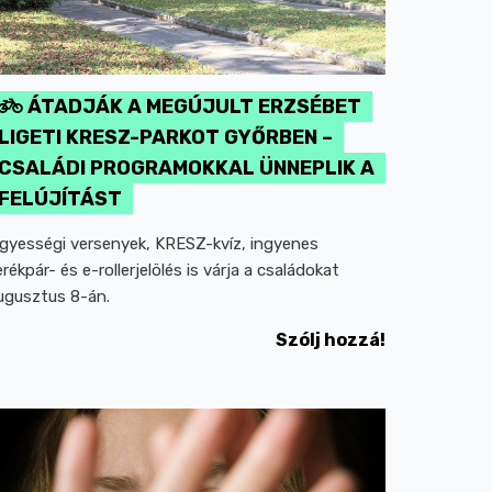
ÁTADJÁK A MEGÚJULT ERZSÉBET
LIGETI KRESZ-PARKOT GYŐRBEN –
CSALÁDI PROGRAMOKKAL ÜNNEPLIK A
FELÚJÍTÁST
gyességi versenyek, KRESZ-kvíz, ingyenes
erékpár- és e-rollerjelölés is várja a családokat
ugusztus 8-án.
Szólj hozzá!