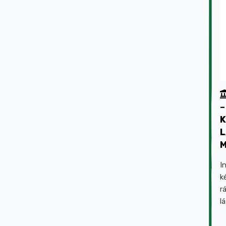
–
K
L
I
k
r
l