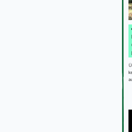
Ü
k
a