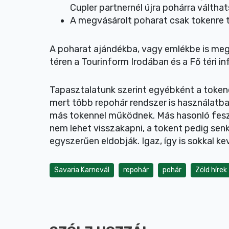
Cupler partnernél újra pohárra váltha
A megvásárolt poharat csak tokenre t
A poharat ajándékba, vagy emlékbe is meg 
téren a Tourinform Irodában és a Fő téri i
Tapasztalatunk szerint egyébként a token
mert több repohár rendszer is használatb
más tokennel működnek. Más hasonló feszti
nem lehet visszakapni, a tokent pedig senk
egyszerűen eldobják. Igaz, így is sokkal k
Savaria Karnevál
repohár
pohár
Zöld hírek