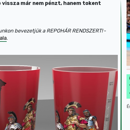
 de vissza már nem pénzt, hanem tokent
válunkon bevezetjük a REPOHÁR RENDSZERT!
-
ala
.
É