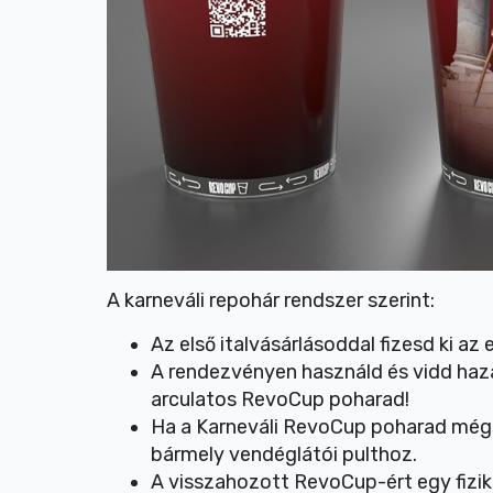
A karneváli repohár rendszer szerint:
Az első italvásárlásoddal fizesd ki az
A rendezvényen használd és vidd haz
arculatos RevoCup poharad!
Ha a Karneváli RevoCup poharad még
bármely vendéglátói pulthoz.
A visszahozott RevoCup-ért egy fizi