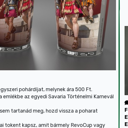
 egyszeri pohárdíjat, melynek ára 500 Ft.
a emlékbe az egyedi Savaria Történelmi Karnevál
F
sem tartanád meg, hozd vissza a poharat
E
E
kai tokent kapsz, amit bármely RevoCup vagy